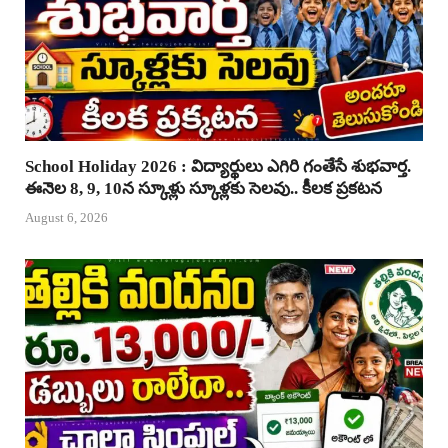
School Holiday 2026 : విద్యార్థులు ఎగిరి గంతేసే శుభవార్త.
ఈనెల 8, 9, 10న స్కూళ్లు స్కూళ్లకు సెలవు.. కీలక ప్రకటన
August 6, 2026