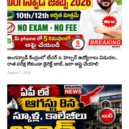
అంగన్వాడీ కేంద్రంలో టీచర్ & హెల్పర్ ఉద్యోగాలు విడుదల..
రాత పరీక్ష లేకుండా డైరెక్ట్ జాబ్..ఇలా అప్లై చేయాలి
August 5, 2026