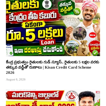
కేంద్ర ప్రభుత్వం రైతులకు గుడ్ న్యూస్.. రైతులకు 5 లక్షల వరకు
తక్కువ వడ్డీతో రుణాలు | Kisan Credit Card Scheme
2026
August 6, 2026