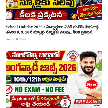
School Holiday 2026 : విద్యార్థులు ఎగిరి గంతేసే శుభవార్త.
ఈనెల 8, 9, 10న స్కూళ్లు స్కూళ్లకు సెలవు.. కీలక ప్రకటన
August 6, 2026