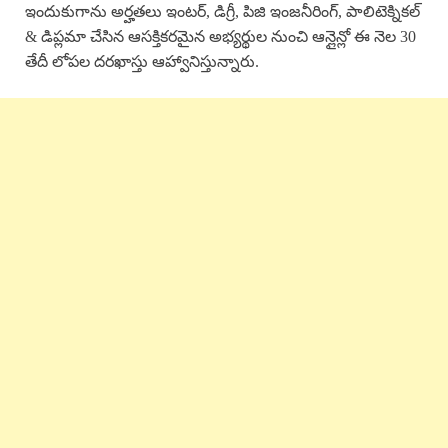
ఇందుకుగాను అర్హతలు ఇంటర్, డిగ్రీ, పిజి ఇంజనీరింగ్, పాలిటెక్నికల్
& డిప్లమా చేసిన ఆసక్తికరమైన అభ్యర్థుల నుంచి ఆన్లైన్లో ఈ నెల 30
తేదీ లోపల దరఖాస్తు ఆహ్వానిస్తున్నారు.