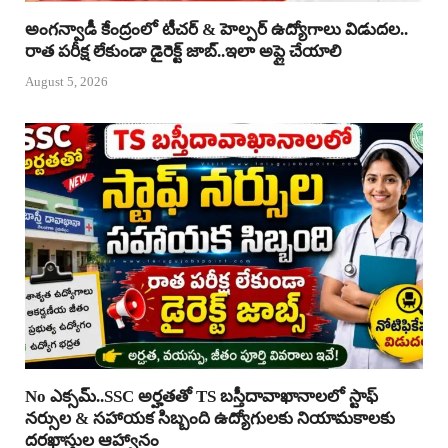
అంగన్వాడీ కేంద్రంలో టీచర్ & హెల్పర్ ఉద్యోగాలు విడుదల..
రాత పరీక్ష లేకుండా డైరెక్ట్ జాబ్..ఇలా అప్లై చేయాలి
August 5, 2026
No ఎక్సమ్..SSC అర్హతతో TS బస్తీదావాఖానాలలో స్టాఫ్
నర్సుల & సహాయక సిబ్బంది ఉద్యోగులకు నియామకాలకు
దరఖాస్తుల ఆహ్వానం