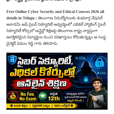
Free Online
Cyber Security and
Ethical Courses 2026 all
details in Telugu :
తెలంగాణ నిరుద్యోగులకు శుభవార్త నేషనల్
అకాడమీ ఆఫ్ సైబర్ సెక్యూరిటీ ఆధ్వర్యంలో ఎథికల్ హ్యాకింగ్ సైబర్
సెక్యూరిటీ కోర్సులో ఆన్లైన్లో శిక్షణపై తెలంగాణ రాష్ట్ర వ్యాప్తంగా
ఆసక్తికరమైన విద్యార్థుల నుంచి దరఖాస్తులు కోరుతున్నట్లు ఆ సంస్థ
డైరెక్టర్ విమల రెడ్డి గారు తెలిపారు.