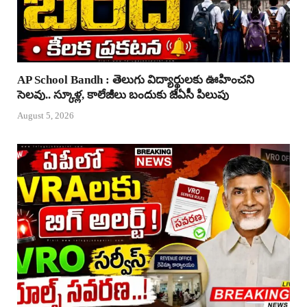
AP School Bandh : తెలుగు విద్యార్థులకు ఊహించని
సెలవు.. స్కూళ్ల, కాలేజీలు బందుకు జేఏసీ పిలుపు
August 5, 2026