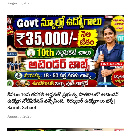
August 6, 2026
కేవలం 10వ తరగతి అర్హతతో ప్రభుత్వ పాఠశాలలో అటెండర్
ఉద్యోగ నోటిఫికేషన్ వచ్చేసింది.. రెగ్యులర్ ఉద్యోగాలు భర్తీ |
Sainik School
August 6, 2026