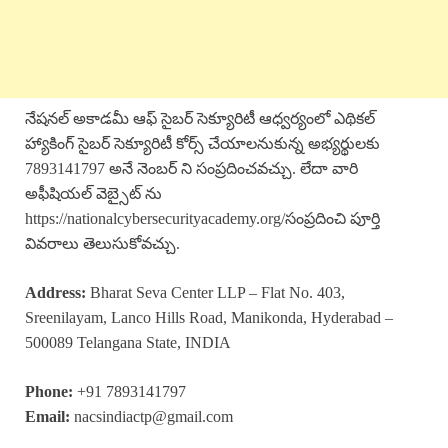
నేషనల్ అకాడమీ ఆఫ్ సైబర్ సెక్యూరిటీ ఆధ్వర్యంలో ఎథికల్
హ్యాకింగ్ సైబర్ సెక్యూరిటీ కోర్స్ చేయాలనుకున్న అభ్యర్థులకు
7893141797 అనే నెంబర్ ని సంప్రదించవచ్చు. లేదా వారి
అఫీషియల్ వెబ్సైట్ ను
https://nationalcybersecurityacademy.org/సంప్రదించి పూర్తి
వివరాలు తెలుసుకోవచ్చు.
Address:
Bharat Seva Center LLP – Flat No. 403,
Sreenilayam, Lanco Hills Road, Manikonda, Hyderabad –
500089 Telangana State, INDIA
Phone:
+91 7893141797
Email:
nacsindiactp@gmail.com