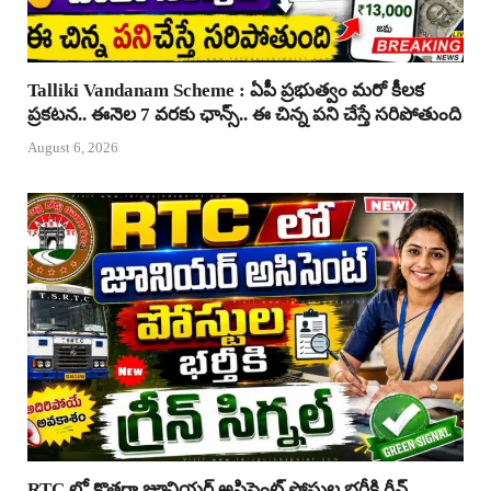
Talliki Vandanam Scheme : ఏపీ ప్రభుత్వం మరో కీలక
ప్రకటన.. ఈనెల 7 వరకు ఛాన్స్.. ఈ చిన్న పని చేస్తే సరిపోతుంది
August 6, 2026
RTC లో కొత్తగా జూనియర్ అసిస్టెంట్ పోస్టుల భర్తీకి గ్రీన్