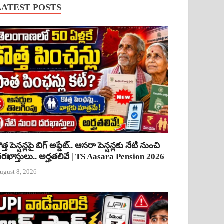
LATEST POSTS
ొత్త పెన్షన్లపై బిగ్ అప్డేట్.. ఆసరా పెన్షన్లకు నేటి నుంచి
రఖాస్తులు.. అర్హతలివే | TS Aasara Pension 2026
ugust 8, 2026