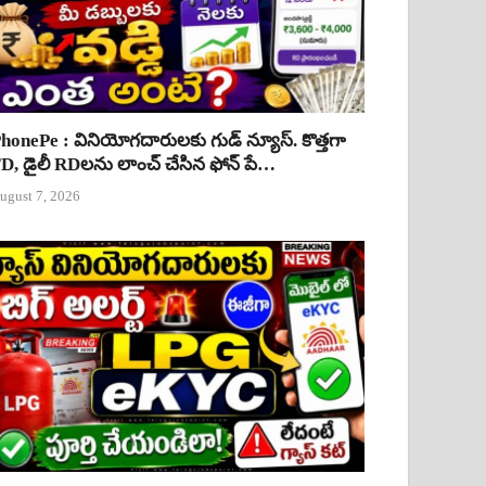
honePe : వినియోగదారులకు గుడ్ న్యూస్. కొత్తగా
D, డైలీ RDలను లాంచ్ చేసిన ఫోన్ పే…
ugust 7, 2026