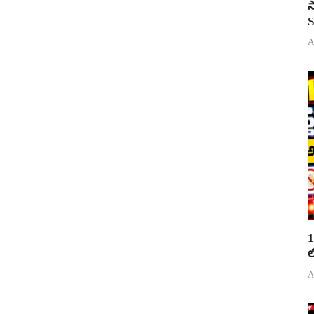
స
S
A
1
ల
A