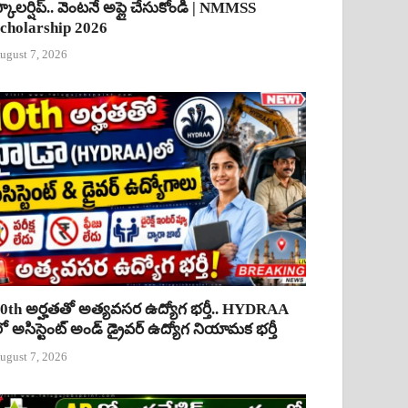
్కాలర్షిప్.. వెంటనే అప్లై చేసుకోండి | NMMSS
cholarship 2026
ugust 7, 2026
0th అర్హతతో అత్యవసర ఉద్యోగ భర్తీ.. HYDRAA
ో అసిస్టెంట్ అండ్ డ్రైవర్ ఉద్యోగ నియామక భర్తీ
ugust 7, 2026