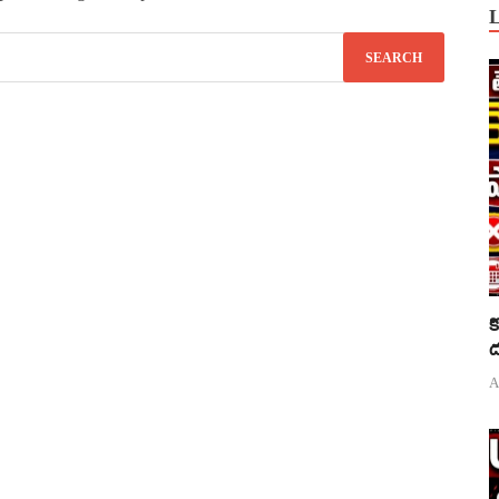
క
ద
A