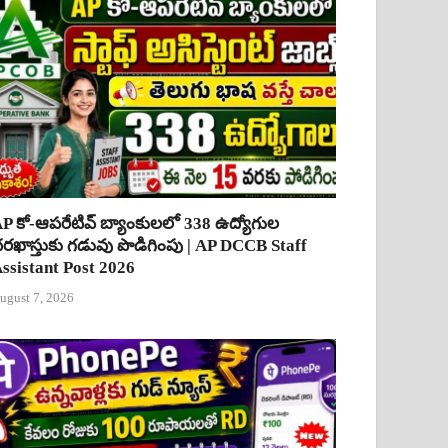
P కో-ఆపరేటివ్ బ్యాంకులలో 338 ఉద్యోగుల
రఖాస్తుకు గడువు పొడిగింపు | AP DCCB Staff
ssistant Post 2026
ugust 7, 2026