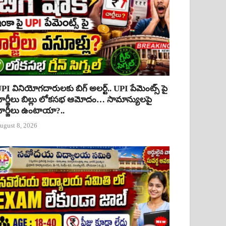
PI వినియోగదారులకు బిగ్ అలర్ట్.. UPI పేమెంట్స్ పై
ార్జీలు బిల్లు లోకసభ ఆమోదం… సామాన్యులపై
ార్జీలు ఉంటాయా?..
ugust 8, 2026