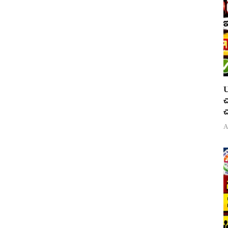
U
చ
చ
A