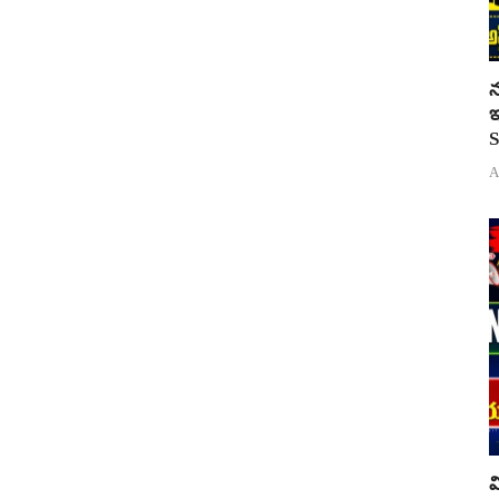
న
ఇ
S
A
వ