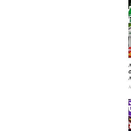
A
ద
A
A