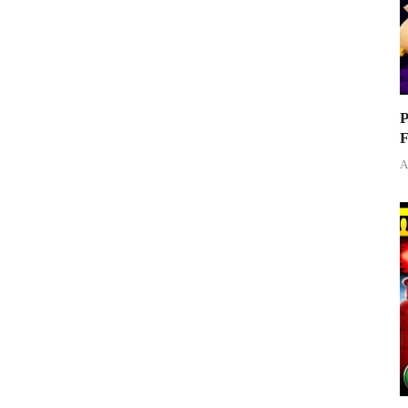
P
F
A