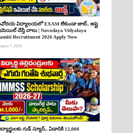
వోదయ విద్యాలయలో EXAM లేకుండా జాబ్.. అప్లై
మెయిల్ చేస్తే చాలు | Navodaya Vidyalaya
amiti Recruitment 2026 Apply Now
ugust 7, 2026
ిద్యార్థులకు గుడ్ న్యూస్.. ఏడాదికి 12,000