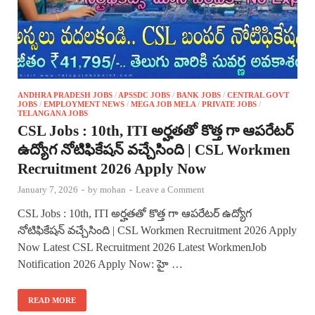
ANDHRA PRADESH JOBS
/
APSSDC JOBS
/
BANK JOBS
/
CENTRAL GOVT
JOBS
/
EMPLOYMENT NEWS
/
MEGA JOB MELA
/
PRIVATE JOBS
/
TELANGANA JOBS
CSL Jobs : 10th, ITI అర్హతతో కొత్త గా ఆపరేటర్
ఉద్యోగ నోటిఫికేషన్ వచ్చేసింది | CSL Workmen
Recruitment 2026 Apply Now
January 7, 2026
-
by
mohan
-
Leave a Comment
CSL Jobs : 10th, ITI అర్హతతో కొత్త గా ఆపరేటర్ ఉద్యోగ
నోటిఫికేషన్ వచ్చేసింది | CSL Workmen Recruitment 2026 Apply
Now Latest CSL Recruitment 2026 Latest WorkmenJob
Notification 2026 Apply Now: హై …
READ MORE