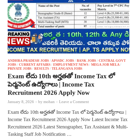
ANDHRA PRADESH JOBS
/
APSSDC JOBS
/
BANK JOBS
/
CENTRAL GOVT
JOBS
/
CURRENT AFFAIRS
/
EMPLOYMENT NEWS
/
MEGA JOB MELA
/
PRIVATE JOBS
/
RESULTS
/
TELANGANA JOBS
Exam లేదు 10th అర్హతతో Income Tax లో
పెర్మనెంట్ ఉద్యోగాలు | Income Tax
Recruitment 2026 Apply Now
January 8, 2026
-
by
mohan
-
Leave a Comment
Exam లేదు 10th అర్హతతో Income Tax లో పెర్మనెంట్ ఉద్యోగాలు |
Income Tax Recruitment 2026 Apply Now Latest Income Tax
Recruitment 2026 Latest Stenographer, Tax Assistant & Multi-
Tasking Staff Job Notification …