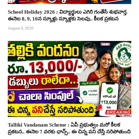
School Holiday 2026 : విద్యార్థులు ఎగిరి గంతేసే శుభవార్త.
ఈనెల 8, 9, 10న స్కూళ్లు స్కూళ్లకు సెలవు.. కీలక ప్రకటన
August 6, 2026
Talliki Vandanam Scheme : ఏపీ ప్రభుత్వం మరో కీలక
ప్రకటన.. ఈనెల 7 వరకు ఛాన్స్.. ఈ చిన్న పని చేస్తే సరిపోతుంది