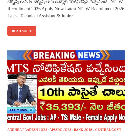
టెక్నీషియన్ & టెక్నీషియన్ ఉద్యోగ నోటిఫికేషన్ వచ్చేసింది | NITW
Recruitment 2026 Apply Now Latest NITW Recruitment 2026
Latest Technical Assistant & Junior …
READ MORE
ANDHRA PRADESH JOBS
/
APSSDC JOBS
/
BANK JOBS
/
CENTRAL GOVT