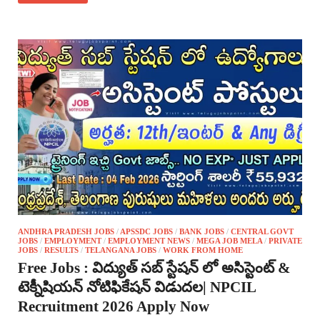
ANDHRA PRADESH JOBS
/
APSSDC JOBS
/
BANK JOBS
/
CENTRAL GOVT
JOBS
/
EMPLOYMENT
/
EMPLOYMENT NEWS
/
MEGA JOB MELA
/
PRIVATE
JOBS
/
RESULTS
/
TELANGANA JOBS
/
WORK FROM HOME
Free Jobs : విద్యుత్ సబ్ స్టేషన్ లో అసిస్టెంట్ &
టెక్నీషియన్ నోటిఫికేషన్ విడుదల| NPCIL
Recruitment 2026 Apply Now