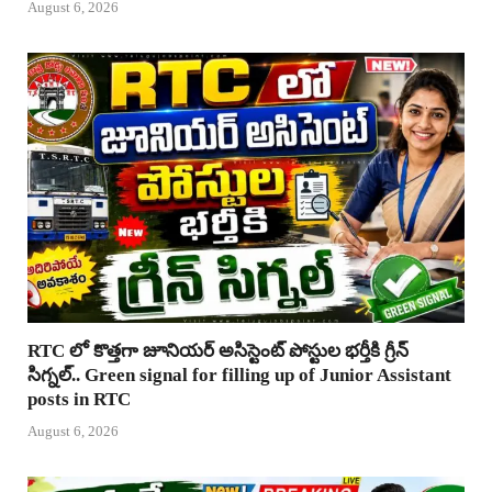
August 6, 2026
RTC లో కొత్తగా జూనియర్ అసిస్టెంట్ పోస్టుల భర్తీకి గ్రీన్
సిగ్నల్.. Green signal for filling up of Junior Assistant
posts in RTC
August 6, 2026