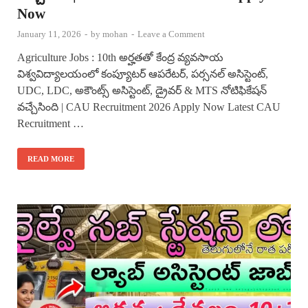
Now
January 11, 2026
-
by
mohan
-
Leave a Comment
Agriculture Jobs : 10th అర్హతతో కేంద్ర వ్యవసాయ
విశ్వవిద్యాలయంలో కంప్యూటర్ ఆపరేటర్, పర్సనల్ అసిస్టెంట్,
UDC, LDC, అకౌంట్స్ అసిస్టెంట్, డ్రైవర్ & MTS నోటిఫికేషన్
వచ్చేసింది | CAU Recruitment 2026 Apply Now Latest CAU
Recruitment …
READ MORE