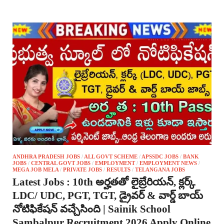
ANDHRA PRADESH JOBS
/
ALL GOVT SCHEME
/
APSSDC JOBS
/
BANK
JOBS
/
CENTRAL GOVT JOBS
/
EMPLOYMENT
/
EMPLOYMENT NEWS
/
MEGA JOB MELA
/
PRIVATE JOBS
/
RESULTS
/
TELANGANA JOBS
Latest Jobs : 10th అర్హతతో లైబ్రేరియన్, క్లర్క్
LDC/ UDC, PGT, TGT, డ్రైవర్ & వార్డ్ బాయ్
నోటిఫికేషన్ వచ్చేసింది | Sainik School
Sambalpur Recruitment 2026 Apply Online