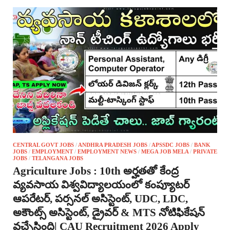
CENTRAL GOVT JOBS
/
ANDHRA PRADESH JOBS
/
APSSDC JOBS
/
BANK
JOBS
/
EMPLOYMENT
/
EMPLOYMENT NEWS
/
MEGA JOB MELA
/
PRIVATE
JOBS
/
TELANGANA JOBS
Agriculture Jobs : 10th అర్హతతో కేంద్ర
వ్యవసాయ విశ్వవిద్యాలయంలో కంప్యూటర్
ఆపరేటర్, పర్సనల్ అసిస్టెంట్, UDC, LDC,
అకౌంట్స్ అసిస్టెంట్, డ్రైవర్ & MTS నోటిఫికేషన్
వచ్చేసింది| CAU Recruitment 2026 Apply