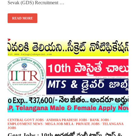
Sevak (GDS) Recruitment …
READ MORE
CENTRAL GOVT JOBS
/
ANDHRA PRADESH JOBS
/
BANK JOBS
/
EMPLOYMENT NEWS
/
MEGA JOB MELA
/
PRIVATE JOBS
/
TELANGANA
JOBS
Govt Jobs : 10th అర్హతతో మల్టీ టాస్క్ స్టాప్ &