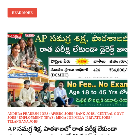
READ MORE
ANDHRA PRADESH JOBS
/
APSSDC JOBS
/
BANK JOBS
/
CENTRAL GOVT
JOBS
/
EMPLOYMENT NEWS
/
MEGA JOB MELA
/
PRIVATE JOBS
/
TELANGANA JOBS
AP సమగ్ర శిక్ష, పాఠశాలలో రాత పరీక్ష లేకుండా