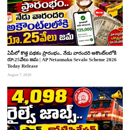
ఏపీలో కొత్త పథకం ప్రారంభం.. నేడు వారందరి అకౌంట్‌లలోకి
రూ.25వేలు జమ | AP Netannaku Sevalo Scheme 2026
Today Release
August 7, 2026