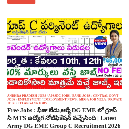
ANDHRA PRADESH JOBS
/
APSSDC JOBS
/
BANK JOBS
/
CENTRAL GOVT
JOBS
/
EMPLOYMENT
/
EMPLOYMENT NEWS
/
MEGA JOB MELA
/
PRIVATE
JOBS
/
TELANGANA JOBS
Free Jobs : ఫీజు లేదు,ఆర్మీ DG EME లో గ్రూప్
సి MTS ఉద్యోగ నోటిఫికేషన్ వచ్చేసింది | Latest
Army DG EME Group C Recruitment 2026