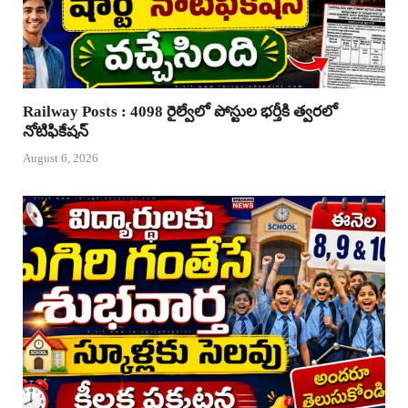
Railway Posts : 4098 రైల్వేలో పోస్టుల భర్తీకి త్వరలో
నోటిఫికేషన్
August 6, 2026