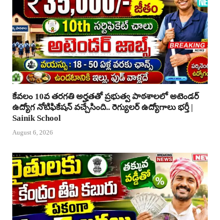
కేవలం 10వ తరగతి అర్హతతో ప్రభుత్వ పాఠశాలలో అటెండర్
ఉద్యోగ నోటిఫికేషన్ వచ్చేసింది.. రెగ్యులర్ ఉద్యోగాలు భర్తీ |
Sainik School
August 6, 2026