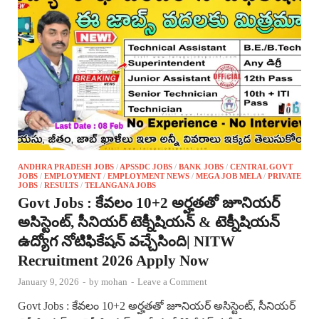
ANDHRA PRADESH JOBS
/
APSSDC JOBS
/
BANK JOBS
/
CENTRAL GOVT
JOBS
/
EMPLOYMENT
/
EMPLOYMENT NEWS
/
MEGA JOB MELA
/
PRIVATE
JOBS
/
RESULTS
/
TELANGANA JOBS
Govt Jobs : కేవలం 10+2 అర్హతతో జూనియర్
అసిస్టెంట్, సీనియర్ టెక్నీషియన్ & టెక్నీషియన్
ఉద్యోగ నోటిఫికేషన్ వచ్చేసింది| NITW
Recruitment 2026 Apply Now
January 9, 2026
-
by
mohan
-
Leave a Comment
Govt Jobs : కేవలం 10+2 అర్హతతో జూనియర్ అసిస్టెంట్, సీనియర్