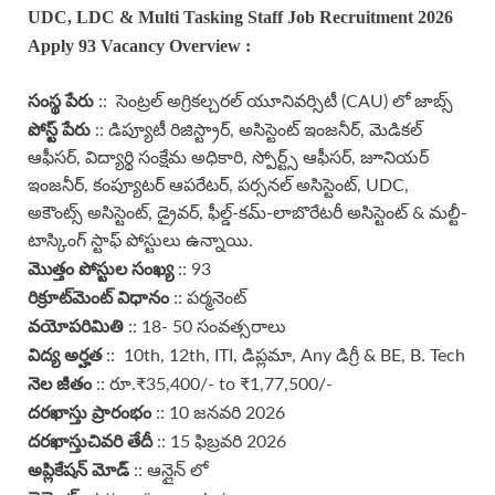
UDC, LDC & Multi Tasking Staff
Job
Recruitment 2026
Apply 93
Vacancy Overview :
సంస్థ పేరు
:: సెంట్రల్ అగ్రికల్చరల్ యూనివర్సిటీ (CAU) లో జాబ్స్
పోస్ట్ పేరు
:: డిప్యూటీ రిజిస్ట్రార్, అసిస్టెంట్ ఇంజనీర్, మెడికల్
ఆఫీసర్, విద్యార్థి సంక్షేమ అధికారి, స్పోర్ట్స్ ఆఫీసర్, జూనియర్
ఇంజనీర్, కంప్యూటర్ ఆపరేటర్, పర్సనల్ అసిస్టెంట్, UDC,
అకౌంట్స్ అసిస్టెంట్, డ్రైవర్, ఫీల్డ్-కమ్-లాబొరేటరీ అసిస్టెంట్ & మల్టీ-
టాస్కింగ్ స్టాఫ్ పోస్టులు ఉన్నాయి.
మొత్తం పోస్టుల సంఖ్య
:: 93
రిక్రూట్‌మెంట్ విధానం
:: పర్మనెంట్
వయోపరిమితి
:: 18- 50 సంవత్సరాలు
విద్య అర్హత
:: 10th, 12th, ITI, డిప్లమా, Any డిగ్రీ & BE, B. Tech
నెల జీతం
:: రూ.₹35,400/- to ₹1,77,500/-
దరఖాస్తు ప్రారంభం
:: 10 జనవరి 2026
దరఖాస్తు
చివరి తేదీ
:: 15 ఫిబ్రవరి 2026
అప్లికేషన్ మోడ్
:: ఆన్లైన్ లో