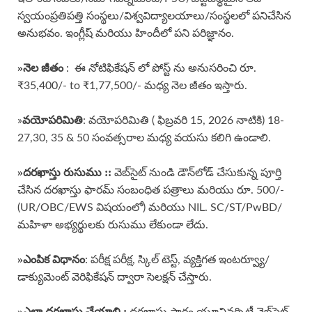
స్వయంప్రతిపత్తి సంస్థలు/విశ్వవిద్యాలయాలు/సంస్థలలో పనిచేసిన
అనుభవం. ఇంగ్లీష్ మరియు హిందీలో పని పరిజ్ఞానం.
»
నెల జీతం
: ఈ నోటిఫికేషన్ లో పోస్ట్ ను అనుసరించి రూ.
₹35,400/- to ₹1,77,500/- మధ్య నెల జీతం ఇస్తారు.
వయోపరిమితి
»
: వయోపరిమితి ( ఫిబ్రవరి 15, 2026 నాటికి) 18-
27,30, 35 & 50 సంవత్సరాల మధ్య వయసు కలిగి ఉండాలి.
»దరఖాస్తు రుసుము ::
వెబ్‌సైట్ నుండి డౌన్‌లోడ్ చేసుకున్న పూర్తి
చేసిన దరఖాస్తు ఫారమ్ సంబంధిత పత్రాలు మరియు రూ. 500/-
(UR/OBC/EWS విషయంలో) మరియు NIL. SC/ST/PwBD/
మహిళా అభ్యర్థులకు రుసుము లేకుండా లేదు.
»ఎంపిక విధానం
: పరీక్ష పరీక్ష, స్కిల్ టెస్ట్, వ్యక్తిగత ఇంటర్వ్యూ/
డాక్యుమెంట్ వెరిఫికేషన్ ద్వారా సెలక్షన్ చేస్తారు.
»
ఎలా దరఖాస్తు చేయాలి :
దరఖాస్తు ఫారం యూనివర్సిటీ వెబ్‌సైట్