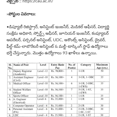
వెబ్సైట్
:: https://cau.ac.in/
పోస్టుల వివరాలు
»
:
•డిప్యూటీ రిజిస్ట్రార్, అసిస్టెంట్ ఇంజనీర్, మెడికల్ ఆఫీసర్, విద్యార్థి
సంక్షేమ అధికారి, స్పోర్ట్స్ ఆఫీసర్, జూనియర్ ఇంజనీర్, కంప్యూటర్
ఆపరేటర్, పర్సనల్ అసిస్టెంట్, UDC, అకౌంట్స్ అసిస్టెంట్, డ్రైవర్,
ఫీల్డ్-కమ్-లాబొరేటరీ అసిస్టెంట్ & మల్టీ-టాస్కింగ్ స్టాఫ్ ఉద్యోగాలు
భర్తీ చేస్తున్నారు. మొత్తం ఉద్యోగాలు 93 ఖాళీలు ఉన్నాయి.