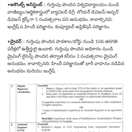
అకౌంట్స్ అసిస్టెంట్
•
:: గుర్తింపు పొందిన విశ్వవిద్యాలయం నుండి
వాణిజ్యం/ఆర్థికశాస్త్రంలో బ్యాచిలర్ డిగ్రీ. లోయర్ డివిజన్/అప్పర్
డివిజన్ క్లర్క్‌గా 5 సంవత్సరాల పని అనుభవం. కావాల్సినవి:
ఇంగ్లీష్ & హిందీ పరిజ్ఞానం. కంప్యూటర్ అప్లికేషన్ పరిజ్ఞానం.
డ్రైవర్
•
:: గుర్తింపు పొందిన పాఠశాల/బోర్డు నుండి 10వ తరగతి
పరీక్షలో ఉత్తీర్ణులై ఉండాలి. గుర్తింపు పొందిన అధికారం నుండి
డ్రైవింగ్ లైసెన్స్ పొందిన తర్వాత కనీసం 3 సంవత్సరాల డ్రైవింగ్
అనుభవం. కావాల్సినది: హిందీ పరిజ్ఞానంతో భారీ వాహనం నడిపిన
అనుభవం మరియు ఇంగ్లీష్