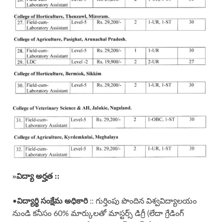
»
విద్యా అర్హత ::
విద్యార్థి సంక్షేమ అధికారి
•
:: గుర్తింపు పొందిన విశ్వవిద్యాలయం
నుండి కనీసం 60% మార్కులతో మాస్టర్స్ డిగ్రీ (లేదా గ్రేడింగ్