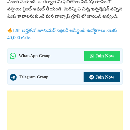
ఎంటర్ చేయండి. ఆ తర్వాత మీ ఫలితాలు పిడిఎఫ్ రూపంలో
వస్తాయి ప్రింట్ అవుట్ తీయండి. మరిన్ని ఏ చిన్న ఇన్ఫర్మేషన్ వచ్చిన
మీకు కావాలనుకుంటే మన వాట్సాప్ గ్రూప్ లో జాయిన్ అవ్వండి.
12th అర్హతతో జూనియర్ సెక్రెటరీ అసిస్టెంట్ ఉద్యోగాలు నెలకు
40,000 జీతం
WhatsApp Group
Join Now
Telegram Group
Join Now