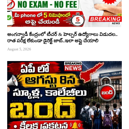
అంగన్వాడీ కేంద్రంలో టీచర్ & హెల్పర్ ఉద్యోగాలు విడుదల..
రాత పరీక్ష లేకుండా డైరెక్ట్ జాబ్..ఇలా అప్లై చేయాలి
August 5, 2026