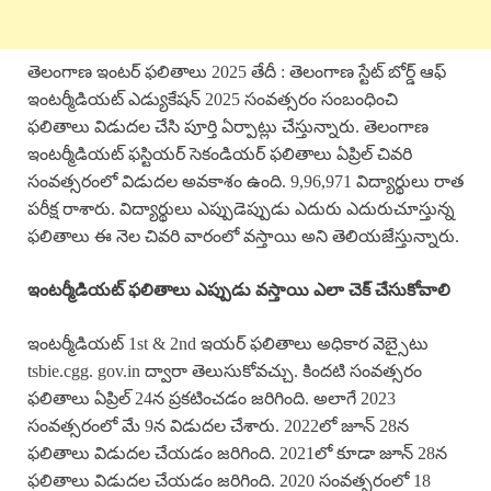
తెలంగాణ ఇంటర్ ఫలితాలు 2025 తేదీ : తెలంగాణ స్టేట్ బోర్డ్ ఆఫ్
ఇంటర్మీడియట్ ఎడ్యుకేషన్ 2025 సంవత్సరం సంబంధించి
ఫలితాలు విడుదల చేసి పూర్తి ఏర్పాట్లు చేస్తున్నారు. తెలంగాణ
ఇంటర్మీడియట్ ఫస్టియర్ సెకండియర్ ఫలితాలు ఏప్రిల్ చివరి
సంవత్సరంలో విడుదల అవకాశం ఉంది. 9,96,971 విద్యార్థులు రాత
పరీక్ష రాశారు. విద్యార్థులు ఎప్పుడెప్పుడు ఎదురు ఎదురుచూస్తున్న
ఫలితాలు ఈ నెల చివరి వారంలో వస్తాయి అని తెలియజేస్తున్నారు.
ఇంటర్మీడియట్ ఫలితాలు ఎప్పుడు వస్తాయి ఎలా చెక్ చేసుకోవాలి
ఇంటర్మీడియట్ 1st & 2nd ఇయర్ ఫలితాలు అధికార వెబ్సైటు
tsbie.cgg. gov.in ద్వారా తెలుసుకోవచ్చు. కిందటి సంవత్సరం
ఫలితాలు ఏప్రిల్ 24న ప్రకటించడం జరిగింది. అలాగే 2023
సంవత్సరంలో మే 9న విడుదల చేశారు. 2022లో జూన్ 28న
ఫలితాలు విడుదల చేయడం జరిగింది. 2021లో కూడా జూన్ 28న
ఫలితాలు విడుదల చేయడం జరిగింది. 2020 సంవత్సరంలో 18