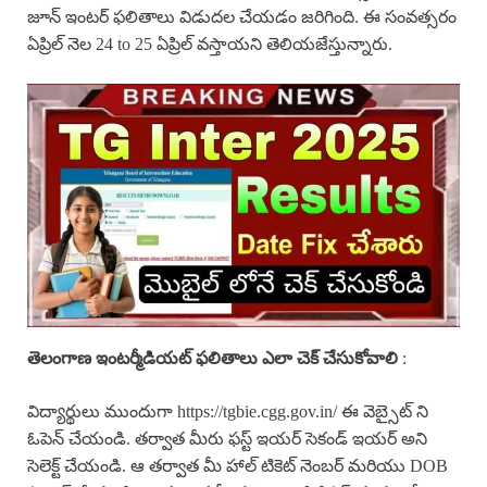
జూన్ ఇంటర్ ఫలితాలు విడుదల చేయడం జరిగింది. ఈ సంవత్సరం
ఏప్రిల్ నెల 24 to 25 ఏప్రిల్ వస్తాయని తెలియజేస్తున్నారు.
తెలంగాణ ఇంటర్మీడియట్ ఫలితాలు ఎలా చెక్ చేసుకోవాలి
:
విద్యార్థులు ముందుగా https://tgbie.cgg.gov.in/ ఈ వెబ్సైట్ ని
ఓపెన్ చేయండి. తర్వాత మీరు ఫస్ట్ ఇయర్ సెకండ్ ఇయర్ అని
సెలెక్ట్ చేయండి. ఆ తర్వాత మీ హాల్ టికెట్ నెంబర్ మరియు DOB