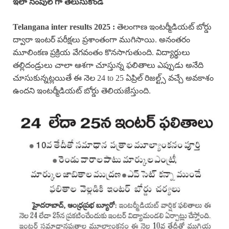
ఇలా సింపుల్ గా తెలుసుకోండి
Telangana inter results 2025 :
తెలంగాణ ఇంటర్మీడియట్ బోర్డు
ద్వారా ఇంటర్ పరీక్షలు ప్రశాంతంగా ముగిసాయి. అనంతరం
మూలింకణ ప్రక్రియ వేగవంతం కొనసాగుతుంది. విద్యార్థులు
తల్లిదండ్రులు చాలా ఆశగా చూస్తున్న ఫలితాలు ఎప్పుడు అనేది
చూసుకున్నట్లయితే ఈ నెల 24 to 25 ఏప్రిల్ రిజల్ట్స్ వచ్చే అవకాశం
ఉందని ఇంటర్మీడియట్ బోర్డు తెలియజేస్తుంది.