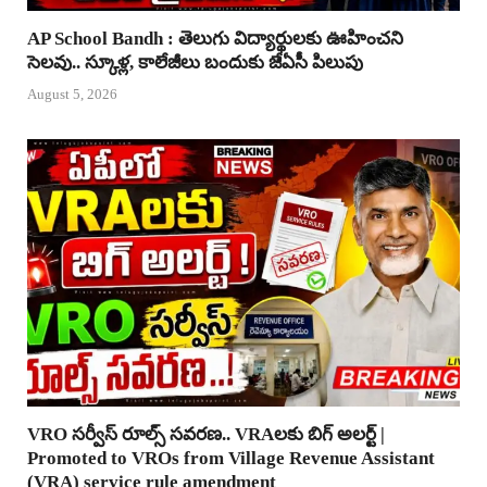
AP School Bandh : తెలుగు విద్యార్థులకు ఊహించని
సెలవు.. స్కూళ్ల, కాలేజీలు బందుకు జేఏసీ పిలుపు
August 5, 2026
VRO సర్వీస్ రూల్స్ సవరణ.. VRAలకు బిగ్ అలర్ట్ |
Promoted to VROs from Village Revenue Assistant
(VRA) service rule amendment