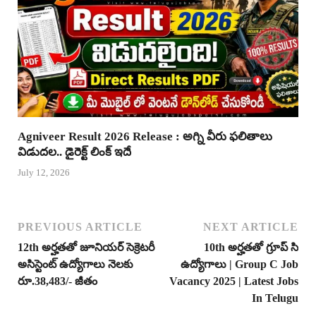
Agniveer Result 2026 Release : అగ్ని వీరు ఫలితాలు
విడుదల.. డైరెక్ట్ లింక్ ఇదే
July 12, 2026
PREVIOUS ARTICLE
NEXT ARTICLE
12th అర్హతతో జూనియర్ సెక్రెటరీ
10th అర్హతతో గ్రూప్ సి
అసిస్టెంట్ ఉద్యోగాలు నెలకు
ఉద్యోగాలు | Group C Job
రూ.38,483/- జీతం
Vacancy 2025 | Latest Jobs
In Telugu