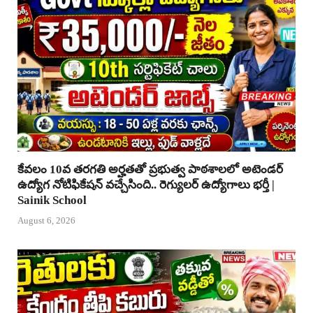
కేవలం 10వ తరగతి అర్హతతో ప్రభుత్వ పాఠశాలలో అటెండర్
ఉద్యోగ నోటిఫికేషన్ వచ్చేసింది.. రెగ్యులర్ ఉద్యోగాలు భర్తీ |
Sainik School
August 6, 2026