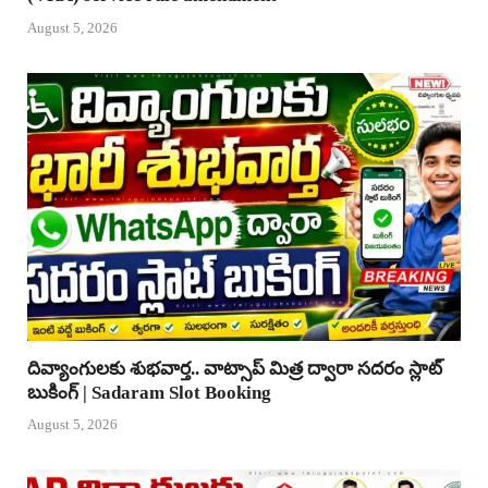
August 5, 2026
దివ్యాంగులకు శుభవార్త.. వాట్సాప్ మిత్ర ద్వారా సదరం స్లాట్
బుకింగ్ | Sadaram Slot Booking
August 5, 2026