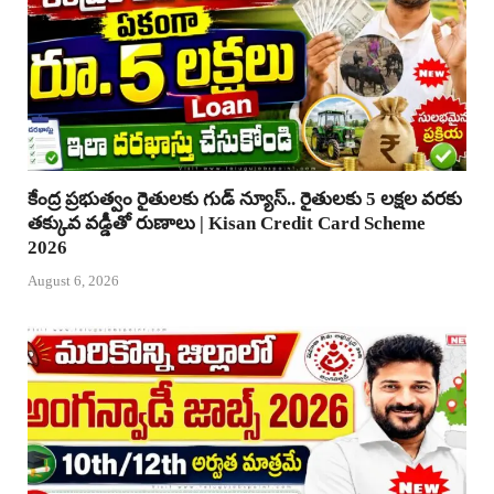
కేంద్ర ప్రభుత్వం రైతులకు గుడ్ న్యూస్.. రైతులకు 5 లక్షల వరకు
తక్కువ వడ్డీతో రుణాలు | Kisan Credit Card Scheme
2026
August 6, 2026