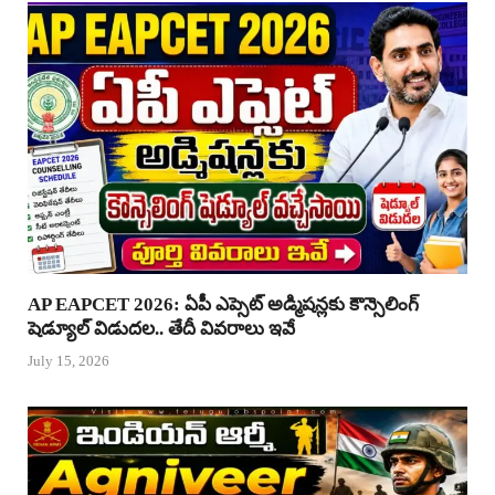
AP EAPCET 2026: ఏపీ ఎప్సెట్ అడ్మిషన్లకు కౌన్సెలింగ్
షెడ్యూల్ విడుదల.. తేదీ వివరాలు ఇవే
July 15, 2026