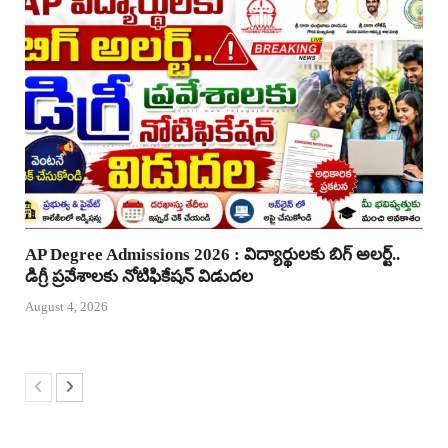
AP Degree Admissions 2026 : విద్యార్థులకు బిగ్ అలర్ట్..
డిగ్రీ ప్రవేశాలకు నోటిఫికేషన్ విడుదల
August 4, 2026