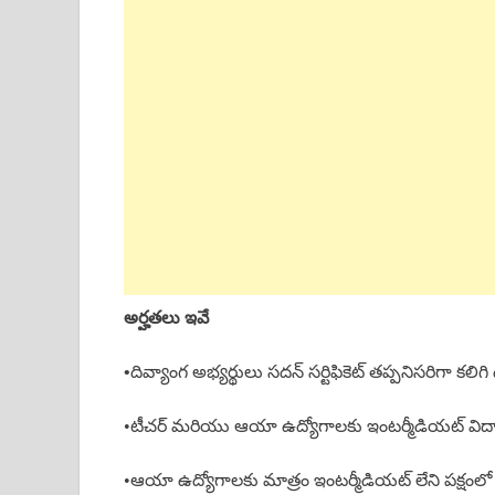
అర్హతలు ఇవే
•
దివ్యాంగ అభ్యర్థులు సదన్ సర్టిఫికెట్ తప్పనిసరిగా కలిగ
•టీచర్ మరియు ఆయా ఉద్యోగాలకు ఇంటర్మీడియట్ విద్యా
•ఆయా ఉద్యోగాలకు మాత్రం ఇంటర్మీడియట్ లేని పక్షంలో ప