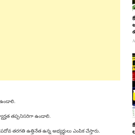
క
అ
ఉ
A
ి ఉండాలి.
ర్హత తప్పనిసరిగా ఉండాలి.
క
దోవ తరగతి ఉత్తినేత ఉన్న అభ్యర్థులు ఎంపిక చేస్తారు.
ల