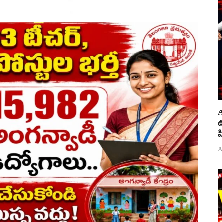
A
ఊ
ప
A