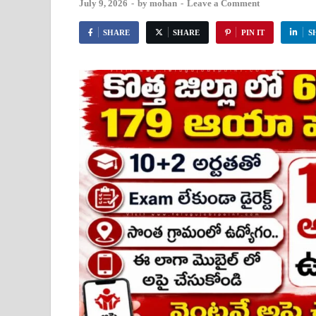
July 9, 2026
-
by
mohan
-
Leave a Comment
SHARE
SHARE
PIN IT
S