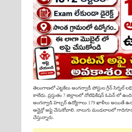
తెలంగాణలో ఎట్టకేలు అంగన్వాడీ పోస్టుల గ్రీన్ సిగ్నల్ ల
కాలేదు. ప్రస్తుతం 7 జిల్లాలలో నోటిఫికేషన్ ఓపెన్ లో ఉ
అంగన్వాడి హెల్పర్ ఉద్యోగాలు 179 ఖాళీలు అయితే ఉన్
ఆన్లైన్లో అప్లై చేసుకోవాలి. నాలుగు మండలాలలో గాదిగూడ,
చేస్తున్నారు.