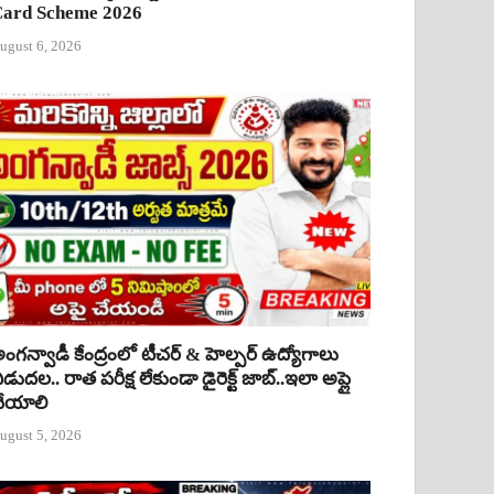
ard Scheme 2026
ugust 6, 2026
ంగన్వాడీ కేంద్రంలో టీచర్ & హెల్పర్ ఉద్యోగాలు
ిడుదల.. రాత పరీక్ష లేకుండా డైరెక్ట్ జాబ్..ఇలా అప్లై
ేయాలి
ugust 5, 2026