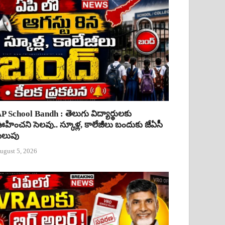
P School Bandh : తెలుగు విద్యార్థులకు
హించని సెలవు.. స్కూళ్ల, కాలేజీలు బందుకు జేఏసీ
ిలుపు
ugust 5, 2026