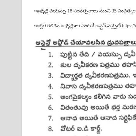
•అభ్యర్థి వయస్సు 18 సంవత్సరాలు నుంచి 35 సంవత్స
•అర్హత కలిగిన అభ్యర్థులు వెంటనే ఆన్లైన్ వెబ్సైట్ https:/