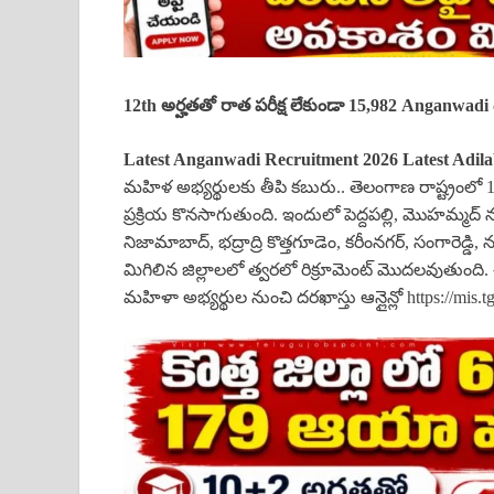
12th అర్హతతో రాత పరీక్ష లేకుండా 15,982 Anganwadi ఉ
Latest
Anganwadi
Recruitment 2026 Latest Adilabad
మహిళ అభ్యర్థులకు తీపి కబురు.. తెలంగాణ రాష్ట్రంలో 15
ప్రక్రియ కొనసాగుతుంది. ఇందులో పెద్దపల్లి, మొహమ్మద్ 
నిజామాబాద్, భద్రాద్రి కొత్తగూడెం, కరీంనగర్, సంగారెడ్డి
మిగిలిన జిల్లాలలో త్వరలో రిక్రూమెంట్ మొదలవుతుంది
మహిళా అభ్యర్థుల నుంచి దరఖాస్తు ఆన్లైన్లో https://mis.t