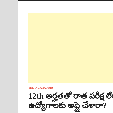
TELANGANA JOBS
12th అర్హతతో రాత పరీక్ష 
ఉద్యోగాలకు అప్లై చేశారా?