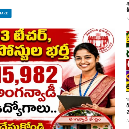
శ
క
HARE
A
T
క
చ
A