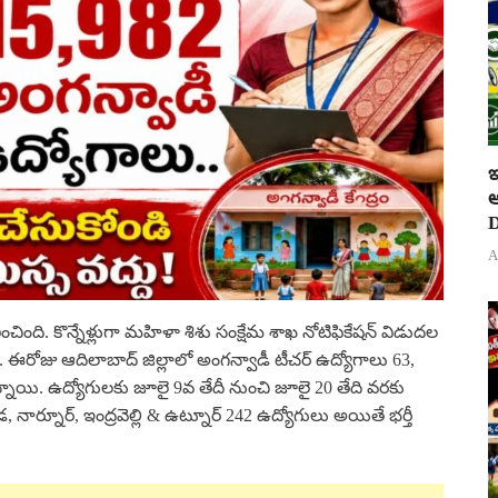
ఇ
ఆ
D
A
భించింది. కొన్నేళ్లుగా మహిళా శిశు సంక్షేమ శాఖ నోటిఫికేషన్ విడుదల
ంది. ఈరోజు ఆదిలాబాద్ జిల్లాలో అంగన్వాడీ టీచర్ ఉద్యోగాలు 63,
నాయి. ఉద్యోగులకు జూలై 9వ తేదీ నుంచి జూలై 20 తేది వరకు
 నార్నూర్, ఇంద్రవెల్లి & ఉట్నూర్ 242 ఉద్యోగులు అయితే భర్తీ