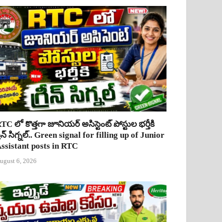
TC లో కొత్తగా జూనియర్ అసిస్టెంట్ పోస్టుల భర్తీకి
్రీన్ సిగ్నల్.. Green signal for filling up of Junior
ssistant posts in RTC
ugust 6, 2026