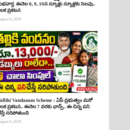
ుభవార్త. ఈనెల 8, 9, 10న స్కూళ్లు స్కూళ్లకు సెలవు..
ీలక ప్రకటన
ugust 6, 2026
alliki Vandanam Scheme : ఏపీ ప్రభుత్వం మరో
ీలక ప్రకటన.. ఈనెల 7 వరకు ఛాన్స్.. ఈ చిన్న పని
ేస్తే సరిపోతుంది
ugust 6, 2026