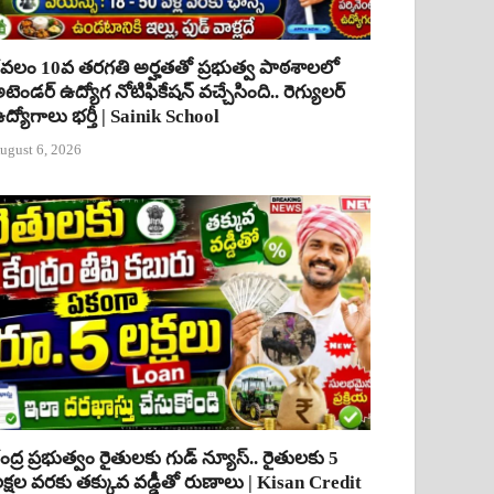
ేవలం 10వ తరగతి అర్హతతో ప్రభుత్వ పాఠశాలలో
టెండర్ ఉద్యోగ నోటిఫికేషన్ వచ్చేసింది.. రెగ్యులర్
ద్యోగాలు భర్తీ | Sainik School
ugust 6, 2026
ేంద్ర ప్రభుత్వం రైతులకు గుడ్ న్యూస్.. రైతులకు 5
క్షల వరకు తక్కువ వడ్డీతో రుణాలు | Kisan Credit