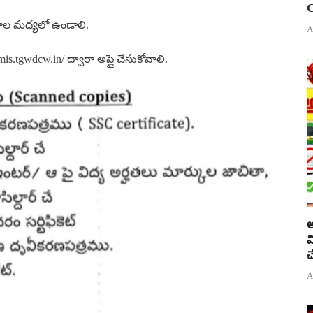
C
రాల మధ్యలో ఉండాలి.
A
/mis.tgwdcw.in/ ద్వారా అప్లై చేసుకోవాలి.
అ
వ
చ
A