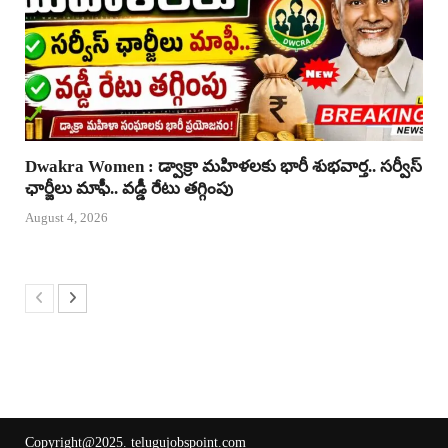
Dwakra Women : డ్వాక్రా మహిళలకు భారీ శుభవార్త.. సర్వీస్
ఛార్జీలు మాఫీ.. వడ్డీ రేటు తగ్గింపు
August 4, 2026
Copyright@2025.
telugujobspoint.com