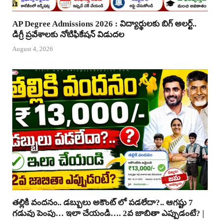
AP Degree Admissions 2026 : విద్యార్థులకు బిగ్ అలర్ట్..
డిగ్రీ ప్రవేశాలకు నోటిఫికేషన్ విడుదల
August 4, 2026
తల్లికి వందనం.. డబ్బులు అకౌంట్ లో పడలేదా?.. ఆగష్టు 7
గడువు పెంపు… ఇలా చేయండి…. 2వ జాబితా ఎప్పుడంటే? |