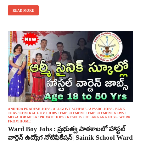
READ MORE
ANDHRA PRADESH JOBS
/
ALL GOVT SCHEME
/
APSSDC JOBS
/
BANK
JOBS
/
CENTRAL GOVT JOBS
/
EMPLOYMENT
/
EMPLOYMENT NEWS
/
MEGA JOB MELA
/
PRIVATE JOBS
/
RESULTS
/
TELANGANA JOBS
/
WORK
FROM HOME
Ward Boy Jobs : ప్రభుత్వ పాఠశాలలో హాస్టల్
వార్డెన్ ఉద్యోగ నోటిఫికేషన్| Sainik School Ward