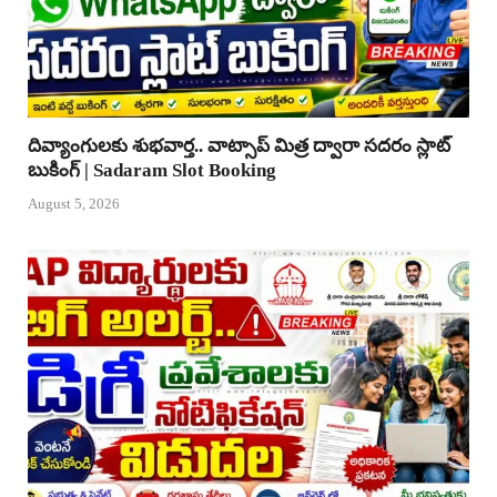
దివ్యాంగులకు శుభవార్త.. వాట్సాప్ మిత్ర ద్వారా సదరం స్లాట్
బుకింగ్ | Sadaram Slot Booking
August 5, 2026