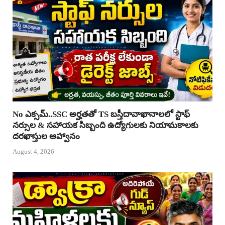
No ఎక్సమ్..SSC అర్హతతో TS బస్తీదావాఖానాలలో స్టాఫ్
నర్సుల & సహాయక సిబ్బంది ఉద్యోగులకు నియామకాలకు
దరఖాస్తుల ఆహ్వానం
August 4, 2026