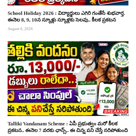
School Holiday 2026 : విద్యార్థులు ఎగిరి గంతేసే శుభవార్త.
ఈనెల 8, 9, 10న స్కూళ్లు స్కూళ్లకు సెలవు.. కీలక ప్రకటన
August 6, 2026
Talliki Vandanam Scheme : ఏపీ ప్రభుత్వం మరో కీలక
ప్రకటన.. ఈనెల 7 వరకు ఛాన్స్.. ఈ చిన్న పని చేస్తే సరిపోతుంది