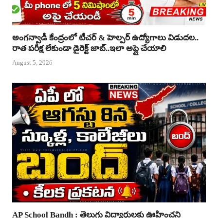
అంగన్వాడీ కేంద్రంలో టీచర్ & హెల్పర్ ఉద్యోగాలు విడుదల..
రాత పరీక్ష లేకుండా డైరెక్ట్ జాబ్..ఇలా అప్లై చేయాలి
August 5, 2026
AP School Bandh : తెలుగు విద్యార్థులకు ఊహించని