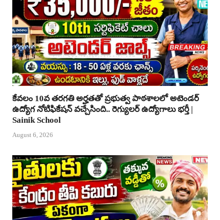
కేవలం 10వ తరగతి అర్హతతో ప్రభుత్వ పాఠశాలలో అటెండర్
ఉద్యోగ నోటిఫికేషన్ వచ్చేసింది.. రెగ్యులర్ ఉద్యోగాలు భర్తీ |
Sainik School
August 6, 2026