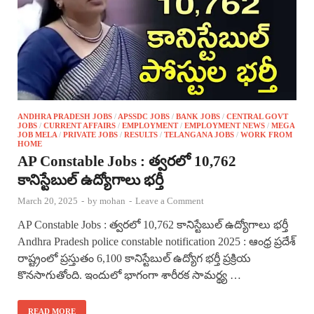
ANDHRA PRADESH JOBS
/
APSSDC JOBS
/
BANK JOBS
/
CENTRAL GOVT
JOBS
/
CURRENT AFFAIRS
/
EMPLOYMENT
/
EMPLOYMENT NEWS
/
MEGA
JOB MELA
/
PRIVATE JOBS
/
RESULTS
/
TELANGANA JOBS
/
WORK FROM
HOME
AP Constable Jobs : త్వరలో 10,762
కానిస్టేబుల్ ఉద్యోగాలు భర్తీ
March 20, 2025
-
by
mohan
-
Leave a Comment
AP Constable Jobs : త్వరలో 10,762 కానిస్టేబుల్ ఉద్యోగాలు భర్తీ
Andhra Pradesh police constable notification 2025 : ఆంధ్ర ప్రదేశ్
రాష్ట్రంలో ప్రస్తుతం 6,100 కానిస్టేబుల్ ఉద్యోగ భర్తీ ప్రక్రియ
కొనసాగుతోంది. ఇందులో భాగంగా శారీరక సామర్థ్య …
READ MORE