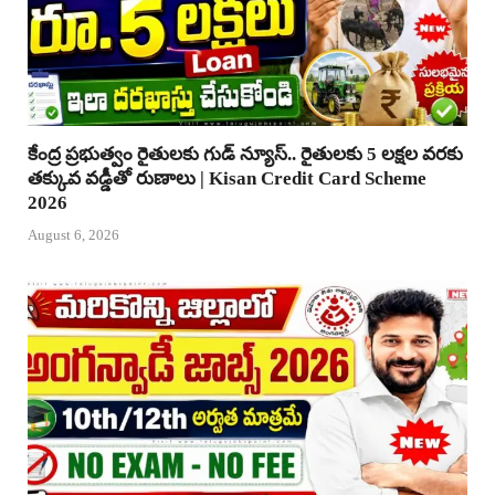
కేంద్ర ప్రభుత్వం రైతులకు గుడ్ న్యూస్.. రైతులకు 5 లక్షల వరకు
తక్కువ వడ్డీతో రుణాలు | Kisan Credit Card Scheme
2026
August 6, 2026