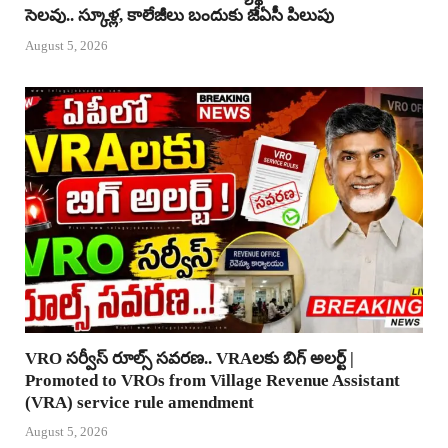
సెలవు.. స్కూళ్ల, కాలేజీలు బందుకు జేఏసీ పిలుపు
August 5, 2026
VRO సర్వీస్ రూల్స్ సవరణ.. VRAలకు బిగ్ అలర్ట్ |
Promoted to VROs from Village Revenue Assistant
(VRA) service rule amendment
August 5, 2026