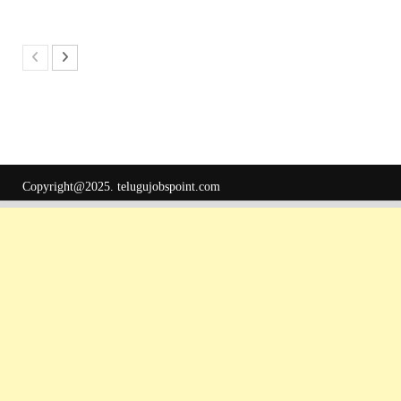
Copyright@2025.
telugujobspoint.com