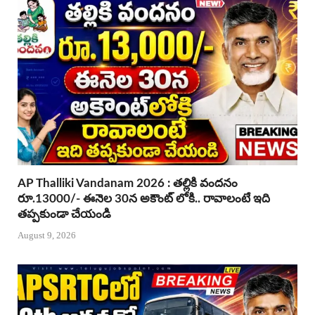
AP Thalliki Vandanam 2026 : తల్లికి వందనం
రూ.13000/- ఈనెల 30న అకౌంట్ లోకి.. రావాలంటే ఇది
తప్పకుండా చేయండి
August 9, 2026