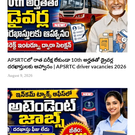
APSRTCలో రాత పరీక్ష లేకుండా 10th అర్హతతో డ్రైవర్ల
దరఖాస్తులకు ఆహ్వానం | APSRTC driver vacancies 2026
August 9, 2026