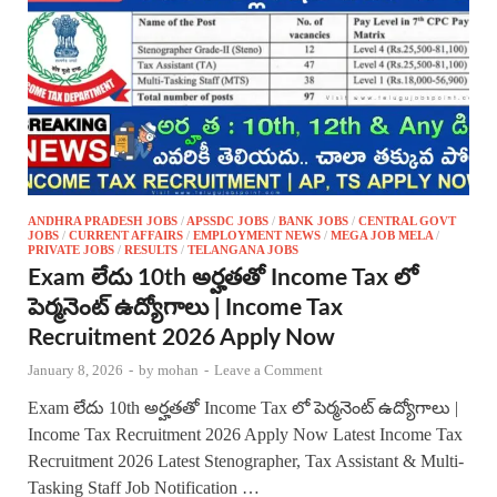
ANDHRA PRADESH JOBS
/
APSSDC JOBS
/
BANK JOBS
/
CENTRAL GOVT
JOBS
/
CURRENT AFFAIRS
/
EMPLOYMENT NEWS
/
MEGA JOB MELA
/
PRIVATE JOBS
/
RESULTS
/
TELANGANA JOBS
Exam లేదు 10th అర్హతతో Income Tax లో
పెర్మనెంట్ ఉద్యోగాలు | Income Tax
Recruitment 2026 Apply Now
January 8, 2026
-
by
mohan
-
Leave a Comment
Exam లేదు 10th అర్హతతో Income Tax లో పెర్మనెంట్ ఉద్యోగాలు |
Income Tax Recruitment 2026 Apply Now Latest Income Tax
Recruitment 2026 Latest Stenographer, Tax Assistant & Multi-
Tasking Staff Job Notification …