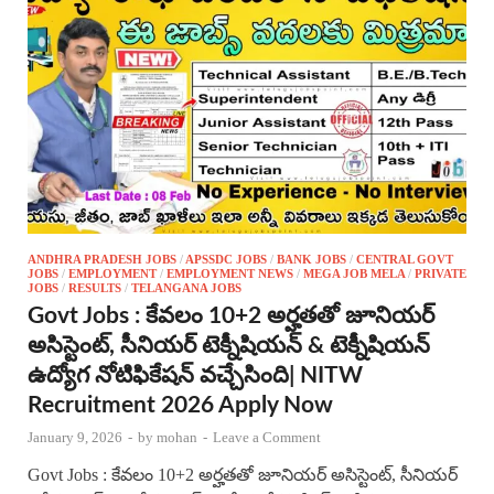
ANDHRA PRADESH JOBS
/
APSSDC JOBS
/
BANK JOBS
/
CENTRAL GOVT
JOBS
/
EMPLOYMENT
/
EMPLOYMENT NEWS
/
MEGA JOB MELA
/
PRIVATE
JOBS
/
RESULTS
/
TELANGANA JOBS
Govt Jobs : కేవలం 10+2 అర్హతతో జూనియర్
అసిస్టెంట్, సీనియర్ టెక్నీషియన్ & టెక్నీషియన్
ఉద్యోగ నోటిఫికేషన్ వచ్చేసింది| NITW
Recruitment 2026 Apply Now
January 9, 2026
-
by
mohan
-
Leave a Comment
Govt Jobs : కేవలం 10+2 అర్హతతో జూనియర్ అసిస్టెంట్, సీనియర్