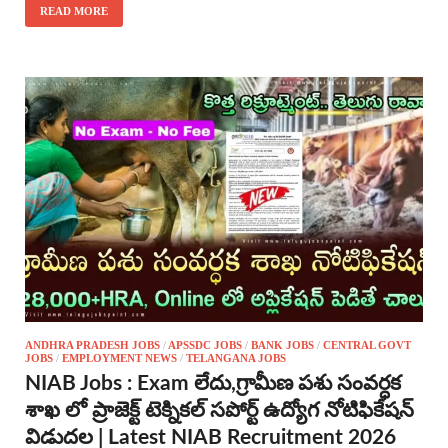
READ MORE
ANDHRA PRADESH JOBS
/
APSSDC JOBS
/
BANK JOBS
/
CENTRAL GOVT
JOBS
/
EMPLOYMENT NEWS
/
TELANGANA JOBS
NIAB Jobs : Exam లేదు,గ్రామీణ పశు సంవర్ధక
శాఖ లో ప్రాజెక్ట్ టెక్నికల్ సపోర్ట్ ఉద్యోగ నోటిఫికేషన్
విడుదల | Latest NIAB Recruitment 2026