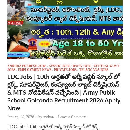
ANDHRA PRADESH JOBS
/
APSSDC JOBS
/
BANK JOBS
/
CENTRAL GOVT
JOBS
/
EMPLOYMENT NEWS
/
PRIVATE JOBS
/
TELANGANA JOBS
LDC Jobs | 10th అర్హతతో ఆర్మీ పబ్లిక్ స్కూల్ లో
క్లర్క్, సూపర్‌వైజర్, కంప్యూటర్ ల్యాబ్ టెక్నీషియన్
& MTS నోటిఫికేషన్ వచ్చేసింది | Army Public
School Golconda Recruitment 2026 Apply
Now
January 18, 2026
-
by
mohan
-
Leave a Comment
LDC Jobs | 10th అర్హతతో ఆర్మీ పబ్లిక్ స్కూల్ లో క్లర్క్,