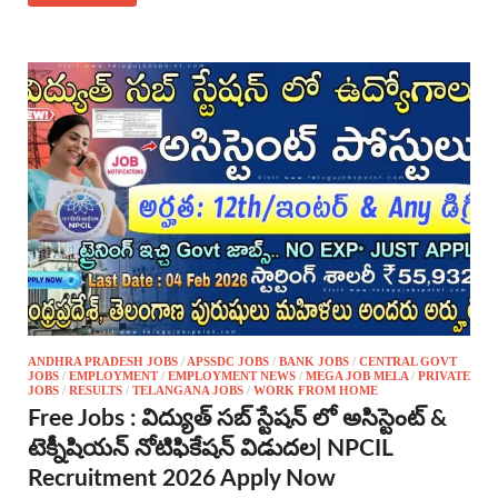
ANDHRA PRADESH JOBS
/
APSSDC JOBS
/
BANK JOBS
/
CENTRAL GOVT
JOBS
/
EMPLOYMENT
/
EMPLOYMENT NEWS
/
MEGA JOB MELA
/
PRIVATE
JOBS
/
RESULTS
/
TELANGANA JOBS
/
WORK FROM HOME
Free Jobs : విద్యుత్ సబ్ స్టేషన్ లో అసిస్టెంట్ &
టెక్నీషియన్ నోటిఫికేషన్ విడుదల| NPCIL
Recruitment 2026 Apply Now