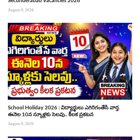
Secunderabad Vacancies 2026
August 9, 2026
School Holiday 2026 : విద్యార్థులు ఎగిరిగంతేసే వార్త.
ఈనెల 10న స్కూళ్లకు సెలవు.. కీలక ప్రకటన
August 9, 2026