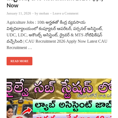
Now
January 11, 2026
-
by
mohan
-
Leave a Comment
Agriculture Jobs : 10th అర్హతతో కేంద్ర వ్యవసాయ
విశ్వవిద్యాలయంలో కంప్యూటర్ ఆపరేటర్, పర్సనల్ అసిస్టెంట్,
UDC, LDC, అకౌంట్స్ అసిస్టెంట్, డ్రైవర్ & MTS నోటిఫికేషన్
వచ్చేసింది | CAU Recruitment 2026 Apply Now Latest CAU
Recruitment …
READ MORE