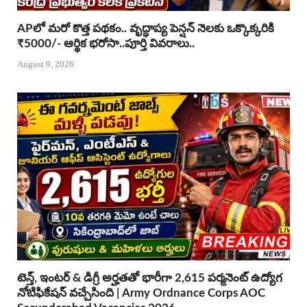
APలో మరో కొత్త పథకం.. వృద్ధాప్య పెన్షన్ నెలకు ఒక్కొక్కరికి
₹5000/- ఆర్థిక భరోసా..పూర్తి వివరాలు..
August 9, 2026
టెన్త్, ఇంటర్ & డిగ్రీ అర్హతతో భారీగా 2,615 పర్మనెంట్ ఉద్యోగ
నోటిఫికేషన్ వచ్చేసింది | Army Ordnance Corps AOC