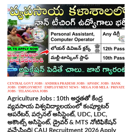
CENTRAL GOVT JOBS
/
ANDHRA PRADESH JOBS
/
APSSDC JOBS
/
BANK
JOBS
/
EMPLOYMENT
/
EMPLOYMENT NEWS
/
MEGA JOB MELA
/
PRIVATE
JOBS
/
TELANGANA JOBS
Agriculture Jobs : 10th అర్హతతో కేంద్ర
వ్యవసాయ విశ్వవిద్యాలయంలో కంప్యూటర్
ఆపరేటర్, పర్సనల్ అసిస్టెంట్, UDC, LDC,
అకౌంట్స్ అసిస్టెంట్, డ్రైవర్ & MTS నోటిఫికేషన్
వచ్చేసింది| CAU Recruitment 2026 Apply