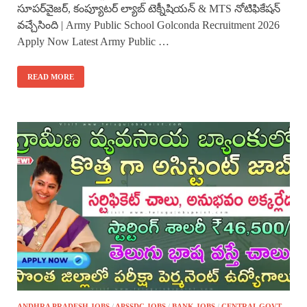
సూపర్‌వైజర్, కంప్యూటర్ ల్యాబ్ టెక్నీషియన్ & MTS నోటిఫికేషన్
వచ్చేసింది | Army Public School Golconda Recruitment 2026
Apply Now Latest Army Public …
READ MORE
ANDHRA PRADESH JOBS
/
APSSDC JOBS
/
BANK JOBS
/
CENTRAL GOVT