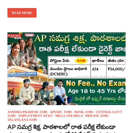
READ MORE
ANDHRA PRADESH JOBS
/
APSSDC JOBS
/
BANK JOBS
/
CENTRAL GOVT
JOBS
/
EMPLOYMENT NEWS
/
MEGA JOB MELA
/
PRIVATE JOBS
/
TELANGANA JOBS
AP సమగ్ర శిక్ష, పాఠశాలలో రాత పరీక్ష లేకుండా