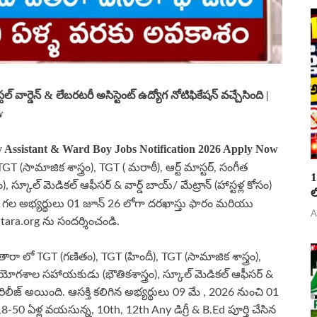
ార్డెన్ & లేబరటరీ అసిస్టెంట్ ఉద్యోగ నోటిఫికేషన్ వచ్చేసింది |
w
y Assistant & Ward Boy Jobs Notification 2026 Apply Now
T (సామాజిక శాస్త్రం), TGT ( మరాఠీ), ఆర్ట్ మాస్టర్, సంగీత
1
కూల్ మెడికల్ ఆఫీసర్ & వార్డ్ బాయ్/ మేట్రాన్ (హాస్టళ్ల కోసం)
ల
తి గల అభ్యర్థులు 01 జూన్ 26 లోగా
దరఖాస్తు ఫారం మరియు
A
tara.org ను సందర్శించండి.
సతారా లో TGT (గణితం), TGT (హిందీ), TGT (సామాజిక శాస్త్రం),
్రయోగశాల సహాయకుడు (భౌతికశాస్త్రం), స్కూల్ మెడికల్ ఆఫీసర్ &
షన్ రిలీజ్ అయింది. ఆసక్తి కలిగిన అభ్యర్థులు 09 మే , 2026 నుంచి 01
8-50 ఏళ్ల వయసున్న, 10th, 12th Any డిగ్రీ & B.Ed పూర్తి చేసిన