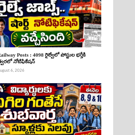
ailway Posts : 4098 రైల్వేలో పోస్టుల భర్తీకి
్వరలో నోటిఫికేషన్
ugust 6, 2026