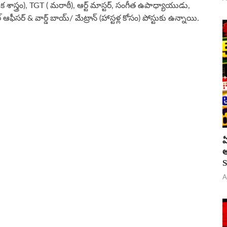
శాస్త్రం), TGT ( మరాఠీ), ఆర్ట్ మాస్టర్, సంగీత ఉపాధ్యాయుడు,
ీసర్ & వార్డ్ బాయ్/ మేట్రాన్ (హాస్టళ్ల కోసం) పోస్టుకు ఉన్నాయి.
ఏ
అ
S
A