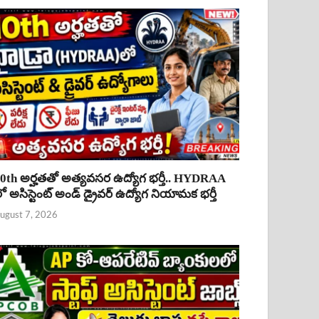
0th అర్హతతో అత్యవసర ఉద్యోగ భర్తీ.. HYDRAA
ో అసిస్టెంట్ అండ్ డ్రైవర్ ఉద్యోగ నియామక భర్తీ
ugust 7, 2026