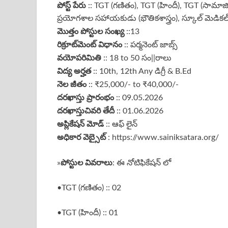
పోస్ట్ పేరు
:: TGT (గణితం), TGT (హిందీ), TGT (సామాజిక 
ప్రయోగశాల సహాయకుడు (భౌతికశాస్త్రం), స్కూల్ మెడికల్ ఆఫ
మొత్తం పోస్టుల సంఖ్య
::13
రిక్రూట్‌మెంట్ విధానం
:: పర్మనెంట్ జాబ్స్
వయోపరిమితి
:: 18 to 50 సం||రాలు
విద్య అర్హత
:: 10th, 12th Any డిగ్రీ & B.Ed
నెల జీతం
:: ₹25,000/- to ₹40,000/-
దరఖాస్తు ప్రారంభం
:: 09.05.2026
దరఖాస్తు
చివరి తేదీ
:: 01.06.2026
అప్లికేషన్ మోడ్
:: ఆఫ్ లైన్
అధికార వెబ్సైట్
: https://www.sainiksatara.org/
పోస్టుల వివరాలు
»
: ఈ నోటిఫికేషన్ లో
•TGT (గణితం) :: 02
•TGT (హిందీ) :: 01