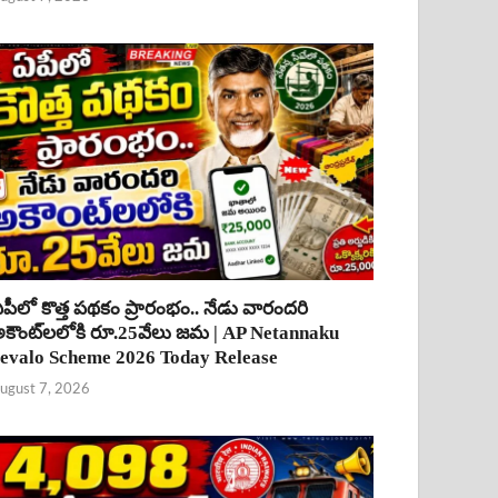
పీలో కొత్త పథకం ప్రారంభం.. నేడు వారందరి
కౌంట్‌లలోకి రూ.25వేలు జమ | AP Netannaku
evalo Scheme 2026 Today Release
ugust 7, 2026