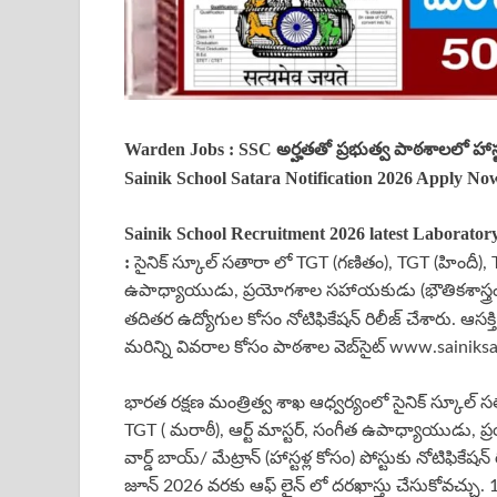
Warden Jobs : SSC అర్హతతో ప్రభుత్వ పాఠశాలలో హాస్టల్ వ
Sainik School Satara Notification 2026 Apply No
Sainik School Recruitment 2026 latest Laborator
:
సైనిక్ స్కూల్ సతారా లో TGT (గణితం), TGT (హిందీ), TG
ఉపాధ్యాయుడు, ప్రయోగశాల సహాయకుడు (భౌతికశాస్త్రం), స్
తదితర ఉద్యోగుల కోసం నోటిఫికేషన్ రిలీజ్ చేశారు. ఆసక్
మరిన్ని వివరాల కోసం పాఠశాల వెబ్‌సైట్ www.sainiksa
భారత రక్షణ మంత్రిత్వ శాఖ ఆధ్వర్యంలో
సైనిక్ స్కూల్ 
TGT ( మరాఠీ), ఆర్ట్ మాస్టర్, సంగీత ఉపాధ్యాయుడు, ప
వార్డ్ బాయ్/ మేట్రాన్ (హాస్టళ్ల కోసం) పోస్టుకు నోటిఫికే
జూన్ 2026 వరకు ఆఫ్ లైన్ లో దరఖాస్తు చేసుకోవచ్చు. 1