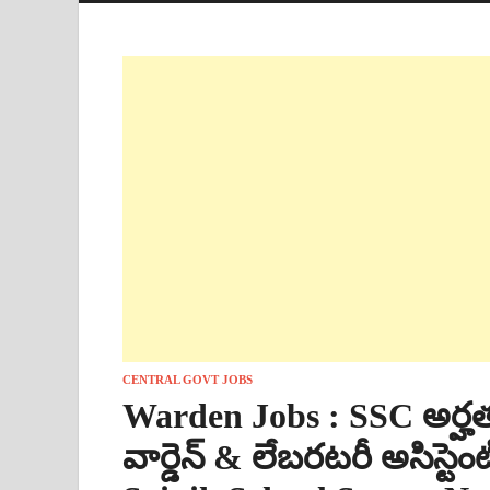
CENTRAL GOVT JOBS
Warden Jobs : SSC అర్హతత
వార్డెన్ & లేబరటరీ అసిస్టెంట