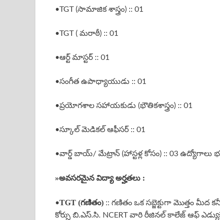
•TGT (సామాజిక శాస్త్రం) :: 01
•TGT ( మరాఠీ) :: 01
•ఆర్ట్ మాస్టర్ :: 01
•సంగీత ఉపాధ్యాయుడు :: 01
•ప్రయోగశాల సహాయకుడు (భౌతికశాస్త్రం) :: 01
•స్కూల్ మెడికల్ ఆఫీసర్ :: 01
•వార్డ్ బాయ్/ మేట్రాన్ (హాస్టళ్ల కోసం) :: 03 ఉద్యోగాలు భర్త
»
అవసరమైన విద్యా అర్హతలు :
TGT (గణితం)
•
:: గణితం ఒక సబ్జెక్టుగా మొత్తం మీద క
కోర్సు బి.ఎస్.సి. NCERT వారి రీజినల్ కాలేజ్ ఆఫ్ ఎడ్