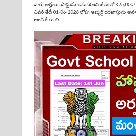
వారు అర్హులు. పోస్టును అనుసరించి జీతంతో ₹25,000/-
చివరి తేదీ 01-06-2026 లోపు అభ్యర్థి దరఖాస్తును అవ
అందజేయాలి.