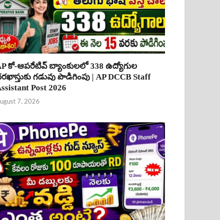
P కో-ఆపరేటివ్ బ్యాంకులలో 338 ఉద్యోగుల
రఖాస్తుకు గడువు పొడిగింపు | AP DCCB Staff
ssistant Post 2026
ugust 7, 2026