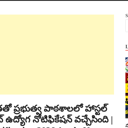
S
ో ప్రభుత్వ పాఠశాలలో హాస్టల్
్ ఉద్యోగ నోటిఫికేషన్ వచ్చేసింది |
న