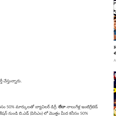
R
త
A
ీ చేస్తున్నారు.
లేదా
నీసం 50% మార్కులతో బ్యాచిలర్ డిగ్రీ.
నాలుగేళ్ల ఇంటిగ్రేటెడ్
యుకేషన్ నుండి బి.ఎడ్ (పిసిఎం) లో మొత్తం మీద కనీసం 50%