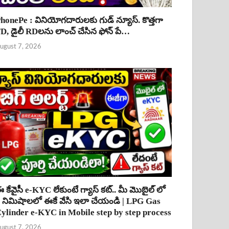
honePe : వినియోగదారులకు గుడ్ న్యూస్. కొత్తగా
D, డైలీ RDలను లాంచ్ చేసిన ఫోన్ పే…
ugust 7, 2026
 కేవైసీ e-KYC లేకుంటే గ్యాస్ కట్.. మీ మొబైల్ లో
 నిమిషాలలో ఈకే వేసి ఇలా చేయండి | LPG Gas
ylinder e-KYC in Mobile step by step process
ugust 7, 2026