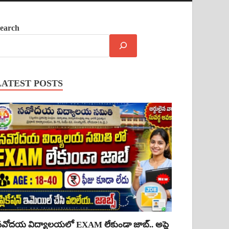
earch
LATEST POSTS
వోదయ విద్యాలయలో EXAM లేకుండా జాబ్.. అప్లై