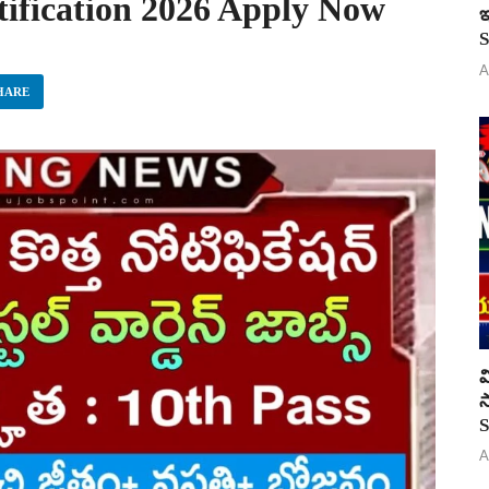
tification 2026 Apply Now
ఇ
S
A
HARE
వ
స
S
A