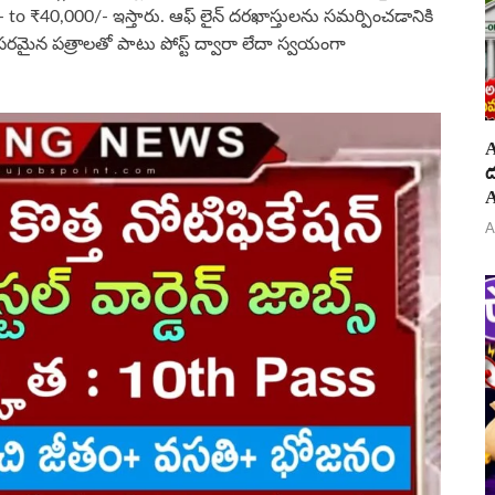
 to ₹40,000/- ఇస్తారు. ఆఫ్ లైన్ దరఖాస్తులను సమర్పించడానికి
సరమైన పత్రాలతో పాటు పోస్ట్ ద్వారా లేదా స్వయంగా
A
ద
A
A