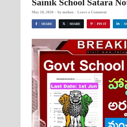
Sainik School Satara No
May 10, 2026
-
by
mohan
-
Leave a Comment
SHARE
SHARE
PIN IT
S