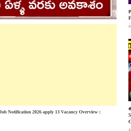
P
F
A
ఈ
Job Notification 2026 apply 13 Vacancy Overview
:
5
C
A