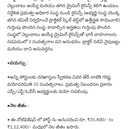
చెల్లుబాటు అయ్యే మరియు తగిన డ్రైవింగ్ లైసెన్స్ కలిగి ఉండటం.
నిర్దేశిత ప్రభుత్వ అధికార సంస్థ నుండి లైసెన్స్ (అభ్యర్థి సంస్థ యొక్క
తగిన కమిటీ నిర్వహించే ప్రాక్టికల్ స్కిల్ టెస్ట్‌లో ఉత్తీర్ణత సాధించాలి)
గుర్తింపు పొందిన సంస్థ. కావాల్సిన అర్హతలు గుర్తింపు పొందిన
సంస్థలో చెల్లుబాటు అయ్యే డ్రైవింగ్ లైసెన్స్‌తో భారీ వాహనాలను
నడపడంలో 3 సంవత్సరాల పని అనుభవం. ట్రాక్టర్ నడిపే నైపుణ్యం
మరియు దాని అనువర్తనం.
•
వయస్సు
:
•అన్ని పోస్టులకు దరఖాస్తుల స్వీకరణ చివరి తేదీ నాటికి గరిష్ట
వయోపరిమితి 35 సంవత్సరాలు. ప్రభుత్వ నిబంధనల ప్రకారం
ఎస్సీ/ఎస్టీ/ఓబీసీ అభ్యర్థులకు వయో సడలింపు.
•నెల జీతం
:
• ఈ నోటిఫికేషన్ లో పోస్ట్ ను అనుసరించి రూ. ₹35,400/- to
₹1,12,400/- మధ్యలో నెల జీతం ఇస్తారు.