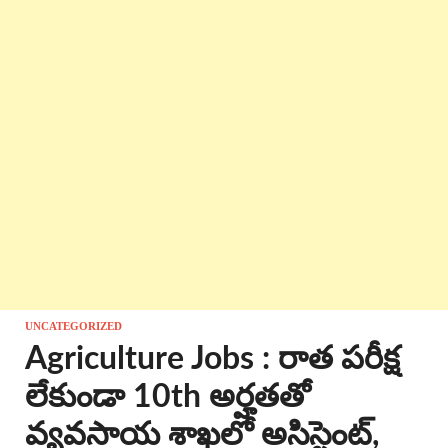
UNCATEGORIZED
Agriculture Jobs : రాత పరీక్ష
లేకుండా 10th అర్హతతో
వ్యవసాయ శాఖలో అసిస్టెంట్,