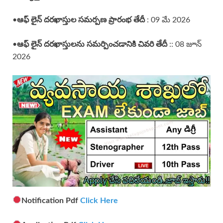
•
ఆఫ్ లైన్
దరఖాస్తుల సమర్పణ ప్రారంభ తేదీ
: 09 మే 2026
•
ఆఫ్ లైన్
దరఖాస్తులను సమర్పించడానికి చివరి తేదీ
:: 08 జూన్
2026
Notification Pdf
Click Here