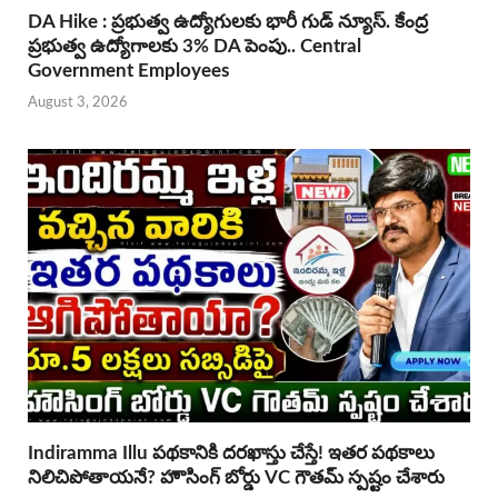
DA Hike : ప్రభుత్వ ఉద్యోగులకు భారీ గుడ్ న్యూస్. కేంద్ర
ప్రభుత్వ ఉద్యోగాలకు 3% DA పెంపు.. Central
Government Employees
August 3, 2026
Indiramma Illu పథకానికి దరఖాస్తు చేస్తే! ఇతర పథకాలు
నిలిచిపోతాయనే? హౌసింగ్ బోర్డు VC గౌతమ్ స్పష్టం చేశారు