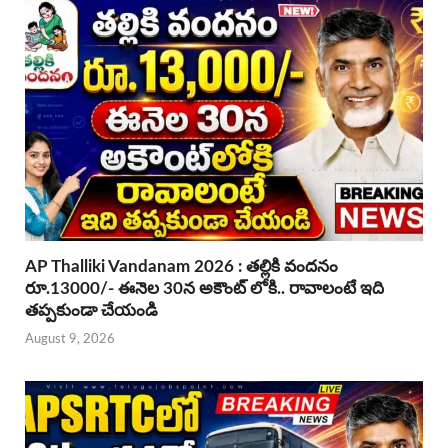
AP Thalliki Vandanam 2026 : తల్లికి వందనం
రూ.13000/- ఈనెల 30న అకౌంట్ లోకి.. రావాలంటే ఇది
తప్పకుండా చేయండి
August 9, 2026