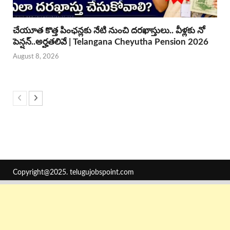
చేయూత కొత్త పింఛన్లకు నేటి నుంచి దరఖాస్తులు.. వీళ్లకు నో
పెన్షన్..అర్హతలివే | Telangana Cheyutha Pension 2026
August 8, 2026
Copyright@2025.
telugujobspoint.com