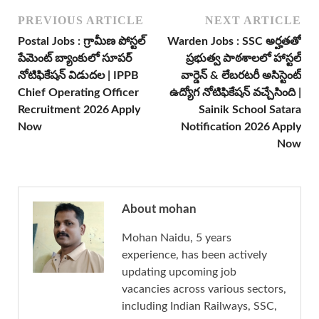
PREVIOUS ARTICLE
NEXT ARTICLE
Postal Jobs : గ్రామీణ పోస్టల్
Warden Jobs : SSC అర్హతతో
పేమెంట్ బ్యాంకులో సూపర్
ప్రభుత్వ పాఠశాలలో హాస్టల్
నోటిఫికేషన్ విడుదల | IPPB
వార్డెన్ & లేబరటరీ అసిస్టెంట్
Chief Operating Officer
ఉద్యోగ నోటిఫికేషన్ వచ్చేసింది |
Recruitment 2026 Apply
Sainik School Satara
Now
Notification 2026 Apply
Now
About mohan
Mohan Naidu, 5 years
experience, has been actively
updating upcoming job
vacancies across various sectors,
including Indian Railways, SSC,