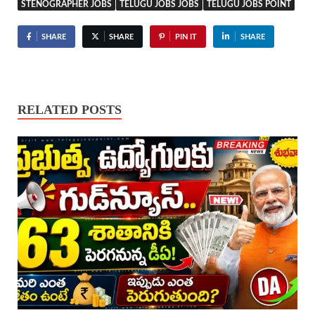
STENOGRAPHER JOBS
TELUGU JOBS JOBS
TELUGU JOBS POINT
SHARE
SHARE
PIN IT
SHARE
RELATED POSTS