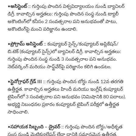
•
అసిస్టెంట్
:: గుర్తింపు పొందిన విశ్వవిద్యాలయం నుండి బ్యాచిలర్
డిగ్రీ. కావాల్సిన అర్హతలు: గుర్తింపు పొందిన సంస్థ నుండి ట్యాలీ
అకౌంటింగ్‌లో కనీసం 2 సంవత్సరాల పని అనుభవంతో పాటు,
అకౌంటింగ్‌పై మంచి పరిజ్ఞానం ఉండాలి.
•
ప్రోగ్రామ్ అసిస్టెంట్
:: కంప్యూటర్ సైన్స్/కంప్యూటర్ అప్లికేషన్/
బి.టెక్ (కంప్యూటర్ సైన్స్)లో బ్యాచిలర్ డిగ్రీ. కావాల్సిన అర్హతలు:
గుర్తింపు పొందిన సంస్థ నుండి 3 సంవత్సరాల పని అనుభవం.
నెట్‌వర్కింగ్ మరియు సాఫ్ట్‌వేర్‌పై పరిజ్ఞానం కలిగి ఉండటం.
•
స్టెనోగ్రాఫర్ గ్రేడ్ III
:: గుర్తింపు పొందిన బోర్డు నుండి 12వ తరగతి
ఉత్తీర్ణత. కావాల్సిన అర్హతలు హిందీ మరియు ఇంగ్లీష్ కంప్యూటర్
టైపింగ్‌లో 3 సంవత్సరాల పని అనుభవం (నిమిషానికి 80 పదాలు).
అభ్యర్థి నిబంధనల ప్రకారం కంప్యూటర్ టైపింగ్ పరీక్షలో ఉత్తీర్ణత
సాధించాలి.
•
సహాయక సిబ్బంది – డ్రైవర్
:: గుర్తింపు పొందిన బోర్డు/అధీకృత
సంస్థ నుండి మెట్రిక్యులేషన్ లేదా దానికి సమానమైన ఉత్తీర్ణత.