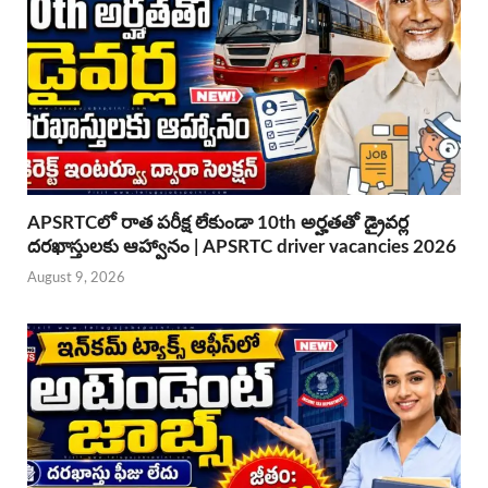
APSRTCలో రాత పరీక్ష లేకుండా 10th అర్హతతో డ్రైవర్ల
దరఖాస్తులకు ఆహ్వానం | APSRTC driver vacancies 2026
August 9, 2026