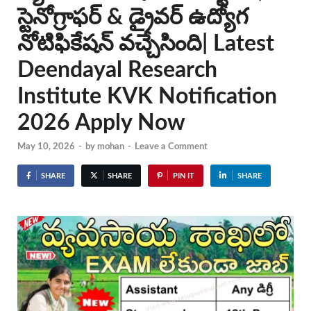
స్టెనోగ్రాఫర్ & డ్రైవర్ ఉద్యోగ
నోటిఫికేషన్ వచ్చేసింది| Latest
Deendayal Research
Institute KVK Notification
2026 Apply Now
May 10, 2026
-
by
mohan
-
Leave a Comment
SHARE
SHARE
PIN IT
SHARE