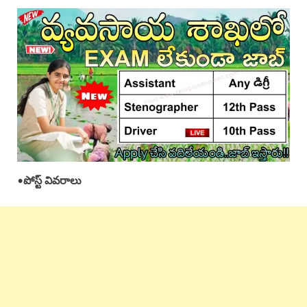
•
పోస్ట్ వివరాలు