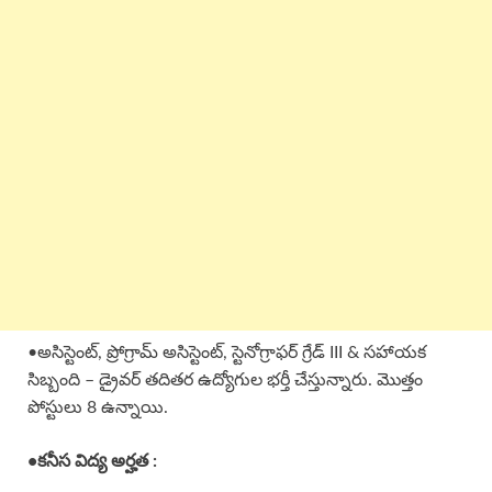
•అసిస్టెంట్, ప్రోగ్రామ్ అసిస్టెంట్, స్టెనోగ్రాఫర్ గ్రేడ్ III & సహాయక
సిబ్బంది – డ్రైవర్ తదితర ఉద్యోగుల భర్తీ చేస్తున్నారు. మొత్తం
పోస్టులు 8 ఉన్నాయి.
•కనీస విద్య అర్హత :