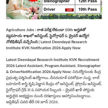
Agriculture Jobs : రాత పరీక్ష లేకుండా 10th అర్హతతో
వ్యవసాయ శాఖలో అసిస్టెంట్, స్టెనోగ్రాఫర్ & డ్రైవర్
ఉద్యోగ
నోటిఫికేషన్ వచ్చేసింది
| Latest
Deendayal Research
Institute KVK
Notification
2026 Apply Now
Latest
Deendayal Research Institute KVK
Recruitment
2026 Latest
Assistant, Program Assistant, Stenographer
& Driver
Notification
2026 Apply Now
: నిరుద్యోగులకు కేంద్ర
ప్రభుత్వ పర్మినెంట్ ఉద్యోగాలు..దీనదయాళ్ పరిశోధనా సంస్థ, లాల్
బహదూర్ శాస్త్రి కృషి విజ్ఞాన కేంద్రం లో అసిస్టెంట్, ప్రోగ్రామ్ అసిస్టెంట్,
స్టెనోగ్రాఫర్ గ్రేడ్ III & సహాయక సిబ్బంది – డ్రైవర్ ఖాళీ పోస్టుకు
అర్హులైన అభ్యర్థుల నుండి దరఖాస్తులు ఆహ్వానించబడ్డాయి.
అప్లికేషన్ చివరి తేదీ 08 జూన్ 2026.