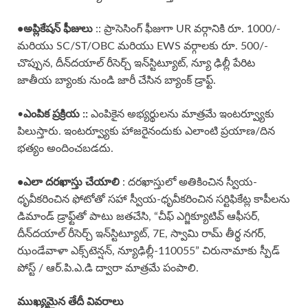
•అప్లికేషన్ ఫీజులు
:: ప్రాసెసింగ్ ఫీజుగా UR వర్గానికి రూ. 1000/-
మరియు SC/ST/OBC మరియు EWS వర్గాలకు రూ. 500/-
చొప్పున, దీన్‌దయాల్ రీసెర్చ్ ఇన్‌స్టిట్యూట్, న్యూ ఢిల్లీ పేరిట
జాతీయ బ్యాంకు నుండి జారీ చేసిన బ్యాంక్ డ్రాఫ్ట్.
•
ఎంపిక ప్రక్రియ ::
ఎంపికైన అభ్యర్థులను మాత్రమే ఇంటర్వ్యూకు
పిలుస్తారు. ఇంటర్వ్యూకు హాజరైనందుకు ఎలాంటి ప్రయాణ/దిన
భత్యం అందించబడదు.
•ఎలా దరఖాస్తు చేయాలి
: దరఖాస్తులో అతికించిన స్వీయ-
ధృవీకరించిన ఫోటోతో సహా స్వీయ-ధృవీకరించిన సర్టిఫికేట్ల కాపీలను
డిమాండ్ డ్రాఫ్ట్‌తో పాటు జతచేసి, “చీఫ్ ఎగ్జిక్యూటివ్ ఆఫీసర్,
దీన్‌దయాల్ రీసెర్చ్ ఇన్‌స్టిట్యూట్, 7E, స్వామి రామ్ తీర్థ నగర్,
ఝండేవాళా ఎక్స్‌టెన్షన్, న్యూఢిల్లీ-110055” చిరునామాకు స్పీడ్
పోస్ట్ / ఆర్.పి.ఎ.డి ద్వారా మాత్రమే పంపాలి.
ముఖ్యమైన తేదీ వివరాలు