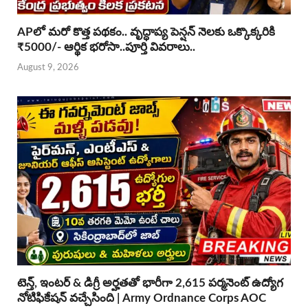
APలో మరో కొత్త పథకం.. వృద్ధాప్య పెన్షన్ నెలకు ఒక్కొక్కరికి
₹5000/- ఆర్థిక భరోసా..పూర్తి వివరాలు..
August 9, 2026
టెన్త్, ఇంటర్ & డిగ్రీ అర్హతతో భారీగా 2,615 పర్మనెంట్ ఉద్యోగ
నోటిఫికేషన్ వచ్చేసింది | Army Ordnance Corps AOC