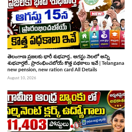
తెలంగాణ ప్రజలకు భారీ శుభవార్త.. ఆగస్టు నెలలో అన్ని
శుభవార్తలే.. ప్రారంభించబోయే కొత్త పథకాలు ఇవే | Telangana
new pension, new ration card All Details
August 10, 2026