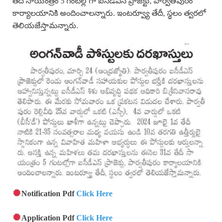
తేదీ సాయంత్రం 5 గంటల్లోగా ఐసీడీఎస్ ప్రాజెక్టు, పార్వతీపురం
కార్యాలయానికి అందించాలన్నారు. ఇంటర్వ్యూ తేదీ, స్థలం త్వరలో
తెలియజేస్తామన్నారు.
Notification Pdf
Click Here
Application Pdf
Click Here