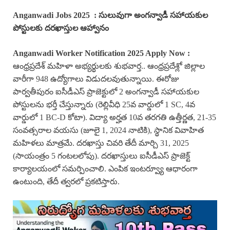
Anganwadi Jobs 2025
: సులువుగా
అంగన్వాడీ సహాయకుల
పోస్టులకు దరఖాస్తుల ఆహ్వానం
Anganwadi Worker Notification 2025 Apply Now :
ఆంధ్రప్రదేశ్ మహిళా అభ్యర్థులకు శుభవార్త.. ఆంధ్రప్రదేశ్లో జిల్లాల
వారీగా 948 ఉద్యోగాలు విడుదలవుతున్నాయి. ఈరోజు
పార్వతీపురం ఐసీడీఎస్ ప్రాజెక్టులో 2 అంగన్వాడీ సహాయకుల
పోస్టులను భర్తీ చేస్తున్నారు (రెల్లివీధి 25వ వార్డులో 1 SC, 4వ
వార్డులో 1 BC-D కోటా). విద్యా అర్హత 10వ తరగతి ఉత్తీర్ణత, 21-35
సంవత్సరాల వయసు (జూలై 1, 2024 నాటికి), స్థానిక వివాహిత
మహిళలు మాత్రమే. దరఖాస్తు చివరి తేదీ మార్చి 31, 2025
(సాయంత్రం 5 గంటలలోపు). దరఖాస్తులు ఐసీడీఎస్ ప్రాజెక్ట్
కార్యాలయంలో సమర్పించాలి. ఎంపిక ఇంటర్వ్యూ ఆధారంగా
ఉంటుంది, తేదీ త్వరలో ప్రకటిస్తారు.