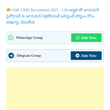
CSIR CRRI Recruitment 2025 : 12th అర్హత తో జూనియర్
స్టెనోగ్రాఫర్ & జూనియర్ సెక్రెటేరియట్ అసిస్టెంట్ పోస్టుల కోసం
దరఖాస్తు చేసుకోండి
WhatsApp Group
Join Now
Telegram Group
Join Now