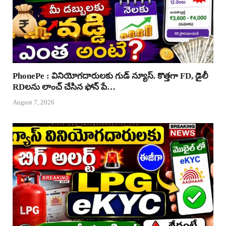
PhonePe : వినియోగదారులకు గుడ్ న్యూస్. కొత్తగా FD, డైలీ
RDలను లాంచ్ చేసిన ఫోన్ పే…
August 7, 2026