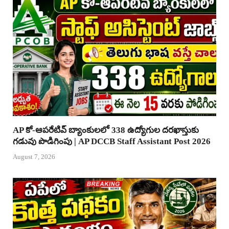
AP కో-ఆపరేటివ్ బ్యాంకులలో 338 ఉద్యోగుల దరఖాస్తుకు
గడువు పొడిగింపు | AP DCCB Staff Assistant Post 2026
August 7, 2026