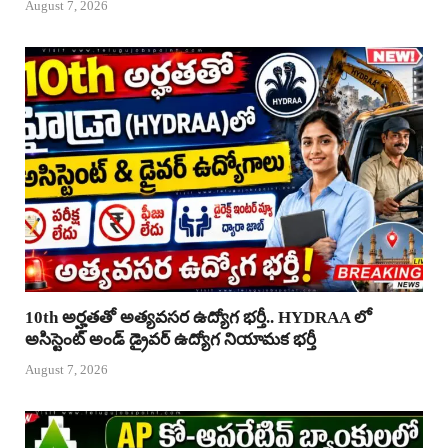
August 7, 2026
10th అర్హతతో అత్యవసర ఉద్యోగ భర్తీ.. HYDRAA లో
అసిస్టెంట్ అండ్ డ్రైవర్ ఉద్యోగ నియామక భర్తీ
August 7, 2026