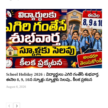
School Holiday 2026 : విద్యార్థులు ఎగిరి గంతేసే శుభవార్త.
ఈనెల 8, 9, 10న స్కూళ్లు స్కూళ్లకు సెలవు.. కీలక ప్రకటన
August 6, 2026