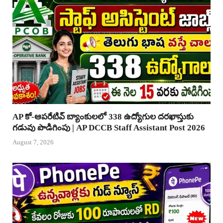
AP కో-ఆపరేటివ్ బ్యాంకులలో 338 ఉద్యోగుల దరఖాస్తుకు
గడువు పొడిగింపు | AP DCCB Staff Assistant Post 2026
August 7, 2026