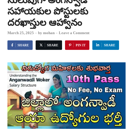
సులువుగా అంగన్వాడీ
సహాయకుల పోస్టులకు
దరఖాస్తుల ఆహ్వానం
March 25, 2025
-
by
mohan
-
Leave a Comment
SHARE
SHARE
PIN IT
SHARE