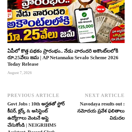
ఏపీలో కొత్త పథకం ప్రారంభం.. నేడు వారందరి అకౌంట్‌లలోకి
రూ.25వేలు జమ | AP Netannaku Sevalo Scheme 2026
Today Release
August 7, 2026
PREVIOUS ARTICLE
NEXT ARTICLE
Govt Jobs : 10th అర్హతతో స్టోర్
Navodaya results out :
కీపర్, క్లర్క్ & అసిస్టెంట్
నమోదయ ప్రవేశ ఫలితాలు
ఉద్యోగాలు వెంటనే అప్లై
విడుదల
చేసుకోండి | NEIGRIHMS