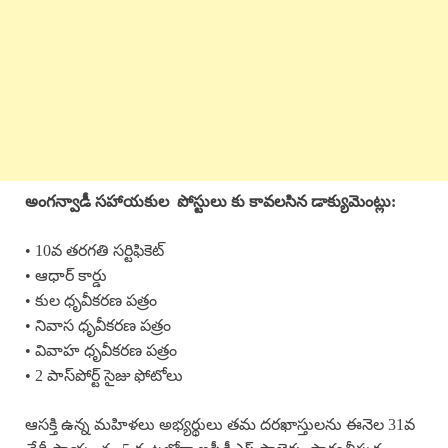
అంగన్వాడీ సహాయకుల పోస్టులు కు
కావలసిన డాక్యుమెంట్లు:
• 10వ తరగతి సర్టిఫికెట్
• ఆధార్ కార్డు
• కుల ధృవీకరణ పత్రం
• నివాస ధృవీకరణ పత్రం
• వివాహ ధృవీకరణ పత్రం
• 2 పాస్‌పోర్ట్ సైజు ఫోటోలు
ఆసక్తి ఉన్న మహిళలు అభ్యర్థులు తమ దరఖాస్తులను ఈనెల 31వ