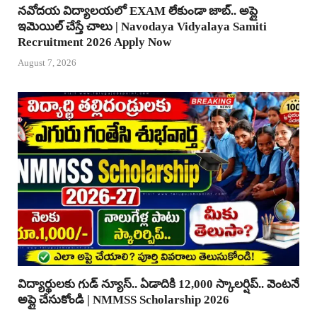
నవోదయ విద్యాలయలో EXAM లేకుండా జాబ్.. అప్లై
ఇమెయిల్ చేస్తే చాలు | Navodaya Vidyalaya Samiti
Recruitment 2026 Apply Now
August 7, 2026
విద్యార్థులకు గుడ్ న్యూస్.. ఏడాదికి 12,000 స్కాలర్షిప్.. వెంటనే
అప్లై చేసుకోండి | NMMSS Scholarship 2026