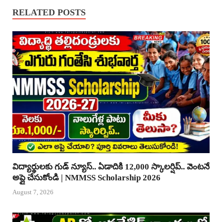
RELATED POSTS
విద్యార్థులకు గుడ్ న్యూస్.. ఏడాదికి 12,000 స్కాలర్షిప్.. వెంటనే
అప్లై చేసుకోండి | NMMSS Scholarship 2026
August 7, 2026