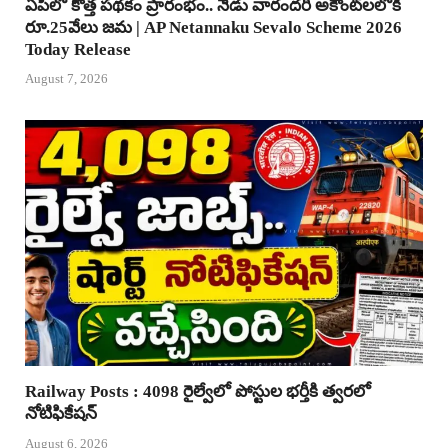
ఏపీలో కొత్త పథకం ప్రారంభం.. నేడు వారందరి అకౌంట్‌లలోకి
రూ.25వేలు జమ | AP Netannaku Sevalo Scheme 2026
Today Release
August 7, 2026
Railway Posts : 4098 రైల్వేలో పోస్టుల భర్తీకి త్వరలో
నోటిఫికేషన్
August 6, 2026