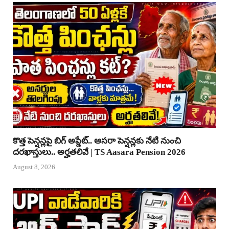
కొత్త పెన్షన్లపై బిగ్ అప్డేట్.. ఆసరా పెన్షన్లకు నేటి నుంచి
దరఖాస్తులు.. అర్హతలివే | TS Aasara Pension 2026
August 8, 2026