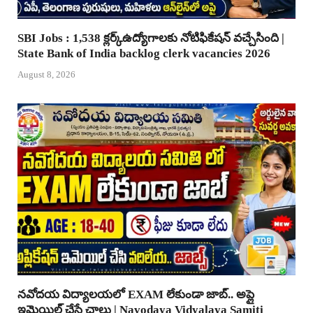
SBI Jobs : 1,538 క్లర్క్ఉద్యోగాలకు నోటిఫికేషన్ వచ్చేసింది |
State Bank of India backlog clerk vacancies 2026
August 8, 2026
నవోదయ విద్యాలయలో EXAM లేకుండా జాబ్.. అప్లై
ఇమెయిల్ చేస్తే చాలు | Navodaya Vidyalaya Samiti