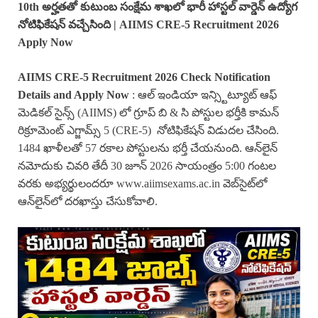
10th అర్హతతో కుటుంబ సంక్షేమ శాఖలో భారీ హాస్టల్ వార్డెన్ ఉద్యోగ
నోటిఫికేషన్ వచ్చేసింది | AIIMS CRE-5 Recruitment 2026
Apply Now
AIIMS CRE-5 Recruitment 2026 Check Notification
Details and Apply Now
: ఆల్ ఇండియా ఇన్స్టిట్యూట్ ఆఫ్
మెడికల్ సైన్స్ (AIIMS) లో గ్రూప్ బి & సి పోస్టుల భర్తీకి కామన్
రిక్రూమెంట్ ఎగ్జామ్స్ 5 (CRE-5) నోటిఫికేషన్ విడుదల చేసింది.
1484 ఖాళీలతో 57 రకాల పోస్టులను భర్తీ చేయనుంది. ఆన్‌లైన్
నమోదుకు చివరి తేదీ 30 జూన్ 2026 సాయంత్రం 5:00 గంటల
వరకు అభ్యర్థులందరూ www.aiimsexams.ac.in వెబ్‌సైట్‌లో
ఆన్‌లైన్‌లో దరఖాస్తు చేసుకోవాలి.