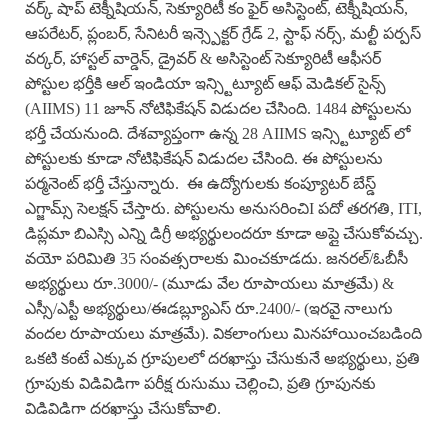
వర్క్ షాప్ టెక్నీషియన్, సెక్యూరిటీ కం ఫైర్ అసిస్టెంట్, టెక్నీషియన్,
ఆపరేటర్, ప్లంబర్, సేనిటరీ ఇన్స్పెక్టర్ గ్రేడ్ 2, స్టాఫ్ నర్స్, మల్టీ పర్పస్
వర్కర్, హాస్టల్ వార్డెన్, డ్రైవర్ & అసిస్టెంట్ సెక్యూరిటీ ఆఫీసర్
పోస్టుల భర్తీకి ఆల్ ఇండియా ఇన్స్టిట్యూట్ ఆఫ్ మెడికల్ సైన్స్
(AIIMS) 11 జూన్ నోటిఫికేషన్ విడుదల చేసింది. 1484 పోస్టులను
భర్తీ చేయనుంది. దేశవ్యాప్తంగా ఉన్న 28 AIIMS ఇన్స్టిట్యూట్ లో
పోస్టులకు కూడా నోటిఫికేషన్ విడుదల చేసింది. ఈ పోస్టులను
పర్మనెంట్ భర్తీ చేస్తున్నారు. ఈ ఉద్యోగులకు కంప్యూటర్ బేస్డ్
ఎగ్జామ్స్ సెలక్షన్ చేస్తారు. పోస్టులను అనుసరించిI పదో తరగతి, ITI,
డిప్లమా బిఎస్సి ఎన్ని డిగ్రీ అభ్యర్థులందరూ కూడా అప్లై చేసుకోవచ్చు.
వయో పరిమితి 35 సంవత్సరాలకు మించకూడదు. జనరల్/ఓబీసీ
అభ్యర్థులు రూ.3000/- (మూడు వేల రూపాయలు మాత్రమే) &
ఎస్సీ/ఎస్టీ అభ్యర్థులు/ఈడబ్ల్యూఎస్ రూ.2400/- (ఇరవై నాలుగు
వందల రూపాయలు మాత్రమే). వికలాంగులు మినహాయించబడింది
ఒకటి కంటే ఎక్కువ గ్రూపులలో దరఖాస్తు చేసుకునే అభ్యర్థులు, ప్రతి
గ్రూపుకు విడివిడిగా పరీక్ష రుసుము చెల్లించి, ప్రతి గ్రూపునకు
విడివిడిగా దరఖాస్తు చేసుకోవాలి.