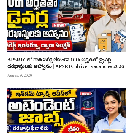
APSRTCలో రాత పరీక్ష లేకుండా 10th అర్హతతో డ్రైవర్ల
దరఖాస్తులకు ఆహ్వానం | APSRTC driver vacancies 2026
August 9, 2026