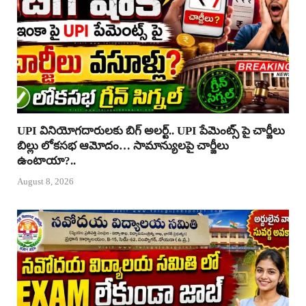
UPI వినియోగదారులకు బిగ్ అలర్ట్.. UPI పేమెంట్స్ పై చార్జీలు
బిల్లు లోకసభ ఆమోదం… సామాన్యులపై చార్జీలు
ఉంటాయా?..
August 8, 2026