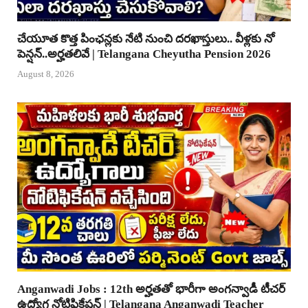
చేయూత కొత్త పింఛన్లకు నేటి నుంచి దరఖాస్తులు.. వీళ్లకు నో
పెన్షన్..అర్హతలివే | Telangana Cheyutha Pension 2026
August 8, 2026
Anganwadi Jobs : 12th అర్హతతో భారీగా అంగన్వాడీ టీచర్
ఉద్యోగ నోటిఫికేషన్ | Telangana Anganwadi Teacher