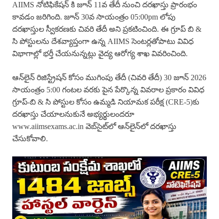
AIIMS నోటిఫికేషన్ కి జూన్ 11వ తేదీ నుంచి దరఖాస్తు ప్రారంభం
కావడం జరిగింది. జూన్ 30వ సాయంత్రం 05:00pm లోపు
దరఖాస్తుల స్వీకరణకు చివరి తేదీ అని ప్రకటించింది. ఈ గ్రూప్ బి &
సి పోస్టులను దేశవ్యాప్తంగా ఉన్న AIIMS సెంటర్లతోపాటు వివిధ
విభాగాల్లో భర్తీ చేయనున్నట్లు వైద్య ఆరోగ్య శాఖ వివరించింది.
ఆన్‌లైన్ రిజిస్ట్రేషన్ కోసం ముగింపు తేదీ (చివరి తేదీ) 30 జూన్ 2026
సాయంత్రం 5:00 గంటల వరకు పైన పేర్కొన్న వివరాల ప్రకారం వివిధ
గ్రూప్-బి & సి పోస్టుల కోసం ఉమ్మడి నియామక పరీక్ష (CRE-5)కు
దరఖాస్తు చేయాలనుకునే అభ్యర్థులందరూ
www.aiimsexams.ac.in వెబ్‌సైట్‌లో ఆన్‌లైన్‌లో దరఖాస్తు
చేసుకోవాలి.