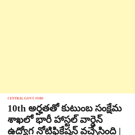
CENTRAL GOVT JOBS
10th అర్హతతో కుటుంబ సంక్షేమ
శాఖలో భారీ హాస్టల్ వార్డెన్
ఉద్యోగ నోటిఫికేషన్ వచ్చేసింది |