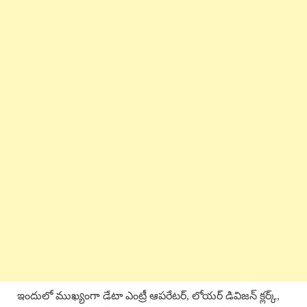
ఇందులో ముఖ్యంగా డేటా ఎంట్రీ ఆపరేటర్, లోయర్ డివిజన్ క్లర్క్,