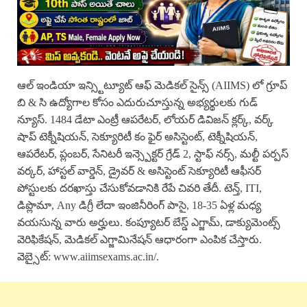
ఆల్ ఇండియా ఇన్స్టిట్యూట్ ఆఫ్ మెడికల్ సైన్స్ (AIIMS) లో గ్రూప్
బి & సి ఉద్యోగాల కోసం ఎదురుచూస్తున్న అభ్యర్థులకు గుడ్
న్యూస్. 1484 డేటా ఎంట్రీ ఆపరేటర్, లోయర్ డివిజన్ క్లర్క్, వర్క్
షాప్ టెక్నీషియన్, సెక్యూరిటీ కం ఫైర్ అసిస్టెంట్, టెక్నీషియన్,
ఆపరేటర్, ప్లంబర్, సేనిటరీ ఇన్స్పెక్టర్ గ్రేడ్ 2, స్టాఫ్ నర్స్, మల్టీ పర్పస్
వర్కర్, హాస్టల్ వార్డెన్, డ్రైవర్ & అసిస్టెంట్ సెక్యూరిటీ ఆఫీసర్
పోస్టులకు దరఖాస్తు చేసుకోవడానికి రేపే చివరి తేదీ. టెన్త్, ITI,
డిప్లొమా, Any డిగ్రీ లేదా ఇంజినీరింగ్ పాసై, 18-35 ఏళ్ల మధ్య
వయసున్న వారు అర్హులు. కంప్యూటర్ బేస్డ్ ఎగ్జామ్, డాక్యుమెంట్స్
వెరిఫికేషన్, మెడికల్ ఎగ్జామినేషన్ ఆధారంగా ఎంపిక చేస్తారు.
వెబ్సైట్: www.aiimsexams.ac.in/.