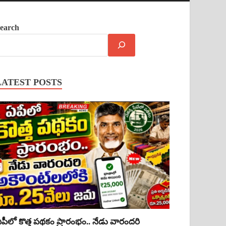
earch
LATEST POSTS
పీలో కొత్త పథకం ప్రారంభం.. నేడు వారందరి