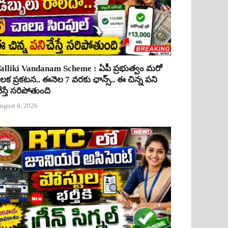
alliki Vandanam Scheme : ఏపీ ప్రభుత్వం మరో
ీలక ప్రకటన.. ఈనెల 7 వరకు ఛాన్స్.. ఈ చిన్న పని
ేస్తే సరిపోతుంది
ugust 6, 2026