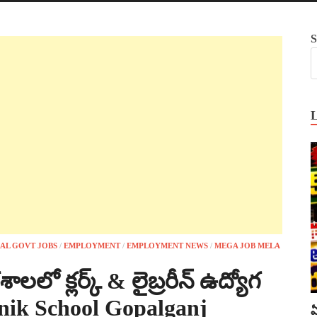
S
AL GOVT JOBS
/
EMPLOYMENT
/
EMPLOYMENT NEWS
/
MEGA JOB MELA
లలో క్లర్క్ & లైబ్రరీన్ ఉద్యోగ
Sainik School Gopalganj
ఏ