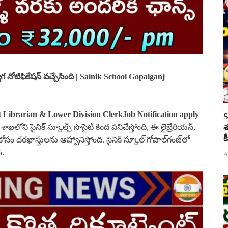
్యోగ నోటిఫికేషన్ వచ్చేసింది | Sainik School Gopalganj
 Librarian & Lower Division ClerkJob Notification apply
S
 శాఖలోని సైనిక్ స్కూల్స్ సొసైటీ కింద పనిచేస్తోంది, ఈ లైబ్రేరియన్,
శ
క
కోసం దరఖాస్తులను ఆహ్వానిస్తోంది. సైనిక్ స్కూల్ గోపాల్‌గంజ్‌లో
5.
A