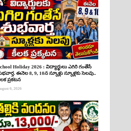
chool Holiday 2026 : విద్యార్థులు ఎగిరి గంతేసే
ుభవార్త. ఈనెల 8, 9, 10న స్కూళ్లు స్కూళ్లకు సెలవు..
ీలక ప్రకటన
ugust 6, 2026