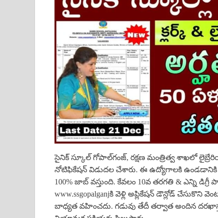
సైనిక్ స్కూల్ గోపాల్‌గంజ్, రక్షణ మంత్రిత్వ శాఖలో లైబ్రే
నోటిఫికేషన్ విడుదల చేశారు. ఈ ఉద్యోగాలకి ఉండడాన
100% జాబ్ వస్తుంది. కేవలం 10వ తరగతి & ఎన్ని డిగ్రీ పాస
www.ssgopalganjకి వెళ్లి అప్లికేషన్ డౌన్లోడ్ చేసుకొని వె
బాధ్యత వహించదు. గడువు తేదీ తర్వాత అందిన దరఖాస్తు