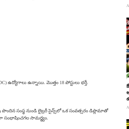
A
(LDC) ఉద్యోగాలు ఉన్నాయి. మొత్తం 18 పోస్టులు భర్తీ.
క
అ
ఉ
A
ర్తింపు పొందిన సంస్థ నుండి లైబ్రరీ సైన్స్‌లో ఒక సంవత్సరం డిప్లొమాతో
ంగా సంభాషించగల సామర్థ్యం.