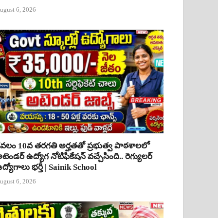
ugust 6, 2026
ేవలం 10వ తరగతి అర్హతతో ప్రభుత్వ పాఠశాలలో
టెండర్ ఉద్యోగ నోటిఫికేషన్ వచ్చేసింది.. రెగ్యులర్
ద్యోగాలు భర్తీ | Sainik School
ugust 6, 2026