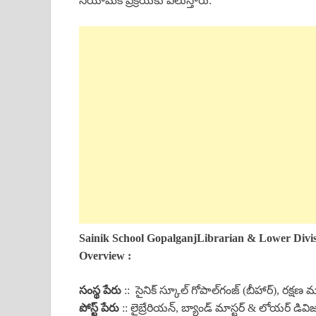
నియామక ప్రక్రియకు పిలుస్తారు.
Sainik School Gopalganj
Librarian
&
Lower Divis
Overview :
సంస్థ పేరు
:: సైనిక్ స్కూల్ గోపాల్‌గంజ్ (బీహార్), రక్షణ 
పోస్ట్ పేరు
:: లైబ్రేరియన్, బ్యాండ్ మాస్టర్ & లోయర్ డివి