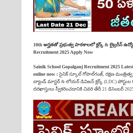
10th అర్హతతో ప్రభుత్వ పాఠశాలలో క్లర్క్ & లైబ్రరీన్ ఉద
Recruitment 2025 Apply Now
Sainik School Gopalganj Recruitment 2025 Latest
online now :
సైనిక్ స్కూల్ గోపాల్‌గంజ్, రక్షణ మంత్రిత్వ
బ్యాండ్ మాస్టర్ & లోయర్ డివిజన్ క్లర్క్ (LDC) పోస్టుల 
దరఖాస్తులు స్వీకరించడానికి చివరి తేదీ 21 డిసెంబర్ 202