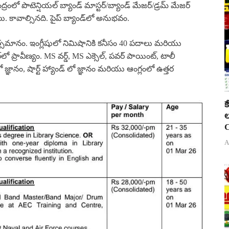
రంలో పొటెన్షియల్ బ్యాండ్ మాస్టర్/బ్యాండ్ మేజర్/డ్రమ్ మేజర్
. కావాల్సినది. పైప్ బ్యాండ్‌లో అనుభవం.
 తత్సమానం. ఇంగ్లీషులో నిమిషానికి కనీసం 40 పదాలు మరియు
లో ప్రావీణ్యం. MS వర్డ్, MS ఎక్సెల్, పవర్ పాయింట్, టాలీ
ో జ్ఞానం, షార్ట్ హ్యాండ్ లో జ్ఞానం మరియు ఆంగ్లంలో ఉత్తర
క
ల
C
A