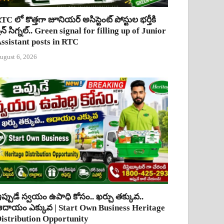
TC లో కొత్తగా జూనియర్ అసిస్టెంట్ పోస్టుల భర్తీకి
్రీన్ సిగ్నల్.. Green signal for filling up of Junior
ssistant posts in RTC
ugust 6, 2026
ప్పుడే స్వయం ఉపాధి కోసం.. ఖర్చు తక్కువ..
దాయం ఎక్కువ | Start Own Business Heritage
istribution Opportunity