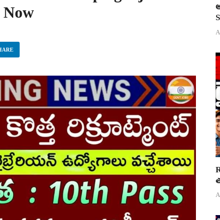
అ
y Now
S
A
HARE
R
త
A