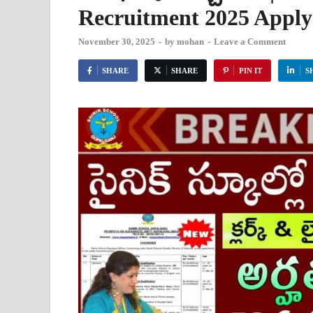
Recruitment 2025 Appl
November 30, 2025
-
by
mohan
-
Leave a Comment
SHARE
SHARE
PIN IT
S