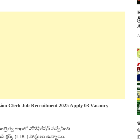
R
గ
A
A
ion Clerk
Job
Recruitment 2025 Apply 03 Vacancy
ఇ
మంత్రిత్వ శాఖలో నోటిఫికేషన్ వచ్చేసింది.
ఆ
D
జన్ క్లర్క్ (LDC) పోస్టులు ఉన్నాయి.