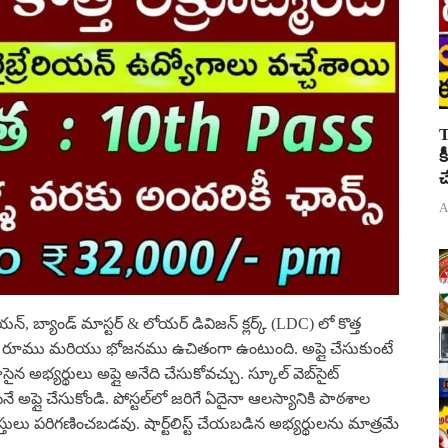
T
క
చ
A
రియన్, బ్యాండ్ మాస్టర్ & లోయర్ డివిజన్ క్లర్క్ (LDC) లో కొత్త
ికి రూము మరియు భోజనము ఉచితంగా ఉంటుంది. అప్లై చేసుకుంటే
ైన అభ్యర్థులు అప్లై అనేది చేసుకోవచ్చు. స్కూల్ వెబ్‌సైట్
ంటనే అప్లై చేసుకోండి. పోస్టల్‌లో జరిగే ఏదైనా ఆలస్యానికి పాఠశాల
లు పరిగణించబడవు. షార్ట్‌లిస్ట్ చేయబడిన అభ్యర్థులను మాత్రమే