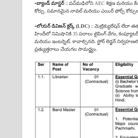
•
బ్యాండ్ మాస్టర్
:: పచ్‌మఢిలోని AEC శిక్షణ మరియు కేంద్
కోర్సు. సమానమైన నావల్ మరియు ఎయిర్ ఫోర్స్ కోర్సులు
•
లోయర్ డివిజన్ క్లర్క్ (LDC)
:: మెట్రిక్యులేషన్ లేదా
హిందీలో నిమిషానికి 35 పదాలు టైపింగ్ వేగం, కంప్యూటర్‌
మరియు ఇంటర్నెట్. కావాల్సినది. స్టోర్ లెడ్జర్ నిర్వహణల
ప్రత్యుత్తరాలు చేయగల సామర్థ్యం.