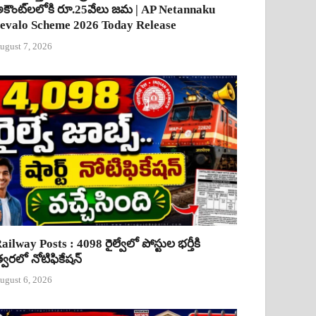
కౌంట్‌లలోకి రూ.25వేలు జమ | AP Netannaku
evalo Scheme 2026 Today Release
ugust 7, 2026
ailway Posts : 4098 రైల్వేలో పోస్టుల భర్తీకి
్వరలో నోటిఫికేషన్
ugust 6, 2026