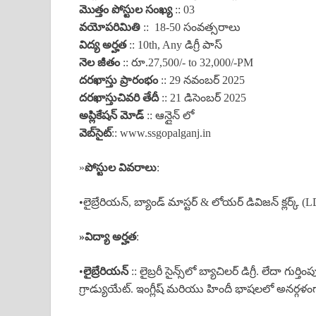
మొత్తం పోస్టుల సంఖ్య
:: 03
వయోపరిమితి
:: 18-50 సంవత్సరాలు
విద్య అర్హత
:: 10th, Any డిగ్రీ పాస్
నెల జీతం
:: రూ.27,500/- to 32,000/-PM
దరఖాస్తు ప్రారంభం
:: 29 నవంబర్ 2025
దరఖాస్తు
చివరి తేదీ
:: 21 డిసెంబర్ 2025
అప్లికేషన్ మోడ్
:: ఆన్లైన్ లో
వెబ్‌సైట్
:: www.ssgopalganj.in
»
పోస్టుల వివరాలు
:
•లైబ్రేరియన్, బ్యాండ్ మాస్టర్ & లోయర్ డివిజన్ క్లర్క్ 
»
విద్యా అర్హత
:
•
లైబ్రేరియన్
:: లైబ్రరీ సైన్స్‌లో బ్యాచిలర్ డిగ్రీ. లేదా గు
గ్రాడ్యుయేట్. ఇంగ్లీష్ మరియు హిందీ భాషలలో అనర్గళ