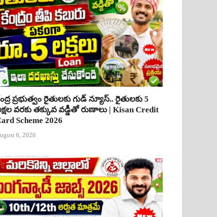
ేంద్ర ప్రభుత్వం రైతులకు గుడ్ న్యూస్.. రైతులకు 5
క్షల వరకు తక్కువ వడ్డీతో రుణాలు | Kisan Credit
ard Scheme 2026
ugust 6, 2026