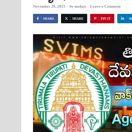
November 29, 2025
-
by
mohan
-
Leave a Comment
SHARE
SHARE
PIN IT
S