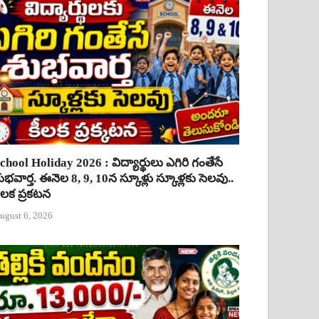
chool Holiday 2026 : విద్యార్థులు ఎగిరి గంతేసే
ుభవార్త. ఈనెల 8, 9, 10న స్కూళ్లు స్కూళ్లకు సెలవు..
ీలక ప్రకటన
ugust 6, 2026