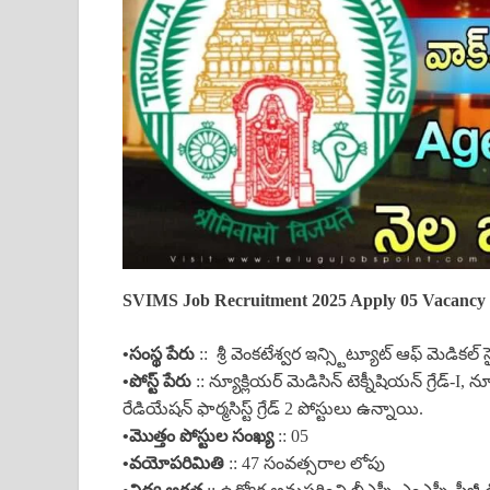
SVIMS Job Recruitment 2025 Apply 05 Vacancy 
•సంస్థ పేరు
:: శ్రీ వెంకటేశ్వర ఇన్స్టిట్యూట్ ఆఫ్ మెడికల
•పోస్ట్ పేరు
:: న్యూక్లియర్ మెడిసిన్ టెక్నీషియన్ గ్రేడ్-I, న
రేడియేషన్ ఫార్మసిస్ట్ గ్రేడ్ 2 పోస్టులు ఉన్నాయి.
•మొత్తం పోస్టుల సంఖ్య
:: 05
•వయోపరిమితి
:: 47 సంవత్సరాల లోపు