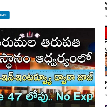
అ
S
HARE
A
R
త
A