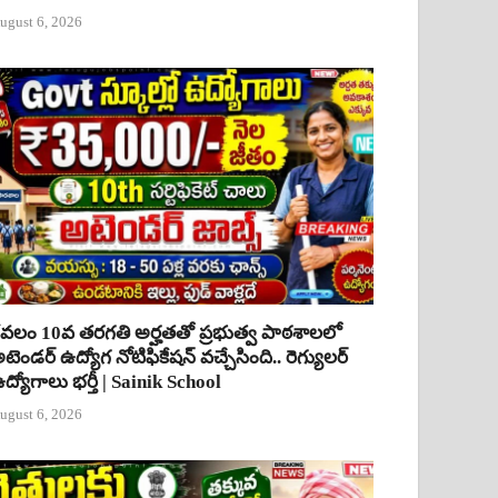
ugust 6, 2026
ేవలం 10వ తరగతి అర్హతతో ప్రభుత్వ పాఠశాలలో
టెండర్ ఉద్యోగ నోటిఫికేషన్ వచ్చేసింది.. రెగ్యులర్
ద్యోగాలు భర్తీ | Sainik School
ugust 6, 2026