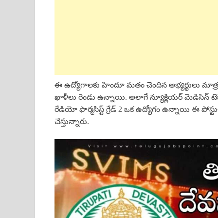
ఈ ఉద్యోగాలకు హిందూ మతం చెందిన అభ్యర్థులు మాత్రమే అప్ల
ఖాళీలు రెండు ఉన్నాయి. అలాగే న్యూక్లియర్ మెడిసిన్ టెక్
రేడియో ఫార్మసిస్ట్ గ్రేడ్ 2 ఒక ఉద్యోగం ఉన్నాయి ఈ పోస
చేస్తున్నారు.