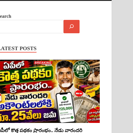
earch
LATEST POSTS
పీలో కొత్త పథకం ప్రారంభం.. నేడు వారందరి