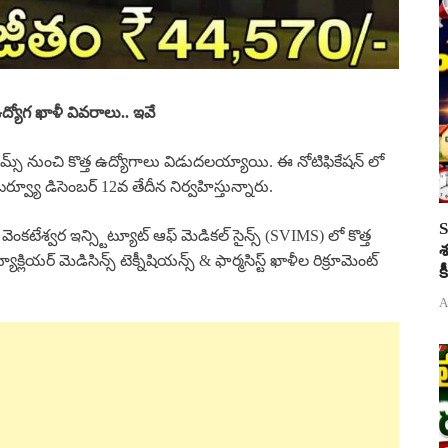
యోగ ఖాళీ వివరాలు.. ఇవే
 సిమ్స్ నుంచి కొత్త ఉద్యోగాలు విడుదలయ్యాయి. ఈ నోటిఫికేషన్ లో
ంటర్వ్యూ డిసెంబర్ 12వ తేదీన నిర్వహిస్తున్నారు.
S
ెంకటేశ్వర ఇన్స్టిట్యూట్ ఆఫ్ మెడికల్ సైన్స్ (SVIMS) లో కొత్త
శ
్లియర్ మెడిసిన్స్ టెక్నీషియన్స్ & ఫార్మసిస్ట్ ఖాళీల రిక్రూమెంట్
క
A