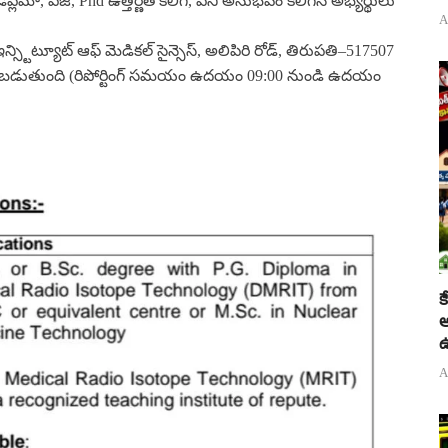
డిప్లమా, పీజీ, Phd ఉత్తీర్ణత కలిగి, పని అనుభవం కలిగిన అభ్యర్థులు
A
వర ఇన్స్టిట్యూట్ ఆఫ్ మెడికల్ సైన్సెస్, అలిపిరి రోడ్, తిరుపతి–517507
చబడుతుంది (రిపోర్టింగ్ సమయం ఉదయం 09:00 నుండి ఉదయం
క
అ
ఉ
A