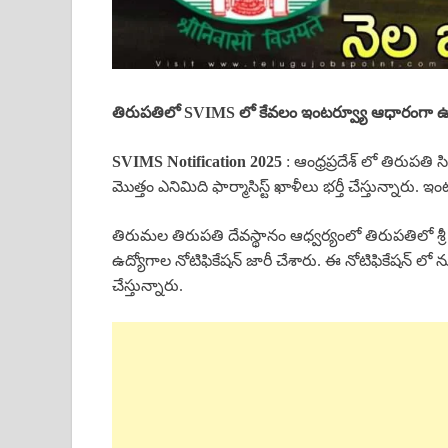
తిరుపతిలో SVIMS లో కేవలం ఇంటర్వ్యూ ఆధారంగా ఉద్
SVIMS Notification 2025
: ఆంధ్రప్రదేశ్ లో తిరుపతి
మొత్తం ఎనిమిది ఫార్మాసిస్ట్ ఖాళీలు భర్తీ చేస్తున్నారు. ఇ
తిరుమల తిరుపతి దేవస్థానం ఆధ్వర్యంలో తిరుపతిలో శ్రీ వ
ఉద్యోగాల నోటిఫికేషన్ జారీ చేశారు. ఈ నోటిఫికేషన్ లో న్యూక
చేస్తున్నారు.