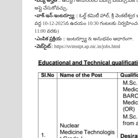
•విద్య అర్హత
:: ఉద్యోగ అనుసరించి బీఎస్సీ ఎంఎస్సీ,పీజీ 
అప్లై చేసుకోవచ్చు.
•వాక్-ఇన్-ఇంటర్వ్యూ
:: ఓల్డ్ కమిటీ హాల్, శ్రీ వెంకటేశ్
వద్ద 10-12-2025న ఉదయం 10:30 గంటలకు నిర్వహిం
11:00 వరకు)
•
ఎంపిక ప్రక్రియ
:: ఇంటర్వ్యూ & అనుభవం ఆధారంగా.
•వెబ్‌సైట్
:: https://svimstpt.ap.nic.in/jobs.html