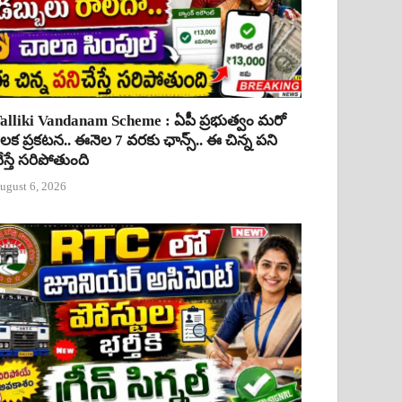
alliki Vandanam Scheme : ఏపీ ప్రభుత్వం మరో
ీలక ప్రకటన.. ఈనెల 7 వరకు ఛాన్స్.. ఈ చిన్న పని
ేస్తే సరిపోతుంది
ugust 6, 2026