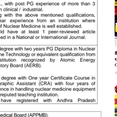
క
ల
C
A