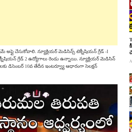
T
క
ై చేసుకోవాలి. న్యూక్లియర్ మెడిసిన్స్ టెక్నీషియన్ గ్రేడ్ -I
చ
నీషియన్ గ్రేడ్ 2 ఉద్యోగాలు రెండు ఉన్నాయి. న్యూక్లియర్ మెడిసిన్
A
్టులకు డిసెంబర్ 10వ తేదీన ఇంటర్వ్యూ ఆధారంగా సెలక్షన్