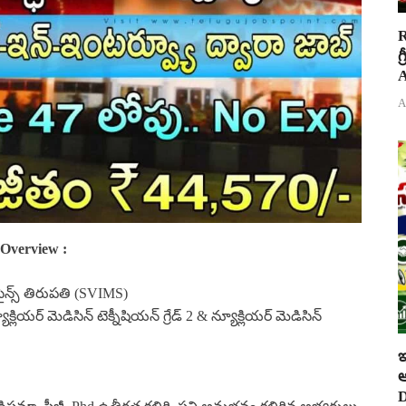
R
గ
A
A
Overview :
్ సైన్స్ తిరుపతి (SVIMS)
్యూక్లియర్ మెడిసిన్ టెక్నీషియన్ గ్రేడ్ 2 & న్యూక్లియర్ మెడిసిన్
ఇ
ఆ
D