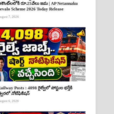
కౌంట్‌లలోకి రూ.25వేలు జమ | AP Netannaku
evalo Scheme 2026 Today Release
ugust 7, 2026
ailway Posts : 4098 రైల్వేలో పోస్టుల భర్తీకి
్వరలో నోటిఫికేషన్
ugust 6, 2026