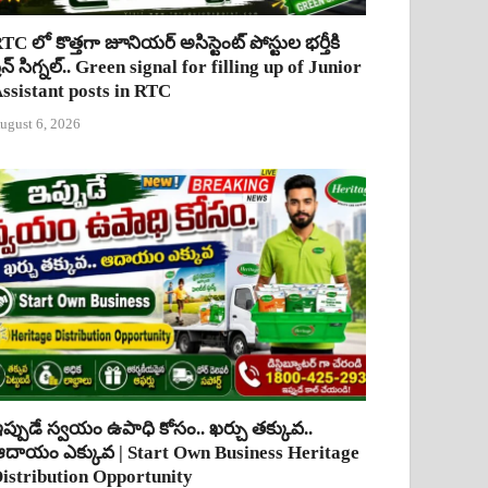
TC లో కొత్తగా జూనియర్ అసిస్టెంట్ పోస్టుల భర్తీకి
్రీన్ సిగ్నల్.. Green signal for filling up of Junior
ssistant posts in RTC
ugust 6, 2026
ప్పుడే స్వయం ఉపాధి కోసం.. ఖర్చు తక్కువ..
దాయం ఎక్కువ | Start Own Business Heritage
istribution Opportunity