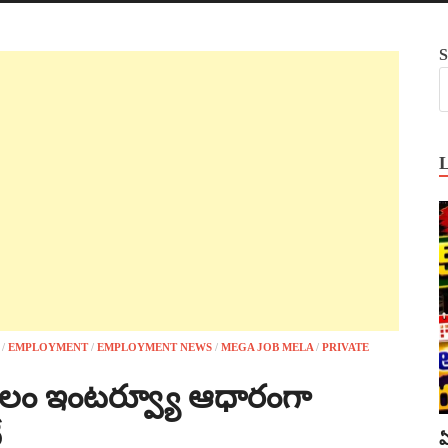
S
/
EMPLOYMENT
/
EMPLOYMENT NEWS
/
MEGA JOB MELA
/
PRIVATE
వలం ఇంటర్వ్యూ ఆధారంగా
ే
ఏ