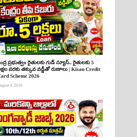
ేంద్ర ప్రభుత్వం రైతులకు గుడ్ న్యూస్.. రైతులకు 5
క్షల వరకు తక్కువ వడ్డీతో రుణాలు | Kisan Credit
ard Scheme 2026
ugust 6, 2026