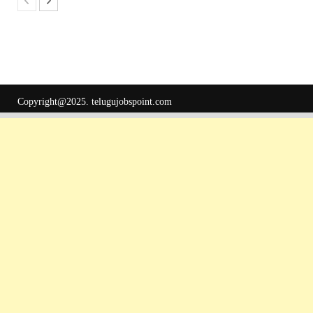
Copyright@2025.
telugujobspoint.com