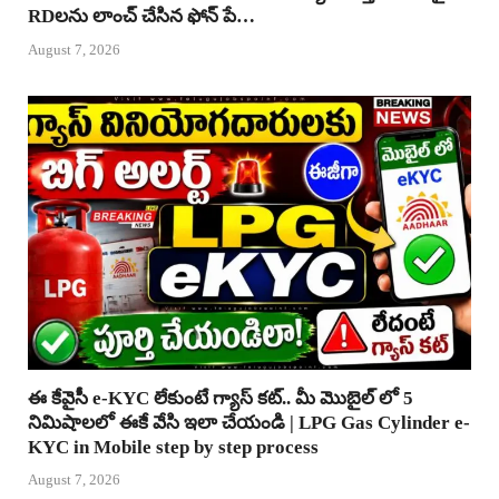
RDలను లాంచ్ చేసిన ఫోన్ పే…
August 7, 2026
ఈ కేవైసీ e-KYC లేకుంటే గ్యాస్ కట్.. మీ మొబైల్ లో 5
నిమిషాలలో ఈకే వేసి ఇలా చేయండి | LPG Gas Cylinder e-
KYC in Mobile step by step process
August 7, 2026