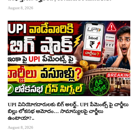
August 8, 2026
UPI వినియోగదారులకు బిగ్ అలర్ట్.. UPI పేమెంట్స్ పై చార్జీలు
బిల్లు లోకసభ ఆమోదం… సామాన్యులపై చార్జీలు
ఉంటాయా?..
August 8, 2026