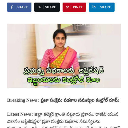
SHARE
SHARE
PIN IT
SHARE
Breaking News : ప్రజా సంక్షేమ పథకాల సమస్యల కంట్రోల్ రూమ్
Latest News
: జిల్లా కలెక్టర్ క్రాంతి వల్లూరు ప్రకారం, రాజీవ్ యువ
వికాసం అప్లికేషన్లలో ప్రజా సంక్షేమ పథకాల సమస్యలను