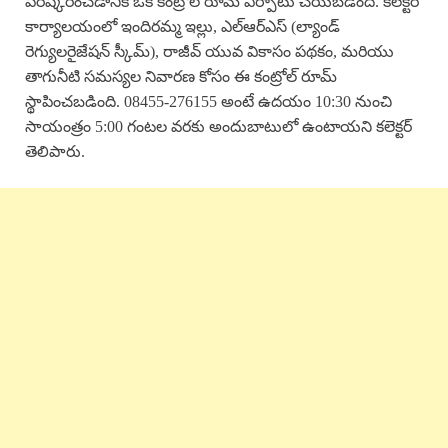
పరిష్కరించడానికి ఒక కంట్రోల్ రూమ్ ఏర్పాటు చేయబడింది. కలెక్టర్
కార్యాలయంలో ఇందిరమ్మ ఇల్లు, ఎల్ఆర్ఎస్ (ల్యాండ్
రెగ్యులరైజేషన్ స్కీమ్), రాజీవ్ యువ వికాసం పథకం, మరియు
తాగునీటి సమస్యల నివారణ కోసం ఈ కంట్రోల్ రూమ్
స్థాపించబడింది. 08455-276155 అంటే ఉదయం 10:30 నుంచి
సాయంత్రం 5:00 గంటల వరకు అందుబాటులో ఉంటాయని కలెక్టర్
తెలిపారు.