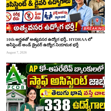
10th అర్హతతో అత్యవసర ఉద్యోగ భర్తీ.. HYDRAA లో
అసిస్టెంట్ అండ్ డ్రైవర్ ఉద్యోగ నియామక భర్తీ
August 7, 2026