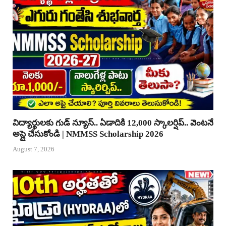
విద్యార్థులకు గుడ్ న్యూస్.. ఏడాదికి 12,000 స్కాలర్షిప్.. వెంటనే
అప్లై చేసుకోండి | NMMSS Scholarship 2026
August 7, 2026