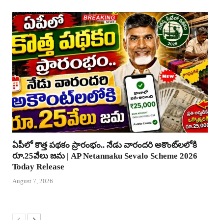
ఏపీలో కొత్త పథకం ప్రారంభం.. నేడు వారందరి అకౌంట్‌లలోకి
రూ.25వేలు జమ | AP Netannaku Sevalo Scheme 2026
Today Release
August 7, 2026