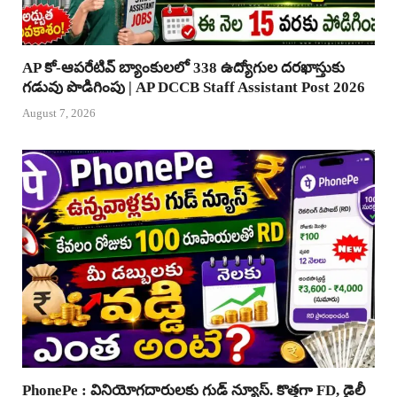
AP కో-ఆపరేటివ్ బ్యాంకులలో 338 ఉద్యోగుల దరఖాస్తుకు
గడువు పొడిగింపు | AP DCCB Staff Assistant Post 2026
August 7, 2026
PhonePe : వినియోగదారులకు గుడ్ న్యూస్. కొత్తగా FD, డైలీ