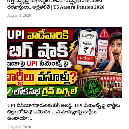
కొత్త పెన్షన్లపై బిగ్ అప్డేట్.. ఆసరా పెన్షన్లకు నేటి నుంచి
దరఖాస్తులు.. అర్హతలివే | TS Aasara Pension 2026
August 8, 2026
UPI వినియోగదారులకు బిగ్ అలర్ట్.. UPI పేమెంట్స్ పై చార్జీలు
బిల్లు లోకసభ ఆమోదం… సామాన్యులపై చార్జీలు
ఉంటాయా?..
August 8, 2026