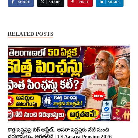
SHARE
SHARE
PIN IT
SHARE
RELATED POSTS
కొత్త పెన్షన్లపై బిగ్ అప్డేట్.. ఆసరా పెన్షన్లకు నేటి నుంచి
దరఖాస్తులు.. అర్హతలివే | TS Aasara Pension 2026