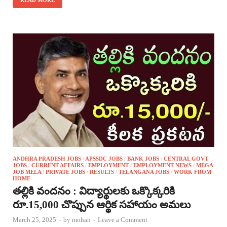
ANDHRA PRADESH JOBS
/
APSSDC JOBS
/
BANK JOBS
/
CENTRAL GOVT
JOBS
/
CURRENT AFFAIRS
/
EMPLOYMENT
/
EMPLOYMENT NEWS
/
MEGA
JOB MELA
/
PRIVATE JOBS
/
RESULTS
/
TELANGANA JOBS
/
WORK FROM
HOME
తల్లికి వందనం : విద్యార్థులకు ఒక్కొక్కరికి
రూ.15,000 చొప్పున ఆర్థిక సహాయం అమలు
March 25, 2025
-
by
mohan
-
Leave a Comment