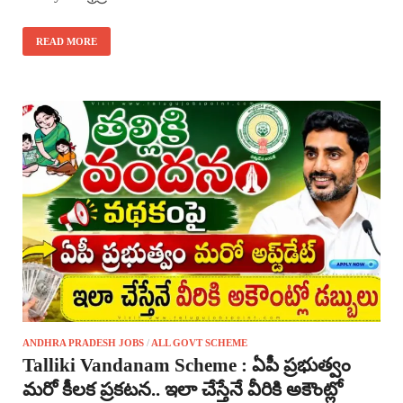
READ MORE
ANDHRA PRADESH JOBS
/
ALL GOVT SCHEME
Talliki Vandanam Scheme : ఏపీ ప్రభుత్వం
మరో కీలక ప్రకటన.. ఇలా చేస్తేనే వీరికి అకౌంట్లో