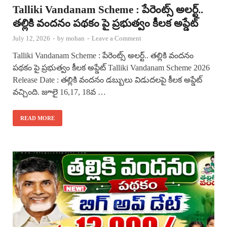
Talliki Vandanam Scheme : పేరెంట్స్ అలర్ట్..
తల్లికి వందనం పథకం పై ప్రభుత్వం కీలక అప్డేట్
July 12, 2026
-
by
mohan
-
Leave a Comment
Talliki Vandanam Scheme : పేరెంట్స్ అలర్ట్.. తల్లికి వందనం
పథకం పై ప్రభుత్వం కీలక అప్డేట్ Talliki Vandanam Scheme 2026
Release Date : తల్లికి వందనం డబ్బులు విడుదలపై కీలక అప్డేట్
వచ్చింది. జూలై 16,17, 18వ …
READ MORE