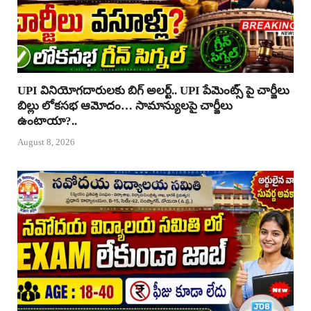
UPI వినియోగదారులకు బిగ్ అలర్ట్.. UPI పేమెంట్స్ పై చార్జీలు
బిల్లు లోకసభ ఆమోదం… సామాన్యులపై చార్జీలు
ఉంటాయా?..
August 8, 2026