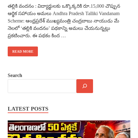
తల్లికి వందనం : విద్యార్థులకు ఒక్కొక్కరికి రూ.15,000 చొప్పున
ఆర్థిక సహాయం అమలు Andhra Pradesh Talliki Vandanam
Scheme: ఆంధ్రప్రదేశ్ ముఖ్యమంత్రి చంద్రబాబు నాయుడు మే
నెలలో ‘తల్లికి వందనం’ పథకాన్ని అమలు చేయనున్నట్లు
ప్రకటించారు. ఈ పథకం కింద …
READ MORE
Search
LATEST POSTS