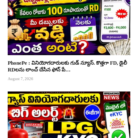
PhonePe : వినియోగదారులకు గుడ్ న్యూస్. కొత్తగా FD, డైలీ
RDలను లాంచ్ చేసిన ఫోన్ పే…
August 7, 2026