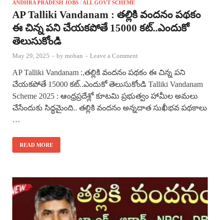
ANDHRA PRADESH JOBS
/
ALL GOVT SCHEME
AP Talliki Vandanam : తల్లికి వందనం పథకం
ఈ చిన్న పని చేయకపోతే 15000 కట్..ఎందుకో
తెలుసుకోండి
May 29, 2025
-
by
mohan
-
Leave a Comment
AP Talliki Vandanam :,తల్లికి వందనం పథకం ఈ చిన్న పని
చేయకపోతే 15000 కట్..ఎందుకో తెలుసుకోండి Talliki Vandanam
Scheme 2025 : ఆంధ్రప్రదేశ్లో కూటమి ప్రభుత్వం హామీల అమలు
చేసేందుకు సిద్ధమైంది.. తల్లికి వందనం అన్నదాత సుఖీభవ పథకాలు
…
READ MORE