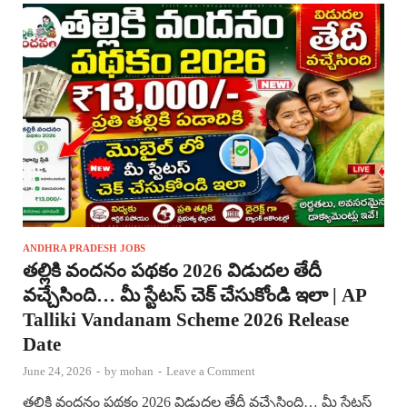
ANDHRA PRADESH JOBS
తల్లికి వందనం పథకం 2026 విడుదల తేదీ
వచ్చేసింది… మీ స్టేటస్ చెక్ చేసుకోండి ఇలా | AP
Talliki Vandanam Scheme 2026 Release
Date
June 24, 2026
-
by
mohan
-
Leave a Comment
తల్లికి వందనం పథకం 2026 విడుదల తేదీ వచ్చేసింది… మీ స్టేటస్