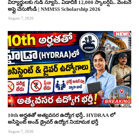
విద్యార్థులకు గుడ్ న్యూస్.. ఏడాదికి 12,000 స్కాలర్షిప్.. వెంటనే
అప్లై చేసుకోండి | NMMSS Scholarship 2026
August 7, 2026
10th అర్హతతో అత్యవసర ఉద్యోగ భర్తీ.. HYDRAA లో
అసిస్టెంట్ అండ్ డ్రైవర్ ఉద్యోగ నియామక భర్తీ
August 7, 2026