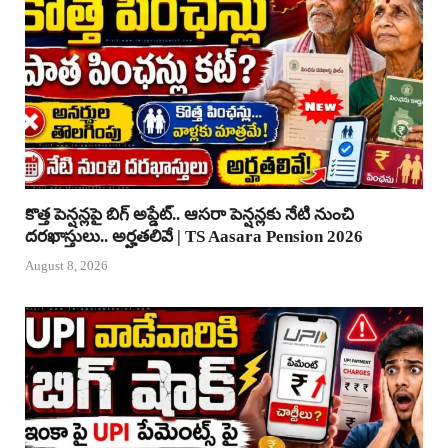
కొత్త పెన్షన్లపై బిగ్ అప్డేట్.. ఆసరా పెన్షన్లకు నేటి నుంచి
దరఖాస్తులు.. అర్హతలివే | TS Aasara Pension 2026
August 8, 2026