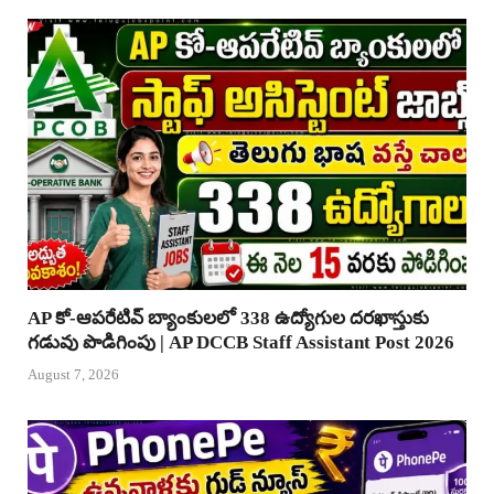
AP కో-ఆపరేటివ్ బ్యాంకులలో 338 ఉద్యోగుల దరఖాస్తుకు
గడువు పొడిగింపు | AP DCCB Staff Assistant Post 2026
August 7, 2026