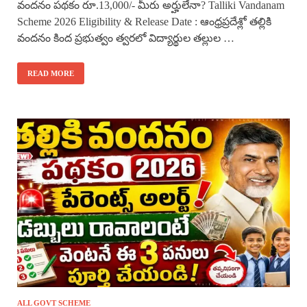
వందనం పథకం రూ.13,000/- మీరు అర్హులేనా? Talliki Vandanam
Scheme 2026 Eligibility & Release Date : ఆంధ్రప్రదేశ్లో తల్లికి
వందనం కింద ప్రభుత్వం త్వరలో విద్యార్థుల తల్లుల …
READ MORE
ALL GOVT SCHEME