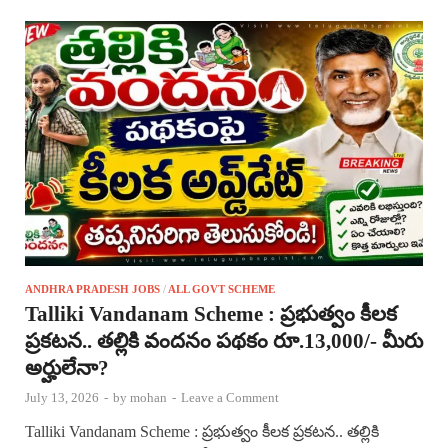
ANDHRA PRADESH JOBS
/
ALL GOVT SCHEME
Talliki Vandanam Scheme : ప్రభుత్వం కీలక
ప్రకటన.. తల్లికి వందనం పథకం రూ.13,000/- మీరు
అర్హులేనా?
July 13, 2026
-
by
mohan
-
Leave a Comment
Talliki Vandanam Scheme : ప్రభుత్వం కీలక ప్రకటన.. తల్లికి