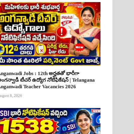
nganwadi Jobs : 12th అర్హతతో భారీగా
ంగన్వాడీ టీచర్ ఉద్యోగ నోటిఫికేషన్ | Telangana
nganwadi Teacher Vacancies 2026
ugust 8, 2026