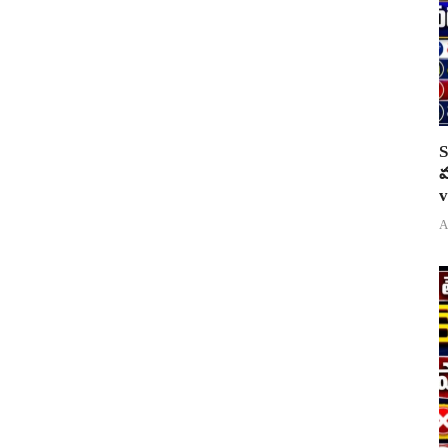
S
వ
v
A