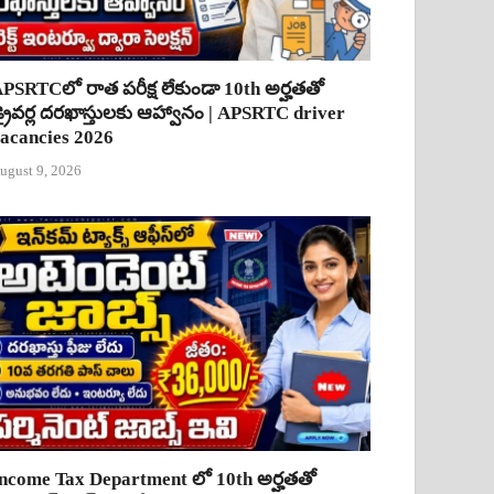
PSRTCలో రాత పరీక్ష లేకుండా 10th అర్హతతో
్రైవర్ల దరఖాస్తులకు ఆహ్వానం | APSRTC driver
acancies 2026
ugust 9, 2026
ncome Tax Department లో 10th అర్హతతో