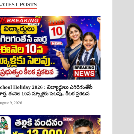
LATEST POSTS
chool Holiday 2026 : విద్యార్థులు ఎగిరిగంతేసే
ార్త. ఈనెల 10న స్కూళ్లకు సెలవు.. కీలక ప్రకటన
ugust 9, 2026