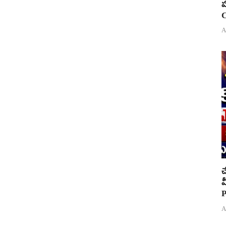
ప
C
A
చ
వ
P
A