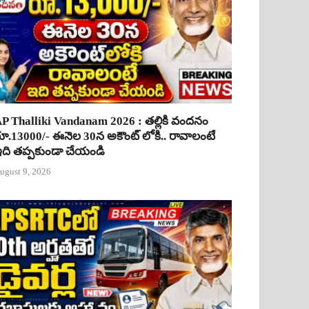
P Thalliki Vandanam 2026 : తల్లికి వందనం
ూ.13000/- ఈనెల 30న అకౌంట్ లోకి.. రావాలంటే
ది తప్పకుండా చేయండి
ugust 9, 2026