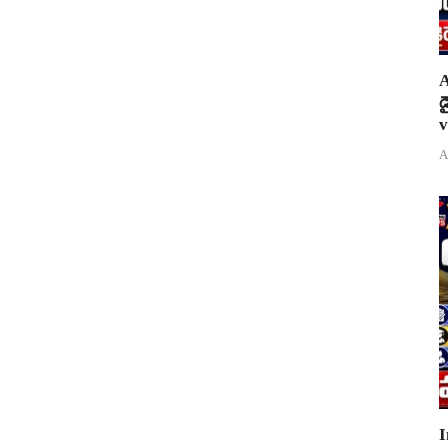
A
డ
v
A
I