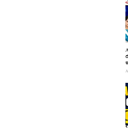
A
ర
ఇ
A