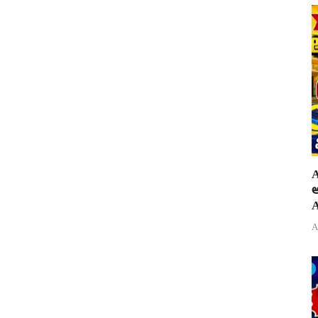
A
అ
A
A