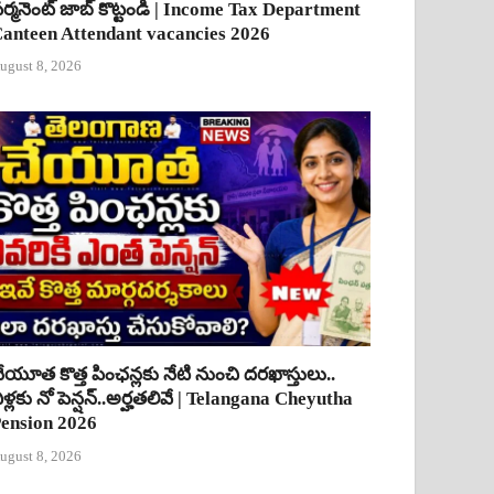
ర్మనెంట్ జాబ్ కొట్టండి | Income Tax Department
anteen Attendant vacancies 2026
ugust 8, 2026
ేయూత కొత్త పింఛన్లకు నేటి నుంచి దరఖాస్తులు..
ీళ్లకు నో పెన్షన్..అర్హతలివే | Telangana Cheyutha
ension 2026
ugust 8, 2026