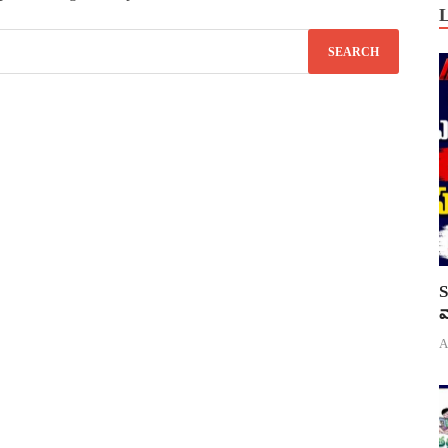
S
వ
A