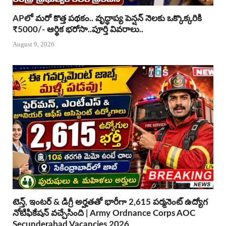
APలో మరో కొత్త పథకం.. వృద్ధాప్య పెన్షన్ నెలకు ఒక్కొక్కరికి
₹5000/- ఆర్థిక భరోసా..పూర్తి వివరాలు..
August 9, 2026
టెన్త్, ఇంటర్ & డిగ్రీ అర్హతతో భారీగా 2,615 పర్మనెంట్ ఉద్యోగ
నోటిఫికేషన్ వచ్చేసింది | Army Ordnance Corps AOC
Secunderabad Vacancies 2026