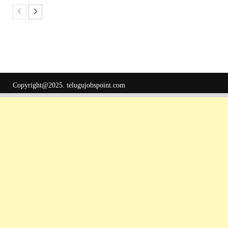
Copyright@2025.
telugujobspoint.com