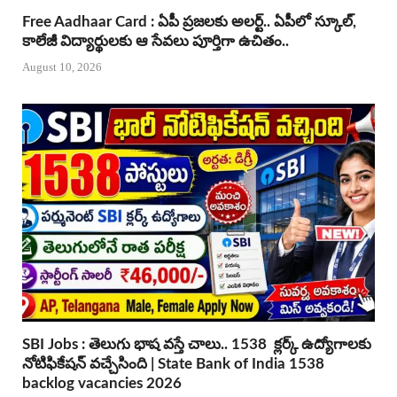
Free Aadhaar Card : ఏపీ ప్రజలకు అలర్ట్.. ఏపీలో స్కూల్,
కాలేజీ విద్యార్థులకు ఆ సేవలు పూర్తిగా ఉచితం..
August 10, 2026
SBI Jobs : తెలుగు భాష వస్తే చాలు.. 1538 క్లర్క్ ఉద్యోగాలకు
నోటిఫికేషన్ వచ్చేసింది | State Bank of India 1538
backlog vacancies 2026