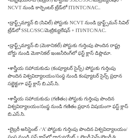
NCVT నుండి కార్పెంటర్ ట్రేడ్‌లో ITI/NTC/NAC..
•డ్రాఫ్ట్స్‌మ్యాన్ బి (సివిల్) పోస్టుకు NCVT నుండి డ్రాఫ్ట్స్‌మన్ సివిల్
ట్రేడ్‌లో SSLC/SSC/మెట్రిక్యులేషన్ + ITI/NTC/NAC.
•డ్రాఫ్ట్స్‌మ్యాన్-బి (మెకానికల్) పోస్టుకు గుర్తింపు పొందిన రాష్ట్ర
బోర్డు నుండి మెకానికల్ ఇంజనీరింగ్‌లో ఫస్ట్ క్లాస్ డిప్లొమా.
•శాస్త్రీయ సహాయకుడు (కంప్యూటర్ సైన్స్) పోస్టుకు గుర్తింపు
పొందిన విశ్వవిద్యాలయం/సంస్థ నుండి కంప్యూటర్ సైన్స్ ప్రధాన
సబ్జెక్టుగా ఫస్ట్ క్లాస్ బి.ఎస్.సి.
•శాస్త్రీయ సహాయకుడు (గణితం) పోస్టుకు గుర్తింపు పొందిన
విశ్వవిద్యాలయం/సంస్థ నుండి గణితం ప్రధాన విషయంగా ఫస్ట్ క్లాస్
బి.ఎస్.సి.
•లైబ్రరీ అసిస్టెంట్ -‘A’ పోస్టుకు గుర్తింపు పొందిన విశ్వవిద్యాలయం/
సంస్థ నుండి ఫస్ట్ క్లాస్‌లో గ్రాడ్యుయేట్ + లైబ్రరీ సైన్స్/లైబ్రరీ &