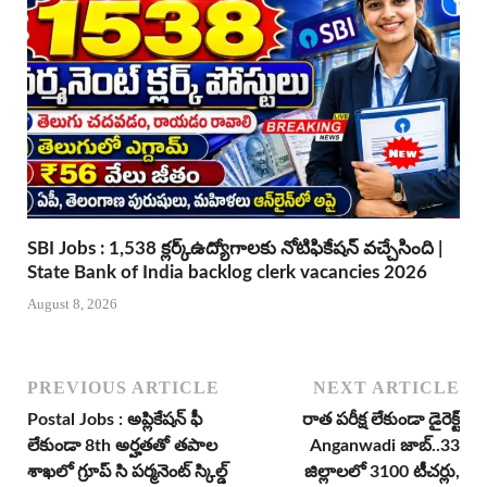
SBI Jobs : 1,538 క్లర్క్ఉద్యోగాలకు నోటిఫికేషన్ వచ్చేసింది |
State Bank of India backlog clerk vacancies 2026
August 8, 2026
PREVIOUS ARTICLE
NEXT ARTICLE
Postal Jobs : అప్లికేషన్ ఫీ
రాత పరీక్ష లేకుండా డైరెక్ట్
లేకుండా 8th అర్హతతో తపాల
Anganwadi జాబ్..33
శాఖలో గ్రూప్ సి పర్మనెంట్ స్కిల్డ్
జిల్లాలలో 3100 టీచర్లు,