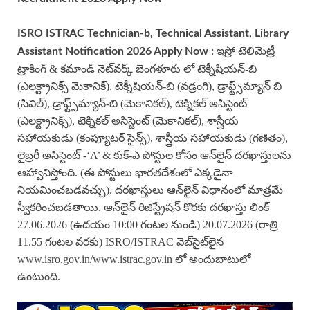
ISRO ISTRAC Technician-b, Technical Assistant, Library
: ఇస్రో టెలిమెట్రీ
Assistant Notification 2026 Apply Now
ట్రాకింగ్ & కమాండ్ నెట్‌వర్క్ బెంగళూరు లో టెక్నీషియన్-బి
(ఎలక్ట్రానిక్స్ మెకానిక్), టెక్నీషియన్-బి (వడ్రంగి), డ్రాఫ్ట్స్‌మ్యాన్ బి
(సివిల్), డ్రాఫ్ట్స్‌మ్యాన్-బి (మెకానికల్), టెక్నికల్ అసిస్టెంట్
(ఎలక్ట్రానిక్స్), టెక్నికల్ అసిస్టెంట్ (మెకానికల్), శాస్త్రీయ
సహాయకుడు (కంప్యూటర్ సైన్స్), శాస్త్రీయ సహాయకుడు (గణితం),
లైబ్రరీ అసిస్టెంట్ -‘A’ & కుక్-ఎ పోస్టుల కోసం ఆన్‌లైన్ దరఖాస్తులను
ఆహ్వానిస్తోంది. (ఈ పోస్టులు భారతదేశంలో ఎక్కడైనా
నియమించబడవచ్చు). దరఖాస్తులు ఆన్‌లైన్ విధానంలో మాత్రమే
స్వీకరించబడతాయి. ఆన్‌లైన్ రిజిస్ట్రేషన్ కొరకు దరఖాస్తు లింక్
27.06.2026 (ఉదయం 10:00 గంటల నుండి) 20.07.2026 (రాత్రి
11.55 గంటల వరకు) ISRO/ISTRAC వెబ్‌సైట్‌లైన
www.isro.gov.in/www.istrac.gov.in లో అందుబాటులో
ఉంటుంది.