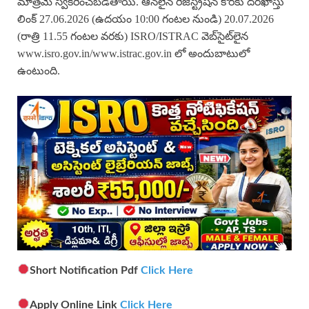
మాత్రమే స్వీకరించబడతాయి. ఆన్‌లైన్ రిజిస్ట్రేషన్ కొరకు దరఖాస్తు
లింక్ 27.06.2026 (ఉదయం 10:00 గంటల నుండి) 20.07.2026
(రాత్రి 11.55 గంటల వరకు) ISRO/ISTRAC వెబ్‌సైట్‌లైన
www.isro.gov.in/www.istrac.gov.in లో అందుబాటులో
ఉంటుంది.
Short Notification Pdf
Click Here
Apply Online Link
Click Here