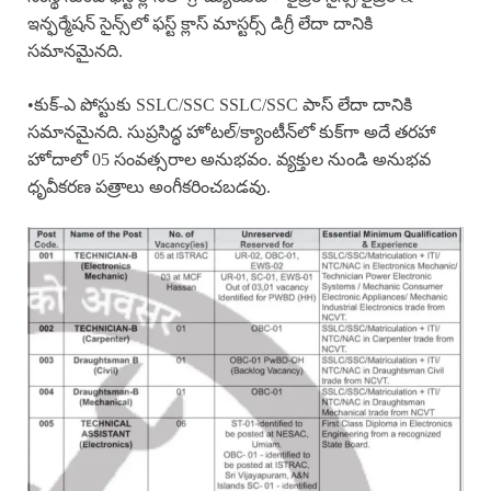
ఇన్ఫర్మేషన్ సైన్స్‌లో ఫస్ట్ క్లాస్ మాస్టర్స్ డిగ్రీ లేదా దానికి
సమానమైనది.
•కుక్-ఎ పోస్టుకు SSLC/SSC SSLC/SSC పాస్ లేదా దానికి
సమానమైనది. సుప్రసిద్ధ హోటల్/క్యాంటీన్‌లో కుక్‌గా అదే తరహా
హోదాలో 05 సంవత్సరాల అనుభవం. వ్యక్తుల నుండి అనుభవ
ధృవీకరణ పత్రాలు అంగీకరించబడవు.