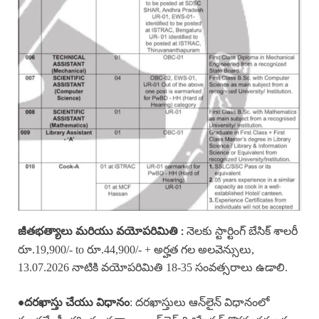
నెలకు స్టార్టింగ్ బేసిక్ శాలరీ
జీతభత్యాలు మరియు వయోపరిమితి :
రూ.19,900/- to రూ.44,900/- + అర్హత గల అలవెన్సులు,
13.07.2026 నాటికి వయోపరిమితి 18-35 సంవత్సరాలు ఉడాలి.
: దరఖాస్తులు ఆన్‌లైన్ విధానంలో
•దరఖాస్తు చేయు విధానం