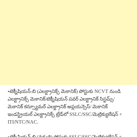
•టెక్నీషియన్-బి (ఎలక్ట్రానిక్స్ మెకానిక్) పోస్టుకు NCVT నుండి
ఎలక్ట్రానిక్స్ మెకానిక్/టెక్నీషియన్ పవర్ ఎలక్ట్రానిక్ సిస్టమ్స్/
మెకానిక్ కన్స్యూమర్ ఎలక్ట్రానిక్ అప్లయన్సెస్/ మెకానిక్
ఇండస్ట్రియల్ ఎలక్ట్రానిక్స్ ట్రేడ్‌లో SSLC/SSC/మెట్రిక్యులేషన్ +
ITI/NTC/NAC.
•టెక్నీషియన్-బి (వడ్రంగి) పోస్టుకు SSLC/SSC/మెట్రిక్యులేషన్ +