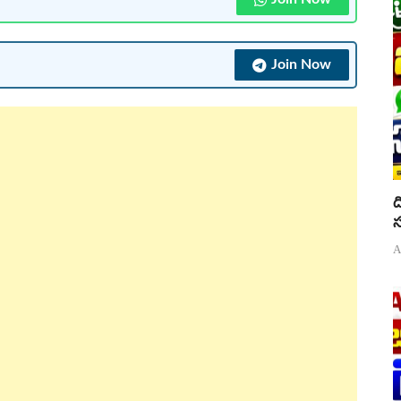
Join Now
ద
స
A