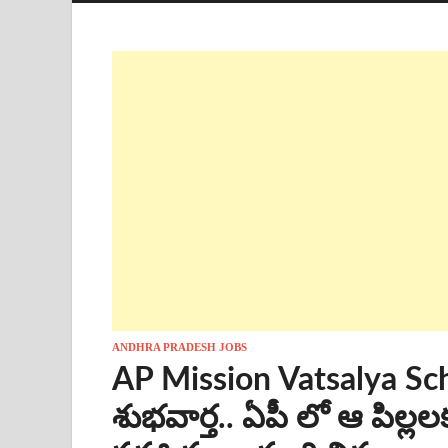
ANDHRA PRADESH JOBS
AP Mission Vatsalya Sch
శుభవార్త.. ఏపీ లో ఆ పిల్ల