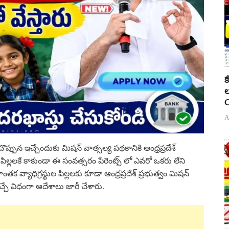
క
ల
C
A
చొప్పున ఇచ్చేందుకు మిషన్ వాత్సల్య పథకానికి ఆంధ్రప్రదేశ్
ేని పిల్లలకే కాకుండా ఈ సంవత్సరం పేరెంట్స్ లో ఎవరో ఒకరు లేని
 వ్యాధిగ్రస్థుల పిల్లలకు కూడా ఆంధ్రప్రదేశ్ ప్రభుత్వం మిషన్
్చే విధంగా ఆదేశాలు జారీ చేశారు.