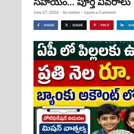
సహాయం… పూర్తి వివరాలు
June 27, 2026
-
by
mohan
-
Leave a Comment
SHARE
SHARE
PIN IT
SH