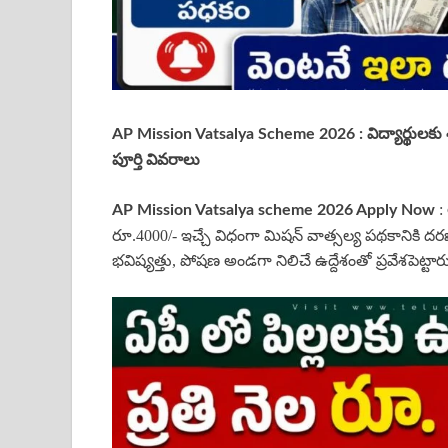
AP Mission Vatsalya Scheme
2026 :
విద్యార్థులక
పూర్తి వివరాలు
: 
AP
Mission Vatsalya scheme
2026
Apply Now
రూ.4000/- ఇచ్చే విధంగా మిషన్ వాత్సల్య పథకానికి దరఖా
భవిష్యత్తు, పోషణ అండగా నిలిచే ఉద్దేశంతో ప్రవేశపెట్టార