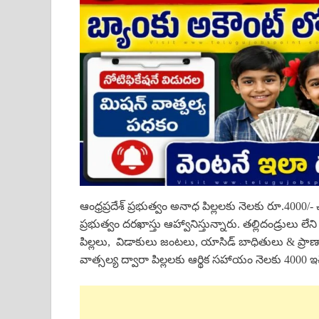
ఆంధ్రప్రదేశ్ ప్రభుత్వం అనాధ పిల్లలకు నెలకు రూ.4000/- 
ప్రభుత్వం దరఖాస్తు ఆహ్వానిస్తున్నారు. తల్లిదండ్రులు ల
పిల్లలు, విడాకులు జంటలు, యాసిడ్ బాధితులు & ప్రాణాంతక
వాత్సల్య ద్వారా పిల్లలకు ఆర్థిక సహాయం నెలకు 4000 ఇచ