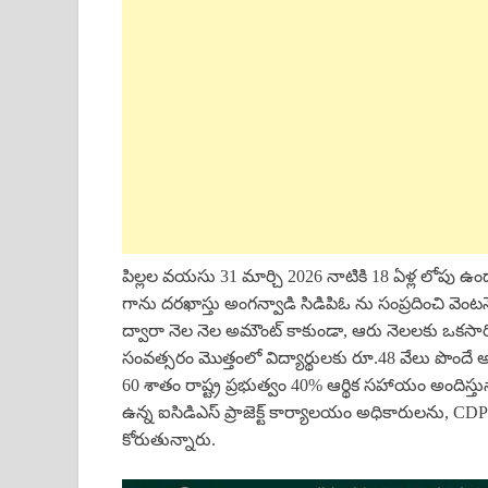
పిల్లల వయసు 31 మార్చి 2026 నాటికి 18 ఏళ్ల లోపు ఉండా
గాను దరఖాస్తు అంగన్వాడి సిడిపిఓ ను సంప్రదించి వెం
ద్వారా నెల నెల అమౌంట్ కాకుండా, ఆరు నెలలకు ఒకసారి 
సంవత్సరం మొత్తంలో విద్యార్థులకు రూ.48 వేలు పొందే 
60 శాతం రాష్ట్ర ప్రభుత్వం 40% ఆర్థిక సహాయం అందిస్తున
ఉన్న ఐసిడిఎస్ ప్రాజెక్ట్ కార్యాలయం అధికారులను, CD
కోరుతున్నారు.