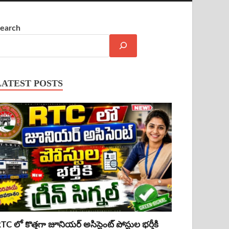
earch
LATEST POSTS
TC లో కొత్తగా జూనియర్ అసిస్టెంట్ పోస్టుల భర్తీకి