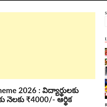
S
eme 2026 : విద్యార్థులకు
లకు నెలకు ₹4000/- ఆర్థిక
R