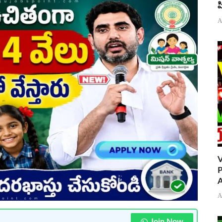
ప
A
V
P
A
A
Join Now