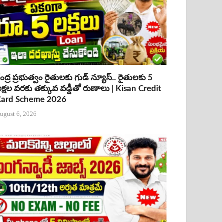
ేంద్ర ప్రభుత్వం రైతులకు గుడ్ న్యూస్.. రైతులకు 5
క్షల వరకు తక్కువ వడ్డీతో రుణాలు | Kisan Credit
ard Scheme 2026
ugust 6, 2026