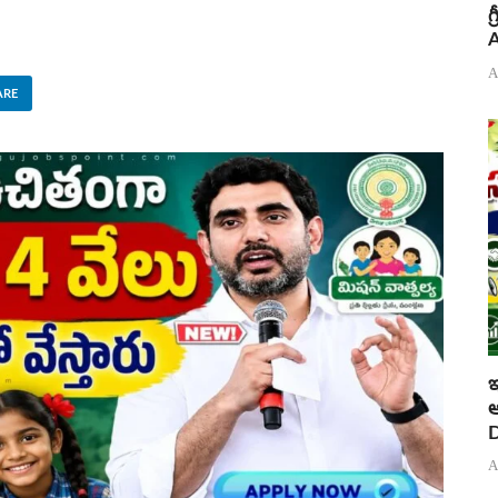
గ
A
A
ARE
ఇ
ఆ
D
A