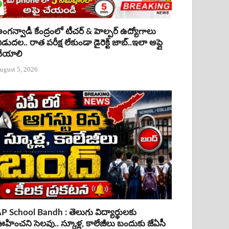
ంగన్వాడీ కేంద్రంలో టీచర్ & హెల్పర్ ఉద్యోగాలు
ిడుదల.. రాత పరీక్ష లేకుండా డైరెక్ట్ జాబ్..ఇలా అప్లై
ేయాలి
ugust 5, 2026
P School Bandh : తెలుగు విద్యార్థులకు
హించని సెలవు.. స్కూళ్ల, కాలేజీలు బందుకు జేఏసీ