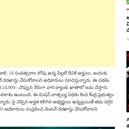
అ
వ
చ
A
లి. 18 సంవత్సరాల లోపు ఉన్న పిల్లలే దీనికి అర్హులు. ఇందుకు
టనే దరఖాస్తు చేసుకోవాలని అధికారులు సూచిస్తున్నారు. ఈ పథకం
24,000/- చొప్పున నేరుగా వారి బ్యాంకు ఖాతాలో జమ చేస్తారు.
అవకాశం ఉంటుంది. ఈ మిషన్ వాత్సల్య పథకం కింద కేంద్ర ప్రభుత్వం
్నారు. పై చెప్పిన అర్హత కలిగిన అభ్యర్థులు ఉన్నట్లయితే తమ దగ్గర
PO అధికారులు సంప్రదించి వెంటనే దరఖాస్తు చేసుకోవాలని
A
ఊ