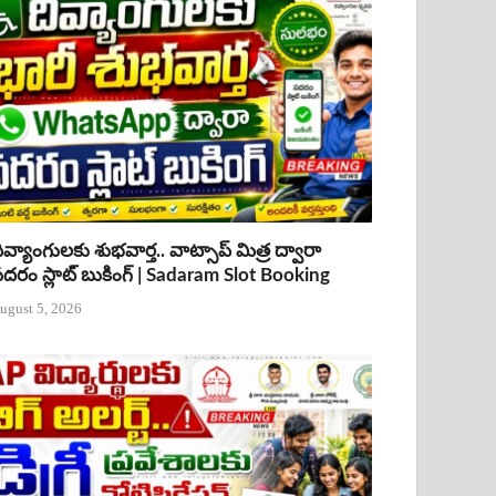
ివ్యాంగులకు శుభవార్త.. వాట్సాప్ మిత్ర ద్వారా
దరం స్లాట్ బుకింగ్ | Sadaram Slot Booking
ugust 5, 2026