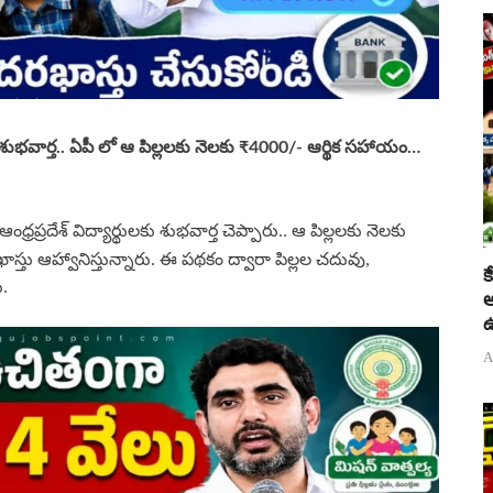
ు శుభవార్త.. ఏపీ లో ఆ పిల్లలకు నెలకు ₹4000/- ఆర్థిక సహాయం…
ఆంధ్రప్రదేశ్ విద్యార్థులకు శుభవార్త చెప్పారు.. ఆ పిల్లలకు నెలకు
స్తు ఆహ్వానిస్తున్నారు. ఈ పథకం ద్వారా పిల్లల చదువు,
క
ు.
అ
ఉ
A