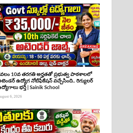
ేవలం 10వ తరగతి అర్హతతో ప్రభుత్వ పాఠశాలలో
టెండర్ ఉద్యోగ నోటిఫికేషన్ వచ్చేసింది.. రెగ్యులర్
ద్యోగాలు భర్తీ | Sainik School
ugust 6, 2026