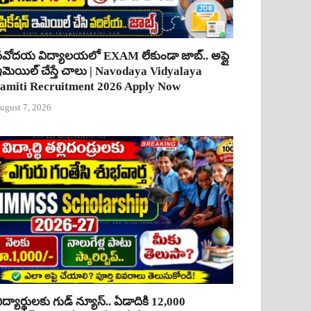
వోదయ విద్యాలయలో EXAM లేకుండా జాబ్.. అప్లై
మెయిల్ చేస్తే చాలు | Navodaya Vidyalaya
amiti Recruitment 2026 Apply Now
ugust 7, 2026
ిద్యార్థులకు గుడ్ న్యూస్.. ఏడాదికి 12,000