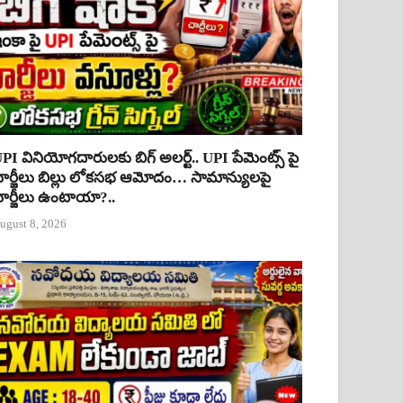
PI వినియోగదారులకు బిగ్ అలర్ట్.. UPI పేమెంట్స్ పై
ార్జీలు బిల్లు లోకసభ ఆమోదం… సామాన్యులపై
ార్జీలు ఉంటాయా?..
ugust 8, 2026