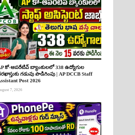
P కో-ఆపరేటివ్ బ్యాంకులలో 338 ఉద్యోగుల
రఖాస్తుకు గడువు పొడిగింపు | AP DCCB Staff
ssistant Post 2026
ugust 7, 2026