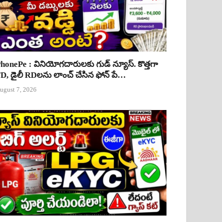
honePe : వినియోగదారులకు గుడ్ న్యూస్. కొత్తగా
D, డైలీ RDలను లాంచ్ చేసిన ఫోన్ పే…
ugust 7, 2026