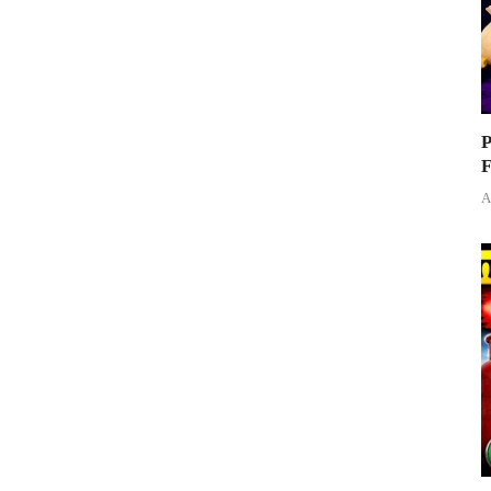
P
F
A