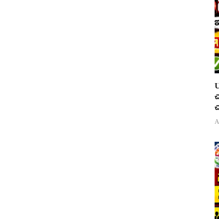
U
చ
చ
A