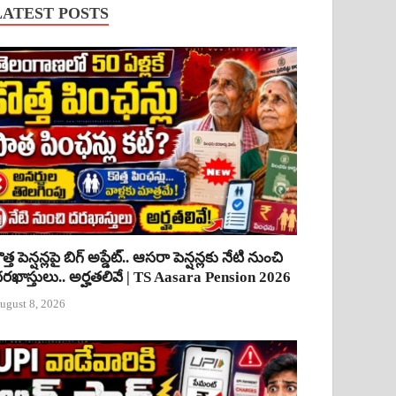
LATEST POSTS
ొత్త పెన్షన్లపై బిగ్ అప్డేట్.. ఆసరా పెన్షన్లకు నేటి నుంచి
రఖాస్తులు.. అర్హతలివే | TS Aasara Pension 2026
ugust 8, 2026