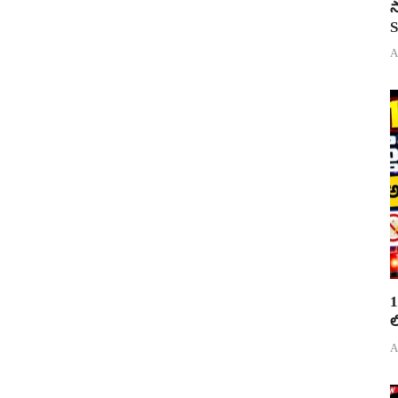
స
S
A
1
ల
A