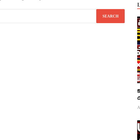
క
ద
A