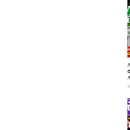
A
ద
A
A