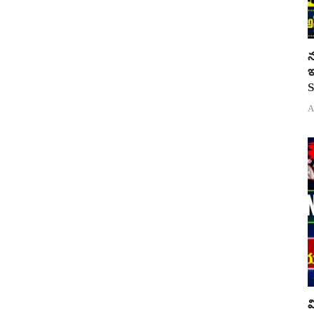
న
ఇ
S
A
వ