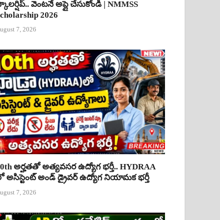
్కాలర్షిప్.. వెంటనే అప్లై చేసుకోండి | NMMSS
cholarship 2026
ugust 7, 2026
0th అర్హతతో అత్యవసర ఉద్యోగ భర్తీ.. HYDRAA
ో అసిస్టెంట్ అండ్ డ్రైవర్ ఉద్యోగ నియామక భర్తీ
ugust 7, 2026