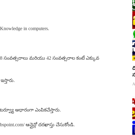
Knowledge in computers.
సం 18 సంవత్సరాలు మరియు 42 సంవత్సరాల కంటే ఎక్కువ
ద
స
ఇస్తారు.
A
్, ఇంటర్వ్యూ ఆధారంగా ఎంపికచేస్తారు.
obspoint.com/ ఆన్లైన్లో దరఖాస్తు చేసుకోండి.