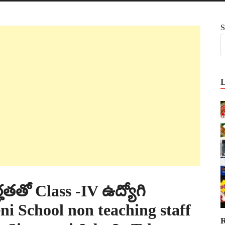
S
హతతో Class -IV ఉద్యోగి
eni School non teaching staff
R