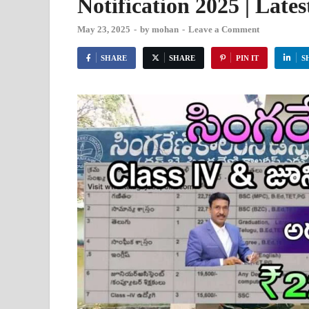
Notification 2025 | Late
May 23, 2025
-
by
mohan
-
Leave a Comment
SHARE
SHARE
PIN IT
S