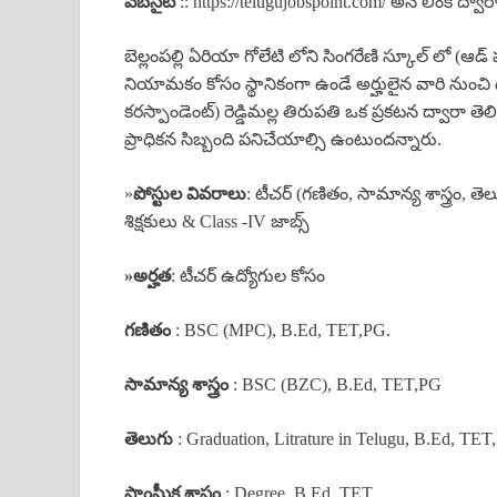
వెబ్‌సైట్
:: https://telugujobspoint.com/ అనే లింక్ ద్వారా ఆ
బెల్లంపల్లి ఏరియా గోలేటి లోని సింగరేణి స్కూల్ లో (ఆడ్
నియామకం కోసం స్థానికంగా ఉండే అర్హులైన వారి నుంచి దర
కరస్పాండెంట్) రెడ్డిమల్ల తిరుపతి ఒక ప్రకటన ద్వారా తె
ప్రాధికన సిబ్బంది పనిచేయాల్సి ఉంటుందన్నారు.
»
పోస్టుల వివరాలు
: టీచర్ (గణితం, సామాన్య శాస్త్రం, తెల
శిక్షకులు & Class -IV జాబ్స్
»అర్హత
: టీచర్ ఉద్యోగుల కోసం
గణితం
: BSC (MPC), B.Ed, TET,PG.
సామాన్య శాస్త్రం
: BSC (BZC), B.Ed, TET,PG
తెలుగు
: Graduation, Litrature in Telugu, B.Ed, TET
సాంఘీక శాస్త్రం
: Degree, B.Ed, TET