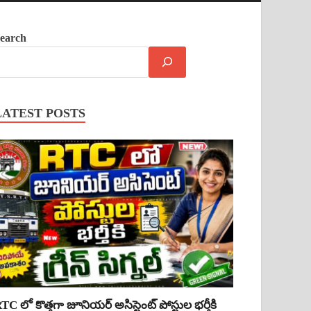
earch
LATEST POSTS
TC లో కొత్తగా జూనియర్ అసిస్టెంట్ పోస్టుల భర్తీకి