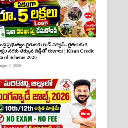
ేంద్ర ప్రభుత్వం రైతులకు గుడ్ న్యూస్.. రైతులకు 5
క్షల వరకు తక్కువ వడ్డీతో రుణాలు | Kisan Credit
ard Scheme 2026
ugust 6, 2026