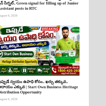
్రీన్ సిగ్నల్.. Green signal for filling up of Junior
ssistant posts in RTC
ugust 6, 2026
ప్పుడే స్వయం ఉపాధి కోసం.. ఖర్చు తక్కువ..
దాయం ఎక్కువ | Start Own Business Heritage
istribution Opportunity
ugust 6, 2026