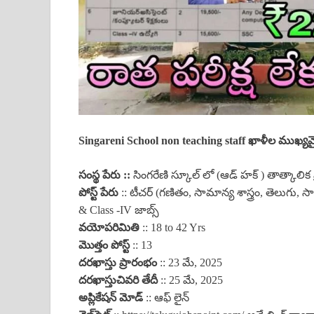
Singareni School non teaching staff ఖాళీల ముఖ్య
సంస్థ పేరు ::
సింగరేణి స్కూల్ లో (ఆడ్ హక్ ) తాత్కాలిక
పోస్ట్ పేరు
:: టీచర్ (గణితం, సామాన్య శాస్త్రం, తెలుగు, సాం
& Class -IV జాబ్స్
వయోపరిమితి
:: 18 to 42 Yrs
మొత్తం పోస్ట్
:: 13
దరఖాస్తు ప్రారంభం
:: 23 మే, 2025
దరఖాస్తు
చివరి తేదీ
:: 25 మే, 2025
అప్లికేషన్ మోడ్
:: ఆఫ్ లైన్