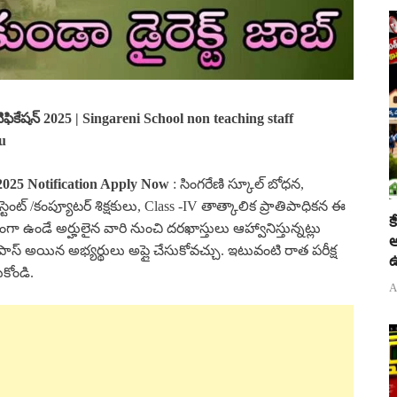
ిఫికేషన్ 2025 | Singareni School non teaching staff
gu
2025 Notification Apply Now
: సింగరేణి స్కూల్ బోధన,
ట్ /కంప్యూటర్ శిక్షకులు, Class -IV తాత్కాలిక ప్రాతిపాధికన ఈ
క
గా ఉండే అర్హులైన వారి నుంచి దరఖాస్తులు ఆహ్వానిస్తున్నట్లు
అ
ాస్ అయిన అభ్యర్థులు అప్లై చేసుకోవచ్చు. ఇటువంటి రాత పరీక్ష
ఉ
ుకోండి.
A