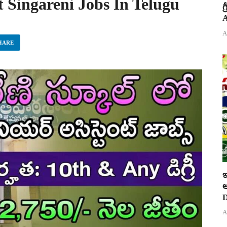
st Singareni Jobs In Telugu
గ
A
A
HARE
ఇ
ఆ
D
A