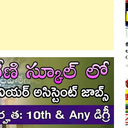
క
ల
C
A