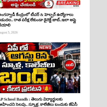
ంగన్వాడీ కేంద్రంలో టీచర్ & హెల్పర్ ఉద్యోగాలు
ిడుదల.. రాత పరీక్ష లేకుండా డైరెక్ట్ జాబ్..ఇలా అప్లై
ేయాలి
ugust 5, 2026
P School Bandh : తెలుగు విద్యార్థులకు
హించని సెలవు.. స్కూళ్ల, కాలేజీలు బందుకు జేఏసీ