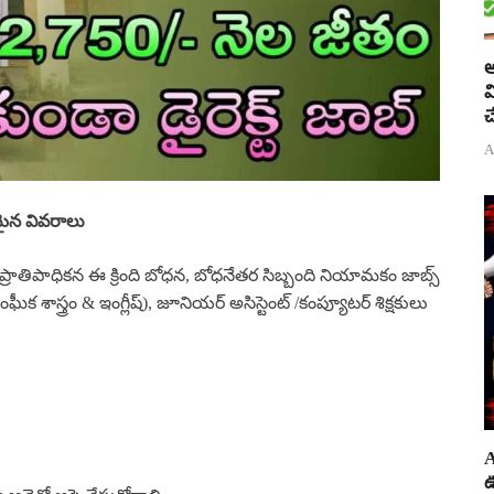
అ
వ
చ
A
మైన వివరాలు
 ప్రాతిపాధికన ఈ క్రింది బోధన, బోధనేతర సిబ్బంది నియామకం జాబ్స్
ఘీక శాస్త్రం & ఇంగ్లీష్), జూనియర్ అసిస్టెంట్ /కంప్యూటర్ శిక్షకులు
A
ఊ