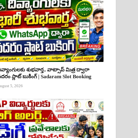
ివ్యాంగులకు శుభవార్త.. వాట్సాప్ మిత్ర ద్వారా
దరం స్లాట్ బుకింగ్ | Sadaram Slot Booking
ugust 5, 2026