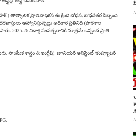
న్లైన్లో అప్లై చేసుకోవాలి.
ప
A
 హక్ ) తాత్కాలిక ప్రాతిపాధికన ఈ క్రింది బోధన, బోధనేతర సిబ్బంది
ఖాస్తులు ఆహ్వానిస్తున్నట్లు అధికార ప్రతినిధి (పాఠశాల
లిపారు. 2025-26 విద్యా సంవత్సరానికి మాత్రమే ఒప్పంద ప్రాతి
ుగు, సాంఘీక శాస్త్రం & ఇంగ్లీష్), జూనియర్ అసిస్టెంట్ /కంప్యూటర్
V
P
A
,PG.
A