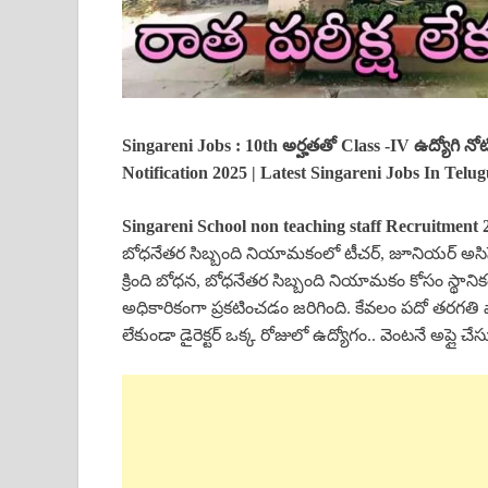
Singareni Jobs : 10th అర్హతతో Class -IV ఉద్యోగి నోట
Notification 2025 | Latest Singareni Jobs In Telu
Singareni School
non teaching staff
Recruitment 
బోధనేతర సిబ్బంది నియామకంలో టీచర్, జూనియర్ అసిస్టెం
క్రింది బోధన, బోధనేతర సిబ్బంది నియామకం కోసం స్థానికం
అధికారికంగా ప్రకటించడం జరిగింది. కేవలం పదో తరగతి ప
లేకుండా డైరెక్టర్ ఒక్క రోజులో ఉద్యోగం.. వెంటనే అప్లై చేస