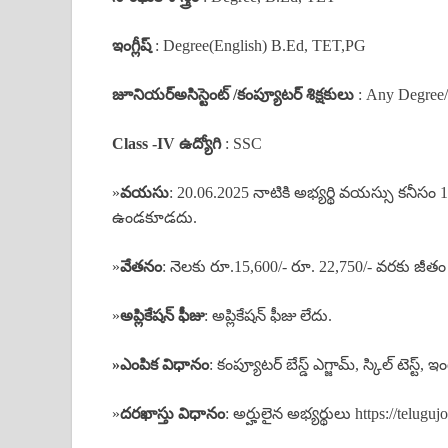
ఇంగ్లీష్
: Degree(English) B.Ed, TET,PG
జూనియర్అసిస్టెంట్ /కంప్యూటర్ శిక్షకులు
: Any Degree/
Class -IV ఉద్యోగి
: SSC
»
వయసు
: 20.06.2025 నాటికి అభ్యర్థి వయస్సు కనీ
ఉండకూడదు.
»
వేతనం
: నెలకు రూ.15,600/- రూ. 22,750/- వరకు జీతం 
»
అప్లికేషన్ ఫీజు
: అప్లికేషన్ ఫీజు లేదు.
»ఎంపిక విధానం
: కంప్యూటర్ బేస్డ్ ఎగ్జామ్, స్కిల్ టెస్ట
»
దరఖాస్తు విధానం
: అర్హులైన అభ్యర్థులు https://teluguj