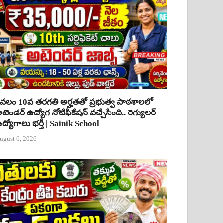
ేవలం 10వ తరగతి అర్హతతో ప్రభుత్వ పాఠశాలలో
టెండర్ ఉద్యోగ నోటిఫికేషన్ వచ్చేసింది.. రెగ్యులర్
ద్యోగాలు భర్తీ | Sainik School
ugust 6, 2026