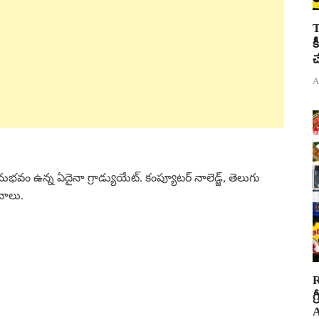
T
క
చ
A
ం ఉన్న ఏదైనా గ్రాడ్యుయేట్. కంప్యూటర్ నాలెడ్జ్, తెలుగు
చాలు.
R
గ
A