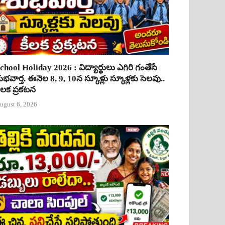
chool Holiday 2026 : విద్యార్థులు ఎగిరి గంతేసే
ుభవార్త. ఈనెల 8, 9, 10న స్కూళ్లు స్కూళ్లకు సెలవు..
ీలక ప్రకటన
ugust 6, 2026