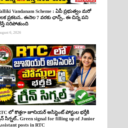
alliki Vandanam Scheme : ఏపీ ప్రభుత్వం మరో
ీలక ప్రకటన.. ఈనెల 7 వరకు ఛాన్స్.. ఈ చిన్న పని
ేస్తే సరిపోతుంది
ugust 6, 2026
TC లో కొత్తగా జూనియర్ అసిస్టెంట్ పోస్టుల భర్తీకి
్రీన్ సిగ్నల్.. Green signal for filling up of Junior
ssistant posts in RTC