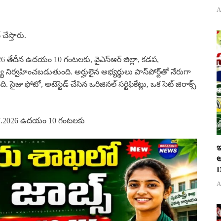
A
చేస్తారు.
2026 తేదీన ఉదయం 10 గంటలకు, వైఎస్ఆర్ జిల్లా, కడప,
ూ నిర్వహించబడుతుంది. అర్హులైన అభ్యర్థులు పాస్‌పోర్ట్‌తో నేరుగా
జు ఫోటో, అటెస్టెడ్ చేసిన ఒరిజినల్ సర్టిఫికేట్లు, ఒక సెట్ జిరాక్స్
7.2026 ఉదయం 10 గంటలకు
ఇ
ఆ
D
A