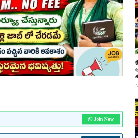
క
అ
ఉ
A
Join Now