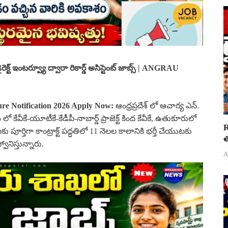
్ట్ ఇంటర్వ్యూ ద్వారా రికార్డ్ అసిస్టెంట్ జాబ్స్ | ANGRAU
re Notification 2026 Apply Now
:
ఆంధ్రప్రదేశ్ లో ఆచార్య ఎన్.
 కేవీకే-యూటీకే-కేడీపీ-నాబార్డ్ ప్రాజెక్ట్ కింద కేవీకే, ఉతుకూరులో
R
 పూర్తిగా కాంట్రాక్ట్ పద్ధతిలో 11 నెలల కాలానికి భర్తీ చేయుటకు
త
నిస్తున్నారు.
A