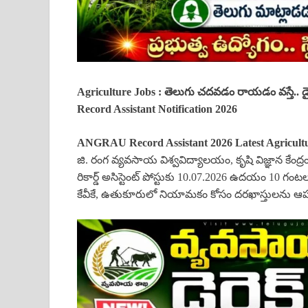
Agriculture Jobs :
తెలుగు చదవడం రాయడం వస్తే.. డైరెక
Record Assistant Notification 2026
ANGRAU Record Assistant 2026 Latest Agricultu
జి. రంగ వ్యవసాయ విశ్వవిద్యాలయం, కృషి విజ్ఞాన కేంద్రం లో
రికార్డ్ అసిస్టెంట్ పోస్టుకు 10.07.2026 ఉదయం 10 గంటలకు
కేవీకే, ఉతుకూరులో నియామకం కోసం దరఖాస్తులను ఆహ్వా