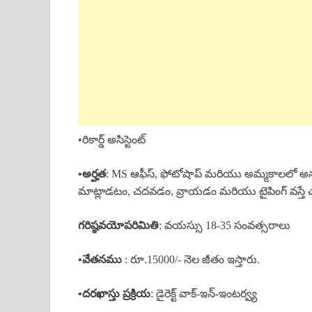
•రికార్డ్ అసిస్టెంట్
•అర్హత
: MS ఆఫీస్, ఫోటోషాప్ మరియు అమ్మకాలలో అనుభవ
మాట్లాడటం, చదవడం, వ్రాయడం మరియు టైపింగ్ వస్తే 
గరిష్ఠవయోపరిమితి
: వయస్సు 18-35 సంవత్సరాలు
•వేతనము
: రూ.15000/- నెల జీతం ఇస్తారు.
•దరఖాస్తు ప్రక్రియ
: డైరెక్ట్ వాక్-ఇన్-ఇంటర్వ్య