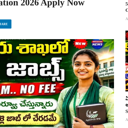
cation 2026 Apply Now
5
C
A
HARE
ఏ
అ
S
A