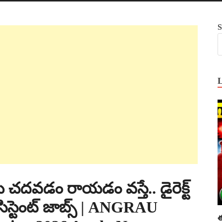
S
 చదవడం రాయడం వస్తే.. డైరెక్ట్
అసిస్టెంట్ జాబ్స్ | ANGRAU
ఈ