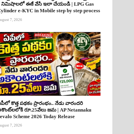
 నిమిషాలలో ఈకే వేసి ఇలా చేయండి | LPG Gas
ylinder e-KYC in Mobile step by step process
ugust 7, 2026
పీలో కొత్త పథకం ప్రారంభం.. నేడు వారందరి
కౌంట్‌లలోకి రూ.25వేలు జమ | AP Netannaku
evalo Scheme 2026 Today Release
ugust 7, 2026