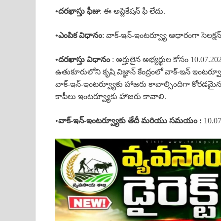
•దరఖాస్తు ఫీజు
: ఈ అప్లికేషన్ ఫీ లేదు.
•ఎంపిక విధానం
: వాక్-ఇన్-ఇంటర్వ్యూ ఆధారంగా సెలక్షన్ 
•దరఖాస్తు విధానం
: అర్హులైన అభ్యర్థుల కోసం 10.07.
ఉతుకూరులోని కృషి విజ్ఞాన్ కేంద్రంలో వాక్-ఇన్ ఇంటర్వ్య
వాక్-ఇన్-ఇంటర్వ్యూకు హాజరు కావాల్సిందిగా కోరడమైనది. సై
కాపీలు ఇంటర్వ్యూకు హాజరు కావాలి.
•
వాక్-ఇన్-
ఇంటర్వ్యూకు తేదీ మరియు సమయం :
10.0