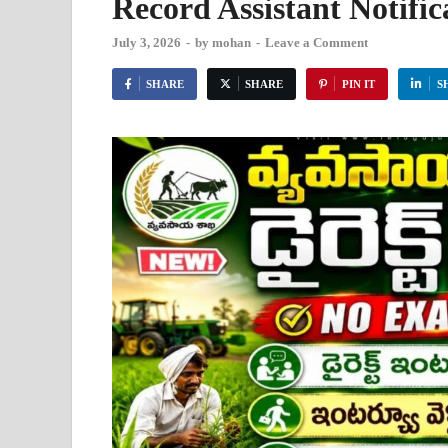
Record Assistant Notifi
July 3, 2026
-
by
mohan
-
Leave a Comment
SHARE
SHARE
PIN IT
S