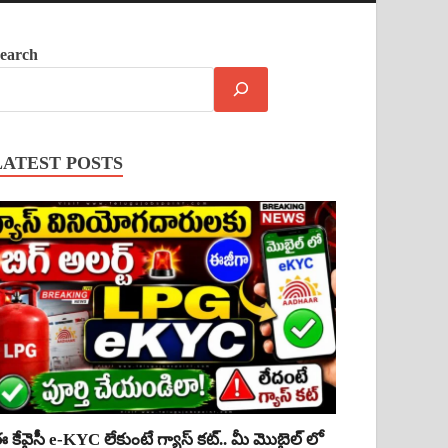
earch
LATEST POSTS
 కేవైసీ e-KYC లేకుంటే గ్యాస్ కట్.. మీ మొబైల్ లో