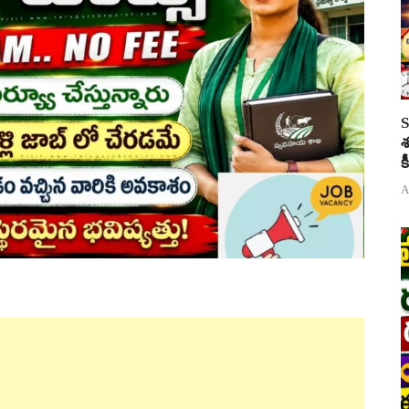
S
శ
క
A