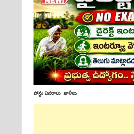
పోస్టు వివరాలు- ఖాళీలు