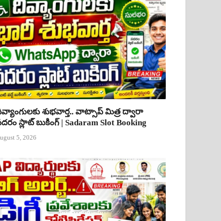
ివ్యాంగులకు శుభవార్త.. వాట్సాప్ మిత్ర ద్వారా
దరం స్లాట్ బుకింగ్ | Sadaram Slot Booking
ugust 5, 2026