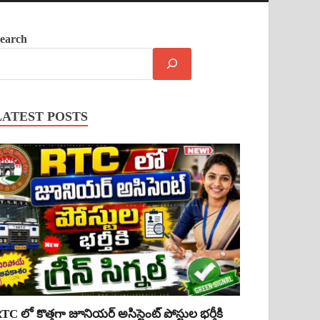
earch
LATEST POSTS
TC లో కొత్తగా జూనియర్ అసిస్టెంట్ పోస్టుల భర్తీకి