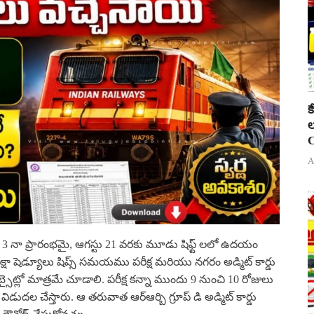
క
ల
C
A
్టు 3 నా ప్రారంభమై, ఆగస్టు 21 వరకు మూడు షిఫ్ట్ లలో ఉదయం
క్షా షెడ్యూలు షిప్స్ సమయము పరీక్ష మరియు నగరం అడ్మిట్ కార్డు
ట్లో మాత్రమే చూడాలి. పరీక్ష కన్నా ముందు 9 నుంచి 10 రోజులు
ిడుదల చేస్తారు. ఆ తరువాత ఆర్ఆర్బి గ్రూప్ డి అడ్మిట్ కార్డు