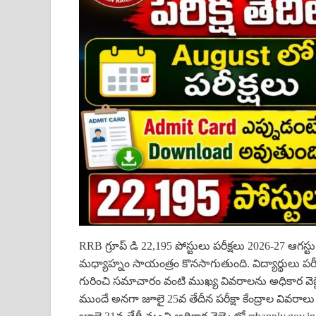
RRB గ్రూప్ డి 22,195 పోస్టులు పరీక్షలు 2026-27 ఆగస
మధ్యాహ్నం సాయంత్రం కొనసాగుతుంది. విద్యార్థులు పరీ
గురించి సమాచారం వంటి ముఖ్య వివరాలను అధికార వెబ్సై
ముందే అనగా జూలై 25వ తేదీన పరీక్షా కేంద్రాల వివరాలు వ