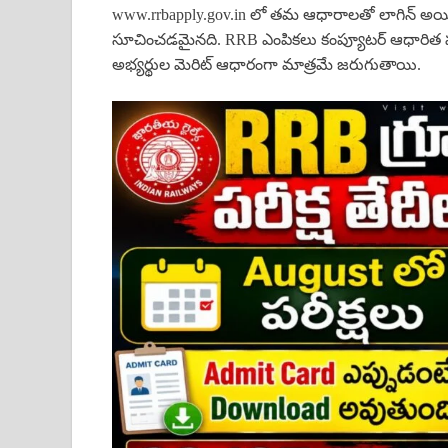
www.rrbapply.gov.in లో తమ ఆధారాలతో లాగిన్ అయి
సూచించడమైనది. RRB ఎంపికలు కంప్యూటర్ ఆధారిత
అభ్యర్థుల మెరిట్ ఆధారంగా మాత్రమే జరుగుతాయి.