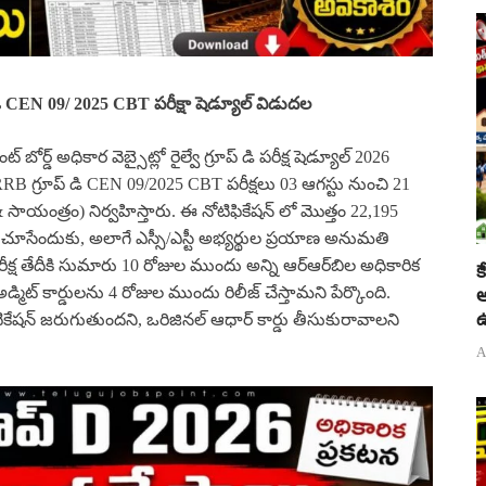
ి CEN 09/ 2025 CBT పరీక్షా షెడ్యూల్ విడుదల
ెంట్ బోర్డ్ అధికార వెబ్సైట్లో రైల్వే గ్రూప్ డి పరీక్ష షెడ్యూల్ 2026
 RRB గ్రూప్ డి CEN 09/2025 CBT పరీక్షలు 03 ఆగస్టు నుంచి 21
యంత్రం) నిర్వహిస్తారు. ఈ నోటిఫికేషన్ లో మొత్తం 22,195
ీని చూసేందుకు, అలాగే ఎస్సీ/ఎస్టీ అభ్యర్థుల ప్రయాణ అనుమతి
పరీక్ష తేదీకి సుమారు 10 రోజుల ముందు అన్ని ఆర్ఆర్‌బిల అధికారిక
క
డ్మిట్ కార్డులను 4 రోజుల ముందు రిలీజ్ చేస్తామని పేర్కొంది.
అ
ఉ
టికేషన్ జరుగుతుందని, ఒరిజినల్ ఆధార్ కార్డు తీసుకురావాలని
A