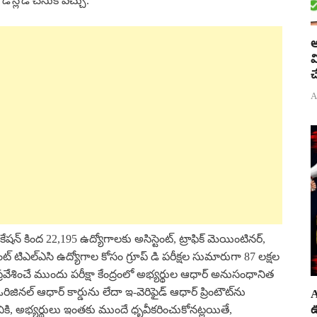
డౌన్లోడ్ చేసుకోవచ్చు.
అ
వ
చ
A
ికేషన్ కింద 22,195 ఉద్యోగాలకు అసిస్టెంట్, ట్రాఫిక్ మెయింటినర్,
ెంట్ టిఎల్ఎసి ఉద్యోగాల కోసం గ్రూప్ డి పరీక్షల సుమారుగా 87 లక్షల
్రవేశించే ముందు పరీక్షా కేంద్రంలో అభ్యర్థుల ఆధార్ అనుసంధానిత
నల్ ఆధార్ కార్డును లేదా ఇ-వెరిఫైడ్ ఆధార్ ప్రింటౌట్‌ను
A
ఊ
ానికి, అభ్యర్థులు ఇంతకు ముందే ధృవీకరించుకోనట్లయితే,