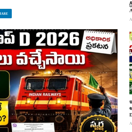
గ
A
HARE
A
ఇ
ఆ
D
A