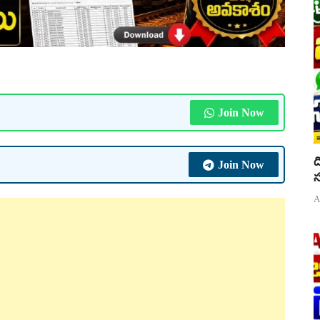
Join Now
ద
Join Now
స
A