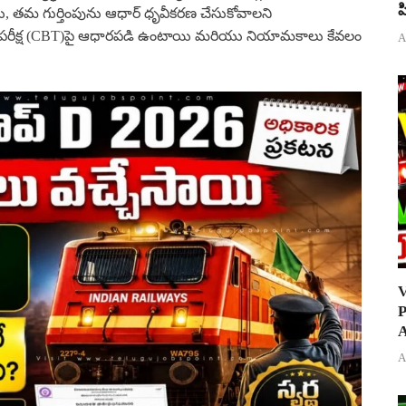
ప
, తమ గుర్తింపును ఆధార్ ధృవీకరణ చేసుకోవాలని
 పరీక్ష (CBT)పై ఆధారపడి ఉంటాయి మరియు నియామకాలు కేవలం
A
V
P
A
A