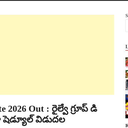
S
26 Out : రైల్వే గ్రూప్ డి
ా షెడ్యూల్ విడుదల
R