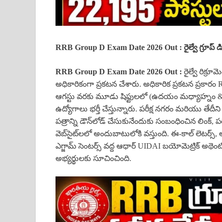
RRB Group D Exam Date 2026 Out : రైల్వే గ్రూప్ డ
RRB Group D Exam Date 2026 Out :
రైల్వే రిక్రూమ
అధికారికంగా ప్రకటన చేశారు. అధికారిక ప్రకటన ప్రకారం
ఆగస్టు వరకు మూడు షిఫ్టులలో (ఉదయం మధ్యాహ్నం & సా
ఉద్యోగాలు భర్తీ చేస్తున్నారు. పరీక్ష నగరం మరియు తేద
పత్రాన్ని డౌన్‌లోడ్ చేసుకునేందుకు సంబంధించిన లింక్, 
వెబ్‌సైట్‌లలో అందుబాటులోకి వస్తుంది. ఈ-కాల్ లెటర్స్, అ
ఎగ్జామ్ సెంటర్స్ వద్ద ఆధార్ UIDAI బయోమెట్రిక్ అథెం
అభ్యర్థులకు సూచించింది.