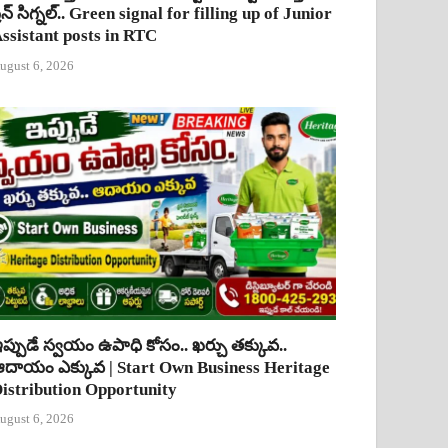
్రీన్ సిగ్నల్.. Green signal for filling up of Junior
ssistant posts in RTC
ugust 6, 2026
ప్పుడే స్వయం ఉపాధి కోసం.. ఖర్చు తక్కువ..
దాయం ఎక్కువ | Start Own Business Heritage
istribution Opportunity
ugust 6, 2026