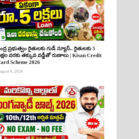
ేంద్ర ప్రభుత్వం రైతులకు గుడ్ న్యూస్.. రైతులకు 5
క్షల వరకు తక్కువ వడ్డీతో రుణాలు | Kisan Credit
ard Scheme 2026
ugust 6, 2026