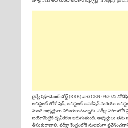
జూలై 31వ తేదీ నుంచి అధికార వెబ్సైట్లో rrbapply.gov.in 
రైల్వే రిక్రూమెంట్ బోర్డ్ (RRB) వారి CEN 09/2025 నోటిఫ
అసిస్టెంట్ లోకో షెడ్, అసిస్టెంట్ ఆపరేషన్ మరియు అసిస్ట
మంది అభ్యర్థులు హాజరుకానున్నారు. పరీక్షా హాలులోకి ప
బయోమెట్రిక్ ధృవీకరణ జరుగుతుంది. అభ్యర్థులు తమ ఒరిజి
తీసుకురావాలి. పరీక్షా కేంద్రంలోకి సులభంగా ప్రవేశించడ