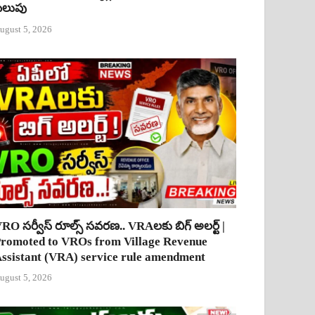
ిలుపు
ugust 5, 2026
RO సర్వీస్ రూల్స్ సవరణ.. VRAలకు బిగ్ అలర్ట్ |
romoted to VROs from Village Revenue
ssistant (VRA) service rule amendment
ugust 5, 2026