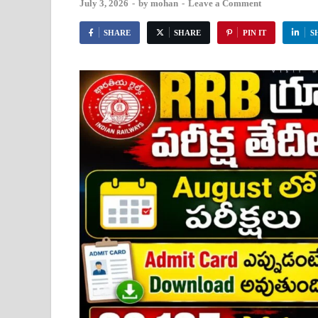
July 3, 2026
-
by
mohan
-
Leave a Comment
SHARE
SHARE
PIN IT
S