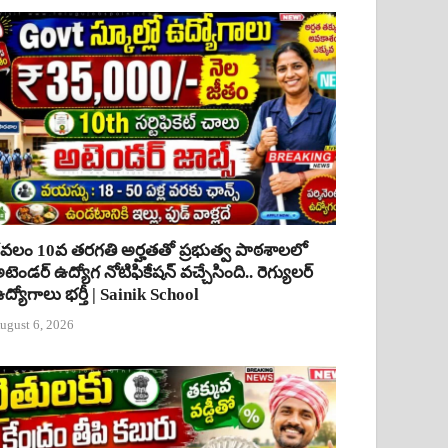
ేవలం 10వ తరగతి అర్హతతో ప్రభుత్వ పాఠశాలలో
టెండర్ ఉద్యోగ నోటిఫికేషన్ వచ్చేసింది.. రెగ్యులర్
ద్యోగాలు భర్తీ | Sainik School
ugust 6, 2026