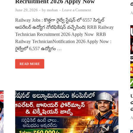
Recruitment 2026 Apply Now
ద
June 29, 2026
-
by
mohan
-
Leave a Comment
A
Railway Jobs : కొత్తగా రైల్వే స్టేషన్ లో 6557 సిగ్నల్
ఆపరేటర్ ఉద్యోగ నోటిఫికేషన్ వచ్చేసింది| RRB Railway
Technician Recruitment 2026 Apply Now RRB
Railway TechnicianNotification 2026 Apply Now :
రైల్వేలో 6,557 ఉద్యోగం …
READ MORE
U
చ
చ
A