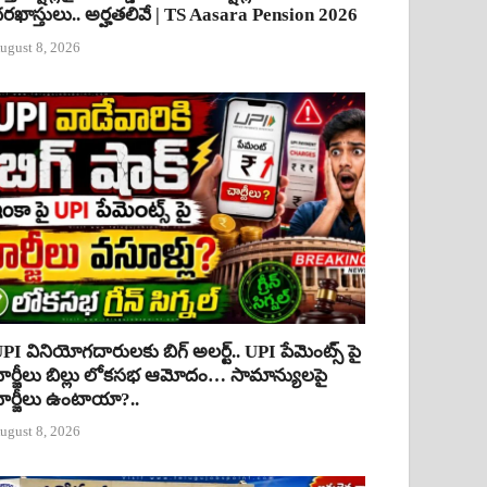
రఖాస్తులు.. అర్హతలివే | TS Aasara Pension 2026
ugust 8, 2026
PI వినియోగదారులకు బిగ్ అలర్ట్.. UPI పేమెంట్స్ పై
ార్జీలు బిల్లు లోకసభ ఆమోదం… సామాన్యులపై
ార్జీలు ఉంటాయా?..
ugust 8, 2026