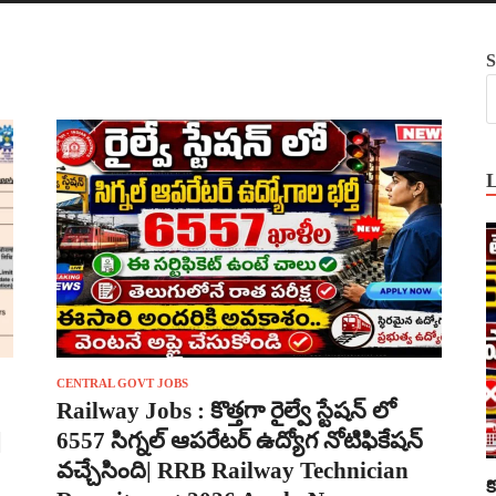
S
CENTRAL GOVT JOBS
Railway Jobs : కొత్తగా రైల్వే స్టేషన్ లో
|
6557 సిగ్నల్ ఆపరేటర్ ఉద్యోగ నోటిఫికేషన్
వచ్చేసింది| RRB Railway Technician
క