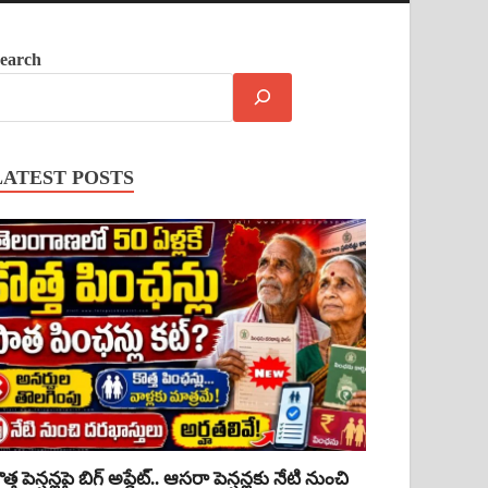
earch
LATEST POSTS
ొత్త పెన్షన్లపై బిగ్ అప్డేట్.. ఆసరా పెన్షన్లకు నేటి నుంచి