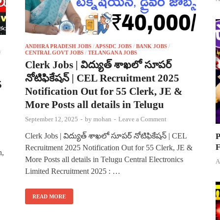
ANDHRA PRADESH JOBS
/
APSSDC JOBS
/
BANK JOBS
/
/
CENTRAL GOVT JOBS
/
TELANGANA JOBS
Clerk Jobs | విద్యుత్ శాఖలో సూపర్
నోటిఫికేషన్ | CEL Recruitment 2025
5
Notification Out for 55 Clerk, JE &
More Posts all details in Telugu
September 12, 2025
-
by
mohan
-
Leave a Comment
P
Clerk Jobs | విద్యుత్ శాఖలో సూపర్ నోటిఫికేషన్ | CEL
F
Recruitment 2025 Notification Out for 55 Clerk, JE &
n,
More Posts all details in Telugu Central Electronics
A
Limited Recruitment 2025 : …
READ MORE