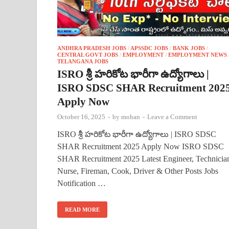
ANDHRA PRADESH JOBS
/
APSSDC JOBS
/
BANK JOBS
/
CENTRAL GOVT JOBS
/
EMPLOYMENT
/
EMPLOYMENT NEWS
TELANGANA JOBS
ISRO శ్రీ హరికోట భారీగా ఉద్యోగాలు |
ISRO SDSC SHAR Recruitment 202
Apply Now
October 16, 2025
-
by
mohan
-
Leave a Comment
ISRO శ్రీ హరికోట భారీగా ఉద్యోగాలు | ISRO SDSC
SHAR Recruitment 2025 Apply Now ISRO SDSC
SHAR Recruitment 2025 Latest Engineer, Technicia
Nurse, Fireman, Cook, Driver & Other Posts Jobs
Notification …
READ MORE