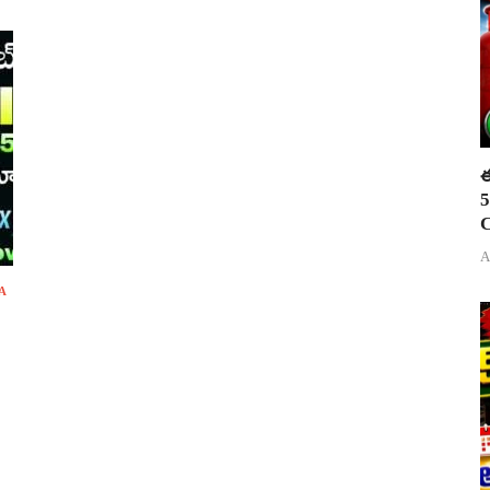
ఈ
5
C
A
A