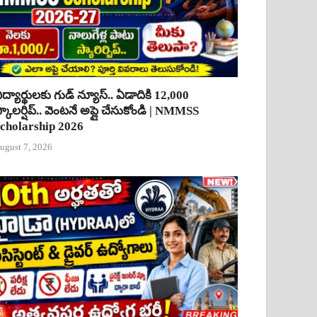
ిద్యార్థులకు గుడ్ న్యూస్.. ఏడాదికి 12,000
్కాలర్షిప్.. వెంటనే అప్లై చేసుకోండి | NMMSS
cholarship 2026
ugust 7, 2026