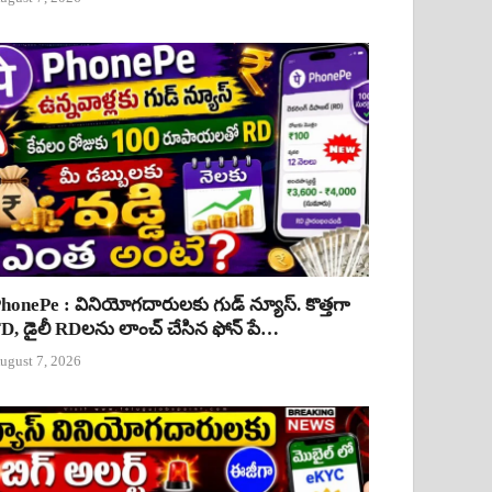
honePe : వినియోగదారులకు గుడ్ న్యూస్. కొత్తగా
D, డైలీ RDలను లాంచ్ చేసిన ఫోన్ పే…
ugust 7, 2026