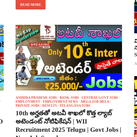
READ MORE
వ
స
S
A
ANDHRA PRADESH JOBS
/
BANK JOBS
/
CENTRAL GOVT JOBS
/
/
EMPLOYMENT
/
EMPLOYMENT NEWS
/
MEGA JOB MELA
/
PRIVATE JOBS
/
RESULTS
/
TELANGANA JOBS
10th అర్హతతో అటవీ శాఖలో కొత్త ల్యాబ్
RO
అటెండంట్ నోటిఫికేషన్ | WII
Recruitment 2025 Telugu | Govt Jobs |