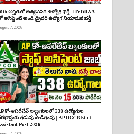
0th అర్హతతో అత్యవసర ఉద్యోగ భర్తీ.. HYDRAA
ో అసిస్టెంట్ అండ్ డ్రైవర్ ఉద్యోగ నియామక భర్తీ
ugust 7, 2026
P కో-ఆపరేటివ్ బ్యాంకులలో 338 ఉద్యోగుల
రఖాస్తుకు గడువు పొడిగింపు | AP DCCB Staff
ssistant Post 2026
ugust 7, 2026