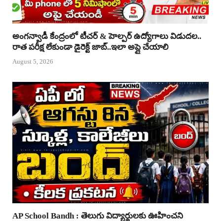
అంగన్వాడీ కేంద్రంలో టీచర్ & హెల్పర్ ఉద్యోగాలు విడుదల..
రాత పరీక్ష లేకుండా డైరెక్ట్ జాబ్..ఇలా అప్లై చేయాలి
August 5, 2026
AP School Bandh : తెలుగు విద్యార్థులకు ఊహించని