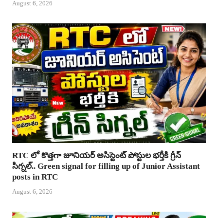
August 6, 2026
RTC లో కొత్తగా జూనియర్ అసిస్టెంట్ పోస్టుల భర్తీకి గ్రీన్
సిగ్నల్.. Green signal for filling up of Junior Assistant
posts in RTC
August 6, 2026