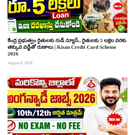
కేంద్ర ప్రభుత్వం రైతులకు గుడ్ న్యూస్.. రైతులకు 5 లక్షల వరకు
తక్కువ వడ్డీతో రుణాలు | Kisan Credit Card Scheme
2026
August 6, 2026