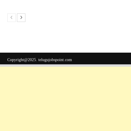
Copyright@2025.
telugujobspoint.com