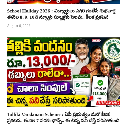
School Holiday 2026 : విద్యార్థులు ఎగిరి గంతేసే శుభవార్త.
ఈనెల 8, 9, 10న స్కూళ్లు స్కూళ్లకు సెలవు.. కీలక ప్రకటన
August 6, 2026
Talliki Vandanam Scheme : ఏపీ ప్రభుత్వం మరో కీలక
ప్రకటన.. ఈనెల 7 వరకు ఛాన్స్.. ఈ చిన్న పని చేస్తే సరిపోతుంది