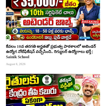
కేవలం 10వ తరగతి అర్హతతో ప్రభుత్వ పాఠశాలలో అటెండర్
ఉద్యోగ నోటిఫికేషన్ వచ్చేసింది.. రెగ్యులర్ ఉద్యోగాలు భర్తీ |
Sainik School
August 6, 2026