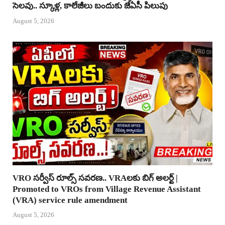
సెలవు.. స్కూళ్ల, కాలేజీలు బందుకు జేఏసీ పిలుపు
August 5, 2026
VRO సర్వీస్ రూల్స్ సవరణ.. VRAలకు బిగ్ అలర్ట్ |
Promoted to VROs from Village Revenue Assistant
(VRA) service rule amendment
August 5, 2026