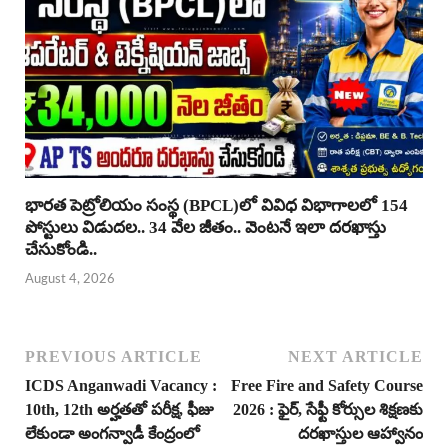
భారత పెట్రోలియం సంస్థ (BPCL)లో వివిధ విభాగాలలో 154
పోస్టులు విడుదల.. 34 వేల జీతం.. వెంటనే ఇలా దరఖాస్తు
చేసుకోండి..
August 4, 2026
PREVIOUS ARTICLE
NEXT ARTICLE
ICDS Anganwadi Vacancy :
Free Fire and Safety Course
10th, 12th అర్హతతో పరీక్ష, ఫీజు
2026 : ఫైర్, సేఫ్టీ కోర్సుల శిక్షణకు
లేకుండా అంగన్వాడీ కేంద్రంలో
దరఖాస్తుల ఆహ్వానం