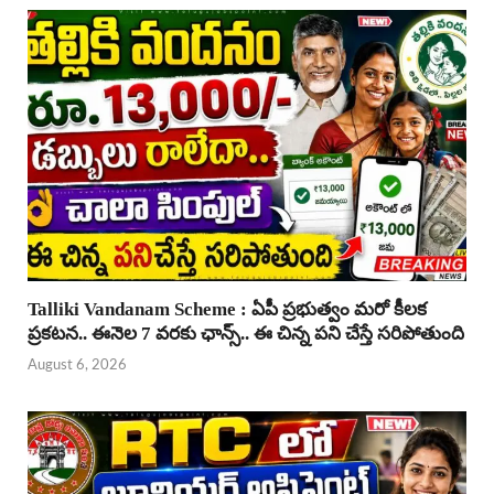
Talliki Vandanam Scheme : ఏపీ ప్రభుత్వం మరో కీలక
ప్రకటన.. ఈనెల 7 వరకు ఛాన్స్.. ఈ చిన్న పని చేస్తే సరిపోతుంది
August 6, 2026