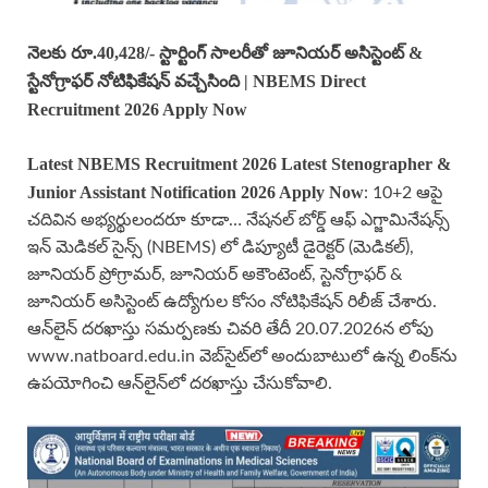
నెలకు రూ.40,428/- స్టార్టింగ్ సాలరీతో
జూనియర్ అసిస్టెంట్ &
స్టేనోగ్రాఫర్ నోటిఫికేషన్ వచ్చేసింది
|
NBEMS Direct
Recruitment 2026
Apply Now
Latest NBEMS Recruitment 2026 Latest Stenographer &
Junior Assistant Notification 2026 Apply Now
: 10+2 ఆపై
చదివిన అభ్యర్థులందరూ కూడా… నేషనల్ బోర్డ్ ఆఫ్ ఎగ్జామినేషన్స్
ఇన్ మెడికల్ సైన్స్ (NBEMS) లో డిప్యూటీ డైరెక్టర్ (మెడికల్),
జూనియర్ ప్రోగ్రామర్, జూనియర్ అకౌంటెంట్, స్టెనోగ్రాఫర్ &
జూనియర్ అసిస్టెంట్ ఉద్యోగుల కోసం నోటిఫికేషన్ రిలీజ్ చేశారు.
ఆన్‌లైన్ దరఖాస్తు సమర్పణకు చివరి తేదీ 20.07.2026న లోపు
www.natboard.edu.in వెబ్‌సైట్‌లో అందుబాటులో ఉన్న లింక్‌ను
ఉపయోగించి ఆన్‌లైన్‌లో దరఖాస్తు చేసుకోవాలి.