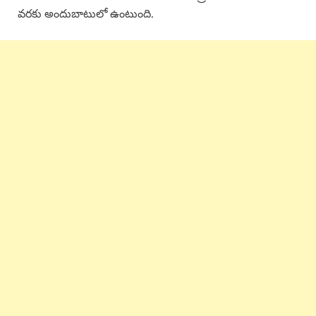
వరకు అందుబాటులో ఉంటుంది.