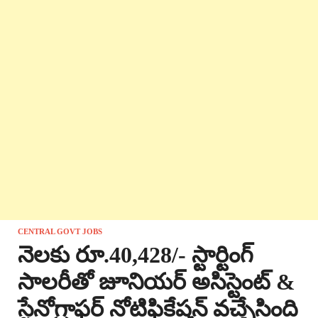
CENTRAL GOVT JOBS
నెలకు రూ.40,428/- స్టార్టింగ్
సాలరీతో జూనియర్ అసిస్టెంట్ &
స్టేనోగ్రాఫర్ నోటిఫికేషన్ వచ్చేసింది