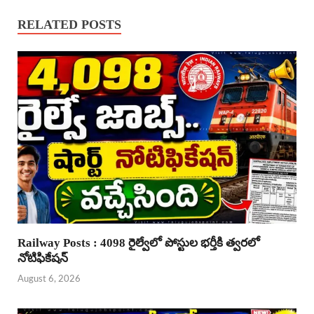
RELATED POSTS
Railway Posts : 4098 రైల్వేలో పోస్టుల భర్తీకి త్వరలో
నోటిఫికేషన్
August 6, 2026