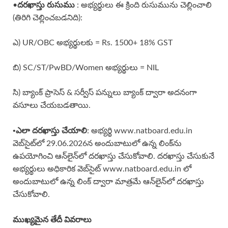
దరఖాస్తు రుసుము
•
: అభ్యర్థులు ఈ క్రింది రుసుమును చెల్లించాలి
(తిరిగి చెల్లించబడనిది):
ఎ) UR/OBC అభ్యర్థులకు = Rs. 1500+ 18% GST
బి) SC/ST/PwBD/Women అభ్యర్థులు = NIL
సి) బ్యాంక్ ప్రాసెస్ & సర్వీస్ పన్నులు బ్యాంక్ ద్వారా అదనంగా
వసూలు చేయబడతాయి.
•
ఎలా దరఖాస్తు చేయాలి
: అభ్యర్థి www.natboard.edu.in
వెబ్‌సైట్‌లో 29.06.2026న అందుబాటులో ఉన్న లింక్‌ను
ఉపయోగించి ఆన్‌లైన్‌లో దరఖాస్తు చేసుకోవాలి. దరఖాస్తు చేసుకునే
అభ్యర్థులు అధికారిక వెబ్‌సైట్ www.natboard.edu.in లో
అందుబాటులో ఉన్న లింక్ ద్వారా మాత్రమే ఆన్‌లైన్‌లో దరఖాస్తు
చేసుకోవాలి.
ముఖ్యమైన తేదీ వివరాలు