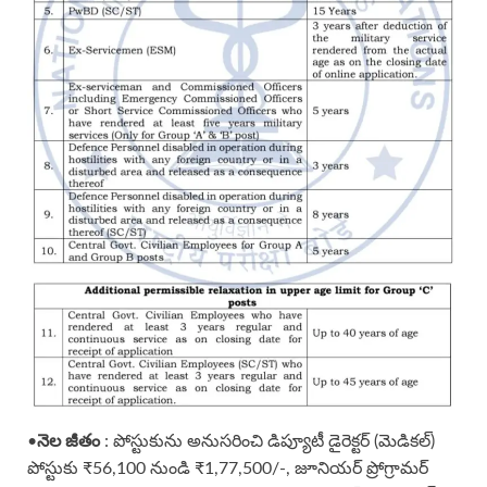
నెల జీతం
•
: పోస్టుకును అనుసరించి డిప్యూటీ డైరెక్టర్ (మెడికల్)
పోస్టుకు ₹56,100 నుండి ₹1,77,500/-, జూనియర్ ప్రోగ్రామర్