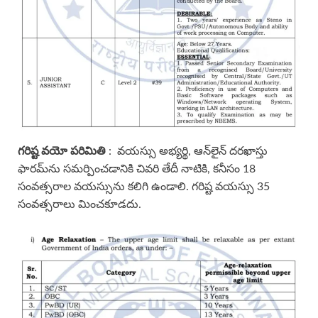
గరిష్ట వయో పరిమితి
: వయస్సు అభ్యర్థి, ఆన్‌లైన్ దరఖాస్తు
ఫారమ్‌ను సమర్పించడానికి చివరి తేదీ నాటికి, కనీసం 18
సంవత్సరాల వయస్సును కలిగి ఉండాలి. గరిష్ట వయస్సు 35
సంవత్సరాలు మించకూడదు.