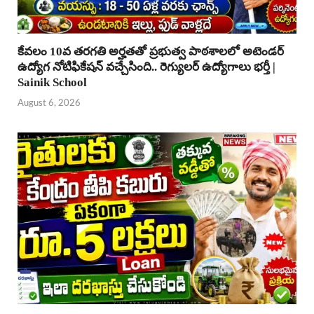
కేవలం 10వ తరగతి అర్హతతో ప్రభుత్వ పాఠశాలలో అటెండర్
ఉద్యోగ నోటిఫికేషన్ వచ్చేసింది.. రెగ్యులర్ ఉద్యోగాలు భర్తీ |
Sainik School
August 6, 2026