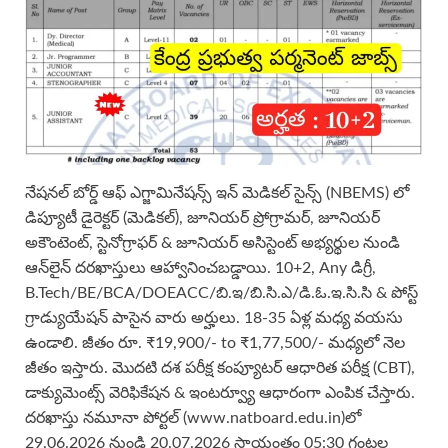
నేషనల్ బోర్డ్ ఆఫ్ ఎగ్జామినేషన్స్ ఇన్ మెడికల్ సైన్స్ (NBEMS) లో
డిప్యూటీ డైరెక్టర్ (మెడికల్), జూనియర్ ప్రోగ్రామర్, జూనియర్
అకౌంటెంట్, స్టెనోగ్రాఫర్ & జూనియర్ అసిస్టెంట్ అభ్యర్థుల నుండి
ఆన్‌లైన్ దరఖాస్తులు ఆహ్వానించబడ్డాయి. 10+2, Any డిగ్రీ,
B.Tech/BE/BCA/DOEACC/బి.ఇ/బి.సి.ఎ/డి.ఓ.ఇ.సి.సి & పోస్ట్
గ్రాడ్యుయేషన్ పాసైన వారు అర్హులు. 18-35 ఏళ్ల మధ్య వయసు
ఉండాలి. జీతం రూ. ₹19,900/- to ₹1,77,500/- మధ్యలో నెల
జీతం ఇస్తారు. మొదటి దశ పరీక్ష కంప్యూటర్ ఆధారిత పరీక్ష (CBT),
డాక్యుమెంట్స్ వెరిఫికేషన & ఇంటర్వ్యూ ఆధారంగా ఎంపిక చేస్తారు.
దరఖాస్తు నమూనా పోర్టల్ (www.natboard.edu.in)లో
29.06.2026 నుండి 20.07.2026 సాయంత్రం 05:30 గంటల