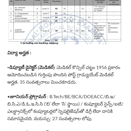
విద్యా అర్హత :
•
డిప్యూటీ డైరెక్టర్ (మెడికల్)
:మెడికల్ కౌన్సిల్ చట్టం 1956 ప్రకారం
ఆమోదించబడిన గుర్తింపు పొందిన పోస్ట్ గ్రాడ్యుయేట్ మెడికల్
అర్హత. 35 సంవత్సరాలు మించకూడదు.
జూనియర్ ప్రోగ్రామర్
•
: B.Tech/BE/BCA/DOEACC/బి.ఇ/
బి.సి.ఎ/డి.ఓ.ఇ.సి.సి (‘బి’ లేదా ‘సి’ స్థాయి) / కంప్యూటర్ సైన్స్/ఐటి/
ఎలక్ట్రానిక్స్‌లో కంప్యూటర్లలో స్పెషలైజేషన్‌తో డిగ్రీ లేదా దానికి
సమానమైనది. వయస్సు: 27 సంవత్సరాల లోపు.