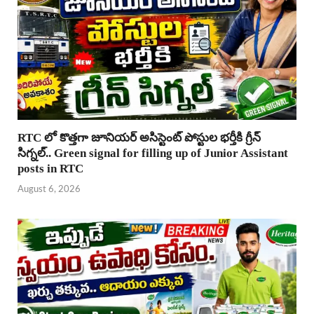
RTC లో కొత్తగా జూనియర్ అసిస్టెంట్ పోస్టుల భర్తీకి గ్రీన్
సిగ్నల్.. Green signal for filling up of Junior Assistant
posts in RTC
August 6, 2026