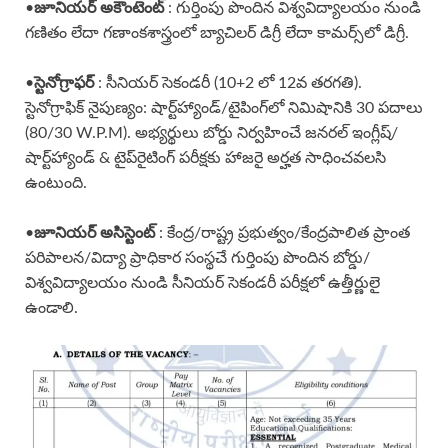
జూనియర్ అకౌంటెంట్
•
: గుర్తింపు పొందిన విశ్వవిద్యాలయం నుండి
గణితం లేదా గణాంకశాస్త్రంలో బ్యాచిలర్ డిగ్రీ లేదా కామర్స్‌లో డిగ్రీ.
స్టెనోగ్రాఫర్
•
: సీనియర్ సెకండరీ (10+2 లో 12వ తరగతి).
స్టెనోగ్రాఫిక్ నైపుణ్యం: షార్ట్‌హ్యాండ్/టైపింగ్‌లో నిమిషానికి 30 పదాలు
(80/30 W.P.M). అభ్యర్థులు బోర్డు నిర్వహించే జనరల్ ఇంగ్లీష్/
షార్ట్‌హ్యాండ్ & టైప్‌రైటింగ్ పరీక్షకు హాజరై అర్హత సాధించవలసి
ఉంటుంది.
జూనియర్ అసిస్టెంట్
•
: కేంద్ర/రాష్ట్ర ప్రభుత్వం/కేంద్రపాలిత ప్రాంత
పరిపాలన/విద్యా ప్రాధికార సంస్థచే గుర్తింపు పొందిన బోర్డు/
విశ్వవిద్యాలయం నుండి సీనియర్ సెకండరీ పరీక్షలో ఉత్తీర్ణులై
ఉండాలి.