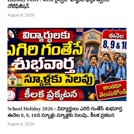
నోటిఫికేషన్
August 6, 2026
School Holiday 2026 : విద్యార్థులు ఎగిరి గంతేసే శుభవార్త.
ఈనెల 8, 9, 10న స్కూళ్లు స్కూళ్లకు సెలవు.. కీలక ప్రకటన
August 6, 2026