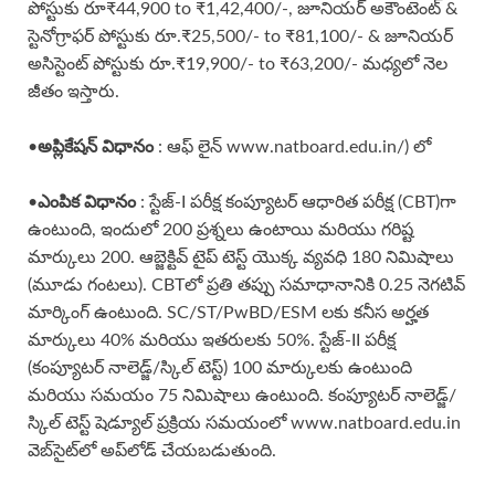
పోస్టుకు రూ₹44,900 to ₹1,42,400/-, జూనియర్ అకౌంటెంట్ &
స్టెనోగ్రాఫర్ పోస్టుకు రూ.₹25,500/- to ₹81,100/- & జూనియర్
అసిస్టెంట్ పోస్టుకు రూ.₹19,900/- to ₹63,200/- మధ్యలో నెల
జీతం ఇస్తారు.
అప్లికేషన్ విధానం
•
: ఆఫ్ లైన్ www.natboard.edu.in/) లో
ఎంపిక విధానం
•
: స్టేజ్-I పరీక్ష కంప్యూటర్ ఆధారిత పరీక్ష (CBT)గా
ఉంటుంది, ఇందులో 200 ప్రశ్నలు ఉంటాయి మరియు గరిష్ట
మార్కులు 200. ఆబ్జెక్టివ్ టైప్ టెస్ట్ యొక్క వ్యవధి 180 నిమిషాలు
(మూడు గంటలు). CBTలో ప్రతి తప్పు సమాధానానికి 0.25 నెగటివ్
మార్కింగ్ ఉంటుంది. SC/ST/PwBD/ESM లకు కనీస అర్హత
మార్కులు 40% మరియు ఇతరులకు 50%. స్టేజ్-II పరీక్ష
(కంప్యూటర్ నాలెడ్జ్/స్కిల్ టెస్ట్) 100 మార్కులకు ఉంటుంది
మరియు సమయం 75 నిమిషాలు ఉంటుంది. కంప్యూటర్ నాలెడ్జ్/
స్కిల్ టెస్ట్ షెడ్యూల్ ప్రక్రియ సమయంలో www.natboard.edu.in
వెబ్‌సైట్‌లో అప్‌లోడ్ చేయబడుతుంది.