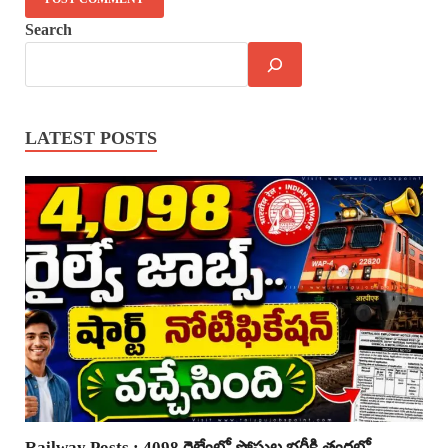
Search
LATEST POSTS
Railway Posts : 4098 రైల్వేలో పోస్టుల భర్తీకి త్వరలో