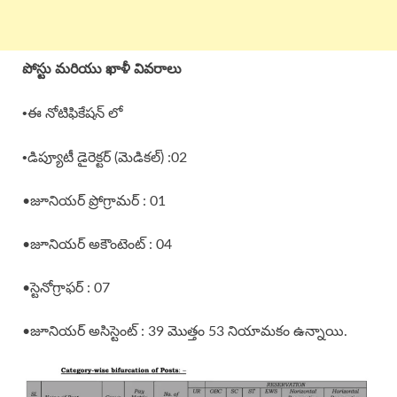
పోస్టు మరియు ఖాళీ వివరాలు
•
ఈ నోటిఫికేషన్ లో
•
డిప్యూటీ డైరెక్టర్ (మెడికల్) :02
•జూనియర్ ప్రోగ్రామర్ : 01
•జూనియర్ అకౌంటెంట్ : 04
•స్టెనోగ్రాఫర్ : 07
•జూనియర్ అసిస్టెంట్ : 39 మొత్తం 53 నియామకం ఉన్నాయి.