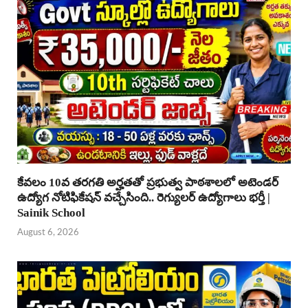
కేవలం 10వ తరగతి అర్హతతో ప్రభుత్వ పాఠశాలలో అటెండర్
ఉద్యోగ నోటిఫికేషన్ వచ్చేసింది.. రెగ్యులర్ ఉద్యోగాలు భర్తీ |
Sainik School
August 6, 2026