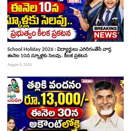
School Holiday 2026 : విద్యార్థులు ఎగిరిగంతేసే వార్త.
ఈనెల 10న స్కూళ్లకు సెలవు.. కీలక ప్రకటన
August 9, 2026