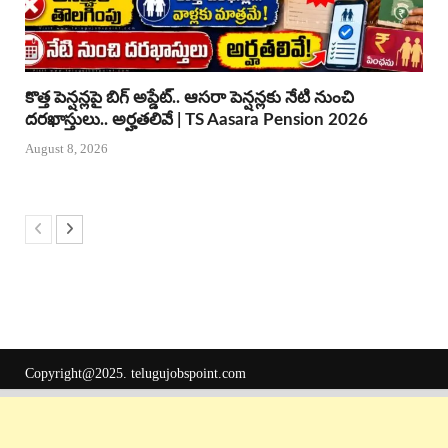
కొత్త పెన్షన్లపై బిగ్ అప్డేట్.. ఆసరా పెన్షన్లకు నేటి నుంచి
దరఖాస్తులు.. అర్హతలివే | TS Aasara Pension 2026
August 8, 2026
Copyright@2025.
telugujobspoint.com