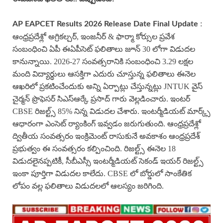
:
AP EAPCET Results
2026 Release Date Final Update
ఆంధ్రప్రదేశ్లో అగ్రికల్చర్, ఇంజనీర్ & ఫార్మా కోర్సుల ప్రవేశ
సంబంధించి ఏపీ ఈఏపీసెట్ ఫలితాలు జూన్ 30 లోగా విడుదల
కానున్నాయి. 2026-27 సంవత్సరానికి సంబంధించి 3.29 లక్షల
మంది విద్యార్థులు ఆసక్తిగా ఎదురు చూస్తున్న ఫలితాలు ఈనెల
ఆఖరిలో ప్రకటించేందుకు అన్ని ఏర్పాట్లు చేస్తున్నట్లు JNTUK వైస్
చైర్మన్ ప్రొఫెసర్ సిఎస్ఆర్కే ప్రసాద్ గారు వెల్లడించారు. ఇంటర్
CBSE రిజల్ట్స్ 85% నిన్న విడుదల చేశారు. ఇంటర్మీడియట్ మార్క్స్
ఆధారంగా ఎంసెట్ ర్యాంకింగ్ ఇవ్వడం జరుగుతుంది. ఆంధ్రప్రదేశ్లో
ద్వితీయ సంవత్సరం ఇంక్రిమెంట్ రాసుకునే అవకాశం ఆంధ్రప్రదేశ్
ప్రభుత్వం ఈ సంవత్సరం కల్పించింది. రిజల్ట్స్ ఈనెల 18
విడుదలైనప్పటికీ, సీబీఎస్సీ ఇంటర్మీడియట్ సెకండ్ ఇయర్ రిజల్ట్స్
ఇంకా పూర్తిగా విడుదల కాలేదు. CBSE లో బోర్డులో సాంకేతిక
లోపం వల్ల ఫలితాలు విడుదలలో ఆలస్యం జరిగింది.