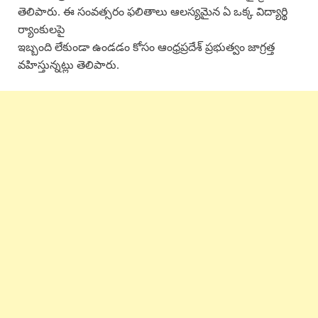
తెలిపారు. ఈ సంవత్సరం ఫలితాలు ఆలస్యమైన ఏ ఒక్క విద్యార్థి
ర్యాంకులపై
ఇబ్బంది లేకుండా ఉండడం కోసం ఆంధ్రప్రదేశ్ ప్రభుత్వం జాగ్రత్త
వహిస్తున్నట్లు తెలిపారు.