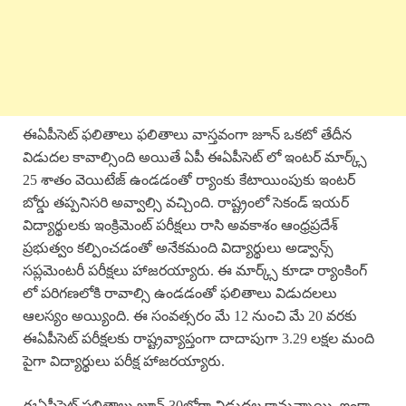
ఈఏపీసెట్ ఫలితాలు ఫలితాలు వాస్తవంగా జూన్ ఒకటో తేదీన
విడుదల కావాల్సింది అయితే ఏపీ ఈఏపీసెట్ లో ఇంటర్ మార్క్స్
25 శాతం వెయిటేజ్ ఉండడంతో ర్యాంకు కేటాయింపుకు ఇంటర్
బోర్డు తప్పనిసరి అవ్వాల్సి వచ్చింది. రాష్ట్రంలో సెకండ్ ఇయర్
విద్యార్థులకు ఇంక్రిమెంట్ పరీక్షలు రాసి అవకాశం ఆంధ్రప్రదేశ్
ప్రభుత్వం కల్పించడంతో అనేకమంది విద్యార్థులు అడ్వాన్స్
సప్లమెంటరీ పరీక్షలు హాజరయ్యారు. ఈ మార్క్స్ కూడా ర్యాంకింగ్
లో పరిగణలోకి రావాల్సి ఉండడంతో ఫలితాలు విడుదలలు
ఆలస్యం అయ్యింది. ఈ సంవత్సరం మే 12 నుంచి మే 20 వరకు
ఈఏపీసెట్ పరీక్షలకు రాష్ట్రవ్యాప్తంగా దాదాపుగా 3.29 లక్షల మంది
పైగా విద్యార్థులు పరీక్ష హాజరయ్యారు.
ఈఏపీసెట్ ఫలితాలు జూన్ 30లోగా విడుదల కానున్నాయి. ఇంకా