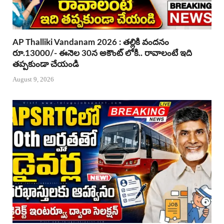
AP Thalliki Vandanam 2026 : తల్లికి వందనం
రూ.13000/- ఈనెల 30న అకౌంట్ లోకి.. రావాలంటే ఇది
తప్పకుండా చేయండి
August 9, 2026