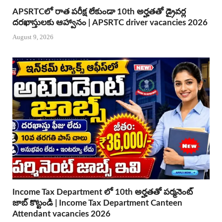
APSRTCలో రాత పరీక్ష లేకుండా 10th అర్హతతో డ్రైవర్ల
దరఖాస్తులకు ఆహ్వానం | APSRTC driver vacancies 2026
August 9, 2026
Income Tax Department లో 10th అర్హతతో పర్మనెంట్
జాబ్ కొట్టండి | Income Tax Department Canteen
Attendant vacancies 2026