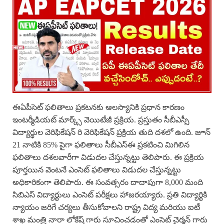
ఈఏపీసెట్ ఫలితాలు ప్రకటనకు ఆలస్యానికి ప్రధాన కారణం
ఇంటర్మీడియట్ మార్క్స్ వెయిటేజీ ప్రక్రియ. ప్రస్తుతం సీబీఎస్సీ
విద్యార్థుల వెరిఫికేషన్ రి వెరిఫికేషన్ ప్రక్రియ తుది దశలో ఉంది. జూన్
21 నాటికి 85% పైగా ఫలితాలు సీబీఎస్ఈ ప్రకటించి మిగిలిన
ఫలితాలు దశలవారీగా విడుదల చేస్తున్నట్టు తెలిపారు. ఈ ప్రక్రియ
పూర్తయిన వెంటనే ఎంసెట్ ఫలితాలు విడుదల చేస్తున్నట్టు
అధికారికంగా తెలిపారు. ఈ సంవత్సరం దాదాపుగా 8,000 మంది
సిబిఎస్ విద్యార్థులు ఎంసెట్ పరీక్షలు హాజరయ్యారు. ప్రతి విద్యార్థికి
న్యాయం జరిగే చర్యలు తీసుకోవాలని రాష్ట్ర విద్య మరియు ఐటీ
శాఖ మంత్రి నారా లోకేష్ గారు సూచించడంతో ఎంసెట్ చైర్మన్ గారు