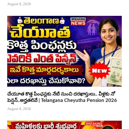
August 8, 2026
చేయూత కొత్త పింఛన్లకు నేటి నుంచి దరఖాస్తులు.. వీళ్లకు నో
పెన్షన్..అర్హతలివే | Telangana Cheyutha Pension 2026
August 8, 2026