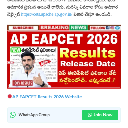
అధికారిక ప్రకటన అయితే రాలేదు. మరిన్ని వివరాల కోసం అధికార
వెబ్సైట్
https://cets.apsche.ap.gov.in/
విజిట్ చేస్తూ ఉండండి.
AP EAPCET Results 2026 Website
Join Now
WhatsApp Group