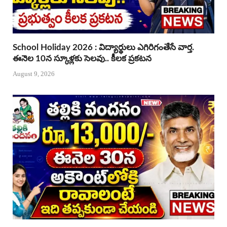
School Holiday 2026 : విద్యార్థులు ఎగిరిగంతేసే వార్త.
ఈనెల 10న స్కూళ్లకు సెలవు.. కీలక ప్రకటన
August 9, 2026