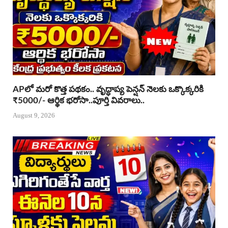
APలో మరో కొత్త పథకం.. వృద్ధాప్య పెన్షన్ నెలకు ఒక్కొక్కరికి
₹5000/- ఆర్థిక భరోసా..పూర్తి వివరాలు..
August 9, 2026