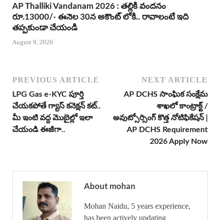
AP Thalliki Vandanam 2026 : తల్లికి వందనం
రూ.13000/- ఈనెల 30న అకౌంట్ లోకి.. రావాలంటే ఇది
తప్పకుండా చేయండి
August 9, 2026
PREVIOUS ARTICLE
NEXT ARTICLE
LPG Gas e-KYC పూర్తి
AP DCHS సాంఘిక సంక్షేమ
చేయకపోతే గ్యాస్ కనెక్షన్ కట్..
శాఖలో కాంట్రాక్ట్ /
మీ ఇంటి వద్ద మొబైల్లో ఇలా
అవుట్సోర్సింగ్ కొత్త నోటిఫికేషన్ |
చేయండి ఈజీగా..
AP DCHS Requirement
2026 Apply Now
About mohan
Mohan Naidu, 5 years experience,
has been actively updating