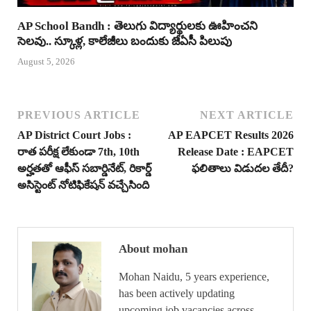
AP School Bandh : తెలుగు విద్యార్థులకు ఊహించని
సెలవు.. స్కూళ్ల, కాలేజీలు బందుకు జేఏసీ పిలుపు
August 5, 2026
PREVIOUS ARTICLE
NEXT ARTICLE
AP District Court Jobs :
AP EAPCET Results 2026
రాత పరీక్ష లేకుండా 7th, 10th
Release Date : EAPCET
అర్హతతో ఆఫీస్ సబార్డినేట్, రికార్డ్
ఫలితాలు విడుదల తేదీ?
అసిస్టెంట్ నోటిఫికేషన్ వచ్చేసింది
About mohan
Mohan Naidu, 5 years experience,
has been actively updating
upcoming job vacancies across