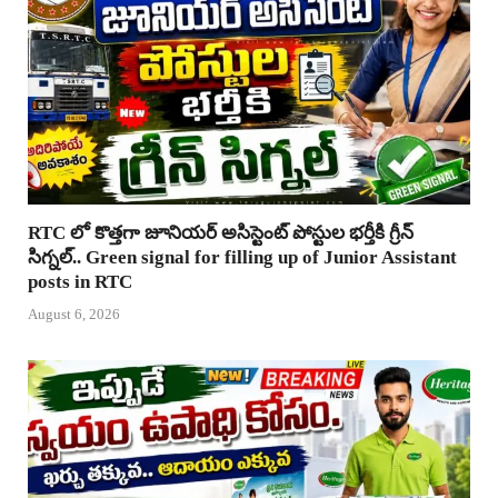
RTC లో కొత్తగా జూనియర్ అసిస్టెంట్ పోస్టుల భర్తీకి గ్రీన్
సిగ్నల్.. Green signal for filling up of Junior Assistant
posts in RTC
August 6, 2026