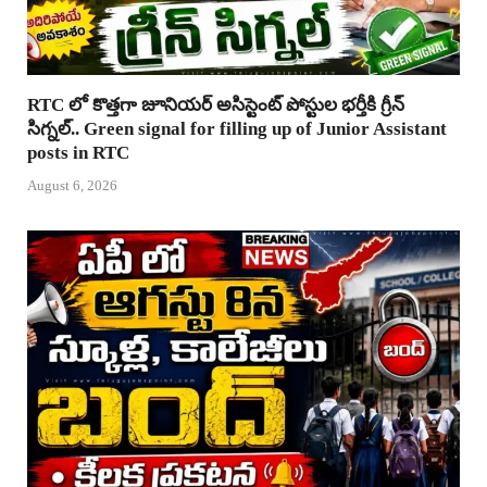
RTC లో కొత్తగా జూనియర్ అసిస్టెంట్ పోస్టుల భర్తీకి గ్రీన్
సిగ్నల్.. Green signal for filling up of Junior Assistant
posts in RTC
August 6, 2026