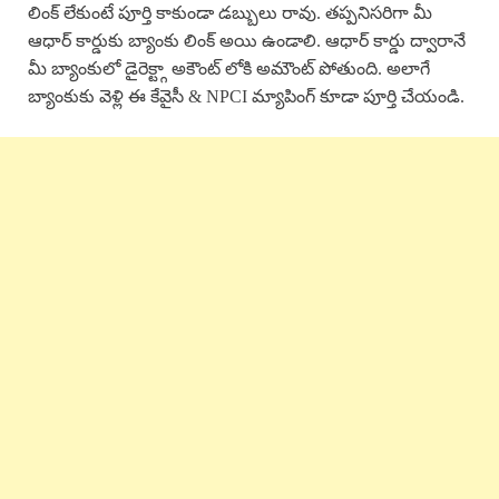
లింక్ లేకుంటే పూర్తి కాకుండా డబ్బులు రావు. తప్పనిసరిగా మీ
ఆధార్ కార్డుకు బ్యాంకు లింక్ అయి ఉండాలి. ఆధార్ కార్డు ద్వారానే
మీ బ్యాంకులో డైరెక్ట్గా అకౌంట్ లోకి అమౌంట్ పోతుంది. అలాగే
బ్యాంకుకు వెళ్లి ఈ కేవైసీ & NPCI మ్యాపింగ్ కూడా పూర్తి చేయండి.