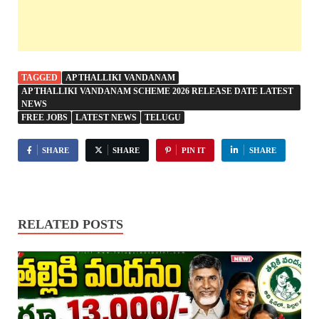
TAGGED
AP THALLIKI VANDANAM
AP THALLIKI VANDANAM SCHEME 2026 RELEASE DATE LATEST
NEWS
FREE JOBS
LATEST NEWS
TELUGU
SHARE
SHARE
PIN IT
SHARE
RELATED POSTS