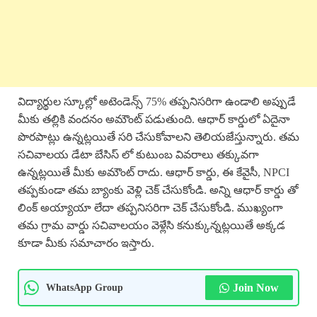
విద్యార్థుల స్కూల్లో అటెండెన్స్ 75% తప్పనిసరిగా ఉండాలి అప్పుడే
మీకు తల్లికి వందనం అమౌంట్ పడుతుంది. ఆధార్ కార్డులో ఏదైనా
పొరపాట్లు ఉన్నట్లయితే సరి చేసుకోవాలని తెలియజేస్తున్నారు. తమ
సచివాలయ డేటా బేసిస్ లో కుటుంబ వివరాలు తక్కువగా
ఉన్నట్లయితే మీకు అమౌంట్ రాదు. ఆధార్ కార్డు, ఈ కేవైసీ, NPCI
తప్పకుండా తమ బ్యాంకు వెళ్లి చెక్ చేసుకోండి. అన్ని ఆధార్ కార్డు తో
లింక్ అయ్యాయా లేదా తప్పనిసరిగా చెక్ చేసుకోండి. ముఖ్యంగా
తమ గ్రామ వార్డు సచివాలయం వెళ్లేసి కనుక్కున్నట్లయితే అక్కడ
కూడా మీకు సమాచారం ఇస్తారు.
WhatsApp Group
Join Now