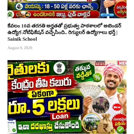
కేవలం 10వ తరగతి అర్హతతో ప్రభుత్వ పాఠశాలలో అటెండర్
ఉద్యోగ నోటిఫికేషన్ వచ్చేసింది.. రెగ్యులర్ ఉద్యోగాలు భర్తీ |
Sainik School
August 6, 2026