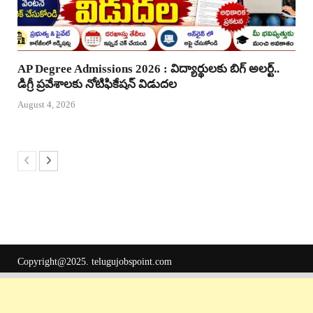
AP Degree Admissions 2026 : విద్యార్థులకు బిగ్ అలర్ట్..
డిగ్రీ ప్రవేశాలకు నోటిఫికేషన్ విడుదల
August 4, 2026
Copyright@2025.
telugujobspoint.com