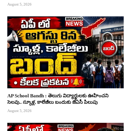
August 5, 2026
AP School Bandh : తెలుగు విద్యార్థులకు ఊహించని
సెలవు.. స్కూళ్ల, కాలేజీలు బందుకు జేఏసీ పిలుపు
August 5, 2026