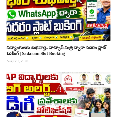
దివ్యాంగులకు శుభవార్త.. వాట్సాప్ మిత్ర ద్వారా సదరం స్లాట్
బుకింగ్ | Sadaram Slot Booking
August 5, 2026