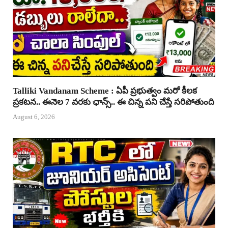
Talliki Vandanam Scheme : ఏపీ ప్రభుత్వం మరో కీలక
ప్రకటన.. ఈనెల 7 వరకు ఛాన్స్.. ఈ చిన్న పని చేస్తే సరిపోతుంది
August 6, 2026