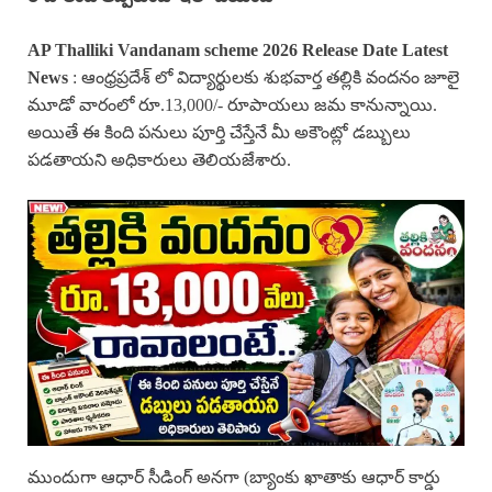
AP Thalliki Vandanam scheme 2026 Release Date Latest
News
: ఆంధ్రప్రదేశ్ లో విద్యార్థులకు శుభవార్త తల్లికి వందనం జూలై
మూడో వారంలో రూ.13,000/- రూపాయలు జమ కానున్నాయి.
అయితే ఈ కింది పనులు పూర్తి చేస్తేనే మీ అకౌంట్లో డబ్బులు
పడతాయని అధికారులు తెలియజేశారు.
ముందుగా ఆధార్ సీడింగ్ అనగా (బ్యాంకు ఖాతాకు ఆధార్ కార్డు