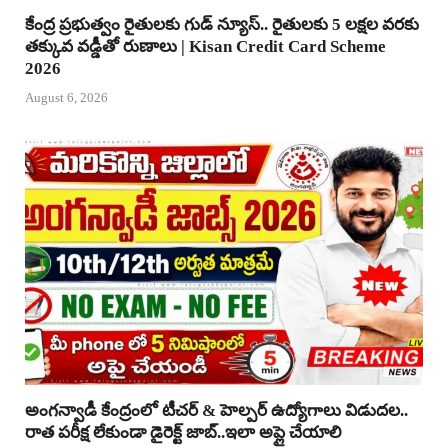
కేంద్ర ప్రభుత్వం రైతులకు గుడ్ న్యూస్.. రైతులకు 5 లక్షల వరకు
తక్కువ వడ్డీతో రుణాలు | Kisan Credit Card Scheme
2026
August 6, 2026
అంగన్వాడీ కేంద్రంలో టీచర్ & హెల్పర్ ఉద్యోగాలు విడుదల..
రాత పరీక్ష లేకుండా డైరెక్ట్ జాబ్..ఇలా అప్లై చేయాలి