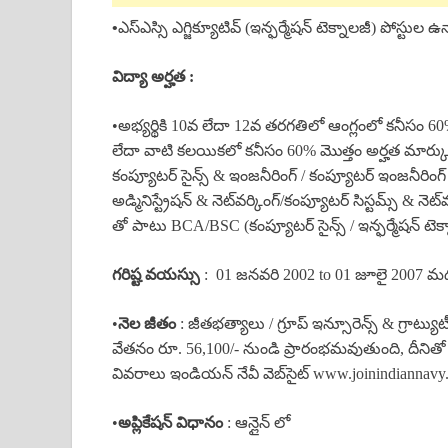
•
ఎస్ఎస్సి ఎగ్జిక్యూటివ్ (ఇన్ఫర్మేషన్ టెక్నాలజీ) పోస్టు
విద్యా అర్హత :
•అభ్యర్థికి 10వ లేదా 12వ తరగతిలో ఆంగ్లంలో కనీసం 6
లేదా వాటి కలయికలో కనీసం 60% మొత్తం అర్హత మార్కులతో
కంప్యూటర్ సైన్స్ & ఇంజనీరింగ్ / కంప్యూటర్ ఇంజనీరింగ్ / ఇన్
అడ్మినిస్ట్రేషన్ & నెట్‌వర్కింగ్/కంప్యూటర్ సిస్టమ్స్ & నెట్
తో పాటు BCA/BSC (కంప్యూటర్ సైన్స్ / ఇన్ఫర్మేషన్ టెక్
గరిష్ట వయస్సు
: 01 జనవరి 2002 to 01 జూలై 2007 మధ్
•
నెల జీతం
: జీతభత్యాలు / గ్రూప్ ఇన్సూరెన్స్ & గ్రాట్
వేతనం రూ. 56,100/- నుండి ప్రారంభమవుతుంది, దీ
వివరాలు ఇండియన్ నేవీ వెబ్‌సైట్ www.joinindianna
•
అప్లికేషన్ విధానం
: ఆన్లైన్ లో