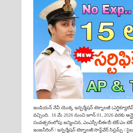
ఇండియన్ నేవీ యొక్క ఇన్ఫర్మేషన్ టెక్నాలజీ (ఎగ్జిక్యూటివ్
వచ్చింది. 16 మే 2026 నుంచి జూన్ 01, 2026 వరకు ఆన్ల
సంవత్సరంలోపు జన్మించిన, ఎంఎస్సీ/బీఈ/బీ టెక్/ఎం టెక్ (
ఇంజనీరింగ్ / ఇన్ఫర్మేషన్ టెక్నాలజీ/సాఫ్ట్‌వేర్ సిస్టమ్స్ / సై