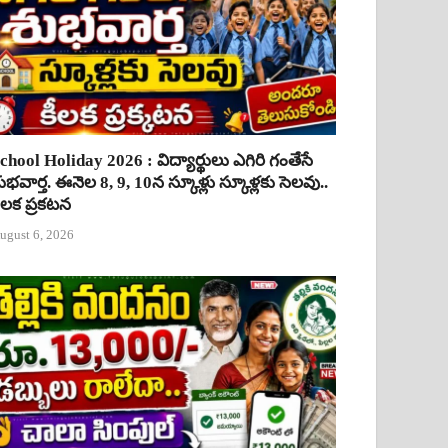
chool Holiday 2026 : విద్యార్థులు ఎగిరి గంతేసే
ుభవార్త. ఈనెల 8, 9, 10న స్కూళ్లు స్కూళ్లకు సెలవు..
ీలక ప్రకటన
ugust 6, 2026