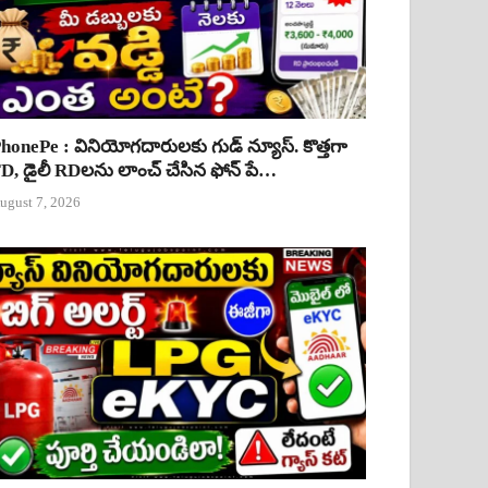
honePe : వినియోగదారులకు గుడ్ న్యూస్. కొత్తగా
D, డైలీ RDలను లాంచ్ చేసిన ఫోన్ పే…
ugust 7, 2026