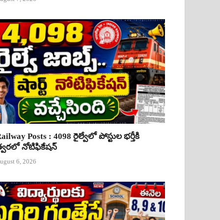
ailway Posts : 4098 రైల్వేలో పోస్టుల భర్తీకి
్వరలో నోటిఫికేషన్
ugust 6, 2026