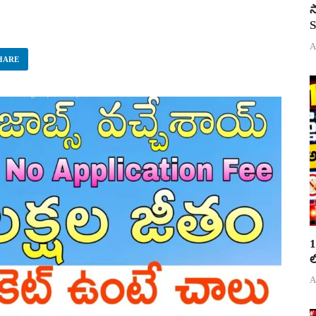
స
S
A
HARE
1
ల
A