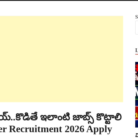
S
్..కొడితే ఇలాంటి జాబ్స్ కొట్టాలి
er Recruitment 2026 Apply
వ