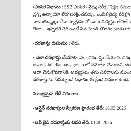
•
ఎంపిక విధానం
: SSB ఎంపిక / వైద్య పరీక్ష / శిక్
డ్రగ్స్ ఉన్నాయో లేదో పరీక్షించవచ్చు. ఎంపిక/వైద్య పరీక
వాడుతున్నట్లు లేదా స్వాధీనంలో ఉంచుకున్నట్లు తేలితే, అ
లేదా… ఇప్పటికే చేరి ఉంటే సేవ నుండి తొలగించబడతార
•
దరఖాస్తు రుసుము
: లేదు.
•
ఎలా దరఖాస్తు చేయాలి
: ఎలా దరఖాస్తు చేయాలి. దరఖాస్
www.joinindiannavy.gov.in లో నమోదు చేసుకుని
ఆదా చేసుకోవడానికి, అభ్యర్థులు తమ వివరాలను ముందుగ
దరఖాస్తును సమర్పించే విధానం ఈ క్రింది విధంగా ఉంది.
ముఖ్యమైన తేదీ వివరాలు
•ఆన్లైన్
దరఖాస్తుల స్వీకరణ ప్రారంభ తేదీ
: 16.05.2026
•
ఆఫ్ లైన్
దరఖాస్తుకు చివరి తేదీ
: 01.06.2026