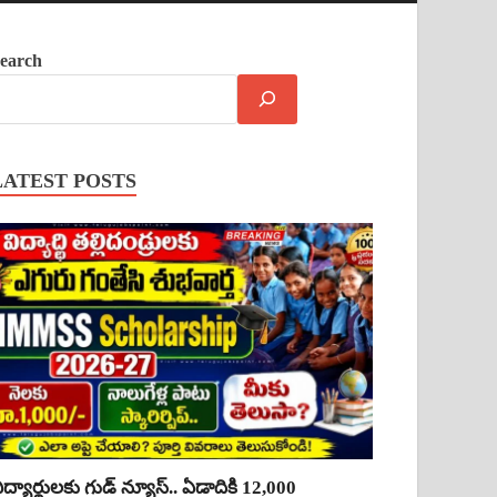
earch
LATEST POSTS
ిద్యార్థులకు గుడ్ న్యూస్.. ఏడాదికి 12,000