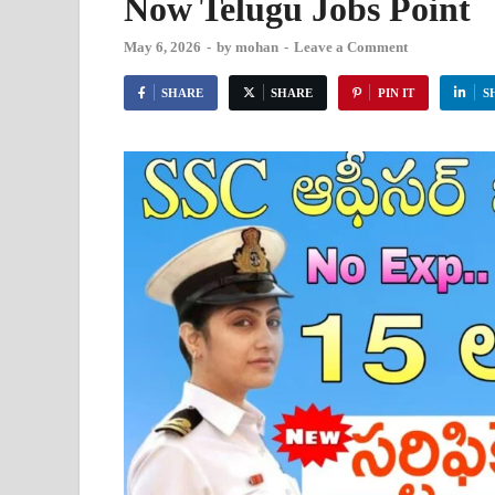
Now Telugu Jobs Point
May 6, 2026
-
by
mohan
-
Leave a Comment
SHARE
SHARE
PIN IT
S