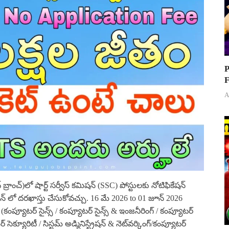
P
F
A
 బ్రాంచ్)లో షార్ట్ సర్వీస్ కమిషన్ (SSC) పోస్టులకు నోటిఫికేషన్
ైన్ లో దరఖాస్తు చేసుకోవచ్చు. 16 మే 2026 to 01 జూన్ 2026
కంప్యూటర్ సైన్స్ / కంప్యూటర్ సైన్స్ & ఇంజనీరింగ్ / కంప్యూటర్
బర్ సెక్యూరిటీ / సిస్టమ్ అడ్మినిస్ట్రేషన్ & నెట్‌వర్కింగ్/కంప్యూటర్