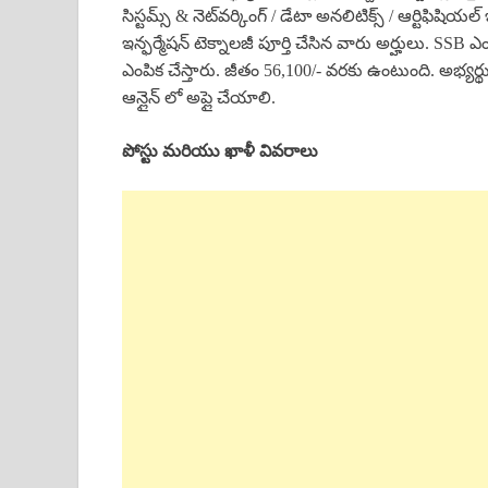
సిస్టమ్స్ & నెట్‌వర్కింగ్ / డేటా అనలిటిక్స్ / ఆర్టిఫిష
ఇన్ఫర్మేషన్ టెక్నాలజీ పూర్తి చేసిన వారు అర్హులు. SSB ఎం
ఎంపిక చేస్తారు. జీతం 56,100/- వరకు ఉంటుంది. అభ్యర్థ
ఆన్లైన్ లో అప్లై చేయాలి.
పోస్టు మరియు ఖాళీ వివరాలు