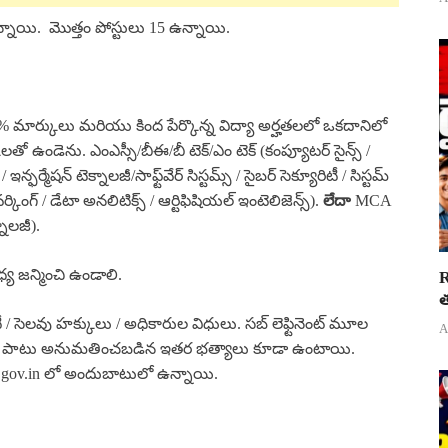
ల ఉన్నాయి. మొత్తం పోస్టులు 15 ఉన్నాయి.
0% మార్కులు మరియు కింద పేర్కొన్న విద్యా అర్హతలలో ఒకదానిలో
 ఉండెను. ఎంఎస్సీ/బీఈ/బీ టెక్/ఎం టెక్ (కంప్యూటర్ సైన్స్ /
ఫర్మేషన్ టెక్నాలజీ/సాఫ్ట్‌వేర్ సిస్టమ్స్ / సైబర్ సెక్యూరిటీ / సిస్టమ్
‌వర్కింగ్ / డేటా అనలిటిక్స్ / ఆర్టిఫిషియల్ ఇంటెలిజెన్స్).
లేదా
MCA
నాలజీ).
య జన్మించి ఉండాలి.
R
త
యుటీ / సెలవు హక్కులు / అధికారుల విధులు. సబ్ లెఫ్టినెంట్ మూల
A
నితో పాటు అనుమతించబడిన ఇతర భత్యాలు కూడా ఉంటాయి.
vy.gov.in లో అందుబాటులో ఉన్నాయి.