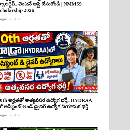
్కాలర్షిప్.. వెంటనే అప్లై చేసుకోండి | NMMSS
cholarship 2026
ugust 7, 2026
0th అర్హతతో అత్యవసర ఉద్యోగ భర్తీ.. HYDRAA
ో అసిస్టెంట్ అండ్ డ్రైవర్ ఉద్యోగ నియామక భర్తీ
ugust 7, 2026