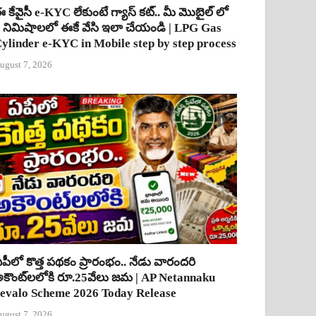
 కేవైసీ e-KYC లేకుంటే గ్యాస్ కట్.. మీ మొబైల్ లో
 నిమిషాలలో ఈకే వేసి ఇలా చేయండి | LPG Gas
ylinder e-KYC in Mobile step by step process
ugust 7, 2026
పీలో కొత్త పథకం ప్రారంభం.. నేడు వారందరి
కౌంట్‌లలోకి రూ.25వేలు జమ | AP Netannaku
evalo Scheme 2026 Today Release
ugust 7, 2026