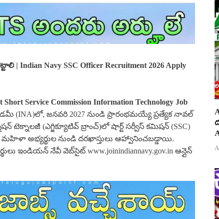
కొట్టాలి | Indian Navy SSC Officer Recruitment 2026 Apply
t Short Service Commission Information Technology Job
A
డమీ (INA)లో, జనవరి 2027 నుండి ప్రారంభమయ్యే ప్రత్యేక నావల్
ద
 టెక్నాలజీ (ఎగ్జిక్యూటివ్ బ్రాంచ్)లో షార్ట్ సర్వీస్ కమిషన్ (SSC)
A
హిళా అభ్యర్థుల నుండి దరఖాస్తులు ఆహ్వానించబడ్డాయి.
A
్థులు ఇండియన్ నేవీ వెబ్‌సైట్ www.joinindiannavy.gov.in ఆన్లైన్