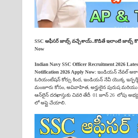
SSC ఆఫీసర్ జాబ్స్ వచ్చేశాయ్..కొడితే ఇలాంటి జాబ్స్ 
Now
Indian Navy SSC Officer Recruitment 2026 Lates
Notification 2026 Apply Now
: ఇండియన్ నేవల్ అకా
ఓరియంటేషన్ కోర్సు కింద, ఇండియన్ నేవీ యొక్క ఇన్ఫర్మేషన్
మంజూరు కోసం, అవివాహిత, అర్హులైన పురుష మరియు మ
ఆన్‌లైన్ దరఖాస్తుకు చివరి తేదీ 01 జూన్ 26 లోపు అభ్యర
లో అప్లై చేయాలి.