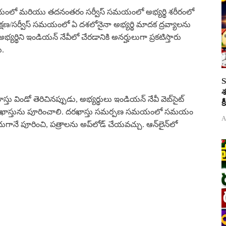
షణ సమయంలో మరియు తదనంతరం సర్వీస్ సమయంలో అభ్యర్థి శరీరంలో
్ష/శిక్షణ/సర్వీస్ సమయంలో ఏ దశలోనైనా అభ్యర్థి మాదక ద్రవ్యాలను
భ్యర్థిని ఇండియన్ నేవీలో చేరడానికి అనర్హులుగా ప్రకటిస్తారు
ు.
S
శ
తు విండో తెరిచినప్పుడు, అభ్యర్థులు ఇండియన్ నేవీ వెబ్‌సైట్
క
, దరఖాస్తును పూరించాలి. దరఖాస్తు సమర్పణ సమయంలో సమయం
A
ానే పూరించి, పత్రాలను అప్‌లోడ్ చేయవచ్చు. ఆన్‌లైన్‌లో