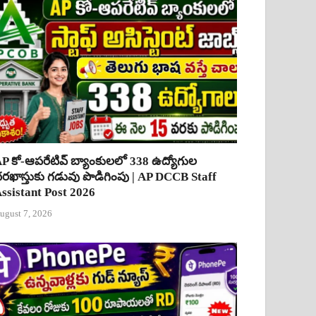
P కో-ఆపరేటివ్ బ్యాంకులలో 338 ఉద్యోగుల
రఖాస్తుకు గడువు పొడిగింపు | AP DCCB Staff
ssistant Post 2026
ugust 7, 2026