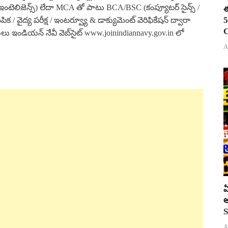
ియల్ ఇంటెలిజెన్స్) లేదా MCA తో పాటు BCA/BSC (కంప్యూటర్ సైన్స్ /
ఈ
5
పిక / వైద్య పరీక్ష / ఇంటర్వ్యూ & డాక్యుమెంట్ వెరిఫికేషన్ ద్వారా
C
ులు ఇండియన్ నేవీ వెబ్‌సైట్ www.joinindiannavy.gov.in లో
A
ఏ
అ
S
A