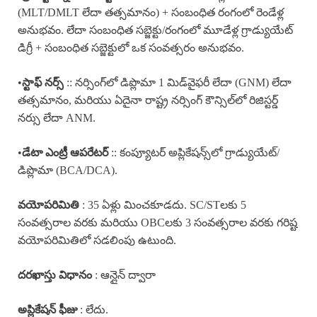
(MLT/DMLT లేదా తత్సమానం) + సంబంధిత రంగంలో రెండేళ్ల
అనుభవం. లేదా సంబంధిత సబ్జెక్టు/రంగంలో మూడేళ్ల గ్రాడ్యుయేట్
డిగ్రీ + సంబంధిత సబ్జెక్టులో ఒక సంవత్సరం అనుభవం.
•
స్టాఫ్ నర్స్
:: నర్సింగ్‌లో డిప్లొమా 1 మిడ్‌వైఫరీ లేదా (GNM) లేదా
తత్సమానం, మరియు ఏదైనా రాష్ట్ర నర్సింగ్ కౌన్సిల్‌లో రిజిస్టర్డ్
నర్సు లేదా ANM.
•
డేటా ఎంట్రీ ఆపరేటర్
:: కంప్యూటర్ అప్లికేషన్స్‌లో గ్రాడ్యుయేట్/
డిప్లొమా (BCA/DCA).
వయోపరిమితి
: 35 ఏళ్లు మించకూడదు. SC/STలకు 5
సంవత్సరాల వరకు మరియు OBCలకు 3 సంవత్సరాల వరకు గరిష్ట
వయోపరిమితిలో సడలింపు ఉటుంది.
దరఖాస్తు విధానం
: ఆన్లైన్ ద్వారా
అప్లికేషన్ ఫీజు
: లేదు.