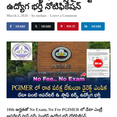
ఉద్యోగ భర్తీ నోటిఫికేషన్
March 2, 2026
-
by
mohan
-
Leave a Comment
SHARE
SHARE
PIN IT
SHARE
10th అర్హతతో No Exam, No Fee PGIMER లో డేటా ఎంట్రీ
ఆపరేటర్ స్టాఫ్ నర్స్ సైంటిస్ట్ ఉద్యోగ భర్తీ నోటిఫికేషన్