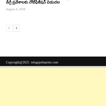
డిగ్రీ ప్రవేశాలకు నోటిఫికేషన్ విడుదల
August 4, 2026
Copyright@2025.
telugujobspoint.com