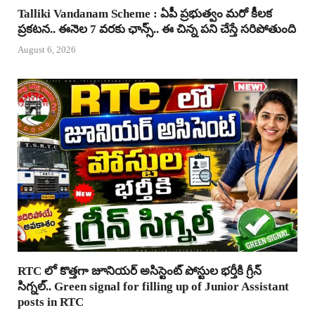
Talliki Vandanam Scheme : ఏపీ ప్రభుత్వం మరో కీలక
ప్రకటన.. ఈనెల 7 వరకు ఛాన్స్.. ఈ చిన్న పని చేస్తే సరిపోతుంది
August 6, 2026
RTC లో కొత్తగా జూనియర్ అసిస్టెంట్ పోస్టుల భర్తీకి గ్రీన్
సిగ్నల్.. Green signal for filling up of Junior Assistant
posts in RTC