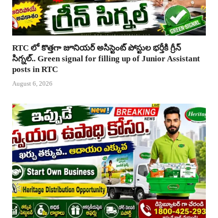
RTC లో కొత్తగా జూనియర్ అసిస్టెంట్ పోస్టుల భర్తీకి గ్రీన్
సిగ్నల్.. Green signal for filling up of Junior Assistant
posts in RTC
August 6, 2026