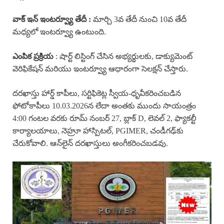
వాక్ ఇన్ ఇంటర్వ్యూ తేదీ :
మార్చి 3వ తేదీ నుంచి 10వ తేదీ
మధ్యలో ఇంటర్వ్యూ ఉంటుంది.
ఎంపిక ప్రక్రియ
: షార్ట్ లిస్టింగ్ చేసిన అభ్యర్థులకు, డాక్యుమెంట్
వెరిఫికేషన్ మరియు ఇంటర్వ్యూ ఆధారంగా సెలక్షన్ చేస్తారు.
దరఖాస్తు హార్డ్ కాపీలు, సర్టిఫికెట్ల స్వీయ-ధృవీకరించబడిన
ఫోటోకాపీలు 10.03.2026న లేదా అంతకు ముందు సాయంత్రం
4:00 గంటల వరకు రూమ్ నంబర్ 27, బ్లాక్ D, లెవల్ 2, ఫ్యాకల్టీ
కార్యాలయాలు, నెహ్రూ హాస్పిటల్, PGIMER, చండీగఢ్‌కు
చేరుకోవాలి. ఆన్‌లైన్ దరఖాస్తులు అంగీకరించబడవు.