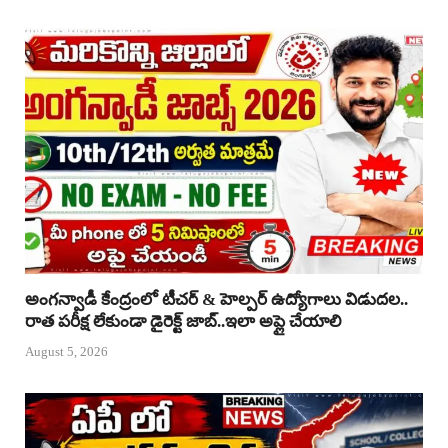
అంగన్వాడీ కేంద్రంలో టీచర్ & హెల్పర్ ఉద్యోగాలు విడుదల..
రాత పరీక్ష లేకుండా డైరెక్ట్ జాబ్..ఇలా అప్లై చేయాలి
August 5, 2026