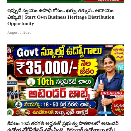
ఇప్పుడే స్వయం ఉపాధి కోసం.. ఖర్చు తక్కువ.. ఆదాయం
ఎక్కువ | Start Own Business Heritage Distribution
Opportunity
August 6, 2026
కేవలం 10వ తరగతి అర్హతతో ప్రభుత్వ పాఠశాలలో అటెండర్
ఉద్యోగ నోటిఫికేషన్ వచ్చేసింది.. రెగ్యులర్ ఉద్యోగాలు భర్తీ |