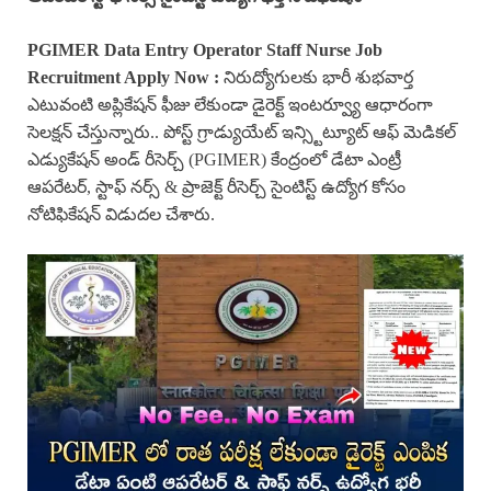
PGIMER Data Entry Operator Staff Nurse Job
Recruitment Apply Now :
నిరుద్యోగులకు భారీ శుభవార్త
ఎటువంటి అప్లికేషన్ ఫీజు లేకుండా డైరెక్ట్ ఇంటర్వ్యూ ఆధారంగా
సెలక్షన్ చేస్తున్నారు.. పోస్ట్ గ్రాడ్యుయేట్ ఇన్స్టిట్యూట్ ఆఫ్ మెడికల్
ఎడ్యుకేషన్ అండ్ రీసెర్చ్ (PGIMER) కేంద్రంలో డేటా ఎంట్రీ
ఆపరేటర్, స్టాఫ్ నర్స్ & ప్రాజెక్ట్ రీసెర్చ్ సైంటిస్ట్ ఉద్యోగ కోసం
నోటిఫికేషన్ విడుదల చేశారు.