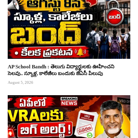
AP School Bandh : తెలుగు విద్యార్థులకు ఊహించని
సెలవు.. స్కూళ్ల, కాలేజీలు బందుకు జేఏసీ పిలుపు
August 5, 2026