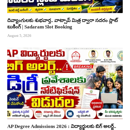
దివ్యాంగులకు శుభవార్త.. వాట్సాప్ మిత్ర ద్వారా సదరం స్లాట్
బుకింగ్ | Sadaram Slot Booking
August 5, 2026
AP Degree Admissions 2026 : విద్యార్థులకు బిగ్ అలర్ట్..