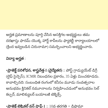
అర్హత ప్రమాణాలను పూర్తి చేసిన ఆసక్తిగల అభ్యర్థులు తమ
దరఖాస్తు ఫారమ్ యొక్క హార్డ్ కాపీలను ఫ్యాకల్టీ కార్యాలయాలలో
(క్రింద ఇవ్వబడిన చిరునామా) సమర్పించాలని అభ్యర్థించారు.
విద్యా అర్హత
:
•
ప్రాజెక్ట్ పరిశోధన, శాస్త్రవేత్త-I (వైద్యేతర)
:: పోస్ట్ గ్రాడ్యుయేట్ డిగ్రీ
(లైఫ్ సైన్సెస్), ICMR నిబంధనల ప్రకారం, 35 ఏళ్లు మించకూడదు.
కావాల్సినది: సంబంధిత రంగంలో కనీసం మూడు సంవత్సరాల
అనుభవం క్లినికల్ నమూనాలను నిర్వహించడంలో అనుభవం సెల్
కల్చర్, మాలిక్యులర్ బయాలజీ టెక్నిక్స్.
•
ప్రాజెక్ట్ టెక్నికల్ వన్ స్టాఫ్-1
:: 10వ తరగతి + డిప్లొమా