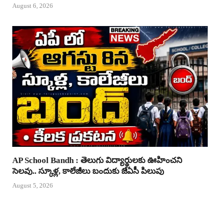
August 6, 2026
AP School Bandh : తెలుగు విద్యార్థులకు ఊహించని
సెలవు.. స్కూళ్ల, కాలేజీలు బందుకు జేఏసీ పిలుపు
August 5, 2026