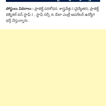
పోస్టులు వివరాలు :
ప్రాజెక్ట్ పరిశోధన. శాస్త్రవేత్త-I (వైద్యేతర), ప్రాజెక్ట్
టెక్నికల్ వన్ స్టాఫ్-1 , స్టాఫ్ నర్స్ & డేటా ఎంట్రీ ఆపరేటర్ ఉద్యోగ
భర్తీ చేస్తున్నారు.