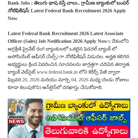
Bank Jobs : తెలుగు భాష వస్తే చాలు.. గ్రామీణ బ్యాంకులో బంపర్
నోటిఫికేషన్| Latest Federal Bank Recruitment 2026 Apply
Now
Latest Federal Bank Recruitment 2026 Latest Associate
Officer (Sales) Job Notification 2026 Apply Now::
దేశంలోని
అగ్రశ్రేణి ప్రైవేట్ రంగ బ్యాంకులలో ఒకటైన ఫెడరల్ బ్యాంక్ లో
అసోసియేట్ ఆఫీసర్ (సేల్స్) గా నోటిఫికేషన్ విడుదల. అర్హత కలిగిన
అభ్యర్థులు క్రింద వివరించిన సూచనలను జాగ్రత్తగా చదివిన తర్వాత,
బ్యాంక్ వెబ్‌సైట్ www.federal.bank.in లోని కెరీర్స్ పేజీ ద్వారా
ఫిబ్రవరి 20, 2026 మరియు మార్చి 04, 2026 మధ్య (రెండు రోజులు
కూడా కలుపుకొని) ఆన్‌లైన్‌లో దరఖాస్తు చేసుకోవాలి.