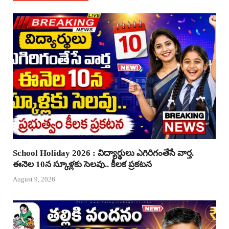
School Holiday 2026 : విద్యార్థులు ఎగిరిగంతేసే వార్త.
ఈనెల 10న స్కూళ్లకు సెలవు.. కీలక ప్రకటన
August 9, 2026