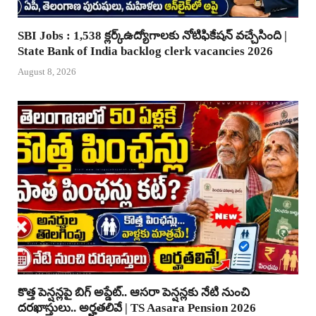
SBI Jobs : 1,538 క్లర్క్ఉద్యోగాలకు నోటిఫికేషన్ వచ్చేసింది |
State Bank of India backlog clerk vacancies 2026
August 8, 2026
కొత్త పెన్షన్లపై బిగ్ అప్డేట్.. ఆసరా పెన్షన్లకు నేటి నుంచి
దరఖాస్తులు.. అర్హతలివే | TS Aasara Pension 2026