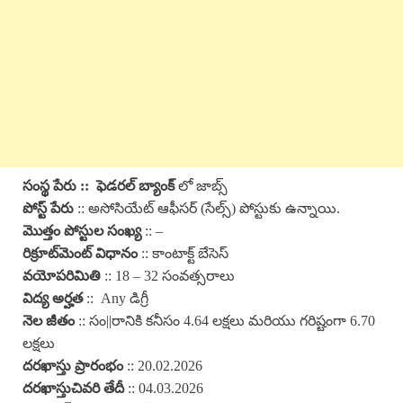
సంస్థ పేరు
::
ఫెడరల్ బ్యాంక్
లో జాబ్స్
పోస్ట్ పేరు
:: అసోసియేట్ ఆఫీసర్ (సేల్స్) పోస్టుకు ఉన్నాయి.
మొత్తం పోస్టుల సంఖ్య
:: –
రిక్రూట్‌మెంట్ విధానం
:: కాంటాక్ట్ బేసెస్
వయోపరిమితి
:: 18 – 32 సంవత్సరాలు
విద్య అర్హత
:: Any డిగ్రీ
నెల జీతం
:: సం||రానికి కనీసం 4.64 లక్షలు మరియు గరిష్టంగా 6.70
లక్షలు
దరఖాస్తు ప్రారంభం
:: 20.02.2026
దరఖాస్తు
చివరి తేదీ
:: 04.03.2026