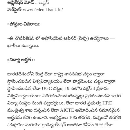
అప్లికేషన్ మోడ్
:: ఆన్లైన్
వెబ్‌సైట్
: www.federal.bank.in/
»
పోస్టుల వివరాలు
:
•ఈ నోటిఫికేషన్ లో అసోసియేట్ ఆఫీసర్ (సేల్స్) ఉద్యోగాలు —
ఖాళీలు ఉన్నాయి.
»
విద్యా అర్హత ::
భారతదేశంలోని కేంద్ర లేదా రాష్ట్ర శాసనసభ చట్టం ద్వారా
స్థాపించబడిన విశ్వవిద్యాలయం లేదా పార్లమెంటు చట్టం ద్వారా
స్థాపించబడిన లేదా UGC చట్టం, 1956లోని సెక్షన్ 3 ప్రకారం
విశ్వవిద్యాలయంగా పరిగణించబడుతున్నట్లు ప్రకటించబడిన ఇతర
విద్యా సంస్థల నుండి పట్టభద్రులు, లేదా భారత ప్రభుత్వ HRD
మంత్రిత్వ శాఖ గుర్తించిన లేదా AICTE ఆమోదించిన సమానమైన
అర్హతను కలిగి ఉండాలి. అభ్యర్థులు 10వ తరగతి, పన్నెండో తరగతి
/ డిప్లొమా మరియు గ్రాడ్యుయేషన్ అంతటా కనీసం 50% లేదా