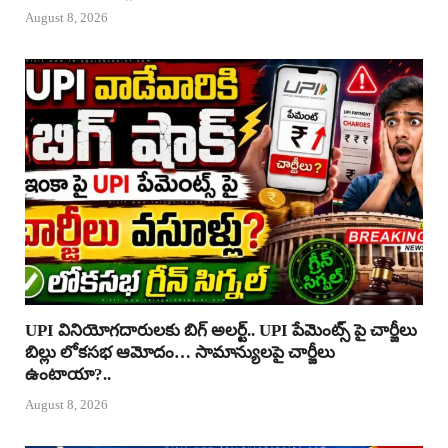
August 8, 2026
UPI వినియోగదారులకు బిగ్ అలర్ట్.. UPI పేమెంట్స్ పై చార్జీలు
బిల్లు లోకసభ ఆమోదం… సామాన్యులపై చార్జీలు
ఉంటాయా?..
August 8, 2026