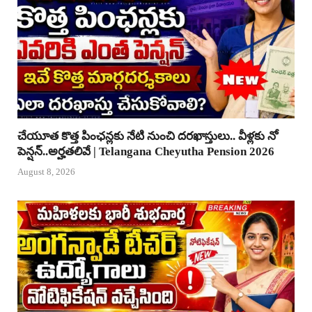
చేయూత కొత్త పింఛన్లకు నేటి నుంచి దరఖాస్తులు.. వీళ్లకు నో
పెన్షన్..అర్హతలివే | Telangana Cheyutha Pension 2026
August 8, 2026