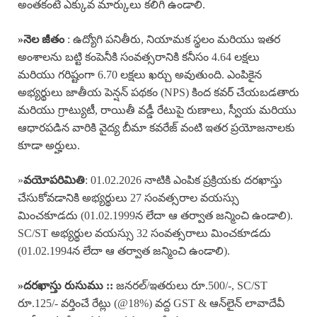
అంతకంటే ఎక్కువ మార్కులు కలిగి ఉండాలి.
»
నెల జీతం
: ఉద్యోగి పనితీరు, నియామక స్థలం మరియు ఇతర
అంశాలను బట్టి కంపెనీకి సంవత్సరానికి కనీసం 4.64 లక్షలు
మరియు గరిష్టంగా 6.70 లక్షలు ఖర్చు అవుతుంది. ఎంపికైన
అభ్యర్థులు జాతీయ పెన్షన్ పథకం (NPS) కింద కవర్ చేయబడతారు
మరియు గ్రాట్యుటీ, రాయితీ వడ్డీ రేటుపై రుణాలు, స్వీయ మరియు
ఆధారపడిన వారికి వైద్య బీమా కవరేజ్ వంటి ఇతర ప్రయోజనాలకు
కూడా అర్హులు.
»
వయోపరిమితి
: 01.02.2026 నాటికి ఎంపిక ప్రక్రియకు దరఖాస్తు
చేసుకోవడానికి అభ్యర్థులు 27 సంవత్సరాల వయస్సు
మించకూడదు (01.02.1999న లేదా ఆ తర్వాత జన్మించి ఉండాలి).
SC/ST అభ్యర్థుల వయస్సు 32 సంవత్సరాలు మించకూడదు
(01.02.1994న లేదా ఆ తర్వాత జన్మించి ఉండాలి).
»దరఖాస్తు రుసుము ::
జనరల్/ఇతరులు రూ.500/-, SC/ST
రూ.125/- వర్తించే రేట్లు (@18%) వద్ద GST & ఆన్‌లైన్ లావాదేవీ