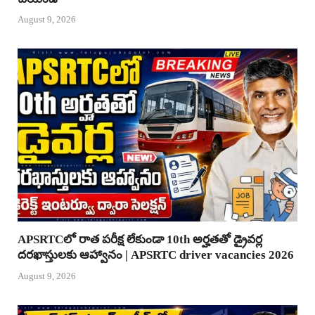
August 9, 2026
APSRTCలో రాత పరీక్ష లేకుండా 10th అర్హతతో డ్రైవర్ల
దరఖాస్తులకు ఆహ్వానం | APSRTC driver vacancies 2026
August 9, 2026