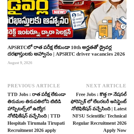
APSRTCలో రాత పరీక్ష లేకుండా 10th అర్హతతో డ్రైవర్ల
దరఖాస్తులకు ఆహ్వానం | APSRTC driver vacancies 2026
August 9, 2026
PREVIOUS ARTICLE
NEXT ARTICLE
TTD Jobs : రాత పరీక్ష లేకుండా
Free Jobs : కొత్త గా నేషనల్
తిరుమల తిరుపతిలోని టిటిడి
ఫోరెన్సిక్ లో లేబరటరీ అసిస్టెంట్
హాస్పిటల్స్‌లో ఉద్యోగ
నోటిఫికేషన్ వచ్చేసింది | Latest
నోటిఫికేషన్ వచ్చేసింది | TTD
NFSU Scientific/ Technical
Hospitals Tirumala Tirupati
Regular Recruitment 2026
Recruitment 2026 apply
Apply Now