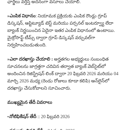
ఛార్జీలు వర్తిస్తే అదనంగా వసూలు చేయాలి.
»ఎంపిక విధానం
: నియామక ప్రక్రియకు ఎంపిక రౌండ్లు గ్రూప్
డిస్కషన్, ఆప్టిట్యూడ్ టెస్ట్ మరియు పర్సనల్ ఇంటర్వ్యూ లేదా
బ్యాంక్ నిర్ణయించిన ఏదైనా ఇతర ఎంపిక విధానంలో ఉంటాయి.
మైక్రోసాఫ్ట్ టీమ్స్ ద్వారా గ్రూప్ డిస్కషన్ వర్చువల్‌గా
నిర్వహించబడుతుంది.
»
ఎలా దరఖాస్తు చేయాలి :
అర్హతగల అభ్యర్థులు సంబంధిత
సూచనలను జాగ్రత్తగా చదివిన తర్వాత బ్యాంక్ వెబ్‌సైట్‌లో
అందించిన రిజిస్ట్రేషన్ లింక్ ద్వారా 20 ఫిబ్రవరి 2026 మరియు 04
మార్చి 2026 మధ్య (రెండు రోజులు కూడా కలిపి) ఆన్‌లైన్‌లో
దరఖాస్తు చేసుకోవాలని సూచించారు.
ముఖ్యమైన తేదీ వివరాలు
•
నోటిఫికేషన్ తేదీ
:: 20 ఫిబ్రవరి 2026