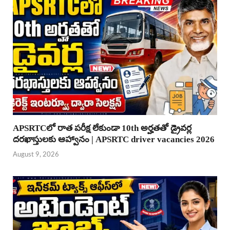
APSRTCలో రాత పరీక్ష లేకుండా 10th అర్హతతో డ్రైవర్ల
దరఖాస్తులకు ఆహ్వానం | APSRTC driver vacancies 2026
August 9, 2026