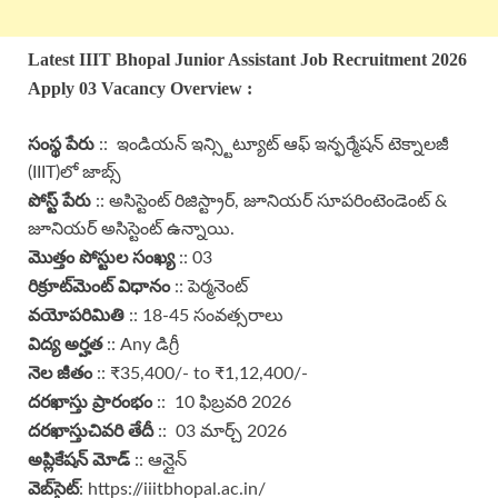
Latest IIIT Bhopal Junior Assistant
Job Recruitment 2026
Apply 03
Vacancy Overview :
సంస్థ పేరు
:: ఇండియన్ ఇన్స్టిట్యూట్ ఆఫ్ ఇన్ఫర్మేషన్ టెక్నాలజీ
(IIIT)లో జాబ్స్
పోస్ట్ పేరు
:: అసిస్టెంట్ రిజిస్ట్రార్, జూనియర్ సూపరింటెండెంట్ &
జూనియర్ అసిస్టెంట్ ఉన్నాయి.
మొత్తం పోస్టుల సంఖ్య
:: 03
రిక్రూట్‌మెంట్ విధానం
:: పెర్మనెంట్
వయోపరిమితి
:: 18-45 సంవత్సరాలు
విద్య అర్హత
:: Any డిగ్రీ
నెల జీతం
:: ₹35,400/- to ₹1,12,400/-
దరఖాస్తు ప్రారంభం
:: 10 ఫిబ్రవరి 2026
దరఖాస్తు
చివరి తేదీ
:: 03 మార్చ్ 2026
అప్లికేషన్ మోడ్
:: ఆన్లైన్
వెబ్‌సైట్
: https://iiitbhopal.ac.in/