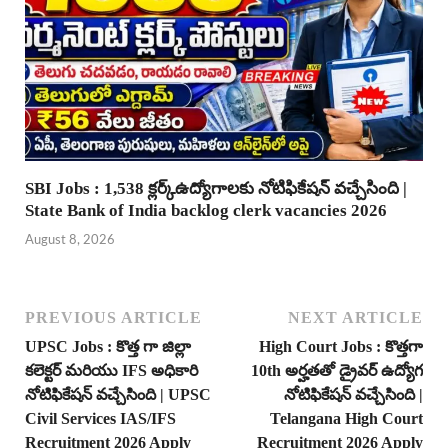
SBI Jobs : 1,538 క్లర్క్ఉద్యోగాలకు నోటిఫికేషన్ వచ్చేసింది |
State Bank of India backlog clerk vacancies 2026
August 8, 2026
PREVIOUS ARTICLE
NEXT ARTICLE
UPSC Jobs : కొత్త గా జిల్లా
High Court Jobs : కొత్తగా
కలెక్టర్ మరియు IFS అధికారి
10th అర్హతతో డ్రైవర్ ఉద్యోగ
నోటిఫికేషన్ వచ్చేసింది | UPSC
నోటిఫికేషన్ వచ్చేసింది |
Civil Services IAS/IFS
Telangana High Court
Recruitment 2026 Apply
Recruitment 2026 Apply