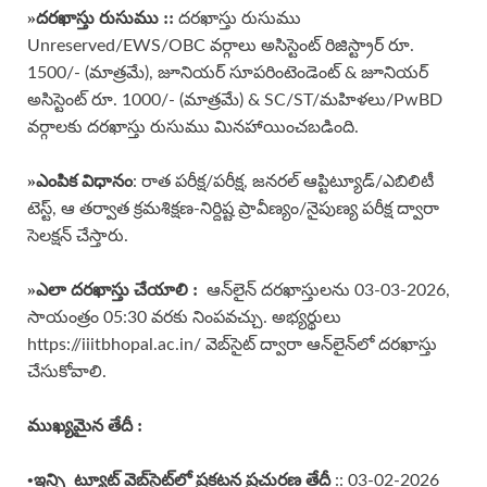
»దరఖాస్తు రుసుము ::
దరఖాస్తు రుసుము
Unreserved/EWS/OBC వర్గాలు అసిస్టెంట్ రిజిస్ట్రార్ రూ.
1500/- (మాత్రమే), జూనియర్ సూపరింటెండెంట్ & జూనియర్
అసిస్టెంట్ రూ. 1000/- (మాత్రమే) & SC/ST/మహిళలు/PwBD
వర్గాలకు దరఖాస్తు రుసుము మినహాయించబడింది.
»ఎంపిక విధానం
: రాత పరీక్ష/పరీక్ష, జనరల్ ఆప్టిట్యూడ్/ఎబిలిటీ
టెస్ట్, ఆ తర్వాత క్రమశిక్షణ-నిర్దిష్ట ప్రావీణ్యం/నైపుణ్య పరీక్ష ద్వారా
సెలక్షన్ చేస్తారు.
»
ఎలా దరఖాస్తు చేయాలి :
ఆన్‌లైన్ దరఖాస్తులను 03-03-2026,
సాయంత్రం 05:30 వరకు నింపవచ్చు. అభ్యర్థులు
https://iiitbhopal.ac.in/ వెబ్‌సైట్ ద్వారా ఆన్‌లైన్‌లో దరఖాస్తు
చేసుకోవాలి.
ముఖ్యమైన తేదీ :
•
ఇన్స్టిట్యూట్ వెబ్‌సైట్‌లో ప్రకటన ప్రచురణ తేదీ
:: 03-02-2026