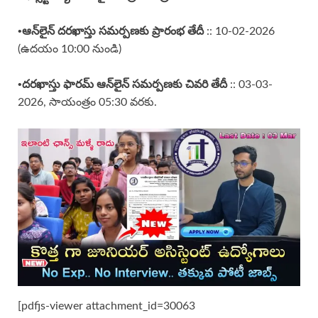
•ఆన్‌లైన్ దరఖాస్తు సమర్పణకు ప్రారంభ తేదీ
:: 10-02-2026
(ఉదయం 10:00 నుండి)
•దరఖాస్తు ఫారమ్ ఆన్‌లైన్ సమర్పణకు చివరి తేదీ
:: 03-03-
2026, సాయంత్రం 05:30 వరకు.
[pdfjs-viewer attachment_id=30063