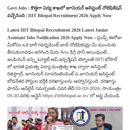
Govt Jobs : కొత్తగా విద్య శాఖలో జూనియర్ అసిస్టెంట్ నోటిఫికేషన్
వచ్చేసింది | IIIT Bhopal Recruitment 2026 Apply Now
Latest IIIT Bhopal Recruitment 2026 Latest Junior
Assistant Jobs Notification 2026 Apply Now
:
ప్రెండ్స్ ఈరోజు
మీకోసం ఒక భారీ గవర్నమెంట్ జాబ్ నోటిఫికషన్లు మీ ముందుకు
తీసుకురావడం జరిగింది మీరు Any డిగ్రీ పాస్ అయివుంటే…
ఇండియన్ ఇన్స్టిట్యూట్ ఆఫ్ ఇన్ఫర్మేషన్ టెక్నాలజీ (IIIT) భోపాల్
లో భారత ప్రభుత్వ విద్యా మంత్రిత్వ శాఖ ద్వారా అసిస్టెంట్
రిజిస్ట్రార్, జూనియర్ సూపరింటెండెంట్ & జూనియర్ అసిస్టెంట్
బోధనేతర పోస్టుల భర్తీకి దరఖాస్తులను ఆహ్వానిస్తుంది. దరఖాస్తు
ఫారమ్ ఆన్‌లైన్ సమర్పణకు చివరి తేదీ 03-03-2026, సాయంత్రం
05:30 వరకు ఆన్లైన్ https://iiitbhopal.ac.in/ లో అప్లై చేయండి.