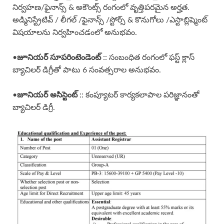
నిర్వహణ/ఫైనాన్స్ & అకౌంట్స్ రంగంలో వృత్తిపరమైన అర్హత.
అడ్మినిస్ట్రేటివ్ / లీగల్ /ఫైనాన్స్ /స్టోర్స్ & కొనుగోలు /ఎస్టాబ్లిష్మెంట్
విషయాలను నిర్వహించడంలో అనుభవం.
జూనియర్ సూపరింటెండెంట్
•
:: సంబంధిత రంగంలో ఫస్ట్ క్లాస్
బ్యాచిలర్ డిగ్రీతో పాటు 6 సంవత్సరాల అనుభవం.
జూనియర్ అసిస్టెంట్
•
:: కంప్యూటర్ కార్యకలాపాల పరిజ్ఞానంతో
బ్యాచిలర్ డిగ్రీ.