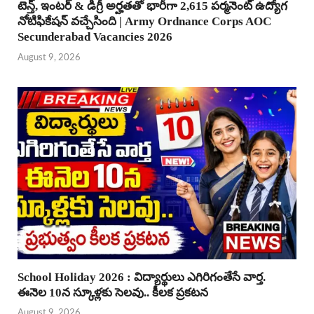
టెన్త్, ఇంటర్ & డిగ్రీ అర్హతతో భారీగా 2,615 పర్మనెంట్ ఉద్యోగ
నోటిఫికేషన్ వచ్చేసింది | Army Ordnance Corps AOC
Secunderabad Vacancies 2026
August 9, 2026
School Holiday 2026 : విద్యార్థులు ఎగిరిగంతేసే వార్త.
ఈనెల 10న స్కూళ్లకు సెలవు.. కీలక ప్రకటన
August 9, 2026