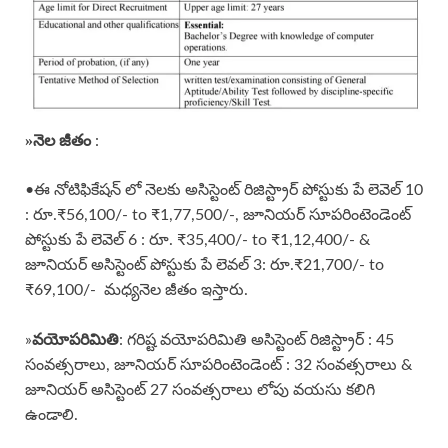
»
నెల జీతం
:
•ఈ నోటిఫికేషన్ లో నెలకు అసిస్టెంట్ రిజిస్ట్రార్ పోస్టుకు పే లెవెల్ 10
: రూ.₹56,100/- to ₹1,77,500/-, జూనియర్ సూపరింటెండెంట్
పోస్టుకు పే లెవెల్ 6 : రూ. ₹35,400/- to ₹1,12,400/- &
జూనియర్ అసిస్టెంట్ పోస్టుకు పే లెవల్ 3: రూ.₹21,700/- to
₹69,100/- మధ్యనెల జీతం ఇస్తారు.
వయోపరిమితి
»
: గరిష్ట వయోపరిమితి అసిస్టెంట్ రిజిస్ట్రార్ : 45
సంవత్సరాలు, జూనియర్ సూపరింటెండెంట్ : 32 సంవత్సరాలు &
జూనియర్ అసిస్టెంట్ 27 సంవత్సరాలు లోపు వయసు కలిగి
ఉండాలి.