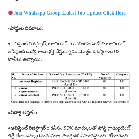
Join Whatsapp Group..Latest Job Update Click Here
పోస్టుల వివరాలు
»
:
•అసిస్టెంట్ రిజిస్ట్రార్, జూనియర్ సూపరింటెండెంట్ & జూనియర్
అసిస్టెంట్ ఉద్యోగాలు భర్తీ చేస్తున్నారు. మొత్తం ఉద్యోగాలు 03
ఖాళీలు ఉన్నాయి.
»
విద్యా అర్హత ::
అసిస్టెంట్ రిజిస్ట్రార్
•
:: కనీసం 55% మార్కులతో పోస్ట్ గ్రాడ్యుయేట్
డిగ్రీ లేదా అద్భుతమైన విద్యా రికార్డుతో సమానమైనది. కోరదగినది.