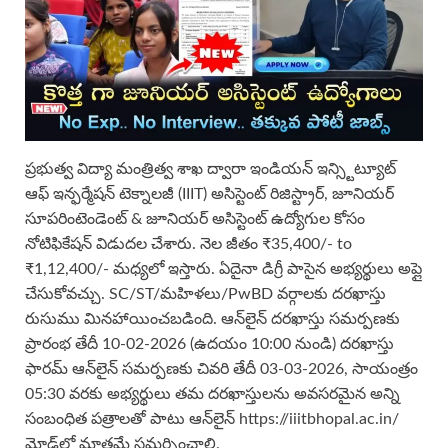
ప్రభుత్వ విద్యా మంత్రిత్వ శాఖ ద్వారా ఇండియన్ ఇన్స్టిట్యూట్
ఆఫ్ ఇన్ఫర్మేషన్ టెక్నాలజీ (IIIT) అసిస్టెంట్ రిజిస్ట్రార్, జూనియర్
సూపరింటెండెంట్ & జూనియర్ అసిస్టెంట్ ఉద్యోగుల కోసం
నోటిఫికేషన్ విడుదల చేశారు. నెల జీతం ₹35,400/- to
₹1,12,400/- మధ్యలో ఇస్తారు. ఏదైనా డిగ్రీ పాసైన అభ్యర్థులు అప్లై
చేసుకోవచ్చు. SC/ST/మహిళలు/PwBD వర్గాలకు దరఖాస్తు
రుసుము మినహాయించబడింది. ఆన్‌లైన్ దరఖాస్తు సమర్పణకు
ప్రారంభ తేదీ 10-02-2026 (ఉదయం 10:00 నుండి) దరఖాస్తు
ఫారమ్ ఆన్‌లైన్ సమర్పణకు చివరి తేదీ 03-03-2026, సాయంత్రం
05:30 వరకు అభ్యర్థులు తమ దరఖాస్తులను అవసరమైన అన్ని
సంబంధిత పత్రాలతో పాటు ఆన్‌లైన్ https://iiitbhopal.ac.in/
మోడ్‌లో మాత్రమే సమర్పించాలి.