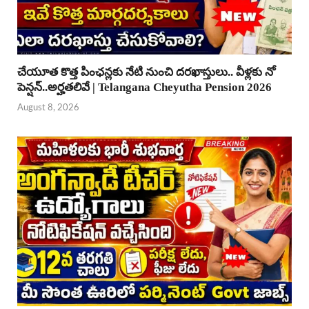
చేయూత కొత్త పింఛన్లకు నేటి నుంచి దరఖాస్తులు.. వీళ్లకు నో
పెన్షన్..అర్హతలివే | Telangana Cheyutha Pension 2026
August 8, 2026