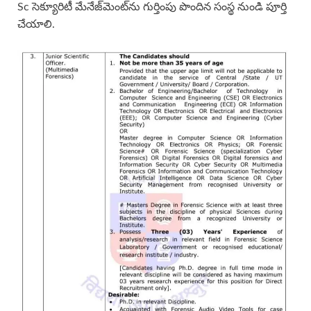
Sc సెక్యూరిటీ మేనేజ్‌మెంట్‌ను గుర్తింపు పొందిన సంస్థ నుండి పూర్తి
చేయాలి.