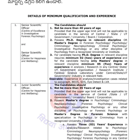
మాస్టర్స్ డిగ్రీని కలిగి ఉండాలి.