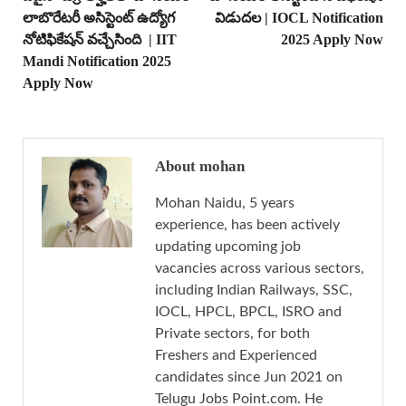
లాబొరేటరీ అసిస్టెంట్ ఉద్యోగ
విడుదల | IOCL Notification
నోటిఫికేషన్ వచ్చేసింది | IIT
2025 Apply Now
Mandi Notification 2025
Apply Now
About mohan
Mohan Naidu, 5 years
experience, has been actively
updating upcoming job
vacancies across various sectors,
including Indian Railways, SSC,
IOCL, HPCL, BPCL, ISRO and
Private sectors, for both
Freshers and Experienced
candidates since Jun 2021 on
Telugu Jobs Point.com. He