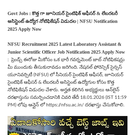
Govt Jobs : కొత్త గా జూనియర్ సైంటిఫిక్ ఆఫీసర్ & లేబరటరీ
అసిస్టెంట్ ఉద్యోగ నోటిఫికేషన్ విడుదల | NFSU Notification
2025 Apply Now
NFSU Recruitment 2025 Latest Laboratory Assistant &
Junior Scientific Officer Job Notification 2025 Apply Now
: ప్రెండ్స్ ఈరోజు మీకోసం ఒక భారీ గవర్నమెంట్ జాబ్ నోటిఫికషన్లు
మీ ముందుకు తీసుకురావడం జరిగింది. నేషనల్ ఫోరెన్సిక్ సైన్సస్
యూనివర్సిటీ (NFSU) లో సీనియర్ సైంటిఫిక్ ఆఫీసర్, జూనియర్
సైంటిఫిక్ ఆఫీసర్ & లేబరటరీ అసిస్టెంట్ ఉద్యోగుల కోసం కొత్త
నోటిఫికేషన్ విడుదల చేశారు. అర్హత కలిగిన అభ్యర్థులు ఆన్‌లైన్
దరఖాస్తును సమర్పించడానికి చివరి తేదీ 18.01.2026 (IST 11:59
PM) లోపు ఆన్లైన్ లో https://nfsu.ac.in/ దరఖాస్తు చేసుకోవాలి.