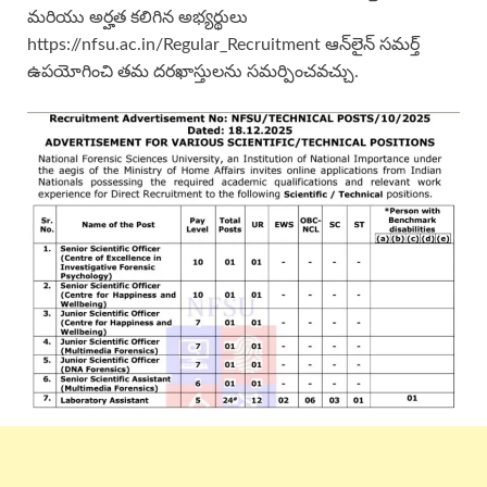
మరియు అర్హత కలిగిన అభ్యర్థులు
https://nfsu.ac.in/Regular_Recruitment ఆన్‌లైన్ సమర్త్
ఉపయోగించి తమ దరఖాస్తులను సమర్పించవచ్చు.