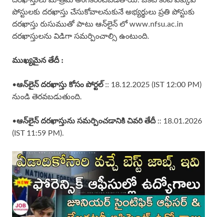
దరఖాస్తులు మాత్రమే అంగీకరించబడతాయి. ఒకటి కంటే ఎక్కువ
పోస్టులకు దరఖాస్తు చేసుకోవాలనుకునే అభ్యర్థులు ప్రతి పోస్టుకు
దరఖాస్తు రుసుముతో పాటు ఆన్‌లైన్ లో www.nfsu.ac.in
దరఖాస్తులను విడిగా సమర్పించాల్సి ఉంటుంది.
ముఖ్యమైన తేదీ :
ఆన్‌లైన్ దరఖాస్తు కోసం పోర్టల్
•
:: 18.12.2025 (IST 12:00 PM)
నుండి తెరవబడుతుంది.
ఆన్‌లైన్ దరఖాస్తును సమర్పించడానికి చివరి తేదీ
•
:: 18.01.2026
(IST 11:59 PM).