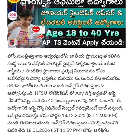
హోం మంత్రిత్వ శాఖ ఆధ్వర్యంలోని జాతీయ ప్రాముఖ్యత కలిగిన
సంస్థ అయిన నేషనల్ ఫోరెన్సిక్ సైన్సెస్ విశ్వవిద్యాలయం కింది
శాస్త్రీయ / సాంకేతిక స్థానాలకు ప్రత్యక్ష నియామకం కోసం
అవసరమైన విద్యా అర్హతలు మరియు సంబంధిత పని అనుభవం
కలిగిన భారతీయ పౌరుల నుండి ఆన్‌లైన్ దరఖాస్తులను
ఆహ్వానిస్తుంది. NFSU నోటిఫికేషన్ లో Any డిగ్రీ అర్హతతో అప్లై
చేసుకోవచ్చు. వయసు 40 సంవత్సరాల లోపు కలిగి ఉండాలి. ఈ
ఉద్యోగానికి అప్లై చేస్తే పర్మినెంట్ సెంట్రల్ గవర్నమెంట్ జాబ్ వస్తుంది.
ఆన్‌లైన్ దరఖాస్తు కోసం పోర్టల్ 18.12.2025 (IST 12:00 PM)
నుండి తెరవబడుతుంది. ఆన్‌లైన్ దరఖాస్తును సమర్పించడానికి
చివరి తేదీ 18.01.2026 (IST 11:59 PM) లోపు ఆసక్తిగల