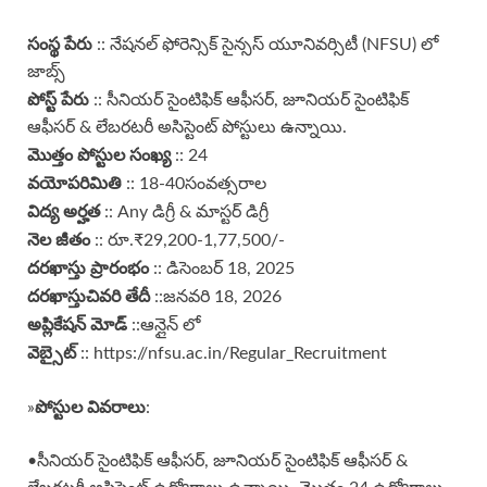
సంస్థ పేరు
:: నేషనల్ ఫోరెన్సిక్ సైన్సస్ యూనివర్సిటీ (NFSU) లో
జాబ్స్
పోస్ట్ పేరు
:: సీనియర్ సైంటిఫిక్ ఆఫీసర్, జూనియర్ సైంటిఫిక్
ఆఫీసర్ & లేబరటరీ అసిస్టెంట్ పోస్టులు ఉన్నాయి.
మొత్తం పోస్టుల సంఖ్య
:: 24
వయోపరిమితి
:: 18-40సంవత్సరాల
విద్య అర్హత
:: Any డిగ్రీ & మాస్టర్ డిగ్రీ
నెల జీతం
:: రూ.₹29,200-1,77,500/-
దరఖాస్తు ప్రారంభం
:: డిసెంబర్ 18, 2025
దరఖాస్తు
చివరి తేదీ
::జనవరి 18, 2026
అప్లికేషన్ మోడ్
::ఆన్లైన్ లో
వెబ్సైట్
:: https://nfsu.ac.in/Regular_Recruitment
పోస్టుల వివరాలు
»
:
•సీనియర్ సైంటిఫిక్ ఆఫీసర్, జూనియర్ సైంటిఫిక్ ఆఫీసర్ &