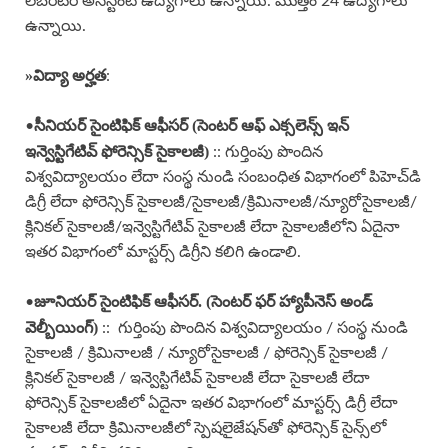
లేబరటరీ అసిస్టెంట్ ఉద్యోగాలు ఉన్నాయి. మొత్తం 24 ఉద్యోగాలు
ఉన్నాయి.
»
విద్యా అర్హత
:
సీనియర్ సైంటిఫిక్ ఆఫీసర్ (సెంటర్ ఆఫ్ ఎక్సలెన్స్ ఇన్
•
ఇన్వెస్టిగేటివ్ ఫోరెన్సిక్ సైకాలజీ)
:: గుర్తింపు పొందిన
విశ్వవిద్యాలయం లేదా సంస్థ నుండి సంబంధిత విభాగంలో పిహెచ్‌డి
డిగ్రీ లేదా ఫోరెన్సిక్ సైకాలజీ/సైకాలజీ/క్రిమినాలజీ/న్యూరోసైకాలజీ/
క్లినికల్ సైకాలజీ/ఇన్వెస్టిగేటివ్ సైకాలజీ లేదా సైకాలజీలోని ఏదైనా
ఇతర విభాగంలో మాస్టర్స్ డిగ్రీని కలిగి ఉండాలి.
జూనియర్ సైంటిఫిక్ ఆఫీసర్. (సెంటర్ ఫర్ హ్యాపీనెస్ అండ్
•
వెల్బీయింగ్)
:: గుర్తింపు పొందిన విశ్వవిద్యాలయం / సంస్థ నుండి
సైకాలజీ / క్రిమినాలజీ / న్యూరోసైకాలజీ / ఫోరెన్సిక్ సైకాలజీ /
క్లినికల్ సైకాలజీ / ఇన్వెస్టిగేటివ్ సైకాలజీ లేదా సైకాలజీ లేదా
ఫోరెన్సిక్ సైకాలజీలో ఏదైనా ఇతర విభాగంలో మాస్టర్స్ డిగ్రీ లేదా
సైకాలజీ లేదా క్రిమినాలజీలో స్పెషలైజేషన్‌తో ఫోరెన్సిక్ సైన్స్‌లో