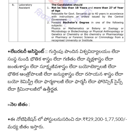
లేబరటరీ అసిస్టెంట్
•
:: గుర్తింపు పొందిన విశ్వవిద్యాలయం లేదా
సంస్థ నుండి భౌతిక శాస్త్రం లేదా గణితం లేదా వృక్షశాస్త్రం లేదా
జంతుశాస్త్రం లేదా సూక్ష్మజీవశాస్త్రం లేదా బయోటెక్నాలజీ లేదా
భౌతిక ఆంత్రోపాలజీ లేదా జన్యుశాస్త్రం లేదా రసాయన శాస్త్రం లేదా
బయో కెమిస్ట్రీ లేదా ఫార్మకాలజీ లేదా ఫార్మసీ లేదా ఫోరెన్సిక్ సైన్స్
లేదా క్రిమినాలజీలో ఉత్తీర్ణత.
»
నెల జీతం
:
•ఈ నోటిఫికేషన్ లో పోస్టులనుసరించి రూ.₹₹29,200-1,77,500/-
మధ్య జీతం ఇస్తారు.