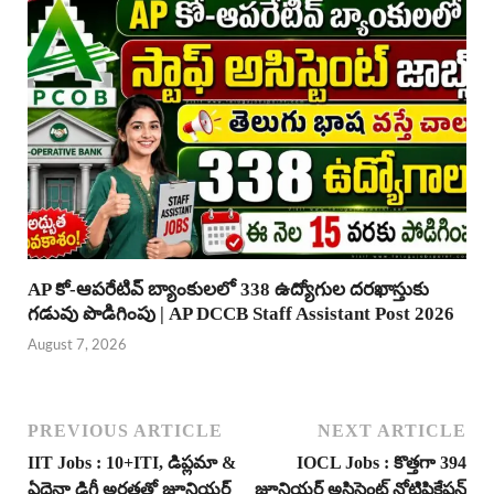
AP కో-ఆపరేటివ్ బ్యాంకులలో 338 ఉద్యోగుల దరఖాస్తుకు
గడువు పొడిగింపు | AP DCCB Staff Assistant Post 2026
August 7, 2026
PREVIOUS ARTICLE
NEXT ARTICLE
IIT Jobs : 10+ITI, డిప్లమా &
IOCL Jobs : కొత్తగా 394
ఏదైనా డిగ్రీ అర్హతతో జూనియర్
జూనియర్ అసిస్టెంట్ నోటిఫికేషన్