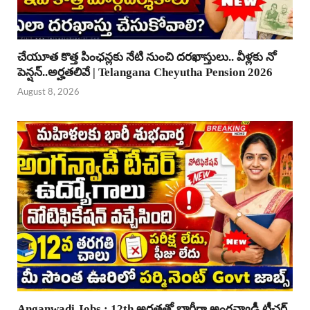
చేయూత కొత్త పింఛన్లకు నేటి నుంచి దరఖాస్తులు.. వీళ్లకు నో
పెన్షన్..అర్హతలివే | Telangana Cheyutha Pension 2026
August 8, 2026
Anganwadi Jobs : 12th అర్హతతో భారీగా అంగన్వాడీ టీచర్