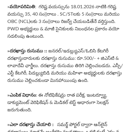
వయోపరిమితి
»
: గరిష్ట వయస్సును 18.01.2026 నాటికి గరిష్ట
వయస్సు 35, 40 సం||రాలు . SC/STలకు 5 సం||రాలు మరియు
OBC (NCL)లకు 3 సం||రాలు రిజర్వ్ చేయబడితేనే వర్తిస్తుంది.
PWD అభ్యర్థులు & మాజీ సైనికులకు నిబంధనల ప్రకారం వయో
సడలింపు ఉంటుంది.
»దరఖాస్తు రుసుము ::
జనరల్/ఇడబ్ల్యుఎస్/ఓబిసి కేటగిరీ
దరఖాస్తుదారులకు దరఖాస్తు రుసుము: రూ.500/- + జిఎస్‌టి &
లావాదేవీ ఛార్జీలు. దరఖాస్తు రుసుము తిరిగి చెల్లించబడదు. ఎస్సీ/
ఎస్టీ కేటగిరీ, పిడబ్ల్యుబిడి మరియు మహిళా అభ్యర్థులకు దరఖాస్తు
రుసుము చెల్లించకుండా మినహాయింపు ఉంది.
»ఎంపిక విధానం
: ఈ నోటిఫికేషన్లు రాత పరీక్ష, ఇంటర్వ్యూ,
డాక్యుమెంట్ వెరిఫికేషన్ & మెడికల్ టెస్ట్ ఆధారంగా సెలక్షన్
జరుగుతుంది.
»
ఎలా దరఖాస్తు చేయాలి :
సమర్థ్ పోర్టల్ ద్వారా ఆన్‌లైన్