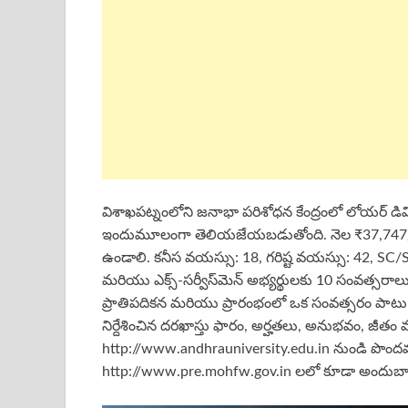
విశాఖపట్నంలోని జనాభా పరిశోధన కేంద్రంలో లోయర్ డివిజన్
ఇందుమూలంగా తెలియజేయబడుతోంది. నెల ₹37,747/- ఇస్తా
ఉండాలి. కనీస వయస్సు: 18, గరిష్ట వయస్సు: 42, 
మరియు ఎక్స్-సర్వీస్‌మెన్ అభ్యర్థులకు 10 సంవత్సరాలు
ప్రాతిపదికన మరియు ప్రారంభంలో ఒక సంవత్సరం పాటు ఉంట
నిర్దేశించిన దరఖాస్తు ఫారం, అర్హతలు, అనుభవం, జీత
http://www.andhrauniversity.edu.in నుండి పొం
http://www.pre.mohfw.gov.in లలో కూడా అందుబా