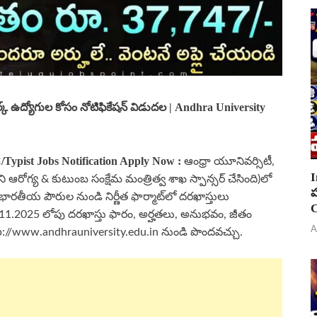
్లర్క్ ఉద్యోగుల కోసం నోటిఫికేషన్ విడుదల | Andhra University
/Typist
Jobs Notification Apply Now
:
ఆంధ్రా యూనివర్సిటీ,
I
ోని ఆరోగ్య & కుటుంబ సంక్షేమ మంత్రిత్వ శాఖ స్పాన్సర్ చేసింది)లో
ప
గిన భారతీయ పౌరుల నుండి నిర్ణీత ఫార్మాట్‌లో దరఖాస్తులు
C
25.11.2025 లోపు దరఖాస్తు ఫారం, అర్హతలు, అనుభవం, జీతం
A
p://www.andhrauniversity.edu.in నుండి పొందవచ్చు.