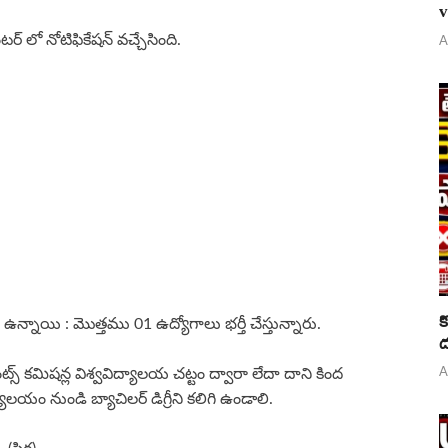
v
టర్ లో నోటిఫికేషన్ వచ్చేసింది.
A
క
ులు ఉన్నాయి : మొత్తము 01 ఉద్యోగాలు భర్తీ చేస్తున్నారు.
ద
్స్ కమిషన్ల విశ్వవిద్యాలయ చట్టం ద్వారా లేదా దాని కింద
A
లయం నుండి బ్యాచిలర్ డిగ్రీని కలిగి ఉండాలి.