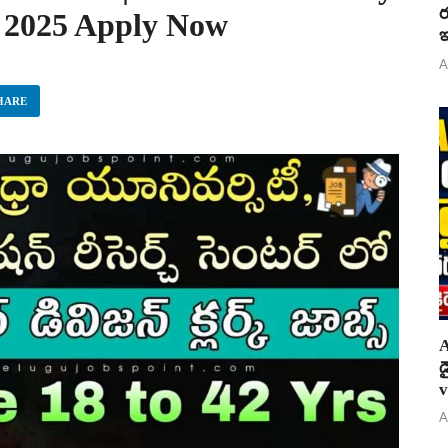
ర
n 2025 Apply Now
ఇ
A
HARE
A
డ
v
A