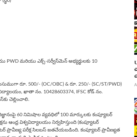
స్థిర)
PWD మరియు ఎక్స్-సర్వీస్‌మెన్ అభ్యర్థులకు 10
U
చ
చ
్తు రుసుముగా రూ. 500/- (OC/OBC) & రూ. 250/- (SC/ST/PWD)
A
్ర విశ్వవిద్యాలయం, ఖాతా నం. 10428603374, IFSC కోడ్ నం.
కు చెల్లించాలి.
 పరిజ్ఞానంపై 60 నిమిషాల వ్యవధిలో 100 మార్కులకు కంప్యూటర్
షను ఆంధ్ర విశ్వవిద్యాలయం నిర్వహిస్తుంది (కంప్యూటర్
యూటర్ ప్రావీణ్య పరీక్ష సిలబస్ జతచేయబడింది. కంప్యూటర్ ప్రావీణ్యత