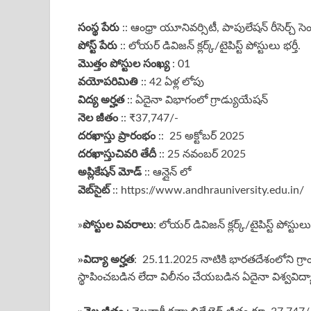
సంస్థ పేరు
:: ఆంధ్రా యూనివర్సిటీ, పాపులేషన్ రీసెర్చ్ సెం
పోస్ట్ పేరు
:: లోయర్ డివిజన్ క్లర్క్/టైపిస్ట్ పోస్టులు భర్తీ.
మొత్తం పోస్టుల సంఖ్య
: 01
వయోపరిమితి
:: 42 ఏళ్ల లోపు
విద్య అర్హత
:: ఏదైనా విభాగంలో గ్రాడ్యుయేషన్
నెల జీతం
:: ₹37,747/-
దరఖాస్తు ప్రారంభం
:: 25 అక్టోబర్ 2025
దరఖాస్తు
చివరి తేదీ
:: 25 నవంబర్ 2025
అప్లికేషన్ మోడ్
:: ఆన్లైన్ లో
వెబ్‌సైట్
:: https://www.andhrauniversity.edu.in/
పోస్టుల వివరాలు
»
: లోయర్ డివిజన్ క్లర్క్/టైపిస్ట్ పోస్ట
»
విద్యా అర్హత
: 25.11.2025 నాటికి భారతదేశంలోని గ్రాంట
స్థాపించబడిన లేదా విలీనం చేయబడిన ఏదైనా విశ్వవిద్యా