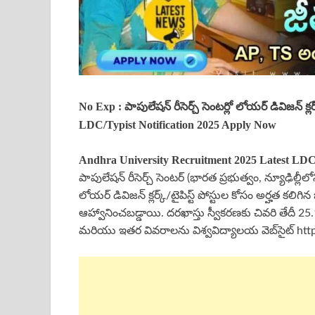
No Exp : పాపులేషన్ రీసెర్చ్ సెంటర్లో లోయర్ డివిజన్ క
LDC/Typist Notification 2025 Apply Now
Andhra University
Recruitment 2025
Latest
LDC
పాపులేషన్ రీసెర్చ్ సెంటర్ (భారత ప్రభుత్వం, న్యూఢిల్లీల
లోయర్ డివిజన్ క్లర్క్/టైపిస్ట్ పోస్టుల కోసం అర్హత కలి
ఆహ్వానించబడ్డాయి. దరఖాస్తు స్వీకరణకు చివరి తేదీ 
మరియు ఇతర వివరాలను విశ్వవిద్యాలయ వెబ్‌సైట్ htt