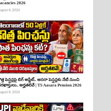
acancies 2026
ugust 8, 2026
ొత్త పెన్షన్లపై బిగ్ అప్డేట్.. ఆసరా పెన్షన్లకు నేటి నుంచి
రఖాస్తులు.. అర్హతలివే | TS Aasara Pension 2026
ugust 8, 2026