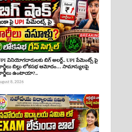
PI వినియోగదారులకు బిగ్ అలర్ట్.. UPI పేమెంట్స్ పై
ార్జీలు బిల్లు లోకసభ ఆమోదం… సామాన్యులపై
ార్జీలు ఉంటాయా?..
ugust 8, 2026