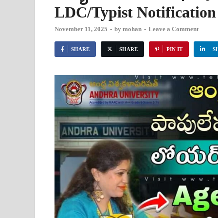
LDC/Typist Notificatio
November 11, 2025
-
by
mohan
-
Leave a Comment
SHARE
SHARE
PIN IT
S