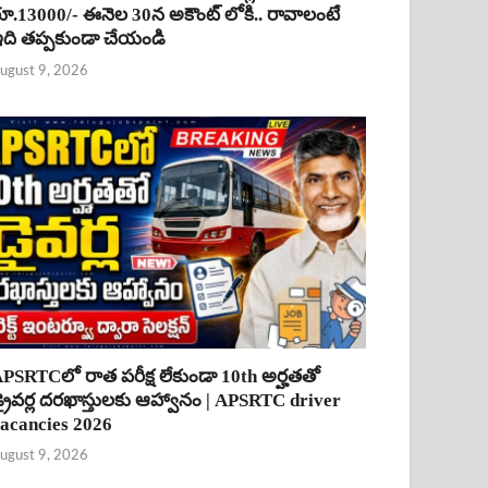
ూ.13000/- ఈనెల 30న అకౌంట్ లోకి.. రావాలంటే
ది తప్పకుండా చేయండి
ugust 9, 2026
PSRTCలో రాత పరీక్ష లేకుండా 10th అర్హతతో
్రైవర్ల దరఖాస్తులకు ఆహ్వానం | APSRTC driver
acancies 2026
ugust 9, 2026