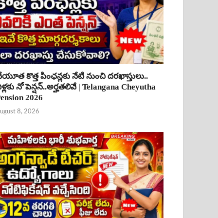
ేయూత కొత్త పింఛన్లకు నేటి నుంచి దరఖాస్తులు..
ీళ్లకు నో పెన్షన్..అర్హతలివే | Telangana Cheyutha
ension 2026
ugust 8, 2026