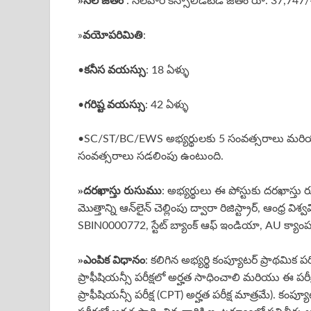
»
నెల జీతం
: నెలవారీ కన్సాలిడేటెడ్ జీతం రూ. 37,747/- (
వయోపరిమితి
»
:
కనీస వయస్సు
•
: 18 ఏళ్ళు
గరిష్ట వయస్సు
•
: 42 ఏళ్ళు
•SC/ST/BC/EWS అభ్యర్థులకు 5 సంవత్సరాలు మరియు 
సంవత్సరాలు సడలింపు ఉంటుంది.
»దరఖాస్తు రుసుము
: అభ్యర్థులు ఈ పోస్టుకు దరఖాస
మొత్తాన్ని ఆన్‌లైన్ చెల్లింపు ద్వారా రిజిస్ట్రార్, ఆంధ
SBIN0000772, స్టేట్ బ్యాంక్ ఆఫ్ ఇండియా, AU క్యాంపస్‌
»ఎంపిక విధానం
: కలిగిన అభ్యర్థి కంప్యూటర్ ప్రాథమిక
ప్రాఫీషియన్సీ పరీక్షలో అర్హత సాధించాలి మరియు ఈ పరీక్
ప్రాఫీషియన్సీ పరీక్ష (CPT) అర్హత పరీక్ష మాత్రమే). కంప్