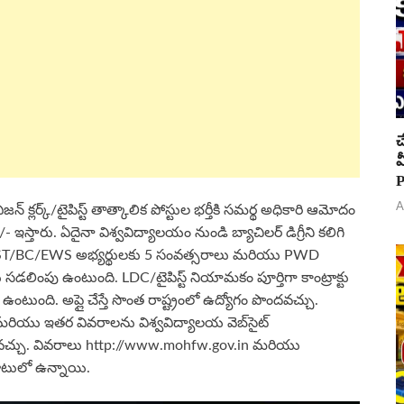
చ
వ
P
A
 క్లర్క్/టైపిస్ట్ తాత్కాలిక పోస్టుల భర్తీకి సమర్థ అధికారి ఆమోదం
రు. ఏదైనా విశ్వవిద్యాలయం నుండి బ్యాచిలర్ డిగ్రీని కలిగి
SC/ST/BC/EWS అభ్యర్థులకు 5 సంవత్సరాలు మరియు PWD
 సడలింపు ఉంటుంది. LDC/టైపిస్ట్ నియామకం పూర్తిగా కాంట్రాక్టు
ుంది. అప్లై చేస్తే సొంత రాష్ట్రంలో ఉద్యోగం పొందవచ్చు.
ం మరియు ఇతర వివరాలను విశ్వవిద్యాలయ వెబ్‌సైట్
దవచ్చు. వివరాలు http://www.mohfw.gov.in మరియు
టులో ఉన్నాయి.