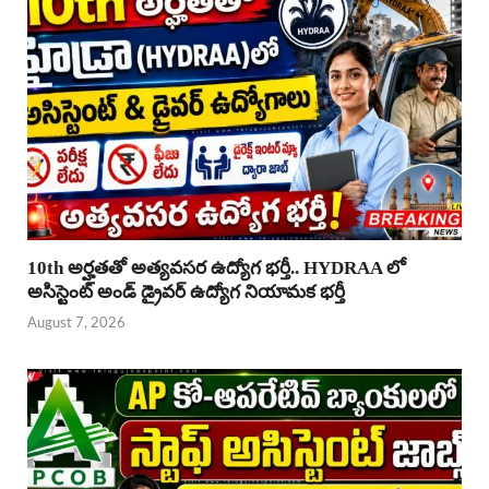
10th అర్హతతో అత్యవసర ఉద్యోగ భర్తీ.. HYDRAA లో
అసిస్టెంట్ అండ్ డ్రైవర్ ఉద్యోగ నియామక భర్తీ
August 7, 2026