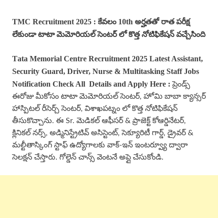
TMC Recruitment 2025 : కేవలం 10th అర్హతతో రాత పరీక్ష
లేకుండా టాటా మెమోరియల్ సెంటర్ లో కొత్త నోటిఫికేషన్ వచ్చేసింది
Τata Μemorial Centre Recruitment 2025 Latest Assistant,
Security Guard, Driver, Nurse & Multitasking Staff Jobs
Notification Check All Details and Apply Here
:
ప్రెండ్స్
ఈరోజు మీకోసం టాటా మెమోరియల్ సెంటర్, హోమి బాబా క్యాన్సర్
హాస్పిటల్ రీసెర్చ్ సెంటర్, విశాఖపట్నం లో కొత్త నోటిఫికేషన్
తీసుకొచ్చాను. ఈ Sr. మెడికల్ ఆఫీసర్ & ప్రాజెక్ట్ కోఆర్డినేటర్,
క్లినికల్ నర్స్, అడ్మినిస్ట్రేటివ్ అసిస్టెంట్, సెక్యూరిటీ గార్డ్, డ్రైవర్ &
మల్టీతాస్కింగ్ స్టాఫ్ ఉద్యోగాలకు వాక్-ఇన్ ఇంటర్వ్యూ ద్వారా
సెలక్షన్ చేస్తారు. గోల్డెన్ చాన్స్ వెంటనే అప్లై చేసుకోండి.