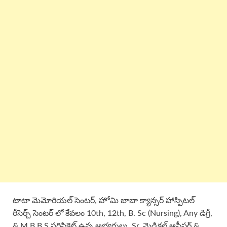
టాటా మెమోరియల్ సెంటర్, హోమి బాబా క్యాన్సర్ హాస్పిటల్
రీసెర్చ్ సెంటర్ లో కేవలం 10th, 12th, B. Sc (Nursing), Any డిగ్రీ,
& M.B.B.S సర్టిఫికెట్ ఉన్న అభ్యర్థులు Sr. మెడికల్ ఆఫీసర్ &