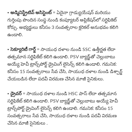
• అడ్మినిస్ట్రేటివ్ అసిస్టెంట్
= ఏదైనా గ్రాడ్యుయేషన్ మరియు
గుర్తింపు పొందిన సంస్థ నుండి కంప్యూటర్ అప్లికేషన్‌లో సర్టిఫికెట్
కోర్సు. అభ్యర్థులు కనీసం 3 సంవత్సరాల క్లరికల్ అనుభవం కలిగి
ఉండాలి.
• సెక్యూరిటీ గార్డ్
= సాయుధ దళాల నుండి SSC ఉత్తీర్ణత లేదా
తత్సమాన సర్టిఫికేట్ కలిగి ఉండాలి. PSV బ్యాడ్జ్‌తో చెల్లుబాటు
అయ్యే హెవీ ట్రాన్స్‌పోర్ట్ డ్రైవింగ్ లైసెన్స్ కలిగి ఉండాలి. గమనిక:
కనీసం 15 సంవత్సరాలు సేవ చేసి, సాయుధ దళాల నుండి డిశ్చార్జ్
చేయబడిన లేదా పదవీ విరమణ చేసిన మాజీ సైనికులు.
• డ్రైవర్
= సాయుధ దళాల నుండి HSC పాస్ లేదా తత్సమాన
సర్టిఫికేట్ కలిగి ఉండాలి. PSV బ్యాడ్జ్‌తో చెల్లుబాటు అయ్యే హెవీ
ట్రాన్స్‌పోర్ట్ డ్రైవింగ్ లైసెన్స్ కలిగి ఉండాలి. గమనిక: కనీసం 15
సంవత్సరాలు సేవ చేసి, సాయుధ దళాల నుండి పదవీ విరమణ
చేసిన మాజీ సైనికులు .