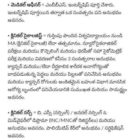
• మెడికల్ ఆఫీసర్
= ఎంబీబీఎస్, ఇంటర్న్‌షిప్ పూర్తి చేశారు.
ఇంటర్న్‌షిప్ పూర్తయిన తర్వాత ఒక సంవత్సరం పని అనుభవం
అవసరం.
• క్లినికల్ సైకాలజిస్ట్
= గుర్తింపు పొందిన విశ్వవిద్యాలయం నుండి
MA (క్లినికల్ సైకాలజీ) లేదా తత్సమానం. న్యూరోసైకలాజికల్
పరీక్షలు మరియు కౌన్సెలింగ్ మరియు థెరపీతో సహా సైకోమెట్రిక్
పరీక్ష మరియు వివరణలో కనీసం 3 సంవత్సరాల అనుభవం.
క్యాన్సర్ మరియు/లేదా దీర్ఘకాలిక శారీరక అనారోగ్యంతో
బాధపడుతున్న పెద్దలు మరియు పిల్లలతో పనిచేసిన అనుభవం
మరియు క్యాన్సర్ రోగులకు అంకితమైన బహుళ-విభాగ మానసిక
ఆరోగ్య బృందంలో పనిచేయడానికి సుముఖత మరియు సామర్థ్యం
అవసరం.
• క్లినికల్ నర్స్
= బి. ఎస్సీ (నర్సింగ్) / జనరల్ నర్సింగ్ &
మిడ్‌వైఫరీలో డిప్లొమా (INC/MNCతో రిజిస్టర్‌లు) మరియు
అనుభవం అవసరం. పాలియేటివ్ కేర్‌లో అనుభవం / సర్టిఫికేషన్
అవసరం.