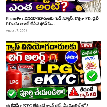
PhonePe : వినియోగదారులకు గుడ్ న్యూస్. కొత్తగా FD, డైలీ
RDలను లాంచ్ చేసిన ఫోన్ పే…
August 7, 2026
ఈ కేవైసీ e-KYC లేకుంటే గ్యాస్ కట్.. మీ మొబైల్ లో 5