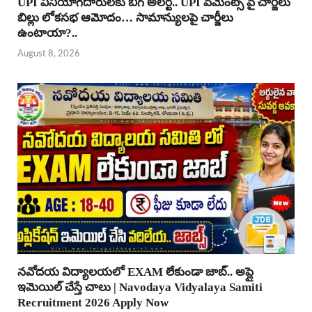
UPI వినియోగదారులకు బిగ్ అలర్ట్.. UPI పేమెంట్స్ పై చార్జీలు
బిల్లు లోకసభ ఆమోదం… సామాన్యులపై చార్జీలు
ఉంటాయా?..
August 8, 2026
నవోదయ విద్యాలయలో EXAM లేకుండా జాబ్.. అప్లై
ఇమెయిల్ చేస్తే చాలు | Navodaya Vidyalaya Samiti
Recruitment 2026 Apply Now