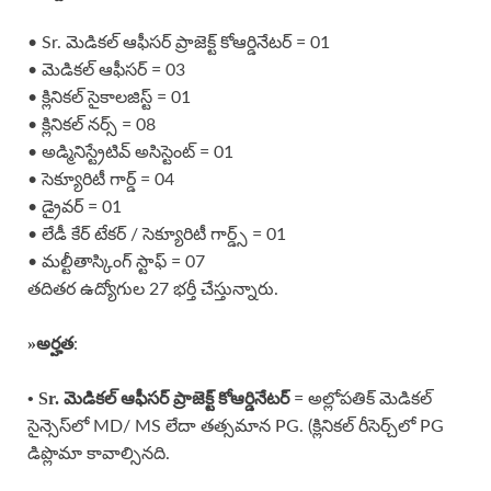
• Sr. మెడికల్ ఆఫీసర్ ప్రాజెక్ట్ కోఆర్డినేటర్ = 01
• మెడికల్ ఆఫీసర్ = 03
• క్లినికల్ సైకాలజిస్ట్ = 01
• క్లినికల్ నర్స్ = 08
• అడ్మినిస్ట్రేటివ్ అసిస్టెంట్ = 01
• సెక్యూరిటీ గార్డ్ = 04
• డ్రైవర్ = 01
• లేడీ కేర్ టేకర్ / సెక్యూరిటీ గార్డ్స్ = 01
• మల్టీతాస్కింగ్ స్టాఫ్ = 07
తదితర ఉద్యోగుల 27 భర్తీ చేస్తున్నారు.
»అర్హత
:
• Sr. మెడికల్ ఆఫీసర్ ప్రాజెక్ట్ కోఆర్డినేటర్
= అల్లోపతిక్ మెడికల్
సైన్సెస్‌లో MD/ MS లేదా తత్సమాన PG. (క్లినికల్ రీసెర్చ్‌లో PG
డిప్లొమా కావాల్సినది.