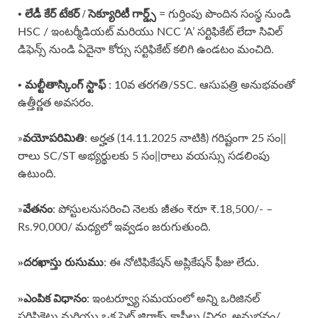
• లేడీ కేర్ టేకర్ / సెక్యూరిటీ గార్డ్స్
= గుర్తింపు పొందిన సంస్థ నుండి
HSC / ఇంటర్మీడియట్ మరియు NCC ‘A’ సర్టిఫికేట్ లేదా సివిల్
డిఫెన్స్ నుండి ఏదైనా కోర్సు సర్టిఫికేట్ కలిగి ఉండటం మంచిది.
• మల్టీతాస్కింగ్ స్టాఫ్
: 10వ తరగతి/SSC. ఆసుపత్రి అనుభవంతో
ఉత్తీర్ణత అవసరం.
వయోపరిమితి
»
: అర్హత (14.11.2025 నాటికి) గరిష్టంగా 25 సం||
రాలు SC/ST అభ్యర్థులకు 5 సం||రాలు వయస్సు సడలింపు
ఉటుంది.
వేతనం
»
: పోస్టులనుసరించి నెలకు జీతం ₹రూ ₹.18,500/- –
Rs.90,000/ మధ్యలో ఇవ్వడం జరుగుతుంది.
»దరఖాస్తు రుసుము
: ఈ నోటిఫికేషన్ అప్లికేషన్ ఫీజు లేదు.
»ఎంపిక విధానం
: ఇంటర్వ్యూ సమయంలో అన్ని ఒరిజినల్
సర్టిఫికెట్లు మరియు ఒక సెట్ జిరాక్స్ కాపీలు (విద్య, అనుభవం/