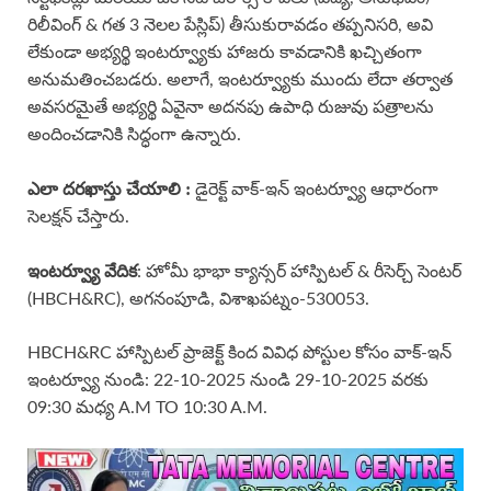
రిలీవింగ్ & గత 3 నెలల పేస్లిప్) తీసుకురావడం తప్పనిసరి, అవి
లేకుండా అభ్యర్థి ఇంటర్వ్యూకు హాజరు కావడానికి ఖచ్చితంగా
అనుమతించబడరు. అలాగే, ఇంటర్వ్యూకు ముందు లేదా తర్వాత
అవసరమైతే అభ్యర్థి ఏవైనా అదనపు ఉపాధి రుజువు పత్రాలను
అందించడానికి సిద్ధంగా ఉన్నారు.
ఎలా దరఖాస్తు చేయాలి :
డైరెక్ట్ వాక్-ఇన్ ఇంటర్వ్యూ ఆధారంగా
సెలక్షన్ చేస్తారు.
ఇంటర్వ్యూ వేదిక
: హోమీ భాభా క్యాన్సర్ హాస్పిటల్ & రీసెర్చ్ సెంటర్
(HBCH&RC), అగనంపూడి, విశాఖపట్నం-530053.
HBCH&RC హాస్పిటల్ ప్రాజెక్ట్ కింద వివిధ పోస్టుల కోసం వాక్-ఇన్
ఇంటర్వ్యూ నుండి: 22-10-2025 నుండి 29-10-2025 వరకు
09:30 మధ్య Α.Μ ΤΟ 10:30 Α.Μ.