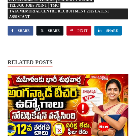
TELUGU JOBS POINT
TMC
ΤATA ΜEMORIAL CENTRE RECRUITMENT 2025 LATEST
ASSISTANT
SHARE
SHARE
PIN IT
SHARE
RELATED POSTS