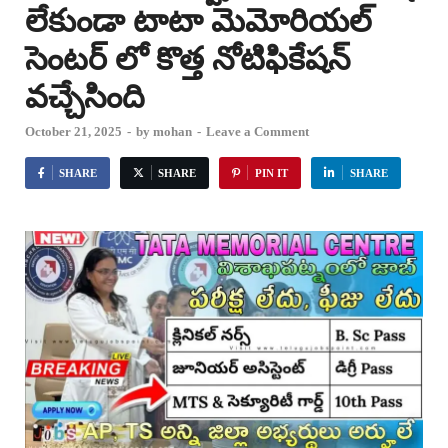
లేకుండా టాటా మెమోరియల్
సెంటర్ లో కొత్త నోటిఫికేషన్
వచ్చేసింది
October 21, 2025
-
by
mohan
-
Leave a Comment
SHARE
SHARE
PIN IT
SHARE