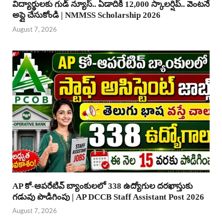
విద్యార్థులకు గుడ్ న్యూస్.. ఏడాదికి 12,000 స్కాలర్షిప్.. వెంటనే
అప్లై చేసుకోండి | NMMSS Scholarship 2026
August 7, 2026
AP కో-ఆపరేటివ్ బ్యాంకులలో 338 ఉద్యోగుల దరఖాస్తుకు
గడువు పొడిగింపు | AP DCCB Staff Assistant Post 2026
August 7, 2026