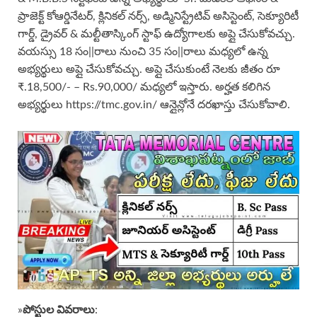
ప్రాజెక్ట్ కోఆర్డినేటర్, క్లినికల్ నర్స్, అడ్మినిస్ట్రేటివ్ అసిస్టెంట్, సెక్యూరిటీ
గార్డ్, డ్రైవర్ & మల్టీతాస్కింగ్ స్టాఫ్ ఉద్యోగాలకు అప్లై చేసుకోవచ్చు.
వయస్సు 18 సం||రాలు నుంచి 35 సం||రాలు మధ్యలో ఉన్న
అభ్యర్థులు అప్లై చేసుకోవచ్చు. అప్లై చేసుకుంటే నెలకు జీతం రూ
₹.18,500/- – Rs.90,000/ మధ్యలో ఇస్తారు. అర్హత కలిగిన
అభ్యర్థులు https://tmc.gov.in/ ఆన్లైన్లోనే దరఖాస్తు చేసుకోవాలి.
పోస్టుల వివరాలు
»
: