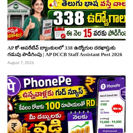
AP కో-ఆపరేటివ్ బ్యాంకులలో 338 ఉద్యోగుల దరఖాస్తుకు
గడువు పొడిగింపు | AP DCCB Staff Assistant Post 2026
August 7, 2026