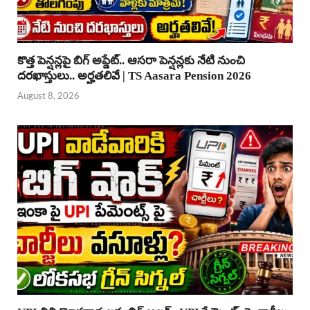
కొత్త పెన్షన్లపై బిగ్ అప్డేట్.. ఆసరా పెన్షన్లకు నేటి నుంచి
దరఖాస్తులు.. అర్హతలివే | TS Aasara Pension 2026
August 8, 2026