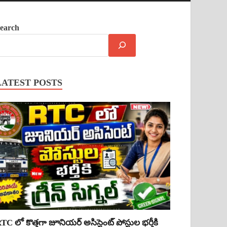
earch
LATEST POSTS
TC లో కొత్తగా జూనియర్ అసిస్టెంట్ పోస్టుల భర్తీకి