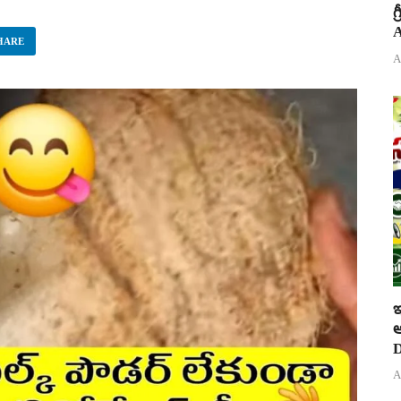
గ
A
HARE
A
ఇ
ఆ
D
A