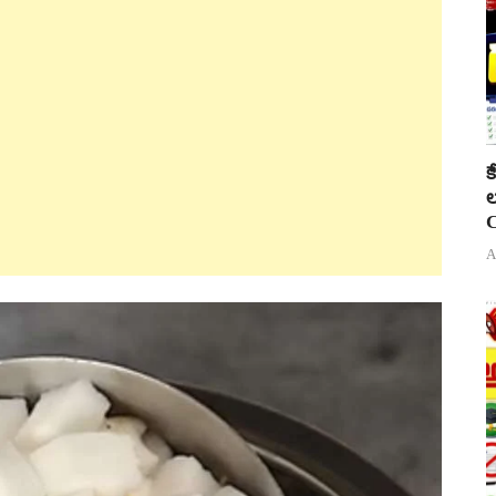
క
ల
C
A