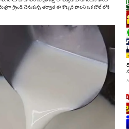
ెత్తగా గ్రైండ్ చేసుకున్న తర్వాత ఈ కొబ్బరి పాలని ఒక బౌల్ లోకి
ద
స
A