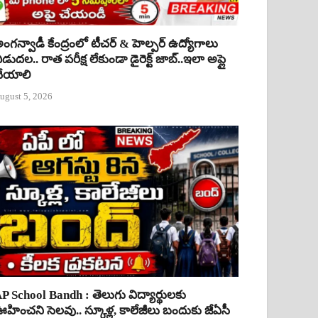
ంగన్వాడీ కేంద్రంలో టీచర్ & హెల్పర్ ఉద్యోగాలు
ిడుదల.. రాత పరీక్ష లేకుండా డైరెక్ట్ జాబ్..ఇలా అప్లై
ేయాలి
ugust 5, 2026
P School Bandh : తెలుగు విద్యార్థులకు
హించని సెలవు.. స్కూళ్ల, కాలేజీలు బందుకు జేఏసీ