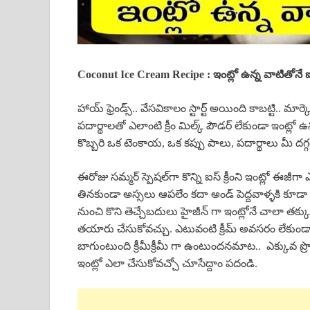
Coconut Ice Cream Recipe : ఇంట్లో ఉన్న వాటితోనే ఐస్
హాయ్ ఫ్రెండ్స్.. వేసవికాలం స్టార్ట్ అయింది కాబట్టి.. మార
పదార్థాలతో ఎలాంటి క్రీం మిల్క్ పౌడర్ లేకుండా ఇంట్లో 
కొబ్బరి ఒక టెంకాయ, ఒక కప్పు పాలు, పదార్థాలు మీ దగ్గ
ఈరోజు సమ్మర్ స్పెషల్‌గా కొన్ని ఐస్ క్రీంని ఇంట్లో ఈజీగా
తినకుండా అస్సలు ఆపలేం కదా అండ్ పెద్దవాళ్ళకి కూడా
నుంచి కొని తెచ్చేబదులు హైజీన్ గా ఇంట్లోనే చాలా తక్కువ ఇ
తయారు చేసుకోవచ్చు. ఎటువంటి క్రీమ్ అవసరం లేకుండా
బాగుంటుంది క్రీమీక్రీమీ గా ఉంటుందనమాట.. ఎక్కువ ప్ర
ఇంట్లో ఎలా చేసుకోవచ్చో చూసేద్దాం పదండి.