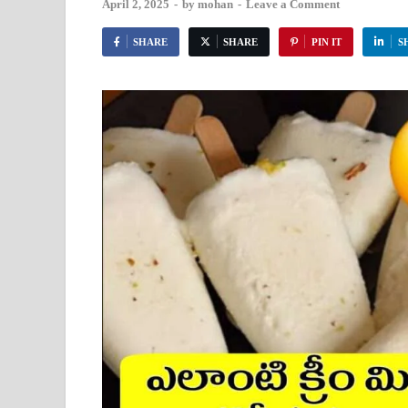
April 2, 2025
-
by
mohan
-
Leave a Comment
SHARE
SHARE
PIN IT
S