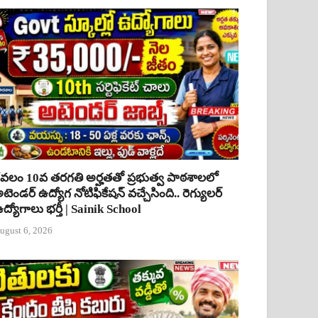
ేవలం 10వ తరగతి అర్హతతో ప్రభుత్వ పాఠశాలలో
టెండర్ ఉద్యోగ నోటిఫికేషన్ వచ్చేసింది.. రెగ్యులర్
ద్యోగాలు భర్తీ | Sainik School
ugust 6, 2026