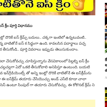
 క్రీం పూర్తి విధానము
్కెట్లో దొరికే ఐస్ క్రీమ్స్ బదులు.. చక్కగా ఇంటిలో ఉన్నటువంటి..
ఉన్న వాటితోనే ఐస్ క సిద్ధంగా ఉంది. కావలసిన పదార్థాలు పచ్చ
ర తీసుకోండి.. పూర్తి వివరాలు ఇప్పుడు తెలుసుకుందాం.
క
 ఎలా చేసుకోవచ్చు చూపిస్తున్నాను వేసవికాలంలో పిల్లల్ని ఐస్ క్రీం
అ
 చల్లచల్లగా ఏదో ఒకటి తీసుకోవాలి అనిపిస్తూ ఉంటుంది. బయటి
ఉ
న్‌గ్రీడియెంట్స్ తో అన్ని ఇంట్లో దొరికే వాటితోనే ఈ ఐస్‌క్రీమ్‌ను
A
 ఈ ఐస్‌క్రీమ్ తయారు చేసేయొచ్చు అండ్ ఎస్‌టి కూడా చాలా
ొసెస్ ఉంటూ సింపుల్ గా తయారు చేసుకోవచ్చు. ఈ కోకొనట్ క్రీమ్ ని