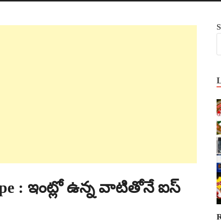
S
 : ఇంట్లో ఉన్న వాటితోనే ఐస్
R