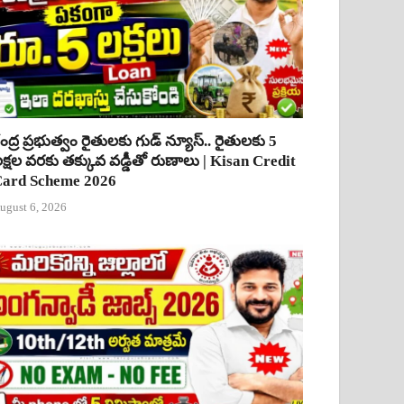
ేంద్ర ప్రభుత్వం రైతులకు గుడ్ న్యూస్.. రైతులకు 5
క్షల వరకు తక్కువ వడ్డీతో రుణాలు | Kisan Credit
ard Scheme 2026
ugust 6, 2026