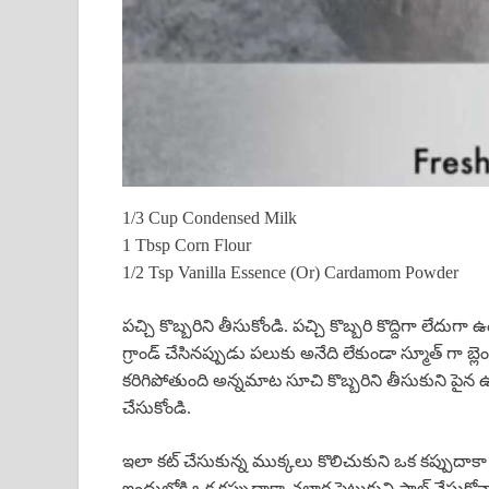
1/3 Cup Condensed Milk
1 Tbsp Corn Flour
1/2 Tsp Vanilla Essence (Or) Cardamom Powder
పచ్చి కొబ్బరిని తీసుకోండి. పచ్చి కొబ్బరి కొద్దిగా లేద
గ్రాండ్ చేసినప్పుడు పలుకు అనేది లేకుండా స్మూత్ గా బ్ల
కరిగిపోతుంది అన్నమాట సూచి కొబ్బరిని తీసుకుని పైన ఉ
చేసుకోండి.
ఇలా కట్ చేసుకున్న ముక్కలు కొలిచుకుని ఒక కప్పుదాకా మి
ఇందులోకి ఒక కప్పుదాకా చల్లార పెట్టుకుని పాల్ వేసుకోవ