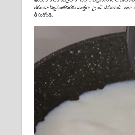
లేకుండా వీలైనంతవరకు మెత్తగా గ్రైండ్ చేసుకోండి. ఇలా మ
తీసుకోండి.