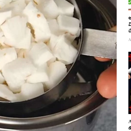
అ
వ
చ
A
A
ఊ