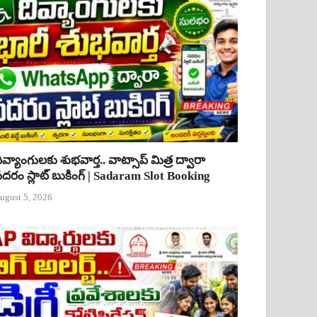
ివ్యాంగులకు శుభవార్త.. వాట్సాప్ మిత్ర ద్వారా
దరం స్లాట్ బుకింగ్ | Sadaram Slot Booking
ugust 5, 2026