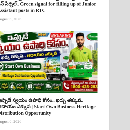
్రీన్ సిగ్నల్.. Green signal for filling up of Junior
ssistant posts in RTC
ugust 6, 2026
ప్పుడే స్వయం ఉపాధి కోసం.. ఖర్చు తక్కువ..
దాయం ఎక్కువ | Start Own Business Heritage
istribution Opportunity
ugust 6, 2026