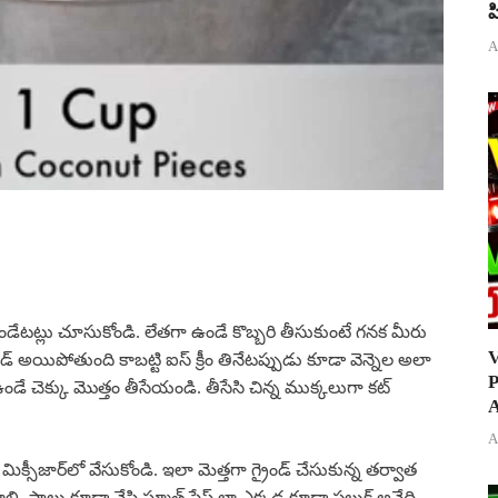
ప
A
ుగా ఉండేటట్లు చూసుకోండి. లేతగా ఉండే కొబ్బరి తీసుకుంటే గనక మీరు
V
ెండ్ అయిపోతుంది కాబట్టి ఐస్ క్రీం తినేటప్పుడు కూడా వెన్నెల అలా
P
ండే చెక్కు మొత్తం తీసేయండి. తీసేసి చిన్న ముక్కలుగా కట్
A
A
క్సీజార్‌లో వేసుకోండి. ఇలా మెత్తగా గ్రైండ్ చేసుకున్న తర్వాత
ాలి. పాలు కూడా వేసి స్మూత్ పేస్ట్ లా ఎక్కడ కూడా పలుక్ అనేది