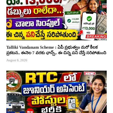
Talliki Vandanam Scheme : ఏపీ ప్రభుత్వం మరో కీలక
ప్రకటన.. ఈనెల 7 వరకు ఛాన్స్.. ఈ చిన్న పని చేస్తే సరిపోతుంది
August 6, 2026