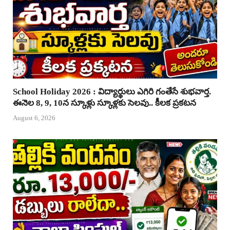
School Holiday 2026 : విద్యార్థులు ఎగిరి గంతేసే శుభవార్త.
ఈనెల 8, 9, 10న స్కూళ్లు స్కూళ్లకు సెలవు.. కీలక ప్రకటన
August 6, 2026