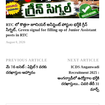
RTC లో కొత్తగా జూనియర్ అసిస్టెంట్ పోస్టుల భర్తీకి గ్రీన్
సిగ్నల్.. Green signal for filling up of Junior Assistant
posts in RTC
August 6, 2026
PREVIOUS ARTICLE
NEXT ARTICLE
మే 7న ఐసెట్ : ఏప్రిల్ 9 వరకు
ICDS Anganwadi
దరఖాస్తుల ఆహ్వానం
Recruitment 2025 :
అంగన్వాడీలో ఉద్యోగాల భర్తీకి
దరఖాస్తులు.. చివరి తేదీ 31
మార్చ్