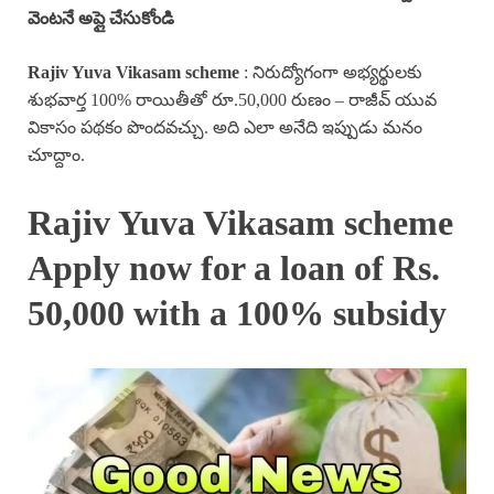
వెంటనే అప్లై చేసుకోండి
Rajiv Yuva Vikasam scheme
: నిరుద్యోగంగా అభ్యర్థులకు
శుభవార్త 100% రాయితీతో రూ.50,000 రుణం – రాజీవ్ యువ
వికాసం పథకం పొందవచ్చు. అది ఎలా అనేది ఇప్పుడు మనం
చూద్దాం.
Rajiv Yuva Vikasam scheme
Apply now for a loan of Rs.
50,000 with a 100% subsidy