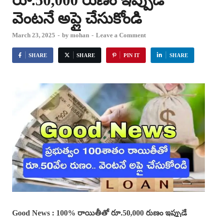
రూ.50,000 రుణం ఇప్పుడే
వెంటనే అప్లై చేసుకోండి
March 23, 2025
-
by
mohan
-
Leave a Comment
SHARE
SHARE
PIN IT
SHARE
Good News : 100% రాయితీతో రూ.50,000 రుణం ఇప్పుడే