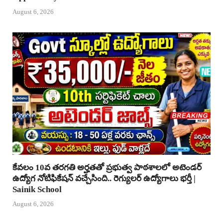
August 6, 2026
కేవలం 10వ తరగతి అర్హతతో ప్రభుత్వ పాఠశాలలో అటెండర్
ఉద్యోగ నోటిఫికేషన్ వచ్చేసింది.. రెగ్యులర్ ఉద్యోగాలు భర్తీ |
Sainik School
August 6, 2026