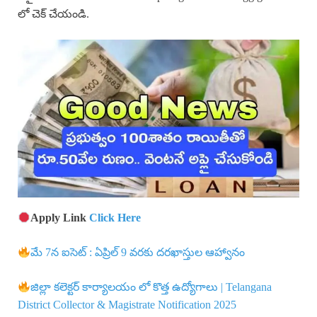
లో చెక్ చేయండి.
Apply Link
Click Here
మే 7న ఐసెట్ : ఏప్రిల్ 9 వరకు దరఖాస్తుల ఆహ్వానం
జిల్లా కలెక్టర్ కార్యాలయం లో కొత్త ఉద్యోగాలు | Telangana
District Collector & Magistrate Notification 2025