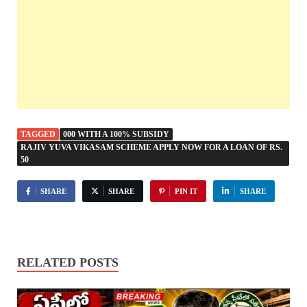
TAGGED
000 WITH A 100% SUBSIDY
RAJIV YUVA VIKASAM SCHEME APPLY NOW FOR A LOAN OF RS.
50
SHARE
SHARE
PIN IT
SHARE
RELATED POSTS