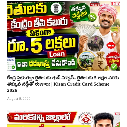
కేంద్ర ప్రభుత్వం రైతులకు గుడ్ న్యూస్.. రైతులకు 5 లక్షల వరకు
తక్కువ వడ్డీతో రుణాలు | Kisan Credit Card Scheme
2026
August 6, 2026