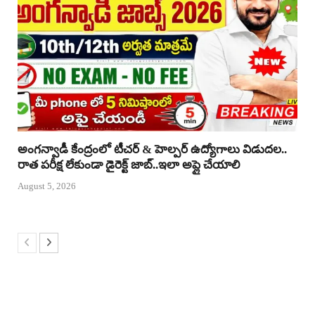
అంగన్వాడీ కేంద్రంలో టీచర్ & హెల్పర్ ఉద్యోగాలు విడుదల..
రాత పరీక్ష లేకుండా డైరెక్ట్ జాబ్..ఇలా అప్లై చేయాలి
August 5, 2026