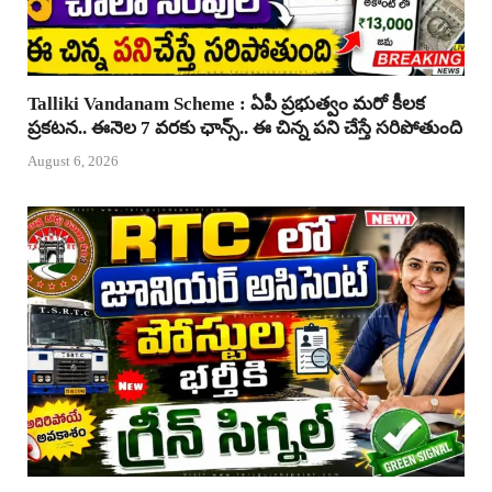
Talliki Vandanam Scheme : ఏపీ ప్రభుత్వం మరో కీలక
ప్రకటన.. ఈనెల 7 వరకు ఛాన్స్.. ఈ చిన్న పని చేస్తే సరిపోతుంది
August 6, 2026