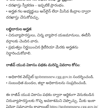
• దరఖాస్తు స్వీకరణ – ఇప్పటికే ప్రారంభం.
• అర్హత గల అభ్యర్థులు ఆన్‌లైన్ లేదా మీసేవ కేంద్రాల ద్వారా
దరఖాస్తు చేసుకోవచ్చు.
లబ్ధిదారుల అర్హత
:
• చిరువ్యాపారస్తులు, చిన్న వ్యాపార యజమానులు, ఈబీసీ
వర్గాలకు చెందిన వారు.
• ప్రభుత్వం నిర్ణయించిన క్రిటీరియా మేరకు అర్హతను
నిర్ధారించుకోవాలి.
రాజీవ్ యువ వికాసం పథకం మరిన్ని వివరాల కోసం
:
• అధికారిక వెబ్‌సైట్ tgobmmsnew.cgg.gov.in సందర్శించండి.
• సంబంధిత మండల, జిల్లా అధికారులను సంప్రదించండి.
ఈ రాజీవ్ యువ వికాసం పథకం ద్వారా ఆర్థికంగా వెనుకబడిన
చిరువ్యాపారస్తులకు గొప్ప అవకాశమని చెప్పొచ్చు. మీకు ఇంకా
ఏదైనా సమాచారం కావాలంటే https://tgobmmsnew.cgg.gov.in/