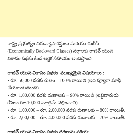
రాష్ట్ర ప్రభుత్వం చిరువ్యాపారస్తులు మరియు ఈబీసీ
(Economically Backward Classes) వర్గాలకు రాజీవ్ యువ
వికాసం పథకం కింద ఆర్థిక సహాయం అందిస్తోంది.
రాజీవ్ యువ వికాసం పథకం ముఖ్యమైన విషయాలు
:
• రూ. 50,000 వరకు రుణం – 100% రాయితీ (ఇది పూర్తిగా మాఫీ
చేయబడుతుంది).
• రూ. 1,00,000 వరకు రుణాలకు – 90% రాయితీ (లబ్ధిదారుడు
కేవలం రూ.10,000 మాత్రమే చెల్లించాలి).
• రూ. 1,00,000 – రూ. 2,00,000 వరకు రుణాలకు – 80% రాయితీ.
• రూ. 2,00,000 – రూ. 4,00,000 వరకు రుణాలకు – 70% రాయితీ.
రాజీవ్ యువ వికాసం పథకం
దరఖాస్తు ప్రక్రియ
: