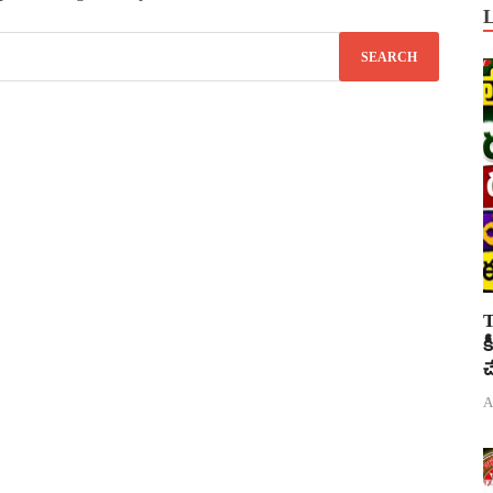
T
క
చ
A