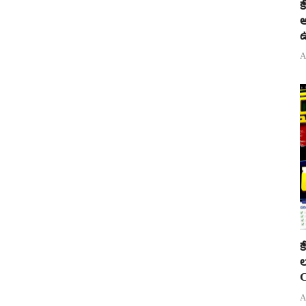
క
అ
ఉ
A
క
ల
C
A