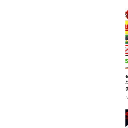
అ
వ
చ
A