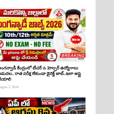
ంగన్వాడీ కేంద్రంలో టీచర్ & హెల్పర్ ఉద్యోగాలు
ిడుదల.. రాత పరీక్ష లేకుండా డైరెక్ట్ జాబ్..ఇలా అప్లై
ేయాలి
ugust 5, 2026