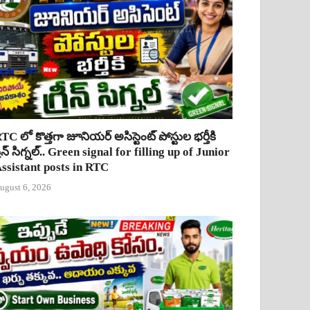
TC లో కొత్తగా జూనియర్ అసిస్టెంట్ పోస్టుల భర్తీకి
్రీన్ సిగ్నల్.. Green signal for filling up of Junior
ssistant posts in RTC
ugust 6, 2026