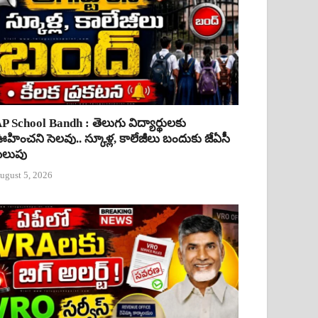
P School Bandh : తెలుగు విద్యార్థులకు
హించని సెలవు.. స్కూళ్ల, కాలేజీలు బందుకు జేఏసీ
ిలుపు
ugust 5, 2026