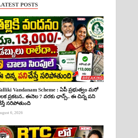
LATEST POSTS
alliki Vandanam Scheme : ఏపీ ప్రభుత్వం మరో
ీలక ప్రకటన.. ఈనెల 7 వరకు ఛాన్స్.. ఈ చిన్న పని
ేస్తే సరిపోతుంది
ugust 6, 2026