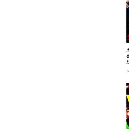
A
ఊ
ప
A