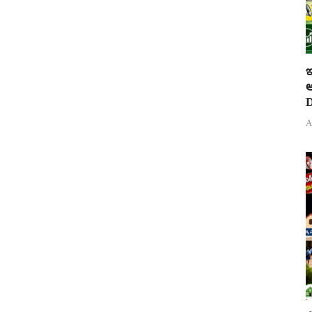
ఇ
ఆ
D
A