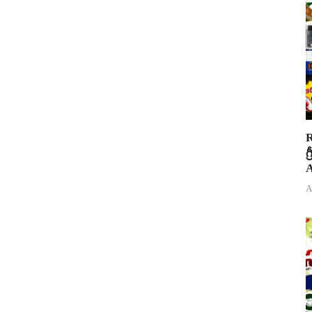
R
గ
A
A