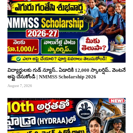
విద్యార్థులకు గుడ్ న్యూస్.. ఏడాదికి 12,000 స్కాలర్షిప్.. వెంటనే
అప్లై చేసుకోండి | NMMSS Scholarship 2026
August 7, 2026