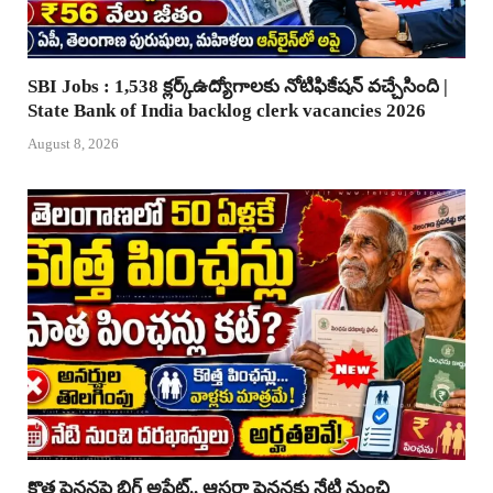
SBI Jobs : 1,538 క్లర్క్ఉద్యోగాలకు నోటిఫికేషన్ వచ్చేసింది |
State Bank of India backlog clerk vacancies 2026
August 8, 2026
కొత్త పెన్షన్లపై బిగ్ అప్డేట్.. ఆసరా పెన్షన్లకు నేటి నుంచి