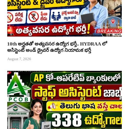
10th అర్హతతో అత్యవసర ఉద్యోగ భర్తీ.. HYDRAA లో
అసిస్టెంట్ అండ్ డ్రైవర్ ఉద్యోగ నియామక భర్తీ
August 7, 2026