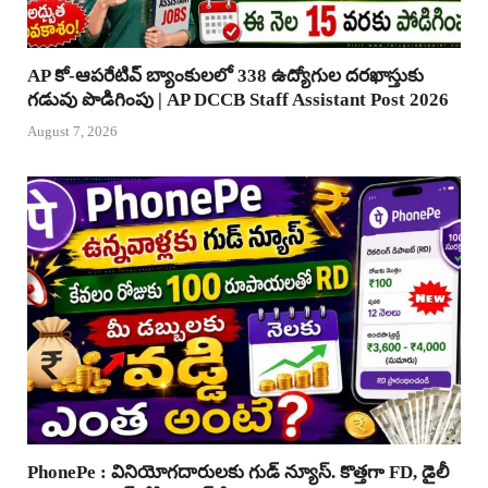
AP కో-ఆపరేటివ్ బ్యాంకులలో 338 ఉద్యోగుల దరఖాస్తుకు
గడువు పొడిగింపు | AP DCCB Staff Assistant Post 2026
August 7, 2026
PhonePe : వినియోగదారులకు గుడ్ న్యూస్. కొత్తగా FD, డైలీ