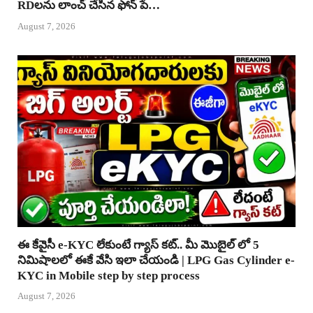
RDలను లాంచ్ చేసిన ఫోన్ పే…
August 7, 2026
ఈ కేవైసీ e-KYC లేకుంటే గ్యాస్ కట్.. మీ మొబైల్ లో 5
నిమిషాలలో ఈకే వేసి ఇలా చేయండి | LPG Gas Cylinder e-
KYC in Mobile step by step process
August 7, 2026