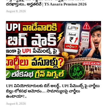
దరఖాస్తులు.. అర్హతలివే | TS Aasara Pension 2026
August 8, 2026
UPI వినియోగదారులకు బిగ్ అలర్ట్.. UPI పేమెంట్స్ పై చార్జీలు
బిల్లు లోకసభ ఆమోదం… సామాన్యులపై చార్జీలు
ఉంటాయా?..
August 8, 2026