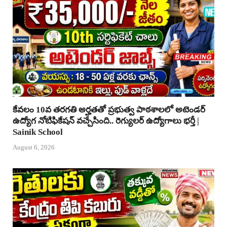
కేవలం 10వ తరగతి అర్హతతో ప్రభుత్వ పాఠశాలలో అటెండర్
ఉద్యోగ నోటిఫికేషన్ వచ్చేసింది.. రెగ్యులర్ ఉద్యోగాలు భర్తీ |
Sainik School
August 6, 2026