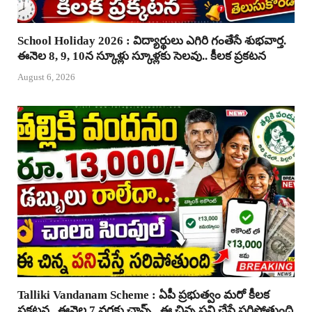
School Holiday 2026 : విద్యార్థులు ఎగిరి గంతేసే శుభవార్త.
ఈనెల 8, 9, 10న స్కూళ్లు స్కూళ్లకు సెలవు.. కీలక ప్రకటన
August 6, 2026
Talliki Vandanam Scheme : ఏపీ ప్రభుత్వం మరో కీలక
ప్రకటన.. ఈనెల 7 వరకు ఛాన్స్.. ఈ చిన్న పని చేస్తే సరిపోతుంది