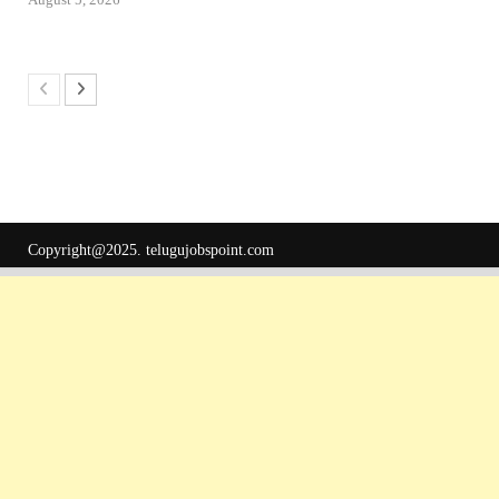
Copyright@2025.
telugujobspoint.com