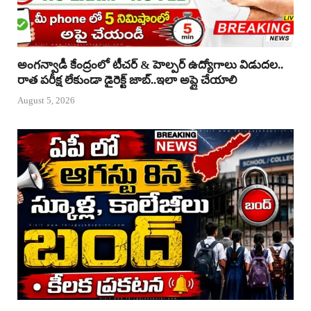
అంగన్వాడీ కేంద్రంలో టీచర్ & హెల్పర్ ఉద్యోగాలు విడుదల..
రాత పరీక్ష లేకుండా డైరెక్ట్ జాబ్..ఇలా అప్లై చేయాలి
August 5, 2026