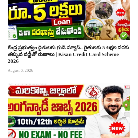
కేంద్ర ప్రభుత్వం రైతులకు గుడ్ న్యూస్.. రైతులకు 5 లక్షల వరకు
తక్కువ వడ్డీతో రుణాలు | Kisan Credit Card Scheme
2026
August 6, 2026