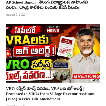
AP School Bandh : తెలుగు విద్యార్థులకు ఊహించని
సెలవు.. స్కూళ్ల, కాలేజీలు బందుకు జేఏసీ పిలుపు
August 5, 2026
VRO సర్వీస్ రూల్స్ సవరణ.. VRAలకు బిగ్ అలర్ట్ |
Promoted to VROs from Village Revenue Assistant
(VRA) service rule amendment
August 5, 2026