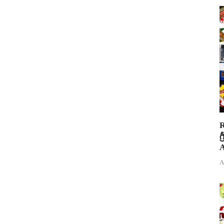
R
గ
A
A