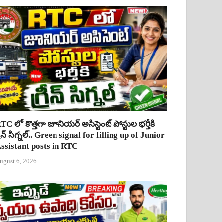
TC లో కొత్తగా జూనియర్ అసిస్టెంట్ పోస్టుల భర్తీకి
్రీన్ సిగ్నల్.. Green signal for filling up of Junior
ssistant posts in RTC
ugust 6, 2026