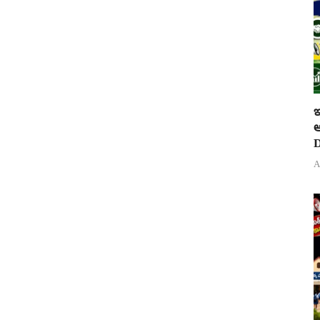
ఇ
ఆ
D
A