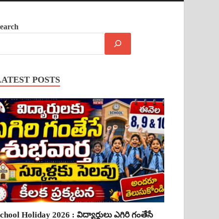
earch
LATEST POSTS
chool Holiday 2026 : విద్యార్థులు ఎగిరి గంతేసే