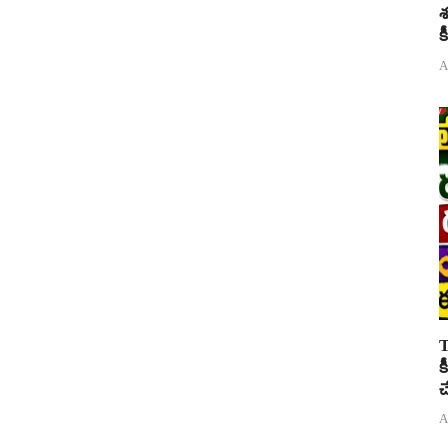
శ
క
A
T
క
చ
A