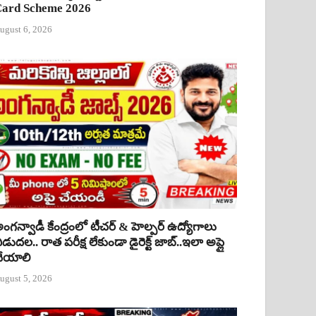
ard Scheme 2026
ugust 6, 2026
ంగన్వాడీ కేంద్రంలో టీచర్ & హెల్పర్ ఉద్యోగాలు
ిడుదల.. రాత పరీక్ష లేకుండా డైరెక్ట్ జాబ్..ఇలా అప్లై
ేయాలి
ugust 5, 2026