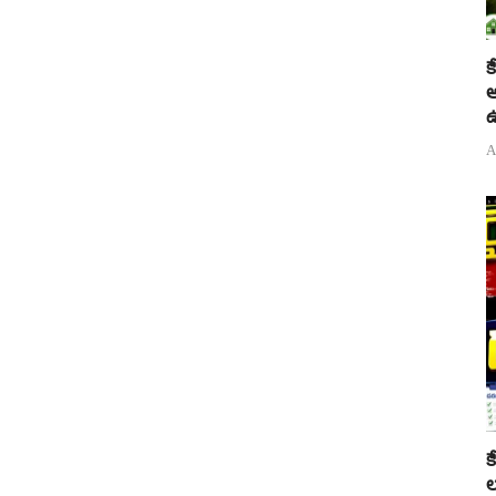
క
అ
ఉ
A
క
ల