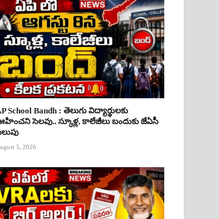
P School Bandh : తెలుగు విద్యార్థులకు
హించని సెలవు.. స్కూళ్ల, కాలేజీలు బందుకు జేఏసీ
ిలుపు
ugust 5, 2026