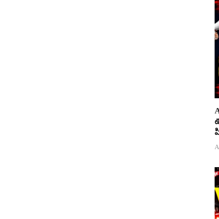
A
ఊ
ప
A