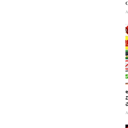
C
A
అ
వ
చ
A