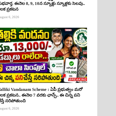
ుభవార్త. ఈనెల 8, 9, 10న స్కూళ్లు స్కూళ్లకు సెలవు..
ీలక ప్రకటన
ugust 6, 2026
alliki Vandanam Scheme : ఏపీ ప్రభుత్వం మరో
ీలక ప్రకటన.. ఈనెల 7 వరకు ఛాన్స్.. ఈ చిన్న పని
ేస్తే సరిపోతుంది
ugust 6, 2026