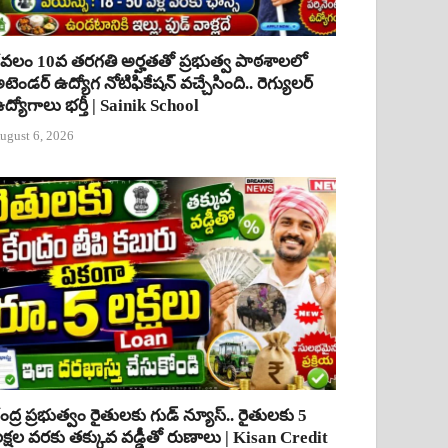
ేవలం 10వ తరగతి అర్హతతో ప్రభుత్వ పాఠశాలలో
టెండర్ ఉద్యోగ నోటిఫికేషన్ వచ్చేసింది.. రెగ్యులర్
ద్యోగాలు భర్తీ | Sainik School
ugust 6, 2026
ేంద్ర ప్రభుత్వం రైతులకు గుడ్ న్యూస్.. రైతులకు 5
క్షల వరకు తక్కువ వడ్డీతో రుణాలు | Kisan Credit