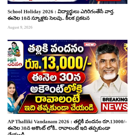
School Holiday 2026 : విద్యార్థులు ఎగిరిగంతేసే వార్త.
ఈనెల 10న స్కూళ్లకు సెలవు.. కీలక ప్రకటన
August 9, 2026
AP Thalliki Vandanam 2026 : తల్లికి వందనం రూ.13000/-
ఈనెల 30న అకౌంట్ లోకి.. రావాలంటే ఇది తప్పకుండా
చేయండి