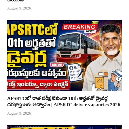
August 9, 2026
APSRTCలో రాత పరీక్ష లేకుండా 10th అర్హతతో డ్రైవర్ల
దరఖాస్తులకు ఆహ్వానం | APSRTC driver vacancies 2026
August 9, 2026