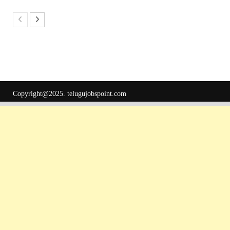
Copyright@2025.
telugujobspoint.com