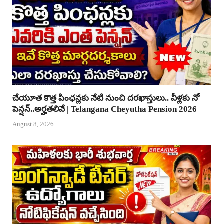
చేయూత కొత్త పింఛన్లకు నేటి నుంచి దరఖాస్తులు.. వీళ్లకు నో
పెన్షన్..అర్హతలివే | Telangana Cheyutha Pension 2026
August 8, 2026