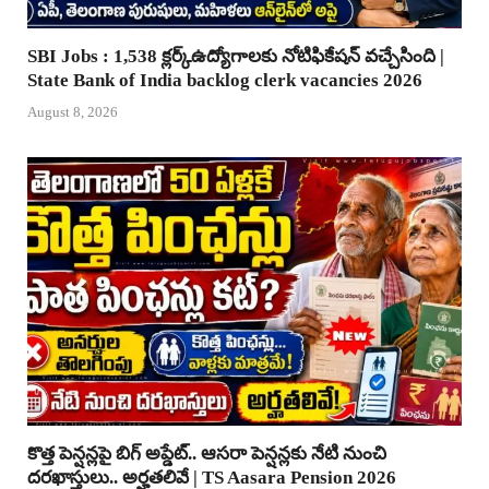
SBI Jobs : 1,538 క్లర్క్ఉద్యోగాలకు నోటిఫికేషన్ వచ్చేసింది |
State Bank of India backlog clerk vacancies 2026
August 8, 2026
కొత్త పెన్షన్లపై బిగ్ అప్డేట్.. ఆసరా పెన్షన్లకు నేటి నుంచి
దరఖాస్తులు.. అర్హతలివే | TS Aasara Pension 2026