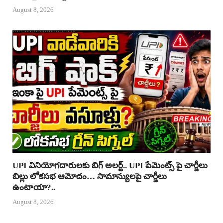
August 8, 2026
UPI వినియోగదారులకు బిగ్ అలర్ట్.. UPI పేమెంట్స్ పై చార్జీలు
బిల్లు లోకసభ ఆమోదం… సామాన్యులపై చార్జీలు
ఉంటాయా?..
August 8, 2026