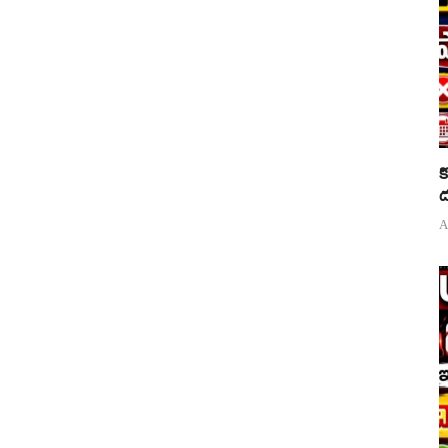
క
ద
A