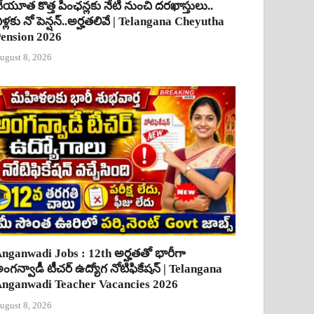
ేయూత కొత్త పింఛన్లకు నేటి నుంచి దరఖాస్తులు..
ీళ్లకు నో పెన్షన్..అర్హతలివే | Telangana Cheyutha
ension 2026
ugust 8, 2026
nganwadi Jobs : 12th అర్హతతో భారీగా
ంగన్వాడీ టీచర్ ఉద్యోగ నోటిఫికేషన్ | Telangana
nganwadi Teacher Vacancies 2026
ugust 8, 2026