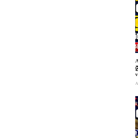
A
డ
v
A