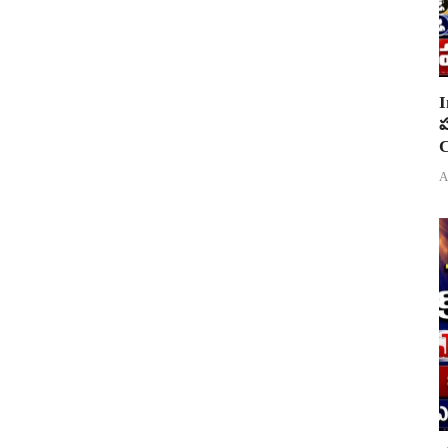
I
ప
C
A