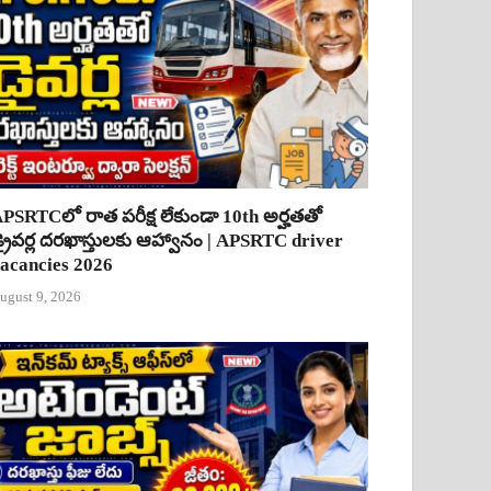
PSRTCలో రాత పరీక్ష లేకుండా 10th అర్హతతో
్రైవర్ల దరఖాస్తులకు ఆహ్వానం | APSRTC driver
acancies 2026
ugust 9, 2026