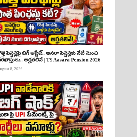
ొత్త పెన్షన్లపై బిగ్ అప్డేట్.. ఆసరా పెన్షన్లకు నేటి నుంచి
రఖాస్తులు.. అర్హతలివే | TS Aasara Pension 2026
ugust 8, 2026