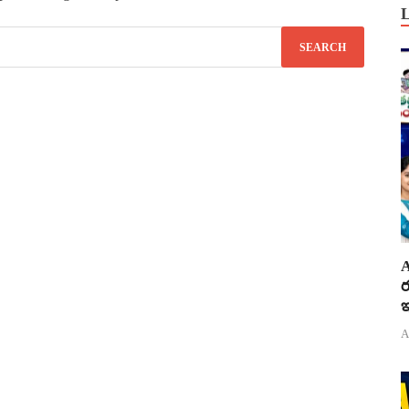
A
ర
ఇ
A