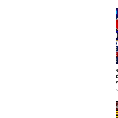
S
వ
v
A