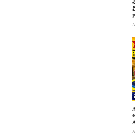
చ
వ
P
A
A
అ
A
A