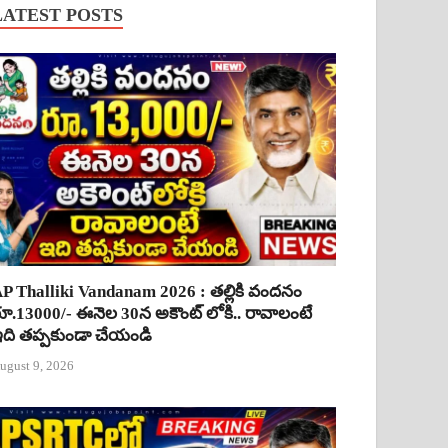
LATEST POSTS
P Thalliki Vandanam 2026 : తల్లికి వందనం
ూ.13000/- ఈనెల 30న అకౌంట్ లోకి.. రావాలంటే
ది తప్పకుండా చేయండి
ugust 9, 2026