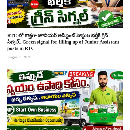
RTC లో కొత్తగా జూనియర్ అసిస్టెంట్ పోస్టుల భర్తీకి గ్రీన్
సిగ్నల్.. Green signal for filling up of Junior Assistant
posts in RTC
August 6, 2026