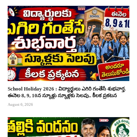
School Holiday 2026 : విద్యార్థులు ఎగిరి గంతేసే శుభవార్త.
ఈనెల 8, 9, 10న స్కూళ్లు స్కూళ్లకు సెలవు.. కీలక ప్రకటన
August 6, 2026