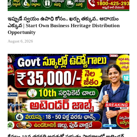
ఇప్పుడే స్వయం ఉపాధి కోసం.. ఖర్చు తక్కువ.. ఆదాయం
ఎక్కువ | Start Own Business Heritage Distribution
Opportunity
August 6, 2026
కేవలం 10వ తరగతి అర్హతతో ప్రభుత్వ పాఠశాలలో అటెండర్