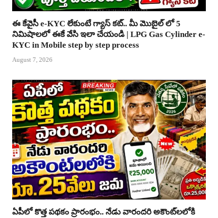
ఈ కేవైసీ e-KYC లేకుంటే గ్యాస్ కట్.. మీ మొబైల్ లో 5
నిమిషాలలో ఈకే వేసి ఇలా చేయండి | LPG Gas Cylinder e-
KYC in Mobile step by step process
August 7, 2026
ఏపీలో కొత్త పథకం ప్రారంభం.. నేడు వారందరి అకౌంట్‌లలోకి