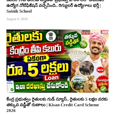
ఉద్యోగ నోటిఫికేషన్ వచ్చేసింది.. రెగ్యులర్ ఉద్యోగాలు భర్తీ |
Sainik School
August 6, 2026
కేంద్ర ప్రభుత్వం రైతులకు గుడ్ న్యూస్.. రైతులకు 5 లక్షల వరకు
తక్కువ వడ్డీతో రుణాలు | Kisan Credit Card Scheme
2026