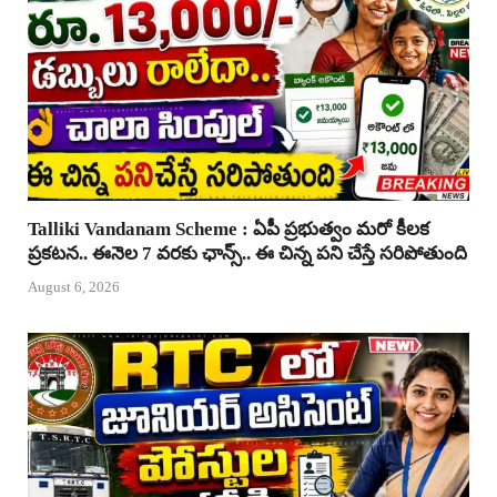
Talliki Vandanam Scheme : ఏపీ ప్రభుత్వం మరో కీలక
ప్రకటన.. ఈనెల 7 వరకు ఛాన్స్.. ఈ చిన్న పని చేస్తే సరిపోతుంది
August 6, 2026