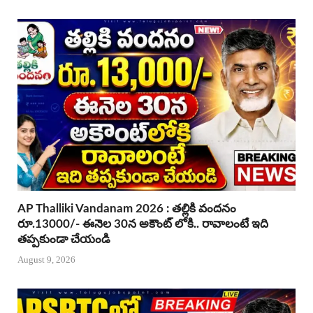
AP Thalliki Vandanam 2026 : తల్లికి వందనం
రూ.13000/- ఈనెల 30న అకౌంట్ లోకి.. రావాలంటే ఇది
తప్పకుండా చేయండి
August 9, 2026