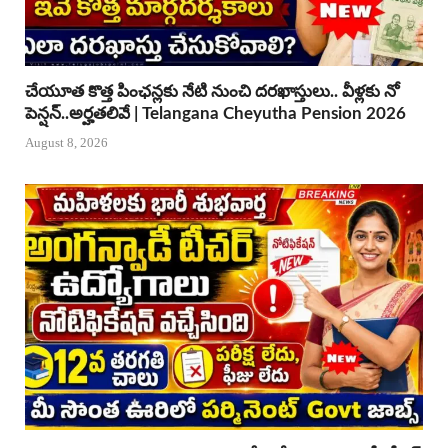
చేయూత కొత్త పింఛన్లకు నేటి నుంచి దరఖాస్తులు.. వీళ్లకు నో
పెన్షన్..అర్హతలివే | Telangana Cheyutha Pension 2026
August 8, 2026