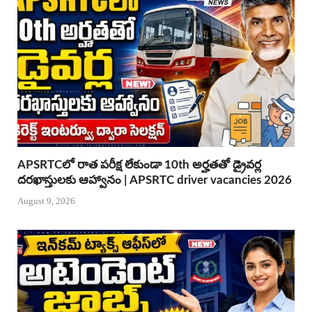
APSRTCలో రాత పరీక్ష లేకుండా 10th అర్హతతో డ్రైవర్ల
దరఖాస్తులకు ఆహ్వానం | APSRTC driver vacancies 2026
August 9, 2026