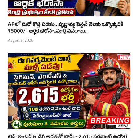
APలో మరో కొత్త పథకం.. వృద్ధాప్య పెన్షన్ నెలకు ఒక్కొక్కరికి
₹5000/- ఆర్థిక భరోసా..పూర్తి వివరాలు..
August 9, 2026
టెన్త్, ఇంటర్ & డిగ్రీ అర్హతతో భారీగా 2,615 పర్మనెంట్ ఉద్యోగ