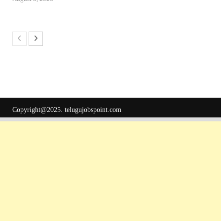
Copyright@2025.
telugujobspoint.com