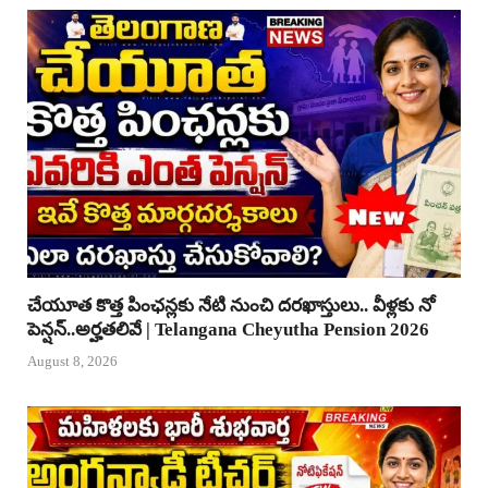
చేయూత కొత్త పింఛన్లకు నేటి నుంచి దరఖాస్తులు.. వీళ్లకు నో
పెన్షన్..అర్హతలివే | Telangana Cheyutha Pension 2026
August 8, 2026