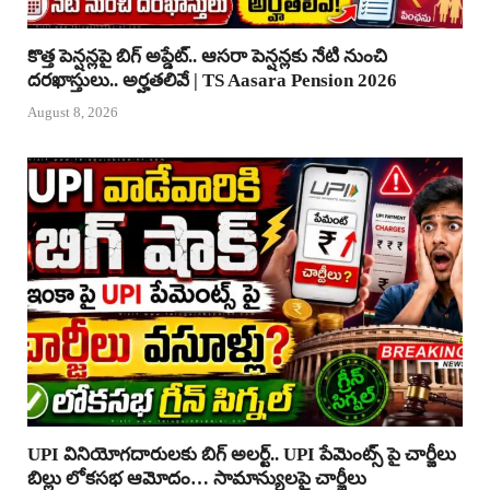
కొత్త పెన్షన్లపై బిగ్ అప్డేట్.. ఆసరా పెన్షన్లకు నేటి నుంచి
దరఖాస్తులు.. అర్హతలివే | TS Aasara Pension 2026
August 8, 2026
UPI వినియోగదారులకు బిగ్ అలర్ట్.. UPI పేమెంట్స్ పై చార్జీలు
బిల్లు లోకసభ ఆమోదం… సామాన్యులపై చార్జీలు