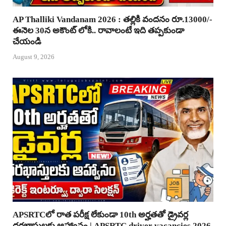
AP Thalliki Vandanam 2026 : తల్లికి వందనం రూ.13000/-
ఈనెల 30న అకౌంట్ లోకి.. రావాలంటే ఇది తప్పకుండా
చేయండి
August 9, 2026
APSRTCలో రాత పరీక్ష లేకుండా 10th అర్హతతో డ్రైవర్ల
దరఖాస్తులకు ఆహ్వానం | APSRTC driver vacancies 2026