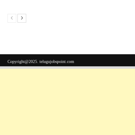
Copyright@2025.
telugujobspoint.com