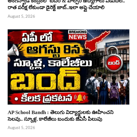
అంగన్వాడీ కేంద్రంలో టీచర్ & హెల్పర్ ఉద్యోగాలు విడుదల..
రాత పరీక్ష లేకుండా డైరెక్ట్ జాబ్..ఇలా అప్లై చేయాలి
August 5, 2026
AP School Bandh : తెలుగు విద్యార్థులకు ఊహించని
సెలవు.. స్కూళ్ల, కాలేజీలు బందుకు జేఏసీ పిలుపు
August 5, 2026