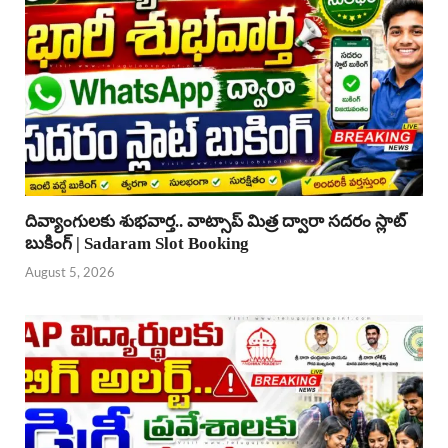
దివ్యాంగులకు శుభవార్త.. వాట్సాప్ మిత్ర ద్వారా సదరం స్లాట్
బుకింగ్ | Sadaram Slot Booking
August 5, 2026