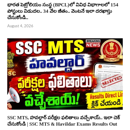
భారత పెట్రోలియం సంస్థ (BPCL)లో వివిధ విభాగాలలో 154
పోస్టులు విడుదల.. 34 వేల జీతం.. వెంటనే ఇలా దరఖాస్తు
చేసుకోండి..
August 4, 2026
SSC MTS, హవల్దార్ పరీక్షల ఫలితాలు వచ్చేశాయ్.. ఇలా చెక్
చేసుకోండి | SSC MTS & Havildar Exams Results Out