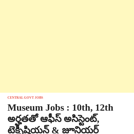
CENTRAL GOVT JOBS
Museum Jobs : 10th, 12th
అర్హతతో ఆఫీస్ అసిస్టెంట్,
టెక్నీషియన్ & జూనియర్