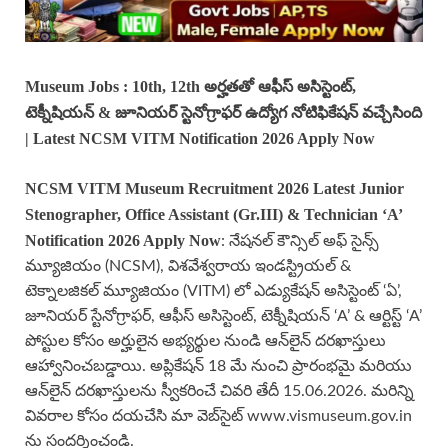
Museum Jobs : 10th, 12th అర్హతతో ఆఫీస్ అసిస్టెంట్,
టెక్నీషియన్ & జూనియర్ స్టెనోగ్రాఫర్ ఉద్యోగ నోటిఫికేషన్ వచ్చేసింది
| Latest NCSM VITM Notification 2026 Apply Now
NCSM VITM
Museum
Recruitment 2026 Latest Junior
Stenographer, Office Assistant (Gr.III) & Technician ‘A’
Notification 2026 Apply Now
: నేషనల్ కౌన్సిల్ అఫ్ సైన్స్
మ్యూజియం (NCSM), విశవేశ్వరాయ ఇండస్ట్రియల్ &
టెక్నాలజికల్ మ్యూజియం (VITM) లో ఎడ్యుకేషన్ అసిస్టెంట్ ‘ఏ’,
జూనియర్ స్టేనోగ్రాఫర్, ఆఫీస్ అసిస్టెంట్, టెక్నీషియన్ ‘A’ & ఆర్టిస్ట్ ‘A’
పోస్టుల కోసం అర్హులైన అభ్యర్థుల నుండి ఆన్‌లైన్ దరఖాస్తులు
ఆహ్వానించబడ్డాయి. అప్లికేషన్ 18 మే నుంచి ప్రారంభమై మరియు
ఆన్‌లైన్ దరఖాస్తులను స్వీకరించే చివరి తేదీ 15.06.2026. మరిన్ని
వివరాల కోసం దయచేసి మా వెబ్‌సైట్ www.vismuseum.gov.in
ను సందర్శించండి.