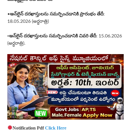
ఆన్‌లైన్‌ దరఖాస్తులను సమర్పించడానికి ప్రారంభం తేదీ
•
:
18.05.2026 (అర్ధరాత్రి)
•ఆన్‌లైన్ దరఖాస్తులను సమర్పించడానికి చివరి తేదీ
: 15.06.2026
(అర్ధరాత్రి).
Notification Pdf
Click Here