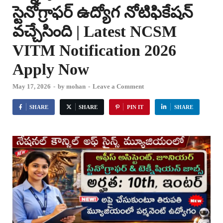
స్టెనోగ్రాఫర్ ఉద్యోగ నోటిఫికేషన్
వచ్చేసింది | Latest NCSM
VITM Notification 2026
Apply Now
May 17, 2026
-
by
mohan
-
Leave a Comment
SHARE
SHARE
PIN IT
SHARE