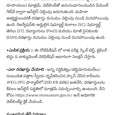
రూపాయలు) మాత్రమే. వెబ్‌లింక్‌తో అనుసంధానించబడిన పేమెంట్
గేట్‌వే ద్వారా ఆన్‌లైన్ చెల్లింపు జరుగుతుంది. మహిళా
అభ్యర్థులందరికీ దరఖాస్తు రుసుము చెల్లింపు నుండి మినహాయింపు
ఉంది. రిజర్వేషన్‌కు అర్హులైన షెడ్యూల్డ్ కులాలు (SC), షెడ్యూల్డ్
తెగలు (ST), దివ్యాంగులు (PwD) మరియు మాజీ సైనికులకు
(ESM) దరఖాస్తు రుసుము చెల్లింపు నుండి మినహాయింపు ఉంది.
ఎంపిక ప్రక్రియ ::
•
ఈ నోటిఫికేషన్ లో రాత పరీక్ష, స్కిల్ టెస్ట్, టైపింగ్
టెస్టు & డాక్యుమెంట్ వెరిఫికేషన్ ఆధారంగా సెలక్షన్ చేస్తారు.
•ఎలా దరఖాస్తు చేయాలి
: అన్ని సర్టిఫికెట్లు/టెస్టిమోనియల్‌లు/
సంబంధిత పత్రాల స్వీయ-ధృవీకరించిన స్కాన్ చేసిన కాపీలను
JPEG/JPG ఫార్మాట్‌లో (200 KB వరకు) జతచేసి, దరఖాస్తులను
కేవలం ఆన్‌లైన్ పద్ధతిలో మాత్రమే సమర్పించాల్సి ఉంటుంది. దీని
కోసం https://www.vismuseum.gov.in/ అనే అధికారిక
వెబ్‌లింక్‌పై క్లిక్ చేయండి.
ముఖ్యమైన తేదీ వివరాలు