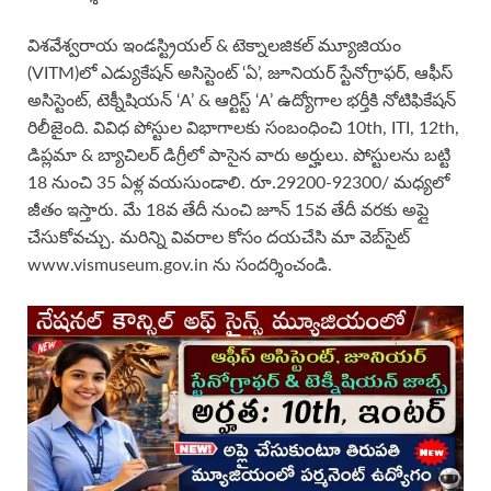
విశవేశ్వరాయ ఇండస్ట్రియల్ & టెక్నాలజికల్ మ్యూజియం
(VITM)లో ఎడ్యుకేషన్ అసిస్టెంట్ ‘ఏ’, జూనియర్ స్టేనోగ్రాఫర్, ఆఫీస్
అసిస్టెంట్, టెక్నీషియన్ ‘A’ & ఆర్టిస్ట్ ‘A’ ఉద్యోగాల భర్తీకి నోటిఫికేషన్
రిలీజైంది. వివిధ పోస్టుల విభాగాలకు సంబంధించి 10th, ITI, 12th,
డిప్లమా & బ్యాచిలర్ డిగ్రీలో పాసైన వారు అర్హులు. పోస్టులను బట్టి
18 నుంచి 35 ఏళ్ల వయసుండాలి. రూ.29200-92300/ మధ్యలో
జీతం ఇస్తారు. మే 18వ తేదీ నుంచి జూన్ 15వ తేదీ వరకు అప్లై
చేసుకోవచ్చు. మరిన్ని వివరాల కోసం దయచేసి మా వెబ్‌సైట్
www.vismuseum.gov.in ను సందర్శించండి.