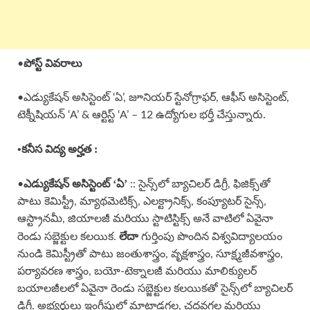
పోస్ట్ వివరాలు
•
•ఎడ్యుకేషన్ అసిస్టెంట్ ‘ఏ’, జూనియర్ స్టేనోగ్రాఫర్, ఆఫీస్ అసిస్టెంట్,
టెక్నీషియన్ ‘A’ & ఆర్టిస్ట్ ‘A’ – 12 ఉద్యోగుల భర్తీ చేస్తున్నారు.
•కనీస విద్య అర్హత :
ఎడ్యుకేషన్ అసిస్టెంట్ ‘ఏ’
•
:: సైన్స్‌లో బ్యాచిలర్ డిగ్రీ, ఫిజిక్స్‌తో
పాటు కెమిస్ట్రీ, మ్యాథమెటిక్స్, ఎలక్ట్రానిక్స్, కంప్యూటర్ సైన్స్,
ఆస్ట్రానమీ, జియాలజీ మరియు స్టాటిస్టిక్స్ అనే వాటిలో ఏవైనా
లేదా
రెండు సబ్జెక్టుల కలయిక.
గుర్తింపు పొందిన విశ్వవిద్యాలయం
నుండి కెమిస్ట్రీతో పాటు జంతుశాస్త్రం, వృక్షశాస్త్రం, సూక్ష్మజీవశాస్త్రం,
పర్యావరణ శాస్త్రం, బయో-టెక్నాలజీ మరియు మాలిక్యులర్
బయాలజీలలో ఏవైనా రెండు సబ్జెక్టుల కలయికతో సైన్స్‌లో బ్యాచిలర్
డిగ్రీ. అభ్యర్థులు ఇంగ్లీషులో మాట్లాడగల, చదవగల మరియు