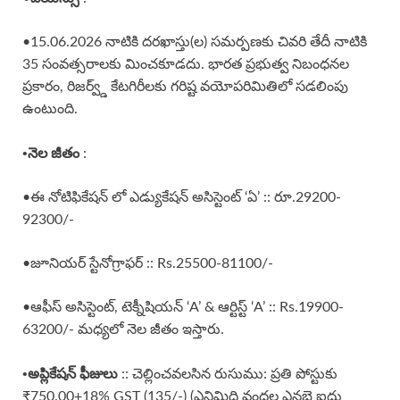
•15.06.2026 నాటికి దరఖాస్తు(ల) సమర్పణకు చివరి తేదీ నాటికి
35 సంవత్సరాలకు మించకూడదు. భారత ప్రభుత్వ నిబంధనల
ప్రకారం, రిజర్వ్డ్ కేటగిరీలకు గరిష్ట వయోపరిమితిలో సడలింపు
ఉంటుంది.
•నెల జీతం
:
•ఈ నోటిఫికేషన్ లో ఎడ్యుకేషన్ అసిస్టెంట్ ‘ఏ’ :: రూ.29200-
92300/-
•జూనియర్ స్టేనోగ్రాఫర్ :: Rs.25500-81100/-
•ఆఫీస్ అసిస్టెంట్, టెక్నీషియన్ ‘A’ & ఆర్టిస్ట్ ‘A’ :: Rs.19900-
63200/- మధ్యలో నెల జీతం ఇస్తారు.
•అప్లికేషన్ ఫీజులు
:: చెల్లించవలసిన రుసుము: ప్రతి పోస్టుకు
₹750.00+18% GST (135/-) (ఎనిమిది వందల ఎనభై ఐదు