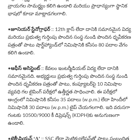
వ్రాయగల సామర్థ్యం కలిగి ఉండాలి మరియు ప్రాధాన్యంగా స్థానిక
భాషలో కూడా మాట్లాడగలగాలి.
జూనియర్ స్టేనోగ్రాఫర్
•
:: 12th క్లాస్ లేదా దానికి సమానమైన విద్య
మరియు ప్రభుత్వ గుర్తింపు పొందిన సంస్థ నుండి పొందిన ధృవీకరణ
పత్రంతో పాటు షార్ట్‌హ్యాండ్‌లో నిమిషానికి కనీసం 80 పదాల వేగం
కలిగి ఉండాలి.
ఆఫీస్ అసిస్టెంట్
•
:: కేవలం ఇంటర్మీడియట్ విద్య లేదా దానికి
సమానమైనది. అభ్యర్థులు ప్రభుత్వ గుర్తింపు పొందిన సంస్థ నుండి
పొందిన ధృవీకరణ పత్రంతో పాటు, కంప్యూటర్‌పై 10 నిమిషాల
వ్యవధి గల టైపింగ్ పరీక్షలో ఉత్తీర్ణత సాధించాలి. ఈ పరీక్షలో
ఆంగ్లంలో నిమిషానికి కనీసం 35 పదాలు (w.p.m.) లేదా హిందీలో
నిమిషానికి 30 పదాలు (w.p.m.) టైప్ చేయగలగాలి. ఇది వరుసగా
గంటకు 10500/9000 కీ డిప్రెషన్స్ (KDPH)కు అనుగుణంగా
ఉండాలి.
టెక్నీషియన్ ‘A’
•
:: SSC లేదా మెట్రిక్యులేషన్‌తో పాటు సంబంధిత