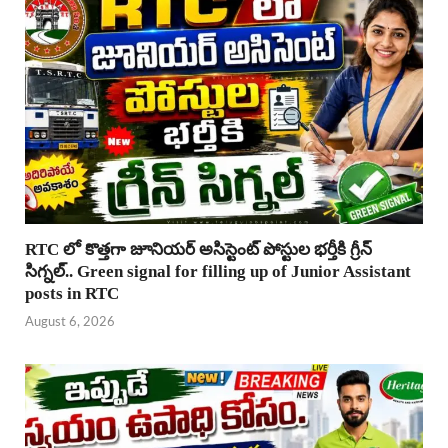
RTC లో కొత్తగా జూనియర్ అసిస్టెంట్ పోస్టుల భర్తీకి గ్రీన్
సిగ్నల్.. Green signal for filling up of Junior Assistant
posts in RTC
August 6, 2026