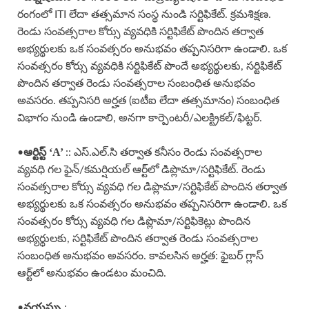
రంగంలో ITI లేదా తత్సమాన సంస్థ నుండి సర్టిఫికేట్. క్రమశిక్షణ.
రెండు సంవత్సరాల కోర్సు వ్యవధికి సర్టిఫికేట్ పొందిన తర్వాత
అభ్యర్థులకు ఒక సంవత్సరం అనుభవం తప్పనిసరిగా ఉండాలి. ఒక
సంవత్సరం కోర్సు వ్యవధికి సర్టిఫికేట్ పొందే అభ్యర్థులకు, సర్టిఫికేట్
పొందిన తర్వాత రెండు సంవత్సరాల సంబంధిత అనుభవం
అవసరం. తప్పనిసరి అర్హత (ఐటీఐ లేదా తత్సమానం) సంబంధిత
విభాగం నుండి ఉండాలి, అనగా కార్పెంటరీ/ఎలక్ట్రికల్/ఫిట్టర్.
ఆర్టిస్ట్ ‘A’
•
:: ఎస్.ఎల్.సి తర్వాత కనీసం రెండు సంవత్సరాల
వ్యవధి గల ఫైన్/కమర్షియల్ ఆర్ట్‌లో డిప్లొమా/సర్టిఫికేట్. రెండు
సంవత్సరాల కోర్సు వ్యవధి గల డిప్లొమా/సర్టిఫికేట్ పొందిన తర్వాత
అభ్యర్థులకు ఒక సంవత్సరం అనుభవం తప్పనిసరిగా ఉండాలి. ఒక
సంవత్సరం కోర్సు వ్యవధి గల డిప్లొమా/సర్టిఫికెట్లు పొందిన
అభ్యర్థులకు, సర్టిఫికేట్ పొందిన తర్వాత రెండు సంవత్సరాల
సంబంధిత అనుభవం అవసరం. కావలసిన అర్హత: ఫైబర్ గ్లాస్
ఆర్ట్‌లో అనుభవం ఉండటం మంచిది.
వయస్సు
•
: