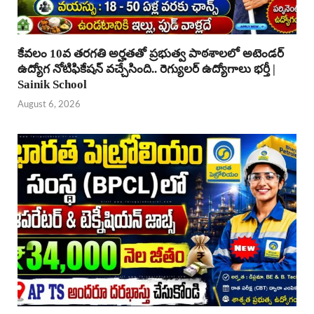
కేవలం 10వ తరగతి అర్హతతో ప్రభుత్వ పాఠశాలలో అటెండర్
ఉద్యోగ నోటిఫికేషన్ వచ్చేసింది.. రెగ్యులర్ ఉద్యోగాలు భర్తీ |
Sainik School
August 6, 2026