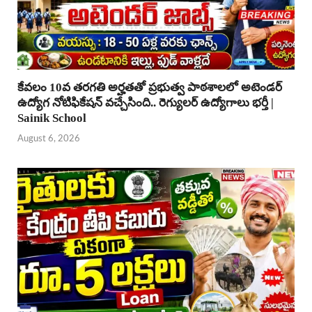
కేవలం 10వ తరగతి అర్హతతో ప్రభుత్వ పాఠశాలలో అటెండర్
ఉద్యోగ నోటిఫికేషన్ వచ్చేసింది.. రెగ్యులర్ ఉద్యోగాలు భర్తీ |
Sainik School
August 6, 2026