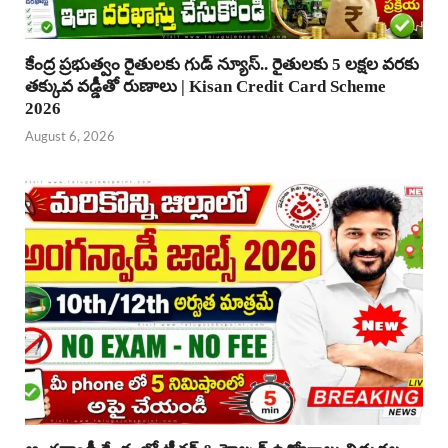
కేంద్ర ప్రభుత్వం రైతులకు గుడ్ న్యూస్.. రైతులకు 5 లక్షల వరకు
తక్కువ వడ్డీతో రుణాలు | Kisan Credit Card Scheme
2026
August 6, 2026