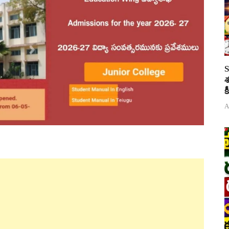
S
శ
క
A