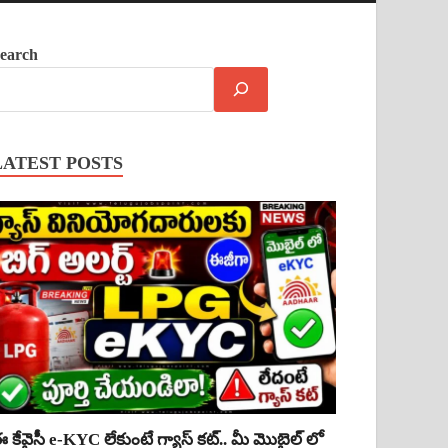
earch
LATEST POSTS
 కేవైసీ e-KYC లేకుంటే గ్యాస్ కట్.. మీ మొబైల్ లో