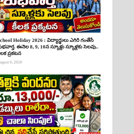
chool Holiday 2026 : విద్యార్థులు ఎగిరి గంతేసే
ుభవార్త. ఈనెల 8, 9, 10న స్కూళ్లు స్కూళ్లకు సెలవు..
ీలక ప్రకటన
ugust 6, 2026