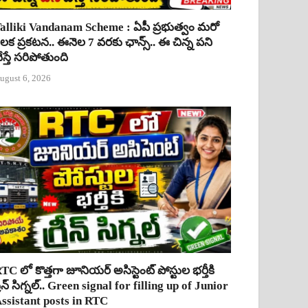
alliki Vandanam Scheme : ఏపీ ప్రభుత్వం మరో
ీలక ప్రకటన.. ఈనెల 7 వరకు ఛాన్స్.. ఈ చిన్న పని
ేస్తే సరిపోతుంది
ugust 6, 2026
TC లో కొత్తగా జూనియర్ అసిస్టెంట్ పోస్టుల భర్తీకి
్రీన్ సిగ్నల్.. Green signal for filling up of Junior
ssistant posts in RTC