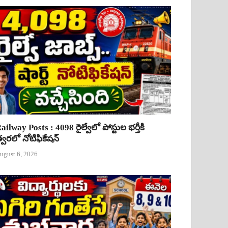
ailway Posts : 4098 రైల్వేలో పోస్టుల భర్తీకి
్వరలో నోటిఫికేషన్
ugust 6, 2026