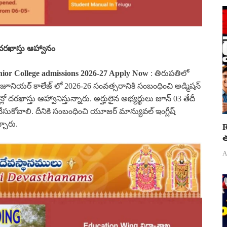
దరఖాస్తు ఆహ్వానం
ior College admissions 2026-27 Apply Now
: తిరుపతిలో
ేశ్వర జూనియర్ కాలేజ్ లో 2026-26 సంవత్సరానికి సంబంధించి అడ్మిషన్
ో దరఖాస్తు ఆహ్వానిస్తున్నారు. అర్హులైన అభ్యర్థులు జూన్ 03 తేదీ
తు చేసుకోవాలి. దీనికి సంబంధించి యూజర్ మాన్యువల్ ఇంగ్లీష్
చారు.
R
త
A