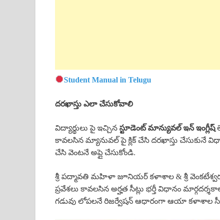
Student Manual in Telugu
దరఖాస్తు ఎలా చేసుకోవాలి
విద్యార్థులు పై ఇచ్చిన
స్టూడెంట్ మాన్యువల్ ఇన్ ఇంగ్లీష్
ల
కావలసిన మ్యానువల్ పై క్లిక్ చేసి దరఖాస్తు చేసుకునే విధాన
చేసి వెంటనే అప్లై చేసుకోండి.
శ్రీ పద్మావతి మహిళా జూనియర్ కళాశాల & శ్రీ వెంకటేశ్
ప్రవేశలు కావలసిన అర్హత సీట్లు భర్తీ విధానం మార్గదర్శక
గడువు లోపలనే రిజర్వేషన్ ఆధారంగా ఆయా కళాశాల సీటు 