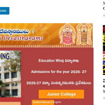
5
C
HARE
A
ఏ
అ
S
A