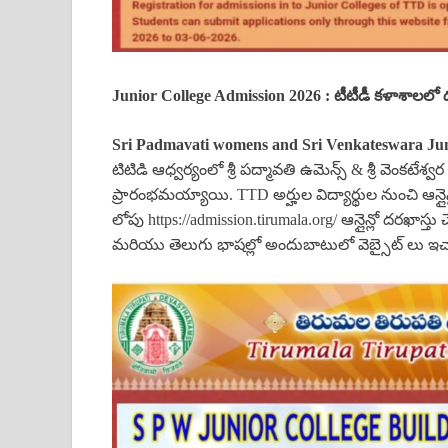
Junior College Admission 2026 : టీటీడీ కళాశాలలో 
Sri Padmavati womens and Sri Venkateswara Jun
టిటిడి ఆధ్వర్యంలో శ్రీ పద్మావతి ఉమెన్స్ & శ్రీ వెంకట
ప్రారంభమయ్యాయి. TTD అర్హుల విద్యార్థుల నుంచి ఆన్లైన్ల
లోపు https://admission.tirumala.org/ ఆన్లైన్లో దరఖాస్
మరియు తెలుగు భాషల్లో అందుబాటులో వెబ్సైట్ లు ఇచ్