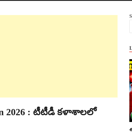
S
n 2026 : టీటీడీ కళాశాలలో
ఈ