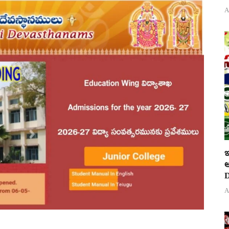
A
ఇ
ఆ
D
A