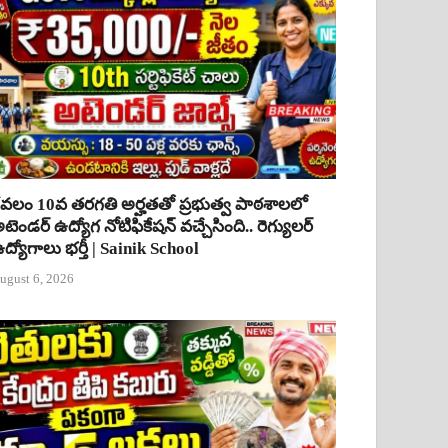
ేవలం 10వ తరగతి అర్హతతో ప్రభుత్వ పాఠశాలలో
టెండర్ ఉద్యోగ నోటిఫికేషన్ వచ్చేసింది.. రెగ్యులర్
ద్యోగాలు భర్తీ | Sainik School
ugust 6, 2026