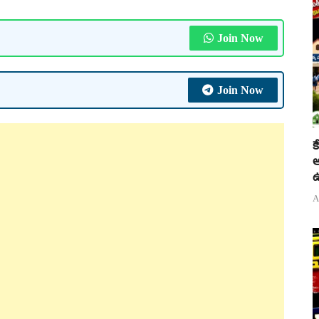
Join Now
Join Now
క
అ
ఉ
A