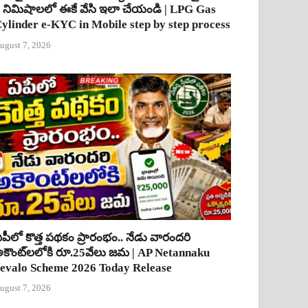
 నిమిషాలలో ఈకే వేసి ఇలా చేయండి | LPG Gas
ylinder e-KYC in Mobile step by step process
ugust 7, 2026
పీలో కొత్త పథకం ప్రారంభం.. నేడు వారందరి
కౌంట్‌లలోకి రూ.25వేలు జమ | AP Netannaku
evalo Scheme 2026 Today Release
ugust 7, 2026