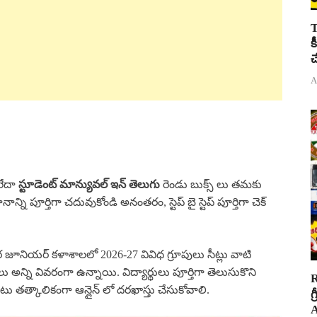
T
క
చ
A
ేదా
స్టూడెంట్ మాన్యువల్ ఇన్ తెలుగు
రెండు బుక్స్ లు తమకు
ాన్ని పూర్తిగా చదువుకోండి అనంతరం, స్టెప్ బై స్టెప్ పూర్తిగా చెక్
వర జూనియర్ కళాశాలలో 2026-27 వివిధ గ్రూపులు సీట్లు వాటి
ాలు అన్ని వివరంగా ఉన్నాయి. విద్యార్థులు పూర్తిగా తెలుసుకొని
R
తత్కాలికంగా ఆన్లైన్ లో దరఖాస్తు చేసుకోవాలి.
గ
A