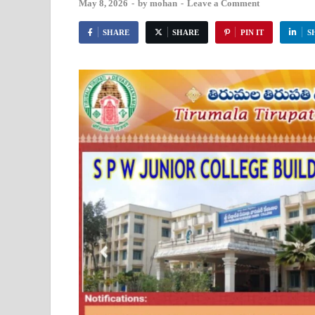
May 8, 2026
-
by
mohan
-
Leave a Comment
SHARE
SHARE
PIN IT
S