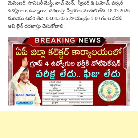
మెసెంజర్, సానిటరీ మేస్త్రీ, వాచ్ మెన్, స్వీపర్ & పి.హెచ్. వర్కర్
ఉద్యోగాలు ఉన్నాయి. దరఖాస్తు స్వీకరణ మొదటి తేది. 18.03.2026
మరియు చివరి తేది: 08.04.2026 సాయంత్రం 5-00 గం.ల వరకు
ఆఫ్ లైన్ దరఖాస్తు చేసుకోవాలి.