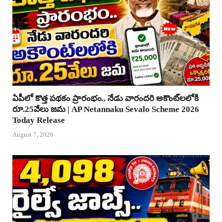
ఏపీలో కొత్త పథకం ప్రారంభం.. నేడు వారందరి అకౌంట్‌లలోకి
రూ.25వేలు జమ | AP Netannaku Sevalo Scheme 2026
Today Release
August 7, 2026