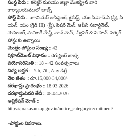
సంస్థ పేరు
:: కలెక్టర్ మరియు జిల్లా మేజిస్ట్రేట్ వారి
కార్యాలయములో జాబ్స్
పోస్ట్ పేరు
:: జూనియర్ అసిస్టెంట్, టైపిస్ట్, యం.పి.హెచ్.ఏ (స్త్రీ), ఏ
యన్. యం (గ్రేడ్ III) (స్త్రీ), ఫిషర్ మెన్, ఆఫీస్ సబార్డినేట్,
మెసెంజర్, సానిటరీ మేస్త్రీ, వాచ్ మెన్, స్వీపర్ & పి.హెచ్. వర్కర్
పోస్టుకు ఉన్నాయి.
మొత్తం పోస్టుల సంఖ్య
:: 42
రిక్రూట్‌మెంట్ విధానం
:: రెగ్యులర్ జాబ్స్
వయోపరిమితి
:: 18 – 42 సంవత్సరాలు
విద్య అర్హత
:: 5th, 7th, Any డిగ్రీ
నెల జీతం
:: రూ.15,000-34,000/-
దరఖాస్తు ప్రారంభం
:: 18.03.2026
దరఖాస్తు
చివరి తేదీ
:: 08.04.2026
అప్లికేషన్ మోడ్
::
https://prakasam.ap.gov.in/notice_category/recruitment/
»
పోస్టుల వివరాలు
: