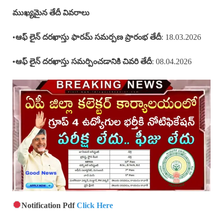
ముఖ్యమైన తేదీ వివరాలు
•
ఆఫ్ లైన్
దరఖాస్తు ఫారమ్ సమర్పణ ప్రారంభ తేదీ
: 18.03.2026
•ఆఫ్ లైన్ దరఖాస్తు సమర్పించడానికి చివరి తేదీ
: 08.04.2026
Notification Pdf
Click Here