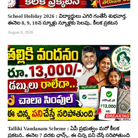
School Holiday 2026 : విద్యార్థులు ఎగిరి గంతేసే శుభవార్త.
ఈనెల 8, 9, 10న స్కూళ్లు స్కూళ్లకు సెలవు.. కీలక ప్రకటన
August 6, 2026
Talliki Vandanam Scheme : ఏపీ ప్రభుత్వం మరో కీలక
ప్రకటన.. ఈనెల 7 వరకు ఛాన్స్.. ఈ చిన్న పని చేస్తే సరిపోతుంది