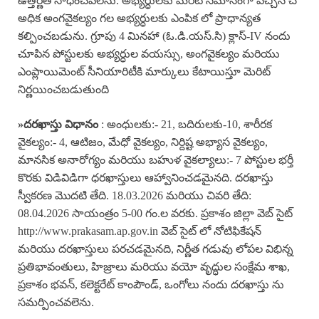
ఉత్తీర్ణత సాధించవలెను. అభ్యర్ధులకు మెరిట్ సమానంగా వచ్చిన చో
అధిక అంగవైకల్యం గల అభ్యర్ధులకు ఎంపిక లో ప్రాధాన్యత
కల్పించబడును. గ్రూపు 4 మినహా (ఓ.డి.యస్.సి) క్లాస్-IV నందు
చూపిన పోస్టులకు అభ్యర్ధుల వయస్సు, అంగవైకల్యం మరియు
ఎంప్లాయిమెంట్ సీనియారిటీకి మార్కులు కేటాయిస్తూ మెరిట్
నిర్ణయించబడుతుంది
»
దరఖాస్తు విధానం
: అంధులకు:- 21, బదిరులకు-10, శారీరక
వైకల్యం:- 4, ఆటిజం, మేధో వైకల్యం, నిర్దిష్ట అభ్యాస వైకల్యం,
మానసిక అనారోగ్యం మరియు బహుళ వైకల్యాలు:- 7 పోస్టుల భర్తీ
కొరకు విడివిడిగా ధరఖాస్తులు ఆహ్వానించడమైనది. దరఖాస్తు
స్వీకరణ మొదటి తేది. 18.03.2026 మరియు చివరి తేది:
08.04.2026 సాయంత్రం 5-00 గం.ల వరకు. ప్రకాశం జిల్లా వెబ్ సైట్
http://www.prakasam.ap.gov.in వెబ్ సైట్ లో నోటిఫికేషన్
మరియు దరఖాస్తులు పరచడమైనది, నిర్ణీత గడువు లోపల విభిన్న
ప్రతిభావంతులు, హిజ్రాలు మరియు వయో వృద్ధుల సంక్షేమ శాఖ,
ప్రకాశం భవన్, కలెక్టరేట్ కాంపౌండ్, ఒంగోలు నందు దరఖాస్తు ను
సమర్పించవలెను.