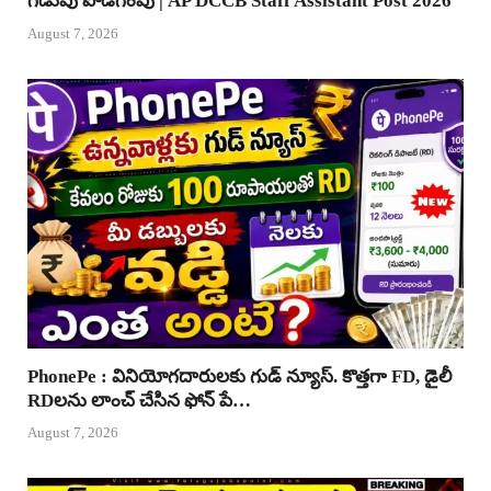
గడువు పొడిగింపు | AP DCCB Staff Assistant Post 2026
August 7, 2026
PhonePe : వినియోగదారులకు గుడ్ న్యూస్. కొత్తగా FD, డైలీ
RDలను లాంచ్ చేసిన ఫోన్ పే…
August 7, 2026