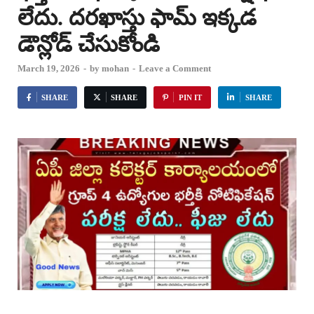
లేదు. దరఖాస్తు ఫామ్ ఇక్కడ
డౌన్లోడ్ చేసుకోండి
March 19, 2026
-
by
mohan
-
Leave a Comment
SHARE
SHARE
PIN IT
SHARE