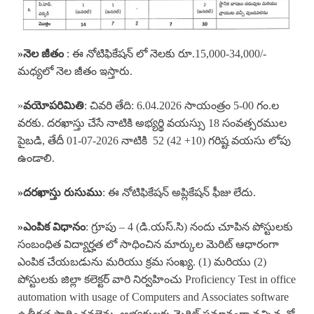
»
నెల జీతం
: ఈ నోటిఫికేషన్ లో నెలకు రూ.15,000-34,000/-
మధ్యలో నెల జీతం ఇస్తారు.
»
వయోపరిమితి
: చివరి తేది: 6.04.2026 సాయంత్రం 5-00 గం.ల
వరకు. దరఖాస్తు చేసే నాటికి అభ్యర్థి వయస్సు 18 సంవత్సరముల
పైబడి, తేదీ 01-07-2026 నాటికి 52 (42 +10) గరిష్ట వయసు లోపు
ఉండాలి.
»
దరఖాస్తు రుసుము
: ఈ నోటిఫికేషన్ అప్లికేషన్ ఫీజు లేదు.
»ఎంపిక విధానం
: గ్రూపు – 4 (డి.యస్.సి) నందు చూపిన పోస్టులకు
సంబంధిత విద్యార్హత లో సాధించిన మార్కుల మెరిట్ ఆధారంగా
ఎంపిక చేయబడును మరియు క్రమ సంఖ్య. (1) మరియు (2)
పోస్టులకు జిల్లా కలెక్టర్ వారి నిర్వహించు Proficiency Test in office
automation with usage of Computers and Associates software