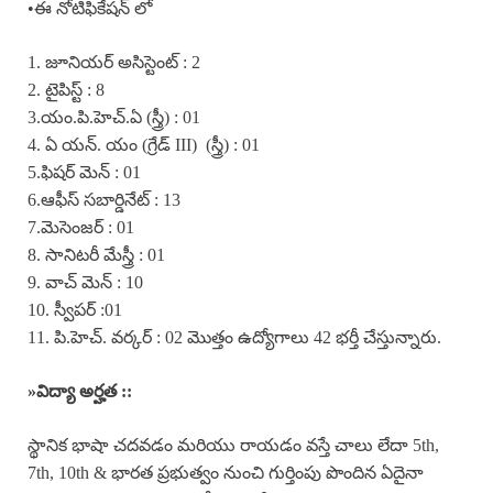
•ఈ నోటిఫికేషన్ లో
1. జూనియర్ అసిస్టెంట్ : 2
2. టైపిస్ట్ : 8
3.యం.పి.హెచ్.ఏ (స్త్రీ) : 01
4. ఏ యన్. యం (గ్రేడ్ III) (స్త్రీ) : 01
5.ఫిషర్ మెన్ : 01
6.ఆఫీస్ సబార్డినేట్ : 13
7.మెసెంజర్ : 01
8. సానిటరీ మేస్త్రీ : 01
9. వాచ్ మెన్ : 10
10. స్వీపర్ :01
11. పి.హెచ్. వర్కర్ : 02 మొత్తం ఉద్యోగాలు 42 భర్తీ చేస్తున్నారు.
»
విద్యా అర్హత ::
స్థానిక భాషా చదవడం మరియు రాయడం వస్తే చాలు లేదా 5th,
7th, 10th & భారత ప్రభుత్వం నుంచి గుర్తింపు పొందిన ఏదైనా