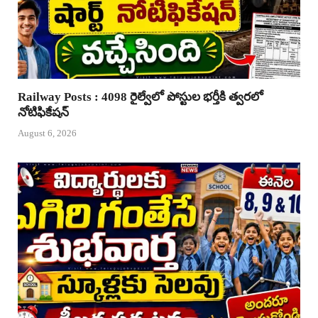
Railway Posts : 4098 రైల్వేలో పోస్టుల భర్తీకి త్వరలో
నోటిఫికేషన్
August 6, 2026