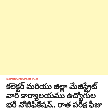
ANDHRA PRADESH JOBS
కలెక్టర్ మరియు జిల్లా మేజిస్ట్రేట్
వారి కార్యాలయము ఉద్యోగుల
భర్తీ నోటిఫికేషన్.. రాత పరీక్ష ఫీజు