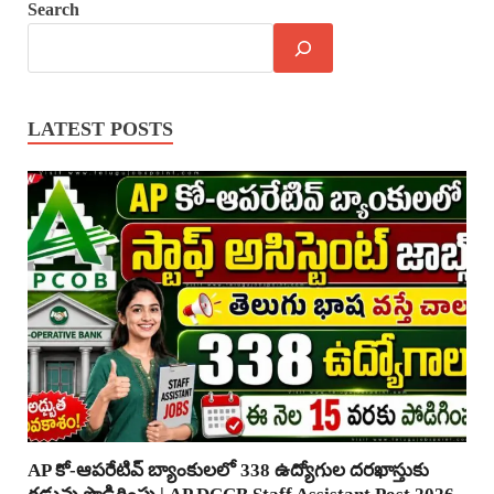
Search
LATEST POSTS
AP కో-ఆపరేటివ్ బ్యాంకులలో 338 ఉద్యోగుల దరఖాస్తుకు