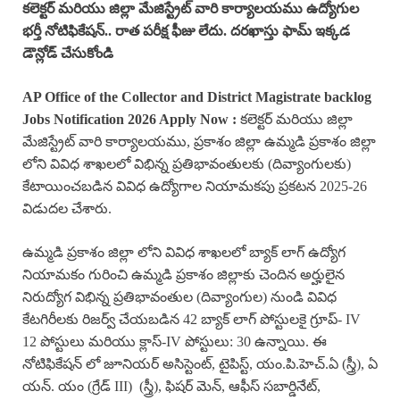
కలెక్టర్ మరియు జిల్లా మేజిస్ట్రేట్ వారి కార్యాలయము ఉద్యోగుల
భర్తీ నోటిఫికేషన్.. రాత పరీక్ష ఫీజు లేదు. దరఖాస్తు ఫామ్ ఇక్కడ
డౌన్లోడ్ చేసుకోండి
AP Office of the Collector and District Magistrate backlog
Jobs Notification 2026 Apply Now :
కలెక్టర్ మరియు జిల్లా
మేజిస్ట్రేట్ వారి కార్యాలయము, ప్రకాశం జిల్లా ఉమ్మడి ప్రకాశం జిల్లా
లోని వివిధ శాఖలలో విభిన్న ప్రతిభావంతులకు (దివ్యాంగులకు)
కేటాయించబడిన వివిధ ఉద్యోగాల నియామకపు ప్రకటన 2025-26
విడుదల చేశారు.
ఉమ్మడి ప్రకాశం జిల్లా లోని వివిధ శాఖలలో బ్యాక్ లాగ్ ఉద్యోగ
నియామకం గురించి ఉమ్మడి ప్రకాశం జిల్లాకు చెందిన అర్హులైన
నిరుద్యోగ విభిన్న ప్రతిభావంతుల (దివ్యాంగుల) నుండి వివిధ
కేటగిరీలకు రిజర్వ్ చేయబడిన 42 బ్యాక్ లాగ్ పోస్టులకై గ్రూప్- IV
12 పోస్టులు మరియు క్లాస్-IV పోస్టులు: 30 ఉన్నాయి. ఈ
నోటిఫికేషన్ లో జూనియర్ అసిస్టెంట్, టైపిస్ట్, యం.పి.హెచ్.ఏ (స్త్రీ), ఏ
యన్. యం (గ్రేడ్ III) (స్త్రీ), ఫిషర్ మెన్, ఆఫీస్ సబార్డినేట్,