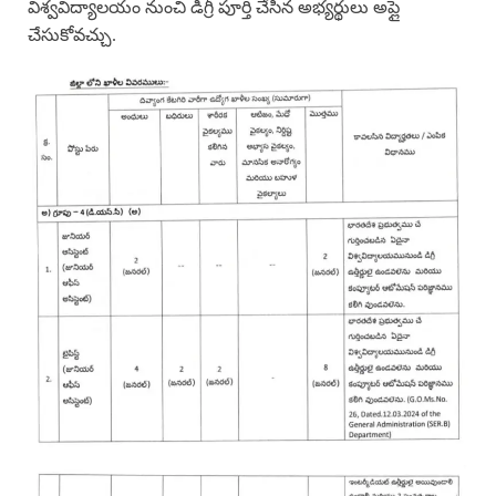
విశ్వవిద్యాలయం నుంచి డిగ్రీ పూర్తి చేసిన అభ్యర్థులు అప్లై
చేసుకోవచ్చు.